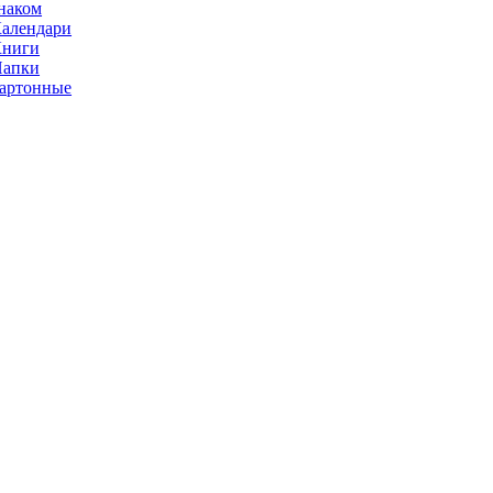
наком
алендари
Книги
Папки
артонные