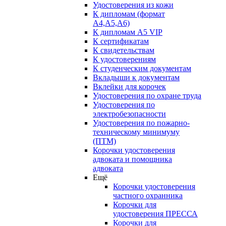
Удостоверения из кожи
К дипломам (формат
А4,А5,А6)
К дипломам А5 VIP
К сертификатам
К свидетельствам
К удостоверениям
К студенческим документам
Вкладыши к документам
Вклейки для корочек
Удостоверения по охране труда
Удостоверения по
электробезопасности
Удостоверения по пожарно-
техническому минимуму
(ПТМ)
Корочки удостоверения
адвоката и помощника
адвоката
Ещё
Корочки удостоверения
частного охранника
Корочки для
удостоверения ПРЕССА
Корочки для