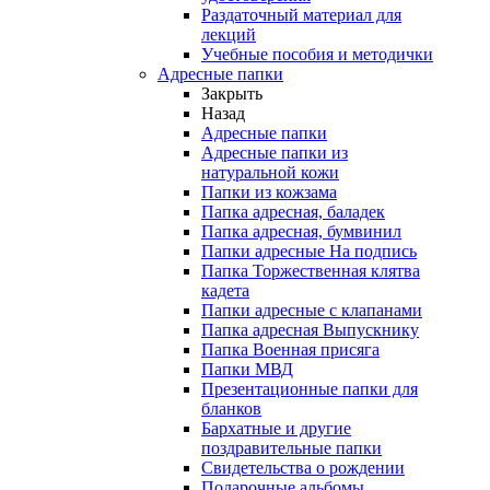
Раздаточный материал для
лекций
Учебные пособия и методички
Адресные папки
Закрыть
Назад
Адресные папки
Адресные папки из
натуральной кожи
Папки из кожзама
Папка адресная, баладек
Папка адресная, бумвинил
Папки адресные На подпись
Папка Торжественная клятва
кадета
Папки адресные с клапанами
Папка адресная Выпускнику
Папка Военная присяга
Папки МВД
Презентационные папки для
бланков
Бархатные и другие
поздравительные папки
Свидетельства о рождении
Подарочные альбомы