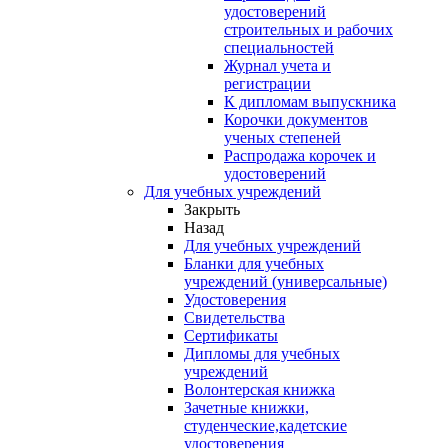
удостоверений
строительных и рабочих
специальностей
Журнал учета и
регистрации
К дипломам выпускника
Корочки документов
ученых степеней
Распродажа корочек и
удостоверений
Для учебных учреждений
Закрыть
Назад
Для учебных учреждений
Бланки для учебных
учреждений (универсальные)
Удостоверения
Свидетельства
Сертификаты
Дипломы для учебных
учреждений
Волонтерская книжка
Зачетные книжки,
студенческие,кадетские
удостоверения