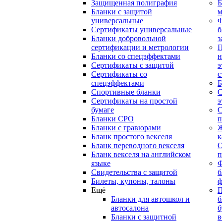
Защищенная полиграфия
Б
Бланки с защитой
м
универсальные
Сертификаты универсальные
б
Бланки добровольной
з
сертификации и метрологии
П
Бланки со спецэффектами
н
Сертификаты с защитой
э
Сертификаты со
с
спецэффектами
Б
Спортивные бланки
С
Cертификаты на простой
э
бумаге
С
Бланки СРО
п
Бланки с гравюрами
Ж
Бланк простого векселя
к
Бланк переводного векселя
О
Бланк векселя на английском
п
языке
Свидетельства с защитой
б
Билеты, купоны, талоны
ф
Ещё
П
Бланки для автошкол и
б
автосалона
б
Бланки с защитной
в