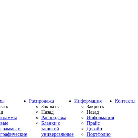
мы
Распродажа
Информация
Контакты
рыть
Закрыть
Закрыть
ад
Назад
Назад
ограммы
Распродажа
Информация
овые
Бланки с
Прайс
ограммы и
защитой
Дизайн
ографические
универсальные
Портфолио