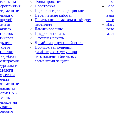
илеты на
Фольгирование
нак
ероприятия
Прострочка
Гол
Фирменные
Переплет и реставрация книг
нак
ланки с
Переплетные работы
ваш
ащитой
Печать книг в мягком и твёрдом
лог
ечать
переплёте
Изг
аклеек,
Ламинирование
гол
тикеток и
Цифровая печать
мас
тикеров
Офсетная печать
уклеты
Дизайн и фирменный стиль
кретч-
Порядок выполнения
тикетки
дизайнерских услуг при
вадебная
изготовлении бланков с
олиграфия
элементами защиты
урналы и
аталоги
фсетная
ечать
Фирменные
локноты
ормат А5
ечать
ланков на
умаге с
одяным