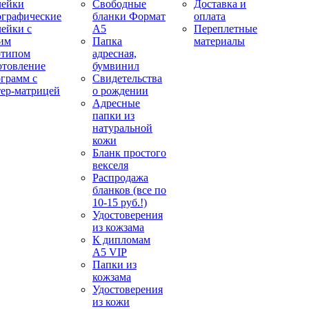
лейки
Свободные
Доставка и
ографические
бланки Формат
оплата
лейки с
А5
Переплетные
им
Папка
материалы
отипом
адресная,
отовление
бумвинил
ограмм с
Свидетельства
тер-матрицей
о рождении
Адресные
папки из
натуральной
кожи
Бланк простого
векселя
Распродажа
бланков (все по
10-15 руб.!)
Удостоверения
из кожзама
К дипломам
А5 VIP
Папки из
кожзама
Удостоверения
из кожи