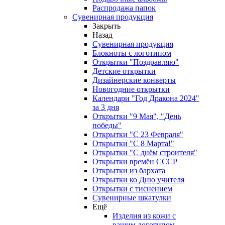
Распродажа папок
Сувенирная продукция
Закрыть
Назад
Сувенирная продукция
Блокноты с логотипом
Открытки "Поздравляю"
Детские открытки
Дизайнерские конверты
Новогодние открытки
Календари "Год Дракона 2024"
за 3 дня
Открытки "9 Мая", "День
победы"
Открытки "С 23 Февраля"
Открытки "С 8 Марта!"
Открытки "С днём строителя"
Открытки времён СССР
Открытки из бархата
Открытки ко Дню учителя
Открытки с тиснением
Сувенирные шкатулки
Ещё
Изделия из кожи с
вашим логотипом