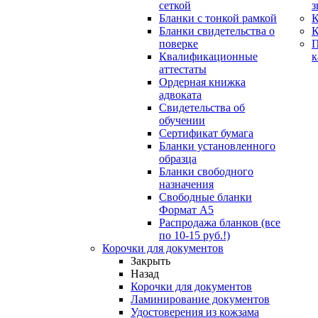
сеткой
з
Бланки с тонкой рамкой
К
Бланки свидетельства о
поверке
Квалификационные
к
аттестаты
Ордерная книжка
адвоката
Свидетельства об
обучении
Сертификат бумага
Бланки установленного
образца
Бланки свободного
назначения
Свободные бланки
Формат А5
Распродажа бланков (все
по 10-15 руб.!)
Корочки для документов
Закрыть
Назад
Корочки для документов
Ламинирование документов
Удостоверения из кожзама