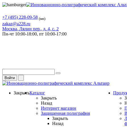
+7 (495) 228-09-58
(мн)
zakaz@a228.ru
Москва
, Лялин пер., д. 4, с. 2
Пн-чт
10:00-18:00,
пт
10:00-17:00
Войти
Закрыть
Каталог
Проду
Закрыть
З
Назад
Н
Интернет магазин
П
Защищенная полиграфия
В
Закрыть
Л
Назад
ф