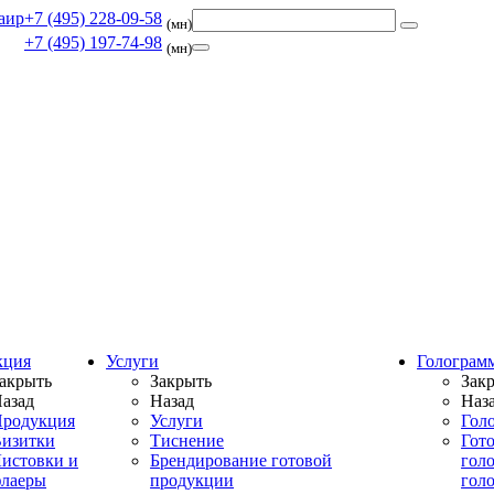
+7 (495) 228-09-58
(мн)
+7 (495) 197-74-98
(мн)
кция
Услуги
Голограм
акрыть
Закрыть
Зак
азад
Назад
Наз
родукция
Услуги
Гол
изитки
Тиснение
Гот
истовки и
Брендирование готовой
гол
лаеры
продукции
гол