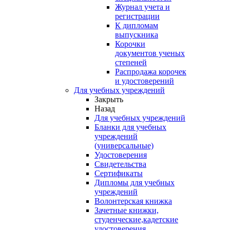
Журнал учета и
регистрации
К дипломам
выпускника
Корочки
документов ученых
степеней
Распродажа корочек
и удостоверений
Для учебных учреждений
Закрыть
Назад
Для учебных учреждений
Бланки для учебных
учреждений
(универсальные)
Удостоверения
Свидетельства
Сертификаты
Дипломы для учебных
учреждений
Волонтерская книжка
Зачетные книжки,
студенческие,кадетские
удостоверения