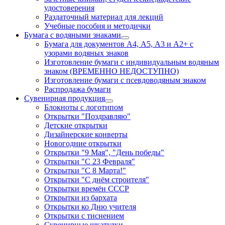
удостоверения
Раздаточный материал для лекций
Учебные пособия и методички
Бумага с водяными знаками
Бумага для документов А4, А5, А3 и А2+ с
узорами водяных знаков
Изготовление бумаги с индивидуальным водяным
знаком (ВРЕМЕННО НЕДОСТУПНО)
Изготовление бумаги с псевдоводяным знаком
Распродажа бумаги
Сувенирная продукция
Блокноты с логотипом
Открытки "Поздравляю"
Детские открытки
Дизайнерские конверты
Новогодние открытки
Открытки "9 Мая", "День победы"
Открытки "С 23 Февраля"
Открытки "С 8 Марта!"
Открытки "С днём строителя"
Открытки времён СССР
Открытки из бархата
Открытки ко Дню учителя
Открытки с тиснением
Сувенирные шкатулки