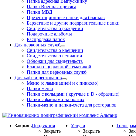
Папка адресная Выпускнику
Папка Военная присяга
Папки МВД
Презентационные папки для бланков
Бархатные и другие поздравительные папки
Свидетельства о рождении
Подарочные альбомы
Распродажа папок
Для церковных служб
Свидетельства о крещении
Свидетельства о венчании
Обложки для свидетельств
Бланки с церковной тематикой
Папки для церковных служб
Для кафе и ресторанов
Меню (с ламинацией и с пикколо)
Папки меню
Папки с кольцами ( круглые и D - образные)
Папки с файлами на болтах
Папки-меню и папки-счета для ресторанов
Закрыть
Продукция
Услуги
Гологра
Закрыть
Закрыть
Зак