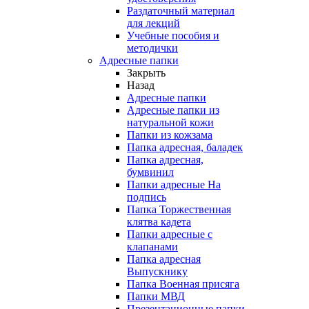
Раздаточный материал
для лекций
Учебные пособия и
методички
Адресные папки
Закрыть
Назад
Адресные папки
Адресные папки из
натуральной кожи
Папки из кожзама
Папка адресная, баладек
Папка адресная,
бумвинил
Папки адресные На
подпись
Папка Торжественная
клятва кадета
Папки адресные с
клапанами
Папка адресная
Выпускнику
Папка Военная присяга
Папки МВД
Презентационные папки