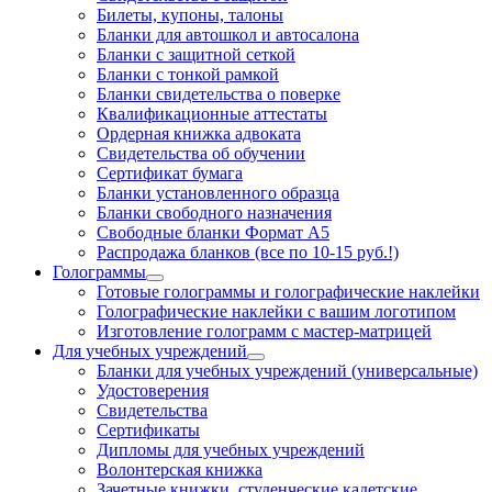
Билеты, купоны, талоны
Бланки для автошкол и автосалона
Бланки с защитной сеткой
Бланки с тонкой рамкой
Бланки свидетельства о поверке
Квалификационные аттестаты
Ордерная книжка адвоката
Свидетельства об обучении
Сертификат бумага
Бланки установленного образца
Бланки свободного назначения
Свободные бланки Формат А5
Распродажа бланков (все по 10-15 руб.!)
Голограммы
Готовые голограммы и голографические наклейки
Голографические наклейки с вашим логотипом
Изготовление голограмм с мастер-матрицей
Для учебных учреждений
Бланки для учебных учреждений (универсальные)
Удостоверения
Свидетельства
Сертификаты
Дипломы для учебных учреждений
Волонтерская книжка
Зачетные книжки, студенческие,кадетские