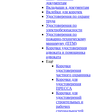
документам
Вкладыши к документам
Вклейки для корочек
Удостоверения по охране
труда
Удостоверения по
электробезопасности
Удостоверения по
пожарно-техническому
минимуму (ПТМ)
Корочки удостоверения
адвоката и помощника
адвоката
Ещё
Корочки
удостоверения
частного охранника
Корочки для
удостоверения
ПРЕССА
Корочки для
удостоверений
строительных и
рабочих
специальностей