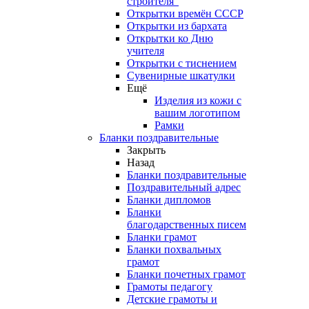
строителя"
Открытки времён СССР
Открытки из бархата
Открытки ко Дню
учителя
Открытки с тиснением
Сувенирные шкатулки
Ещё
Изделия из кожи с
вашим логотипом
Рамки
Бланки поздравительные
Закрыть
Назад
Бланки поздравительные
Поздравительный адрес
Бланки дипломов
Бланки
благодарственных писем
Бланки грамот
Бланки похвальных
грамот
Бланки почетных грамот
Грамоты педагогу
Детские грамоты и