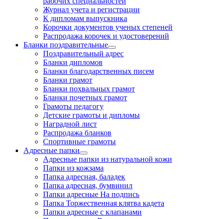
рабочих специальностей
Журнал учета и регистрации
К дипломам выпускника
Корочки документов ученых степеней
Распродажа корочек и удостоверений
Бланки поздравительные
Поздравительный адрес
Бланки дипломов
Бланки благодарственных писем
Бланки грамот
Бланки похвальных грамот
Бланки почетных грамот
Грамоты педагогу
Детские грамоты и дипломы
Наградной лист
Распродажа бланков
Спортивные грамоты
Адресные папки
Адресные папки из натуральной кожи
Папки из кожзама
Папка адресная, баладек
Папка адресная, бумвинил
Папки адресные На подпись
Папка Торжественная клятва кадета
Папки адресные с клапанами