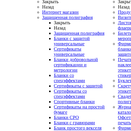
Закрыть
Закры
Назад
Назад
Интернет магазин
Проду
Защищенная полиграфия
Визит
Закрыть
Листо
Назад
флаер
Защищенная полиграфия
Билет
Бланки с защитой
мероп
универсальные
Фирм
Сертификаты
бланки
универсальные
защит
Бланки добровольной
Печат
сертификации и
наклее
метрологии
этикет
Бланки со
стике
спецэффектами
Букле
Сертификаты с защитой
Скрет
Сертификаты со
этике
спецэффектами
Сваде
Спортивные бланки
полиг
Cертификаты на простой
Журна
бумаге
катал
Бланки СРО
Офсет
Бланки с гравюрами
печать
Бланк простого векселя
Фирм