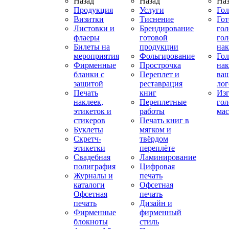
Назад
Назад
Наз
Продукция
Услуги
Го
Визитки
Тиснение
Го
Листовки и
Брендирование
го
флаеры
готовой
гол
Билеты на
продукции
на
мероприятия
Фольгирование
Гол
Фирменные
Прострочка
нак
бланки с
Переплет и
ва
защитой
реставрация
ло
Печать
книг
Изг
наклеек,
Переплетные
гол
этикеток и
работы
мас
стикеров
Печать книг в
Буклеты
мягком и
Скретч-
твёрдом
этикетки
переплёте
Свадебная
Ламинирование
полиграфия
Цифровая
Журналы и
печать
каталоги
Офсетная
Офсетная
печать
печать
Дизайн и
Фирменные
фирменный
блокноты
стиль