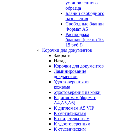
установленного
образца
Бланки свободного
назначения
Свободные бланки
Формат А5
Распродажа
бланков (все по 10-
15 руб.!)
Корочки для документов
Закрыть
Назад
Корочки для документов
Ламинирование
документов
Удостоверения из
кожзама
Удостоверения из кожи
К дипломам (формат
А4,А5,А6)
К дипломам А5 VIP
К сертификатам
К свидетельствам
К удостоверениям
К студенческим