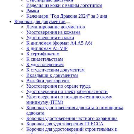
Изделия из кожи с вашим логотипом
Рамки
Календари "Год Дракона 2024" за 3 дня
Корочки для документов
Ламинирование документов
Удостоверения из кожзама
Удостоверения из кожи
К дипломам (формат А4,А5,А6)
К дипломам А5 VIP
К сертификатам
К свидетельствам
К удостоверениям
К студенческим документам
Вкладыши к документам
Вклейки для корочек
Удостоверения по охране труда
Удостоверения по электробезопасности
Удостоверения по пожарно-техническому
минимуму (ПТМ)
Корочки удостоверения адвоката и помощника
адвоката
Корочки удостоверения частного охранника
Корочки для удостоверения ПРЕССА
Корочки для удостоверений строительных и