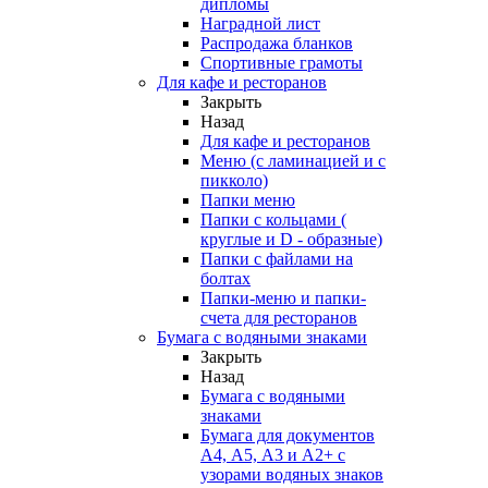
дипломы
Наградной лист
Распродажа бланков
Спортивные грамоты
Для кафе и ресторанов
Закрыть
Назад
Для кафе и ресторанов
Меню (с ламинацией и с
пикколо)
Папки меню
Папки с кольцами (
круглые и D - образные)
Папки с файлами на
болтах
Папки-меню и папки-
счета для ресторанов
Бумага с водяными знаками
Закрыть
Назад
Бумага с водяными
знаками
Бумага для документов
А4, А5, А3 и А2+ с
узорами водяных знаков