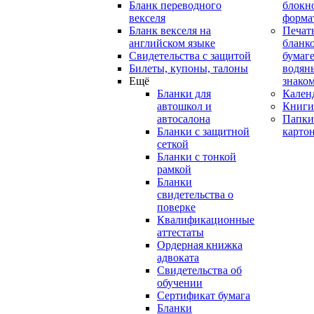
Бланк переводного
блокн
векселя
форма
Бланк векселя на
Печат
английском языке
бланко
Свидетельства с защитой
бумаге
Билеты, купоны, талоны
водян
Ещё
знако
Бланки для
Кален
автошкол и
Книги
автосалона
Папки
Бланки с защитной
карто
сеткой
Бланки с тонкой
рамкой
Бланки
свидетельства о
поверке
Квалификационные
аттестаты
Ордерная книжка
адвоката
Свидетельства об
обучении
Сертификат бумага
Бланки