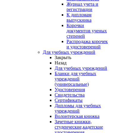
Журнал учета и
регистрации
К дипломам
выпускника
Корочки
документов ученых
степеней
Распродажа корочек
и удостоверений
Для учебных учреждений
Закрыть
Назад
Для учебных учреждений
Бланки для учебных
учреждений
(универсальные)
Удостоверения
Свидетельства
Сертификаты
Дипломы для учебных
учреждений
Волонтерская книжка
Зачетные книжки,
студенческие,кадетские
удостоверения