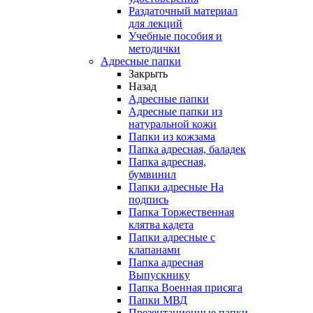
Раздаточный материал
для лекций
Учебные пособия и
методички
Адресные папки
Закрыть
Назад
Адресные папки
Адресные папки из
натуральной кожи
Папки из кожзама
Папка адресная, баладек
Папка адресная,
бумвинил
Папки адресные На
подпись
Папка Торжественная
клятва кадета
Папки адресные с
клапанами
Папка адресная
Выпускнику
Папка Военная присяга
Папки МВД
Презентационные папки