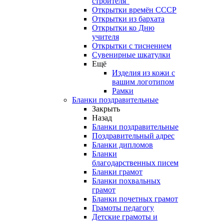
строителя"
Открытки времён СССР
Открытки из бархата
Открытки ко Дню
учителя
Открытки с тиснением
Сувенирные шкатулки
Ещё
Изделия из кожи с
вашим логотипом
Рамки
Бланки поздравительные
Закрыть
Назад
Бланки поздравительные
Поздравительный адрес
Бланки дипломов
Бланки
благодарственных писем
Бланки грамот
Бланки похвальных
грамот
Бланки почетных грамот
Грамоты педагогу
Детские грамоты и