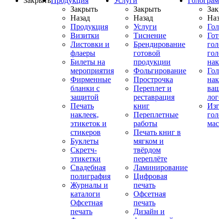
Закрыть
Продукция
Услуги
Гологра
Закрыть
Закрыть
Зак
Назад
Назад
Наз
Продукция
Услуги
Го
Визитки
Тиснение
Го
Листовки и
Брендирование
го
флаеры
готовой
гол
Билеты на
продукции
на
мероприятия
Фольгирование
Гол
Фирменные
Прострочка
нак
бланки с
Переплет и
ва
защитой
реставрация
ло
Печать
книг
Изг
наклеек,
Переплетные
гол
этикеток и
работы
мас
стикеров
Печать книг в
Буклеты
мягком и
Скретч-
твёрдом
этикетки
переплёте
Свадебная
Ламинирование
полиграфия
Цифровая
Журналы и
печать
каталоги
Офсетная
Офсетная
печать
печать
Дизайн и