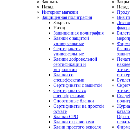
Закрыть
Закры
Назад
Назад
Интернет магазин
Проду
Защищенная полиграфия
Визит
Закрыть
Листо
Назад
флаер
Защищенная полиграфия
Билет
Бланки с защитой
мероп
универсальные
Фирм
Сертификаты
бланки
универсальные
защит
Бланки добровольной
Печат
сертификации и
наклее
метрологии
этикет
Бланки со
стике
спецэффектами
Букле
Сертификаты с защитой
Скрет
Сертификаты со
этике
спецэффектами
Сваде
Спортивные бланки
полиг
Cертификаты на простой
Журна
бумаге
катал
Бланки СРО
Офсет
Бланки с гравюрами
печать
Бланк простого векселя
Фирм