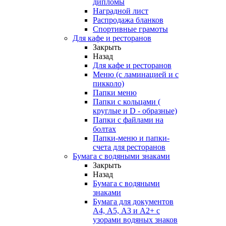
дипломы
Наградной лист
Распродажа бланков
Спортивные грамоты
Для кафе и ресторанов
Закрыть
Назад
Для кафе и ресторанов
Меню (с ламинацией и с
пикколо)
Папки меню
Папки с кольцами (
круглые и D - образные)
Папки с файлами на
болтах
Папки-меню и папки-
счета для ресторанов
Бумага с водяными знаками
Закрыть
Назад
Бумага с водяными
знаками
Бумага для документов
А4, А5, А3 и А2+ с
узорами водяных знаков