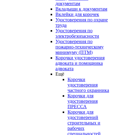
документам
Вкладыши к документам
Вклейки для корочек
Удостоверения по охране
труда
Удостоверения по
электробезопасности
Удостоверения по
пожарно-техническому
минимуму (ПТМ)
Корочки удостоверения
адвоката и помощника
адвоката
Ещё
Корочки
удостоверения
частного охранника
Корочки для
удостоверения
ПРЕССА
Корочки для
удостоверений
строительных и
рабочих
специальностей