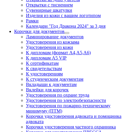
Открытки с тиснением
Сувенирные шкатулки
Изделия из кожи с вашим логотипом
Рамки
Календари "Год Дракона 2024" за 3 дня
Корочки для документов
Ламинирование документов
Удостоверения из кожзама
Удостоверения из кожи
К дипломам (формат А4,А5,А6)
К дипломам А5 VIP
К сертификатам
К свидетельствам
К удостоверениям
К студенческим документам
Вкладыши к документам
Вклейки для корочек
Удостоверения по охране труда
Удостоверения по электробезопасности
Удостоверения по пожарно-техническому
минимуму (ПТМ)
Корочки удостоверения адвоката и помощника
адвоката
Корочки удостоверения частного охранника