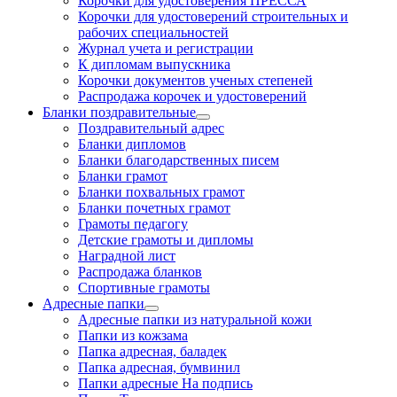
Корочки для удостоверения ПРЕССА
Корочки для удостоверений строительных и
рабочих специальностей
Журнал учета и регистрации
К дипломам выпускника
Корочки документов ученых степеней
Распродажа корочек и удостоверений
Бланки поздравительные
Поздравительный адрес
Бланки дипломов
Бланки благодарственных писем
Бланки грамот
Бланки похвальных грамот
Бланки почетных грамот
Грамоты педагогу
Детские грамоты и дипломы
Наградной лист
Распродажа бланков
Спортивные грамоты
Адресные папки
Адресные папки из натуральной кожи
Папки из кожзама
Папка адресная, баладек
Папка адресная, бумвинил
Папки адресные На подпись