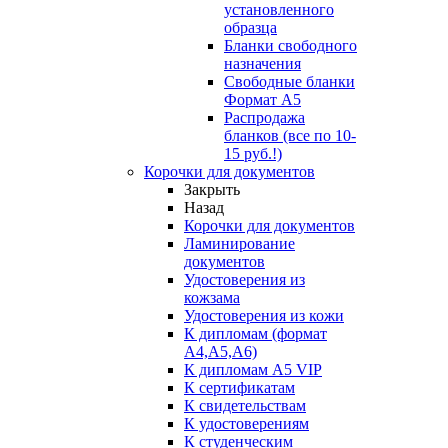
установленного
образца
Бланки свободного
назначения
Свободные бланки
Формат А5
Распродажа
бланков (все по 10-
15 руб.!)
Корочки для документов
Закрыть
Назад
Корочки для документов
Ламинирование
документов
Удостоверения из
кожзама
Удостоверения из кожи
К дипломам (формат
А4,А5,А6)
К дипломам А5 VIP
К сертификатам
К свидетельствам
К удостоверениям
К студенческим