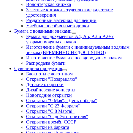
Волонтерская книжка
Зачетные книжки, студенческие,кадетские
удостоверения
Раздаточный материал для лекций
Учебные пособия и методички
Бумага с водяными знаками
Бумага для документов А4, А5, А3 и А2+ с
узорами водяных знаков
Изготовление бумаги с индивидуальным водяным
знаком (ВРЕМЕННО НЕДОСТУПНО)
Изготовление бумаги с псевдоводяным знаком
Распродажа бумаги
Сувенирная продукция
Блокноты с логотипом
Открытки "Поздравляю"
Детские открытки
Дизайнерские конверты
Новогодние открытки
Открытки "9 Мая", "День победы"
Открытки "С 23 Февраля"
Открытки "С 8 Марта!"
Открытки "С днём строителя"
Открытки времён СССР
Открытки из бархата
Открытки ко Дню учителя