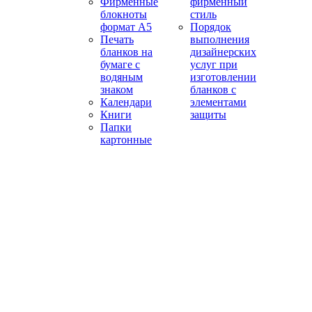
Фирменные
фирменный
блокноты
стиль
формат А5
Порядок
Печать
выполнения
бланков на
дизайнерских
бумаге с
услуг при
водяным
изготовлении
знаком
бланков с
Календари
элементами
Книги
защиты
Папки
картонные