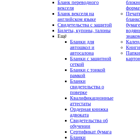
Бланк переводного
блокн
векселя
форма
Бланк векселя на
Печат
английском языке
бланко
Свидетельства с защитой
бумаге
Билеты, купоны, талоны
водян
Ещё
знако
Бланки для
Кален
автошкол и
Книги
автосалона
Папки
Бланки с защитной
карто
сеткой
Бланки с тонкой
рамкой
Бланки
свидетельства о
поверке
Квалификационные
аттестаты
Ордерная книжка
адвоката
Свидетельства об
обучении
Сертификат бумага
Бланки