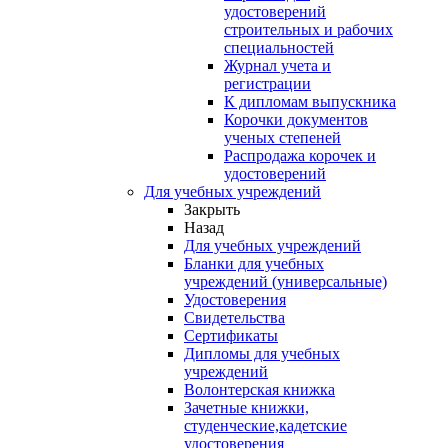
удостоверений
строительных и рабочих
специальностей
Журнал учета и
регистрации
К дипломам выпускника
Корочки документов
ученых степеней
Распродажа корочек и
удостоверений
Для учебных учреждений
Закрыть
Назад
Для учебных учреждений
Бланки для учебных
учреждений (универсальные)
Удостоверения
Свидетельства
Сертификаты
Дипломы для учебных
учреждений
Волонтерская книжка
Зачетные книжки,
студенческие,кадетские
удостоверения