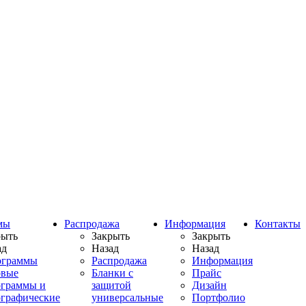
мы
Распродажа
Информация
Контакты
рыть
Закрыть
Закрыть
ад
Назад
Назад
ограммы
Распродажа
Информация
овые
Бланки с
Прайс
ограммы и
защитой
Дизайн
ографические
универсальные
Портфолио