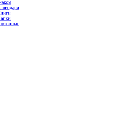
наком
алендари
Книги
Папки
артонные