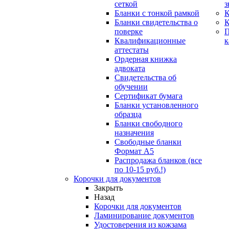
сеткой
з
Бланки с тонкой рамкой
К
Бланки свидетельства о
поверке
Квалификационные
к
аттестаты
Ордерная книжка
адвоката
Свидетельства об
обучении
Сертификат бумага
Бланки установленного
образца
Бланки свободного
назначения
Свободные бланки
Формат А5
Распродажа бланков (все
по 10-15 руб.!)
Корочки для документов
Закрыть
Назад
Корочки для документов
Ламинирование документов
Удостоверения из кожзама