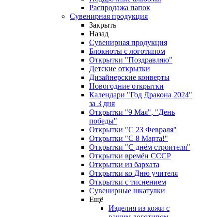
Распродажа папок
Сувенирная продукция
Закрыть
Назад
Сувенирная продукция
Блокноты с логотипом
Открытки "Поздравляю"
Детские открытки
Дизайнерские конверты
Новогодние открытки
Календари "Год Дракона 2024"
за 3 дня
Открытки "9 Мая", "День
победы"
Открытки "С 23 Февраля"
Открытки "С 8 Марта!"
Открытки "С днём строителя"
Открытки времён СССР
Открытки из бархата
Открытки ко Дню учителя
Открытки с тиснением
Сувенирные шкатулки
Ещё
Изделия из кожи с
вашим логотипом