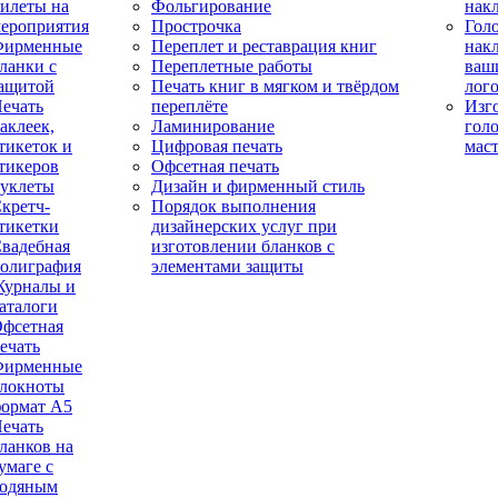
илеты на
Фольгирование
нак
ероприятия
Прострочка
Гол
Фирменные
Переплет и реставрация книг
нак
ланки с
Переплетные работы
ваш
ащитой
Печать книг в мягком и твёрдом
лог
ечать
переплёте
Изг
аклеек,
Ламинирование
гол
тикеток и
Цифровая печать
мас
тикеров
Офсетная печать
уклеты
Дизайн и фирменный стиль
кретч-
Порядок выполнения
тикетки
дизайнерских услуг при
вадебная
изготовлении бланков с
олиграфия
элементами защиты
урналы и
аталоги
фсетная
ечать
Фирменные
локноты
ормат А5
ечать
ланков на
умаге с
одяным