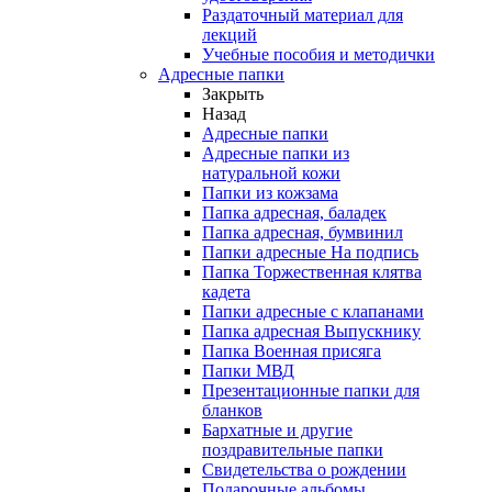
Раздаточный материал для
лекций
Учебные пособия и методички
Адресные папки
Закрыть
Назад
Адресные папки
Адресные папки из
натуральной кожи
Папки из кожзама
Папка адресная, баладек
Папка адресная, бумвинил
Папки адресные На подпись
Папка Торжественная клятва
кадета
Папки адресные с клапанами
Папка адресная Выпускнику
Папка Военная присяга
Папки МВД
Презентационные папки для
бланков
Бархатные и другие
поздравительные папки
Свидетельства о рождении
Подарочные альбомы