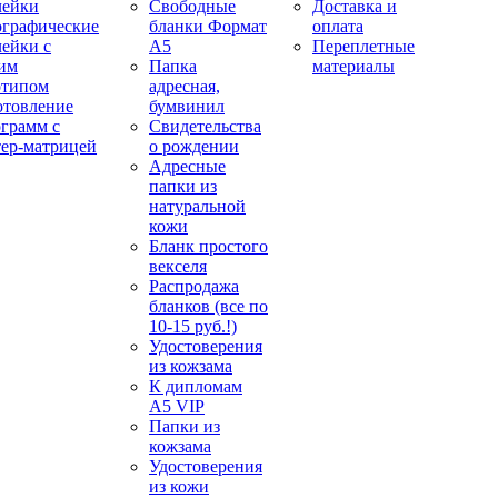
лейки
Свободные
Доставка и
ографические
бланки Формат
оплата
лейки с
А5
Переплетные
им
Папка
материалы
отипом
адресная,
отовление
бумвинил
ограмм с
Свидетельства
тер-матрицей
о рождении
Адресные
папки из
натуральной
кожи
Бланк простого
векселя
Распродажа
бланков (все по
10-15 руб.!)
Удостоверения
из кожзама
К дипломам
А5 VIP
Папки из
кожзама
Удостоверения
из кожи