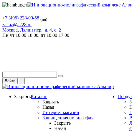
+7 (495) 228-09-58
(мн)
zakaz@a228.ru
Москва
, Лялин пер., д. 4, с. 2
Пн-чт
10:00-18:00,
пт
10:00-17:00
Войти
Закрыть
Каталог
Проду
Закрыть
З
Назад
Н
Интернет магазин
П
Защищенная полиграфия
В
Закрыть
Л
Назад
ф