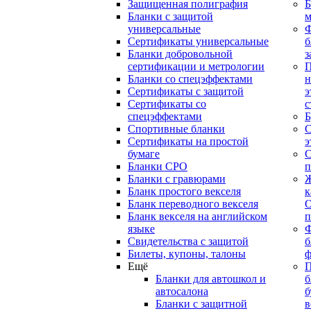
Защищенная полиграфия
Б
Бланки с защитой
м
универсальные
Сертификаты универсальные
б
Бланки добровольной
з
сертификации и метрологии
П
Бланки со спецэффектами
н
Сертификаты с защитой
э
Сертификаты со
с
спецэффектами
Б
Спортивные бланки
С
Cертификаты на простой
э
бумаге
С
Бланки СРО
п
Бланки с гравюрами
Ж
Бланк простого векселя
к
Бланк переводного векселя
О
Бланк векселя на английском
п
языке
Свидетельства с защитой
б
Билеты, купоны, талоны
ф
Ещё
П
Бланки для автошкол и
б
автосалона
б
Бланки с защитной
в