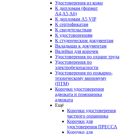
Удостоверения из кожи
К дипломам (формат
А4,А5,А6)
К дипломам А5 VIP
К сертификатам
К свидетельствам
К удостоверениям
К студенческим документам
Вкладыши к документам
Вклейки для корочек
Удостоверения по охране труда
Удостоверения по
электробезопасности
Удостоверения по пожарно-
техническому минимуму
(ПТМ)
Корочки удостоверения
адвоката и помощника
адвоката
Ещё
Корочки удостоверения
частного охранника
Корочки для
удостоверения ПРЕССА
Корочки для