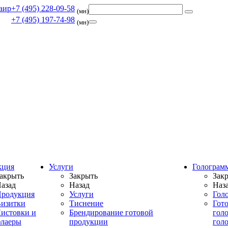
+7 (495) 228-09-58
(мн)
+7 (495) 197-74-98
(мн)
кция
Услуги
Голограм
акрыть
Закрыть
Зак
азад
Назад
Наз
родукция
Услуги
Гол
изитки
Тиснение
Гот
истовки и
Брендирование готовой
гол
лаеры
продукции
гол