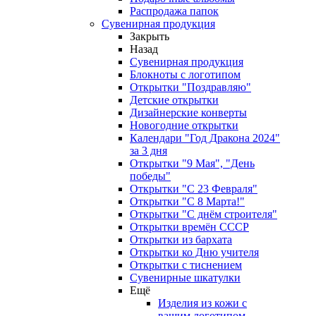
Распродажа папок
Сувенирная продукция
Закрыть
Назад
Сувенирная продукция
Блокноты с логотипом
Открытки "Поздравляю"
Детские открытки
Дизайнерские конверты
Новогодние открытки
Календари "Год Дракона 2024"
за 3 дня
Открытки "9 Мая", "День
победы"
Открытки "С 23 Февраля"
Открытки "С 8 Марта!"
Открытки "С днём строителя"
Открытки времён СССР
Открытки из бархата
Открытки ко Дню учителя
Открытки с тиснением
Сувенирные шкатулки
Ещё
Изделия из кожи с
вашим логотипом