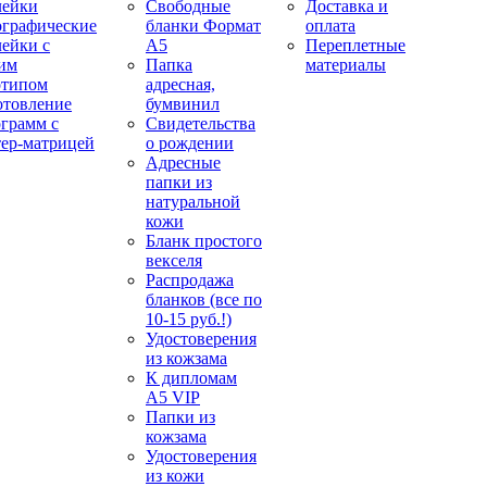
лейки
Свободные
Доставка и
ографические
бланки Формат
оплата
лейки с
А5
Переплетные
им
Папка
материалы
отипом
адресная,
отовление
бумвинил
ограмм с
Свидетельства
тер-матрицей
о рождении
Адресные
папки из
натуральной
кожи
Бланк простого
векселя
Распродажа
бланков (все по
10-15 руб.!)
Удостоверения
из кожзама
К дипломам
А5 VIP
Папки из
кожзама
Удостоверения
из кожи