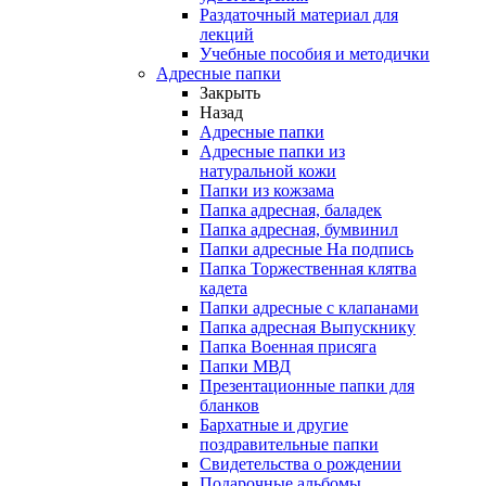
Раздаточный материал для
лекций
Учебные пособия и методички
Адресные папки
Закрыть
Назад
Адресные папки
Адресные папки из
натуральной кожи
Папки из кожзама
Папка адресная, баладек
Папка адресная, бумвинил
Папки адресные На подпись
Папка Торжественная клятва
кадета
Папки адресные с клапанами
Папка адресная Выпускнику
Папка Военная присяга
Папки МВД
Презентационные папки для
бланков
Бархатные и другие
поздравительные папки
Свидетельства о рождении
Подарочные альбомы