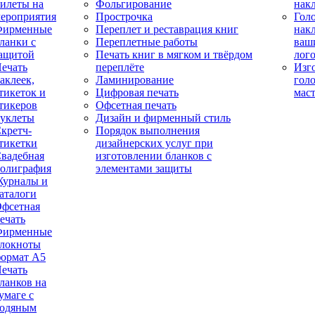
илеты на
Фольгирование
нак
ероприятия
Прострочка
Гол
Фирменные
Переплет и реставрация книг
нак
ланки с
Переплетные работы
ваш
ащитой
Печать книг в мягком и твёрдом
лог
ечать
переплёте
Изг
аклеек,
Ламинирование
гол
тикеток и
Цифровая печать
мас
тикеров
Офсетная печать
уклеты
Дизайн и фирменный стиль
кретч-
Порядок выполнения
тикетки
дизайнерских услуг при
вадебная
изготовлении бланков с
олиграфия
элементами защиты
урналы и
аталоги
фсетная
ечать
Фирменные
локноты
ормат А5
ечать
ланков на
умаге с
одяным