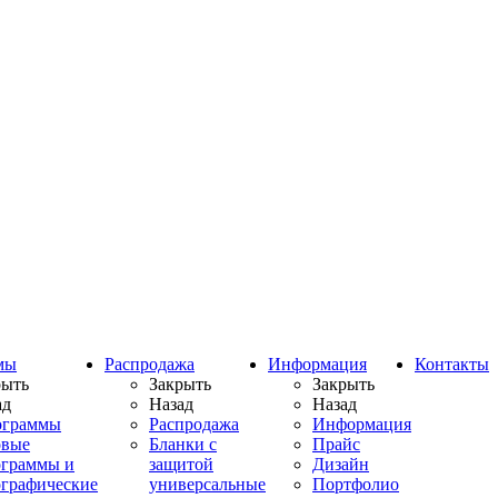
мы
Распродажа
Информация
Контакты
рыть
Закрыть
Закрыть
ад
Назад
Назад
ограммы
Распродажа
Информация
овые
Бланки с
Прайс
ограммы и
защитой
Дизайн
ографические
универсальные
Портфолио