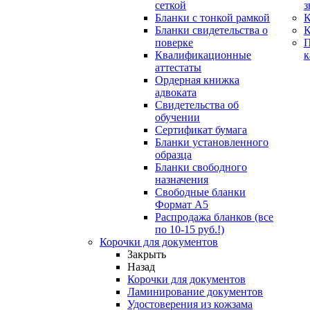
сеткой
з
Бланки с тонкой рамкой
К
Бланки свидетельства о
поверке
Квалификационные
к
аттестаты
Ордерная книжка
адвоката
Свидетельства об
обучении
Сертификат бумага
Бланки установленного
образца
Бланки свободного
назначения
Свободные бланки
Формат А5
Распродажа бланков (все
по 10-15 руб.!)
Корочки для документов
Закрыть
Назад
Корочки для документов
Ламинирование документов
Удостоверения из кожзама