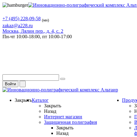
+7 (495) 228-09-58
(мн)
zakaz@a228.ru
Москва
, Лялин пер., д. 4, с. 2
Пн-чт
10:00-18:00,
пт
10:00-17:00
Войти
Закрыть
Каталог
Проду
Закрыть
З
Назад
Н
Интернет магазин
П
Защищенная полиграфия
В
Закрыть
Л
Назад
ф