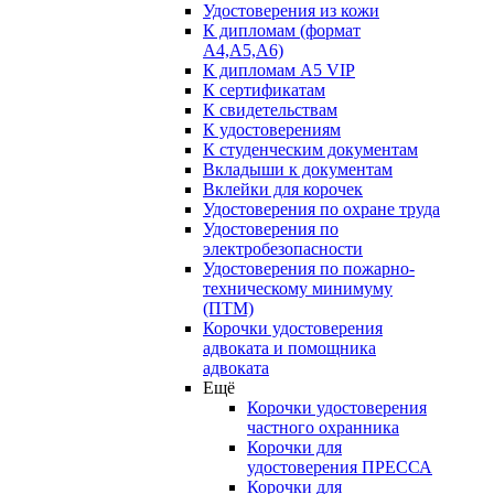
Удостоверения из кожи
К дипломам (формат
А4,А5,А6)
К дипломам А5 VIP
К сертификатам
К свидетельствам
К удостоверениям
К студенческим документам
Вкладыши к документам
Вклейки для корочек
Удостоверения по охране труда
Удостоверения по
электробезопасности
Удостоверения по пожарно-
техническому минимуму
(ПТМ)
Корочки удостоверения
адвоката и помощника
адвоката
Ещё
Корочки удостоверения
частного охранника
Корочки для
удостоверения ПРЕССА
Корочки для