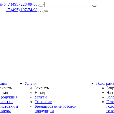
+7 (495) 228-09-58
(мн)
+7 (495) 197-74-98
(мн)
кция
Услуги
Голограм
акрыть
Закрыть
Зак
азад
Назад
Наз
родукция
Услуги
Гол
изитки
Тиснение
Гот
истовки и
Брендирование готовой
гол
лаеры
продукции
гол