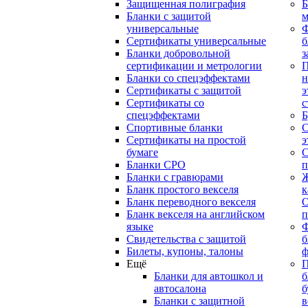
Защищенная полиграфия
Б
Бланки с защитой
м
универсальные
Сертификаты универсальные
б
Бланки добровольной
з
сертификации и метрологии
П
Бланки со спецэффектами
н
Сертификаты с защитой
э
Сертификаты со
с
спецэффектами
Б
Спортивные бланки
С
Cертификаты на простой
э
бумаге
С
Бланки СРО
п
Бланки с гравюрами
Ж
Бланк простого векселя
к
Бланк переводного векселя
О
Бланк векселя на английском
п
языке
Свидетельства с защитой
б
Билеты, купоны, талоны
ф
Ещё
П
Бланки для автошкол и
б
автосалона
б
Бланки с защитной
в