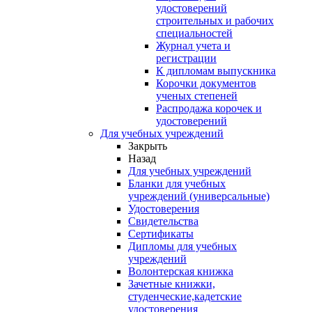
удостоверений
строительных и рабочих
специальностей
Журнал учета и
регистрации
К дипломам выпускника
Корочки документов
ученых степеней
Распродажа корочек и
удостоверений
Для учебных учреждений
Закрыть
Назад
Для учебных учреждений
Бланки для учебных
учреждений (универсальные)
Удостоверения
Свидетельства
Сертификаты
Дипломы для учебных
учреждений
Волонтерская книжка
Зачетные книжки,
студенческие,кадетские
удостоверения