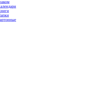
наком
алендари
Книги
Папки
артонные