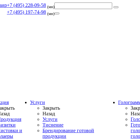
+7 (495) 228-09-58
(мн)
+7 (495) 197-74-98
(мн)
кция
Услуги
Голограм
акрыть
Закрыть
Зак
азад
Назад
Наз
родукция
Услуги
Гол
изитки
Тиснение
Гот
истовки и
Брендирование готовой
гол
лаеры
продукции
гол