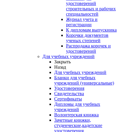
удостоверений
строительных и рабочих
специальностей
Журнал учета и
регистрации
К дипломам выпускника
Корочки документов
ученых степеней
Распродажа корочек и
удостоверений
Для учебных учреждений
Закрыть
Назад
Для учебных учреждений
Бланки для учебных
учреждений (универсальные)
Удостоверения
Свидетельства
Сертификаты
Дипломы для учебных
учреждений
Волонтерская книжка
Зачетные книжки,
студенческие,кадетские
удостоверения