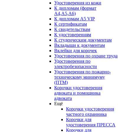
Удостоверения из кожи
К дипломам (формат
А4,А5,А6)
К дипломам А5 VIP
К сертификатам
К свидетельствам
К удостоверениям
К студенческим документам
Вкладыши к документам
Вклейки для корочек
Удостоверения по охране труда
Удостоверения по
электробезопасности
Удостоверения по пожарно-
техническому минимуму
(ПТМ)
Корочки удостоверения
адвоката и помощника
адвоката
Ещё
Корочки удостоверения
частного охранника
Корочки для
удостоверения ПРЕССА
Корочки для