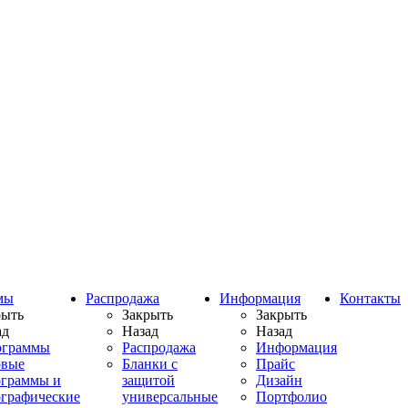
мы
Распродажа
Информация
Контакты
рыть
Закрыть
Закрыть
ад
Назад
Назад
ограммы
Распродажа
Информация
овые
Бланки с
Прайс
ограммы и
защитой
Дизайн
ографические
универсальные
Портфолио