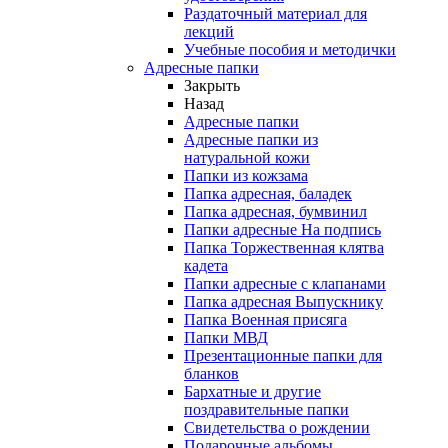
Раздаточный материал для
лекций
Учебные пособия и методички
Адресные папки
Закрыть
Назад
Адресные папки
Адресные папки из
натуральной кожи
Папки из кожзама
Папка адресная, баладек
Папка адресная, бумвинил
Папки адресные На подпись
Папка Торжественная клятва
кадета
Папки адресные с клапанами
Папка адресная Выпускнику
Папка Военная присяга
Папки МВД
Презентационные папки для
бланков
Бархатные и другие
поздравительные папки
Свидетельства о рождении
Подарочные альбомы