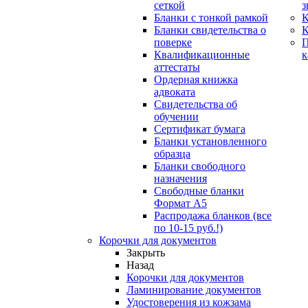
сеткой
з
Бланки с тонкой рамкой
К
Бланки свидетельства о
поверке
Квалификационные
к
аттестаты
Ордерная книжка
адвоката
Свидетельства об
обучении
Сертификат бумага
Бланки установленного
образца
Бланки свободного
назначения
Свободные бланки
Формат А5
Распродажа бланков (все
по 10-15 руб.!)
Корочки для документов
Закрыть
Назад
Корочки для документов
Ламинирование документов
Удостоверения из кожзама