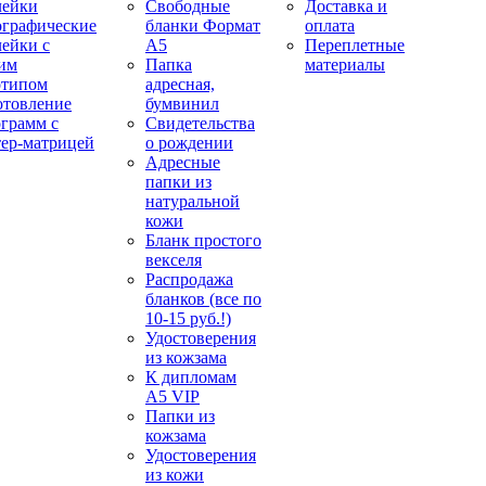
лейки
Свободные
Доставка и
ографические
бланки Формат
оплата
лейки с
А5
Переплетные
им
Папка
материалы
отипом
адресная,
отовление
бумвинил
ограмм с
Свидетельства
тер-матрицей
о рождении
Адресные
папки из
натуральной
кожи
Бланк простого
векселя
Распродажа
бланков (все по
10-15 руб.!)
Удостоверения
из кожзама
К дипломам
А5 VIP
Папки из
кожзама
Удостоверения
из кожи