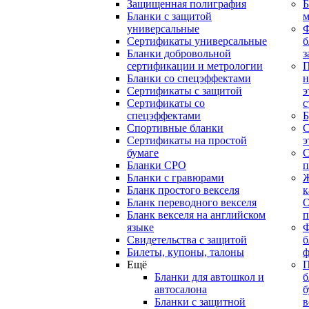
Защищенная полиграфия
Б
Бланки с защитой
м
универсальные
Сертификаты универсальные
б
Бланки добровольной
з
сертификации и метрологии
П
Бланки со спецэффектами
н
Сертификаты с защитой
э
Сертификаты со
с
спецэффектами
Б
Спортивные бланки
С
Cертификаты на простой
э
бумаге
С
Бланки СРО
п
Бланки с гравюрами
Ж
Бланк простого векселя
к
Бланк переводного векселя
О
Бланк векселя на английском
п
языке
Свидетельства с защитой
б
Билеты, купоны, талоны
ф
Ещё
П
Бланки для автошкол и
б
автосалона
б
Бланки с защитной
в