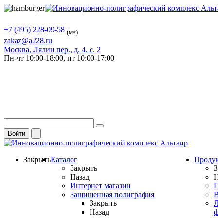
+7 (495) 228-09-58
(мн)
zakaz@a228.ru
Москва
, Лялин пер., д. 4, с. 2
Пн-чт
10:00-18:00,
пт
10:00-17:00
Войти
Закрыть
Каталог
Проду
Закрыть
З
Назад
Н
Интернет магазин
П
Защищенная полиграфия
В
Закрыть
Л
Назад
ф