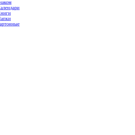
наком
алендари
Книги
Папки
артонные