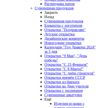
Распродажа папок
Сувенирная продукция
Закрыть
Назад
Сувенирная продукция
Блокноты с логотипом
Открытки "Поздравляю"
Детские открытки
Дизайнерские конверты
Новогодние открытки
Календари "Год Дракона 2024"
за 3 дня
Открытки "9 Мая", "День
победы"
Открытки "С 23 Февраля"
Открытки "С 8 Марта!"
Открытки "С днём строителя"
Открытки времён СССР
Открытки из бархата
Открытки ко Дню учителя
Открытки с тиснением
Сувенирные шкатулки
Ещё
Изделия из кожи с
вашим логотипом