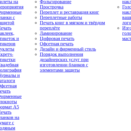
илеты на
Фольгирование
нак
ероприятия
Прострочка
Гол
Фирменные
Переплет и реставрация книг
нак
ланки с
Переплетные работы
ваш
ащитой
Печать книг в мягком и твёрдом
лог
ечать
переплёте
Изг
аклеек,
Ламинирование
гол
тикеток и
Цифровая печать
мас
тикеров
Офсетная печать
уклеты
Дизайн и фирменный стиль
кретч-
Порядок выполнения
тикетки
дизайнерских услуг при
вадебная
изготовлении бланков с
олиграфия
элементами защиты
урналы и
аталоги
фсетная
ечать
Фирменные
локноты
ормат А5
ечать
ланков на
умаге с
одяным