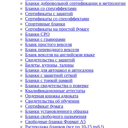
Бланки добровольной сертификации и метрологии
Бланки со спецэффектами
Сертификаты с защитой
Сертификаты со спецэффектами
Спортивные бланки
Cертификаты на простой бумаге
Бланки СРО
Бланки с гравюрами
Бланк простого векселя
Бланк переводного векселя
Бланк векселя на английском языке
Свидетельства с защитой
Билеты, купоны, талоны
Бланки для автошкол и автосалона
Бланки с защитной сеткой
Бланки с тонкой рамкой
Бланки свидетельства о поверке
Квалификационные аттестаты
Ордерная книжка адвоката
Свидетельства об обучении
Сертификат бумага
Бланки установленного образца
Бланки свободного назначения
Свободные бланки Формат А5
Распродажа бланков (все по 10-15 руб.!)