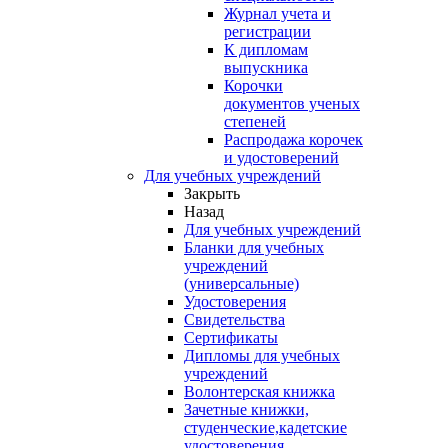
Журнал учета и
регистрации
К дипломам
выпускника
Корочки
документов ученых
степеней
Распродажа корочек
и удостоверений
Для учебных учреждений
Закрыть
Назад
Для учебных учреждений
Бланки для учебных
учреждений
(универсальные)
Удостоверения
Свидетельства
Сертификаты
Дипломы для учебных
учреждений
Волонтерская книжка
Зачетные книжки,
студенческие,кадетские
удостоверения