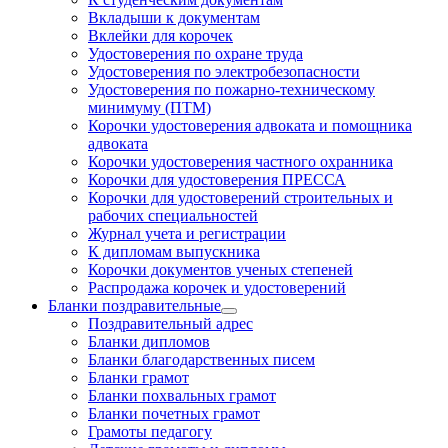
Вкладыши к документам
Вклейки для корочек
Удостоверения по охране труда
Удостоверения по электробезопасности
Удостоверения по пожарно-техническому
минимуму (ПТМ)
Корочки удостоверения адвоката и помощника
адвоката
Корочки удостоверения частного охранника
Корочки для удостоверения ПРЕССА
Корочки для удостоверений строительных и
рабочих специальностей
Журнал учета и регистрации
К дипломам выпускника
Корочки документов ученых степеней
Распродажа корочек и удостоверений
Бланки поздравительные
Поздравительный адрес
Бланки дипломов
Бланки благодарственных писем
Бланки грамот
Бланки похвальных грамот
Бланки почетных грамот
Грамоты педагогу