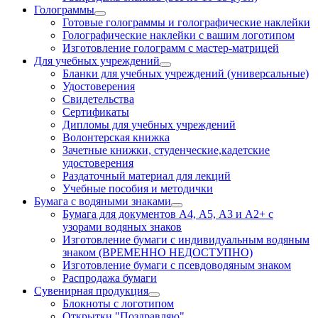
Голограммы
Готовые голограммы и голографические наклейки
Голографические наклейки с вашим логотипом
Изготовление голограмм с мастер-матрицей
Для учебных учреждений
Бланки для учебных учреждений (универсальные)
Удостоверения
Свидетельства
Сертификаты
Дипломы для учебных учреждений
Волонтерская книжка
Зачетные книжки, студенческие,кадетские
удостоверения
Раздаточный материал для лекций
Учебные пособия и методички
Бумага с водяными знаками
Бумага для документов А4, А5, А3 и А2+ с
узорами водяных знаков
Изготовление бумаги с индивидуальным водяным
знаком (ВРЕМЕННО НЕДОСТУПНО)
Изготовление бумаги с псевдоводяным знаком
Распродажа бумаги
Сувенирная продукция
Блокноты с логотипом
Открытки "Поздравляю"