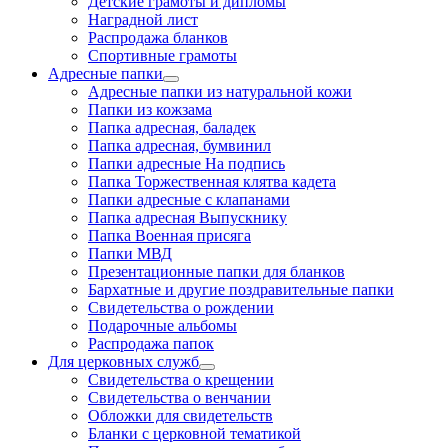
Детские грамоты и дипломы
Наградной лист
Распродажа бланков
Спортивные грамоты
Адресные папки
Адресные папки из натуральной кожи
Папки из кожзама
Папка адресная, баладек
Папка адресная, бумвинил
Папки адресные На подпись
Папка Торжественная клятва кадета
Папки адресные с клапанами
Папка адресная Выпускнику
Папка Военная присяга
Папки МВД
Презентационные папки для бланков
Бархатные и другие поздравительные папки
Свидетельства о рождении
Подарочные альбомы
Распродажа папок
Для церковных служб
Свидетельства о крещении
Свидетельства о венчании
Обложки для свидетельств
Бланки с церковной тематикой