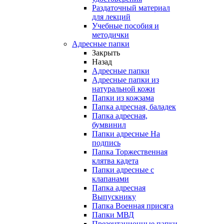
Раздаточный материал
для лекций
Учебные пособия и
методички
Адресные папки
Закрыть
Назад
Адресные папки
Адресные папки из
натуральной кожи
Папки из кожзама
Папка адресная, баладек
Папка адресная,
бумвинил
Папки адресные На
подпись
Папка Торжественная
клятва кадета
Папки адресные с
клапанами
Папка адресная
Выпускнику
Папка Военная присяга
Папки МВД
Презентационные папки