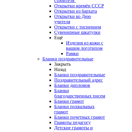
строителя"
Открытки времён СССР
Открытки из бархата
Открытки ко Дню
учителя
Открытки с тиснением
Сувенирные шкатулки
Ещё
Изделия из кожи с
вашим логотипом
Рамки
Бланки поздравительные
Закрыть
Назад
Бланки поздравительные
Поздравительный адрес
Бланки дипломов
Бланки
благодарственных писем
Бланки грамот
Бланки похвальных
грамот
Бланки почетных грамот
Грамоты педагогу
Детские грамоты и