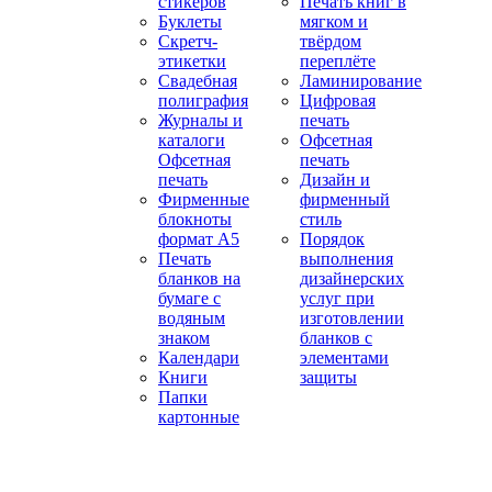
стикеров
Печать книг в
Буклеты
мягком и
Скретч-
твёрдом
этикетки
переплёте
Свадебная
Ламинирование
полиграфия
Цифровая
Журналы и
печать
каталоги
Офсетная
Офсетная
печать
печать
Дизайн и
Фирменные
фирменный
блокноты
стиль
формат А5
Порядок
Печать
выполнения
бланков на
дизайнерских
бумаге с
услуг при
водяным
изготовлении
знаком
бланков с
Календари
элементами
Книги
защиты
Папки
картонные