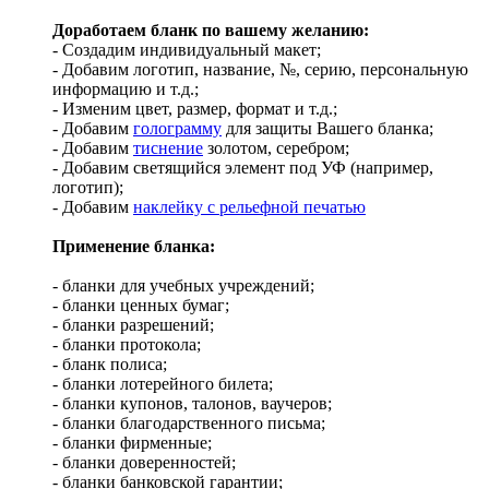
Доработаем бланк по вашему желанию:
- Создадим индивидуальный макет;
- Добавим логотип, название, №, серию, персональную
информацию и т.д.;
- Изменим цвет, размер, формат и т.д.;
- Добавим
голограмму
для защиты Вашего бланка;
- Добавим
тиснение
золотом, серебром;
- Добавим светящийся элемент под УФ (например,
логотип);
- Добавим
наклейку с рельефной печатью
Применение бланка:
- бланки для учебных учреждений;
- бланки ценных бумаг;
- бланки разрешений;
- бланки протокола;
- бланк полиса;
- бланки лотерейного билета;
- бланки купонов, талонов, ваучеров;
- бланки благодарственного письма;
- бланки фирменные;
- бланки доверенностей;
- бланки банковской гарантии;