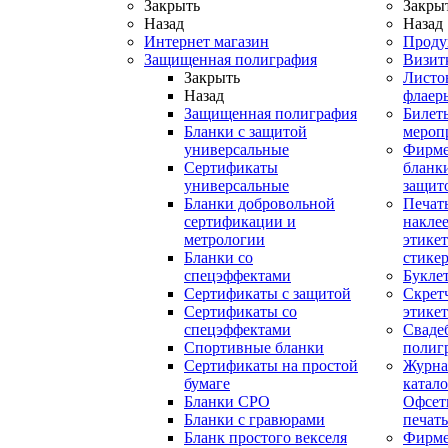
Закрыть
Закры
Назад
Назад
Интернет магазин
Проду
Защищенная полиграфия
Визит
Закрыть
Листо
Назад
флаер
Защищенная полиграфия
Билет
Бланки с защитой
мероп
универсальные
Фирм
Сертификаты
бланки
универсальные
защит
Бланки добровольной
Печат
сертификации и
наклее
метрологии
этикет
Бланки со
стике
спецэффектами
Букле
Сертификаты с защитой
Скрет
Сертификаты со
этике
спецэффектами
Сваде
Спортивные бланки
полиг
Cертификаты на простой
Журна
бумаге
катал
Бланки СРО
Офсет
Бланки с гравюрами
печать
Бланк простого векселя
Фирм