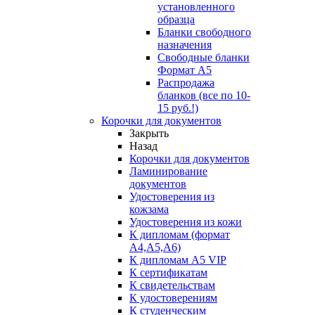
установленного
образца
Бланки свободного
назначения
Свободные бланки
Формат А5
Распродажа
бланков (все по 10-
15 руб.!)
Корочки для документов
Закрыть
Назад
Корочки для документов
Ламинирование
документов
Удостоверения из
кожзама
Удостоверения из кожи
К дипломам (формат
А4,А5,А6)
К дипломам А5 VIP
К сертификатам
К свидетельствам
К удостоверениям
К студенческим