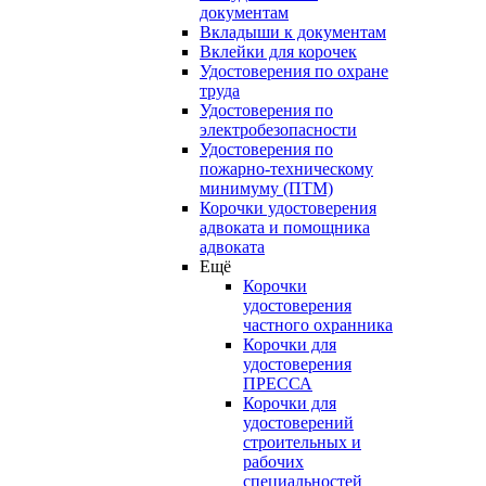
документам
Вкладыши к документам
Вклейки для корочек
Удостоверения по охране
труда
Удостоверения по
электробезопасности
Удостоверения по
пожарно-техническому
минимуму (ПТМ)
Корочки удостоверения
адвоката и помощника
адвоката
Ещё
Корочки
удостоверения
частного охранника
Корочки для
удостоверения
ПРЕССА
Корочки для
удостоверений
строительных и
рабочих
специальностей