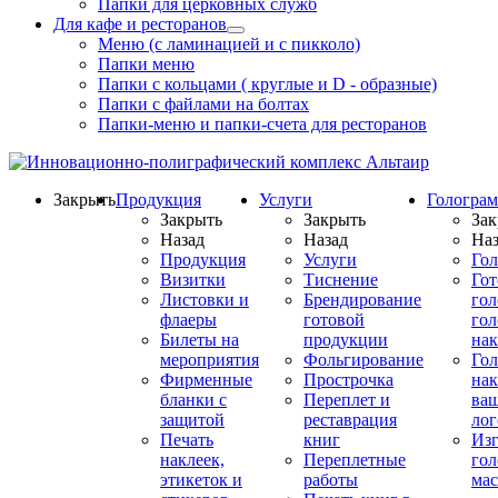
Папки для церковных служб
Для кафе и ресторанов
Меню (с ламинацией и с пикколо)
Папки меню
Папки с кольцами ( круглые и D - образные)
Папки с файлами на болтах
Папки-меню и папки-счета для ресторанов
Закрыть
Продукция
Услуги
Гологра
Закрыть
Закрыть
Зак
Назад
Назад
Наз
Продукция
Услуги
Го
Визитки
Тиснение
Го
Листовки и
Брендирование
го
флаеры
готовой
гол
Билеты на
продукции
на
мероприятия
Фольгирование
Гол
Фирменные
Прострочка
нак
бланки с
Переплет и
ва
защитой
реставрация
ло
Печать
книг
Изг
наклеек,
Переплетные
гол
этикеток и
работы
мас