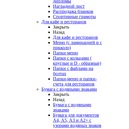
дипломы
Наградной лист
Распродажа бланков
Спортивные грамоты
Для кафе и ресторанов
Закрыть
Назад
Для кафе и ресторанов
Меню (с ламинацией и с
пикколо)
Папки меню
Папки с кольцами (
круглые и D - образные)
Папки с файлами на
болтах
Папки-меню и папки-
счета для ресторанов
Бумага с водяными знаками
Закрыть
Назад
Бумага с водяными
знаками
Бумага для документов
А4, А5, А3 и А2+ с
узорами водяных знаков