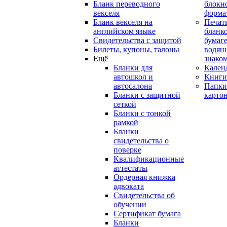
Бланк переводного
блокн
векселя
форма
Бланк векселя на
Печат
английском языке
бланко
Свидетельства с защитой
бумаге
Билеты, купоны, талоны
водян
Ещё
знако
Бланки для
Кален
автошкол и
Книги
автосалона
Папки
Бланки с защитной
карто
сеткой
Бланки с тонкой
рамкой
Бланки
свидетельства о
поверке
Квалификационные
аттестаты
Ордерная книжка
адвоката
Свидетельства об
обучении
Сертификат бумага
Бланки