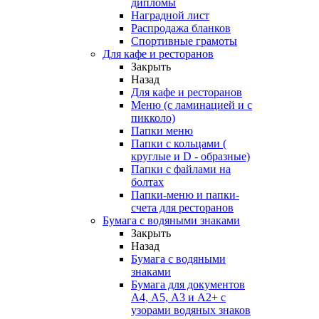
дипломы
Наградной лист
Распродажа бланков
Спортивные грамоты
Для кафе и ресторанов
Закрыть
Назад
Для кафе и ресторанов
Меню (с ламинацией и с
пикколо)
Папки меню
Папки с кольцами (
круглые и D - образные)
Папки с файлами на
болтах
Папки-меню и папки-
счета для ресторанов
Бумага с водяными знаками
Закрыть
Назад
Бумага с водяными
знаками
Бумага для документов
А4, А5, А3 и А2+ с
узорами водяных знаков