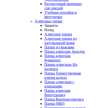
Раздаточный материал
для лекций
Учебные пособия и
методички
Адресные папки
Закрыть
Назад
Адресные папки
Адресные папки из
натуральной кожи
Папки из кожзама
Папка адресная, баладек
Папка адресная,
бумвинил
Папки адресные На
подпись
Папка Торжественная
клятва кадета
Папки адресные с
клапанами
Папка адресная
Выпускнику
Папка Военная присяга
Папки МВД
Презентационные папки