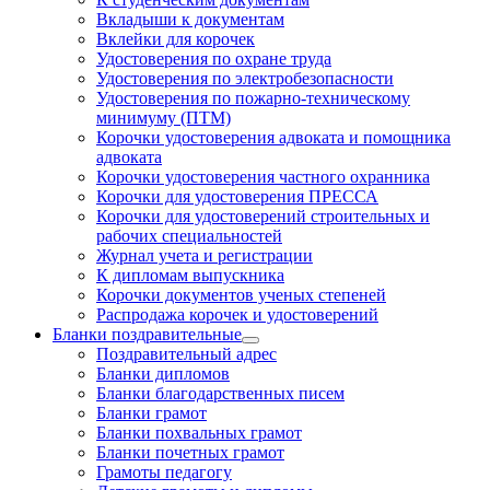
Вкладыши к документам
Вклейки для корочек
Удостоверения по охране труда
Удостоверения по электробезопасности
Удостоверения по пожарно-техническому
минимуму (ПТМ)
Корочки удостоверения адвоката и помощника
адвоката
Корочки удостоверения частного охранника
Корочки для удостоверения ПРЕССА
Корочки для удостоверений строительных и
рабочих специальностей
Журнал учета и регистрации
К дипломам выпускника
Корочки документов ученых степеней
Распродажа корочек и удостоверений
Бланки поздравительные
Поздравительный адрес
Бланки дипломов
Бланки благодарственных писем
Бланки грамот
Бланки похвальных грамот
Бланки почетных грамот
Грамоты педагогу