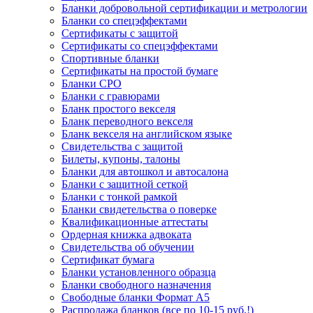
Бланки добровольной сертификации и метрологии
Бланки со спецэффектами
Сертификаты с защитой
Сертификаты со спецэффектами
Спортивные бланки
Cертификаты на простой бумаге
Бланки СРО
Бланки с гравюрами
Бланк простого векселя
Бланк переводного векселя
Бланк векселя на английском языке
Свидетельства с защитой
Билеты, купоны, талоны
Бланки для автошкол и автосалона
Бланки с защитной сеткой
Бланки с тонкой рамкой
Бланки свидетельства о поверке
Квалификационные аттестаты
Ордерная книжка адвоката
Свидетельства об обучении
Сертификат бумага
Бланки установленного образца
Бланки свободного назначения
Свободные бланки Формат А5
Распродажа бланков (все по 10-15 руб.!)