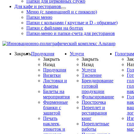
Папки для церковных служб
Для кафе и ресторанов
Меню (с ламинацией и с пикколо)
Папки меню
Папки с кольцами ( круглые и D - образные)
Папки с файлами на болтах
Папки-меню и папки-счета для ресторанов
Закрыть
Продукция
Услуги
Гологра
Закрыть
Закрыть
Зак
Назад
Назад
Наз
Продукция
Услуги
Го
Визитки
Тиснение
Го
Листовки и
Брендирование
го
флаеры
готовой
гол
Билеты на
продукции
на
мероприятия
Фольгирование
Гол
Фирменные
Прострочка
нак
бланки с
Переплет и
ва
защитой
реставрация
ло
Печать
книг
Изг
наклеек,
Переплетные
гол
этикеток и
работы
мас