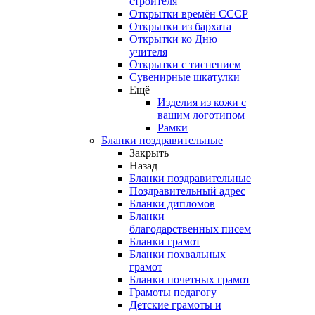
строителя"
Открытки времён СССР
Открытки из бархата
Открытки ко Дню
учителя
Открытки с тиснением
Сувенирные шкатулки
Ещё
Изделия из кожи с
вашим логотипом
Рамки
Бланки поздравительные
Закрыть
Назад
Бланки поздравительные
Поздравительный адрес
Бланки дипломов
Бланки
благодарственных писем
Бланки грамот
Бланки похвальных
грамот
Бланки почетных грамот
Грамоты педагогу
Детские грамоты и