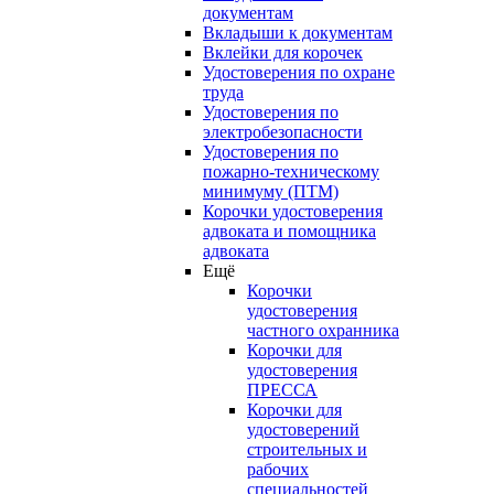
документам
Вкладыши к документам
Вклейки для корочек
Удостоверения по охране
труда
Удостоверения по
электробезопасности
Удостоверения по
пожарно-техническому
минимуму (ПТМ)
Корочки удостоверения
адвоката и помощника
адвоката
Ещё
Корочки
удостоверения
частного охранника
Корочки для
удостоверения
ПРЕССА
Корочки для
удостоверений
строительных и
рабочих
специальностей