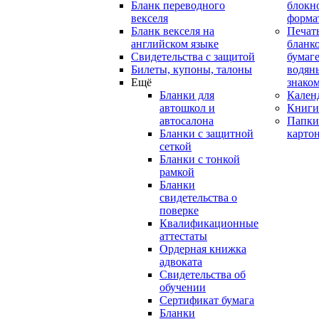
Бланк переводного
блокн
векселя
форма
Бланк векселя на
Печат
английском языке
бланко
Свидетельства с защитой
бумаге
Билеты, купоны, талоны
водян
Ещё
знако
Бланки для
Кален
автошкол и
Книги
автосалона
Папки
Бланки с защитной
карто
сеткой
Бланки с тонкой
рамкой
Бланки
свидетельства о
поверке
Квалификационные
аттестаты
Ордерная книжка
адвоката
Свидетельства об
обучении
Сертификат бумага
Бланки