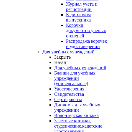
Журнал учета и
регистрации
К дипломам
выпускника
Корочки
документов ученых
степеней
Распродажа корочек
и удостоверений
Для учебных учреждений
Закрыть
Назад
Для учебных учреждений
Бланки для учебных
учреждений
(универсальные)
Удостоверения
Свидетельства
Сертификаты
Дипломы для учебных
учреждений
Волонтерская книжка
Зачетные книжки,
студенческие,кадетские
удостоверения