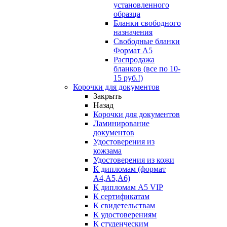
установленного
образца
Бланки свободного
назначения
Свободные бланки
Формат А5
Распродажа
бланков (все по 10-
15 руб.!)
Корочки для документов
Закрыть
Назад
Корочки для документов
Ламинирование
документов
Удостоверения из
кожзама
Удостоверения из кожи
К дипломам (формат
А4,А5,А6)
К дипломам А5 VIP
К сертификатам
К свидетельствам
К удостоверениям
К студенческим