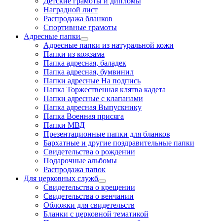
Детские грамоты и дипломы
Наградной лист
Распродажа бланков
Спортивные грамоты
Адресные папки
Адресные папки из натуральной кожи
Папки из кожзама
Папка адресная, баладек
Папка адресная, бумвинил
Папки адресные На подпись
Папка Торжественная клятва кадета
Папки адресные с клапанами
Папка адресная Выпускнику
Папка Военная присяга
Папки МВД
Презентационные папки для бланков
Бархатные и другие поздравительные папки
Свидетельства о рождении
Подарочные альбомы
Распродажа папок
Для церковных служб
Свидетельства о крещении
Свидетельства о венчании
Обложки для свидетельств
Бланки с церковной тематикой