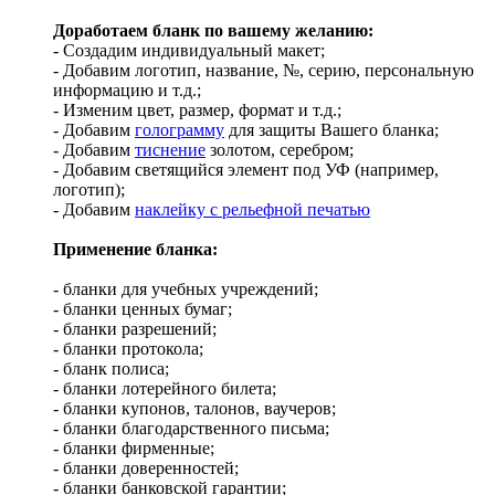
Доработаем бланк по вашему желанию:
- Создадим индивидуальный макет;
- Добавим логотип, название, №, серию, персональную
информацию и т.д.;
- Изменим цвет, размер, формат и т.д.;
- Добавим
голограмму
для защиты Вашего бланка;
- Добавим
тиснение
золотом, серебром;
- Добавим светящийся элемент под УФ (например,
логотип);
- Добавим
наклейку с рельефной печатью
Применение бланка:
- бланки для учебных учреждений;
- бланки ценных бумаг;
- бланки разрешений;
- бланки протокола;
- бланк полиса;
- бланки лотерейного билета;
- бланки купонов, талонов, ваучеров;
- бланки благодарственного письма;
- бланки фирменные;
- бланки доверенностей;
- бланки банковской гарантии;