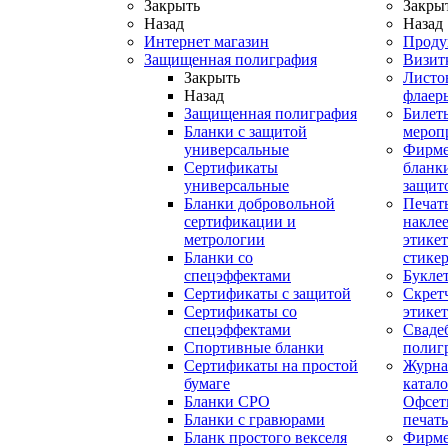
Закрыть
Закры
Назад
Назад
Интернет магазин
Проду
Защищенная полиграфия
Визит
Закрыть
Листо
Назад
флаер
Защищенная полиграфия
Билет
Бланки с защитой
мероп
универсальные
Фирм
Сертификаты
бланки
универсальные
защит
Бланки добровольной
Печат
сертификации и
наклее
метрологии
этикет
Бланки со
стике
спецэффектами
Букле
Сертификаты с защитой
Скрет
Сертификаты со
этике
спецэффектами
Сваде
Спортивные бланки
полиг
Cертификаты на простой
Журна
бумаге
катал
Бланки СРО
Офсет
Бланки с гравюрами
печать
Бланк простого векселя
Фирм