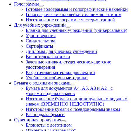
Голограммы
Готовые голограммы и голографические наклейки
Голографические наклейки с вашим логотипом
Изготовление голограмм с мастер-матрицей
Для учебных учреждений
Бланки для учебных учреждений (универсальные)
Удостоверения
Свидетельства
Сертификаты
Дипломы для учебных учреждений
Волонтерская книжка
Зачетные книжки, студенческие,кадетские
удостоверения
Раздаточный материал для лекций
Учебные пособия и методички
Бумага с водяными знаками
Бумага для документов А4, А5, А3 и А2+ с
узорами водяных знаков
Изготовление бумаги с индивидуальным водяным
знаком (ВРЕМЕННО НЕДОСТУПНО)
Изготовление бумаги с псевдоводяным знаком
Распродажа бумаги
Сувенирная продукция
Блокноты с логотипом
Открытки "Поздравляю"