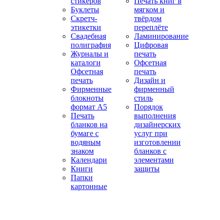
стикеров
Печать книг в
Буклеты
мягком и
Скретч-
твёрдом
этикетки
переплёте
Свадебная
Ламинирование
полиграфия
Цифровая
Журналы и
печать
каталоги
Офсетная
Офсетная
печать
печать
Дизайн и
Фирменные
фирменный
блокноты
стиль
формат А5
Порядок
Печать
выполнения
бланков на
дизайнерских
бумаге с
услуг при
водяным
изготовлении
знаком
бланков с
Календари
элементами
Книги
защиты
Папки
картонные