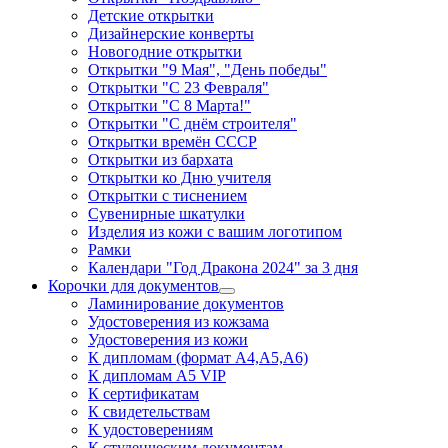
Детские открытки
Дизайнерские конверты
Новогодние открытки
Открытки "9 Мая", "День победы"
Открытки "С 23 Февраля"
Открытки "С 8 Марта!"
Открытки "С днём строителя"
Открытки времён СССР
Открытки из бархата
Открытки ко Дню учителя
Открытки с тиснением
Сувенирные шкатулки
Изделия из кожи с вашим логотипом
Рамки
Календари "Год Дракона 2024" за 3 дня
Корочки для документов
Ламинирование документов
Удостоверения из кожзама
Удостоверения из кожи
К дипломам (формат А4,А5,А6)
К дипломам А5 VIP
К сертификатам
К свидетельствам
К удостоверениям
К студенческим документам