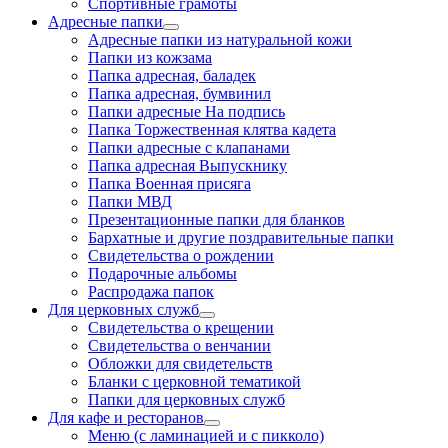
Спортивные грамоты
Адресные папки
Адресные папки из натуральной кожи
Папки из кожзама
Папка адресная, баладек
Папка адресная, бумвинил
Папки адресные На подпись
Папка Торжественная клятва кадета
Папки адресные с клапанами
Папка адресная Выпускнику
Папка Военная присяга
Папки МВД
Презентационные папки для бланков
Бархатные и другие поздравительные папки
Свидетельства о рождении
Подарочные альбомы
Распродажа папок
Для церковных служб
Свидетельства о крещении
Свидетельства о венчании
Обложки для свидетельств
Бланки с церковной тематикой
Папки для церковных служб
Для кафе и ресторанов
Меню (с ламинацией и с пикколо)