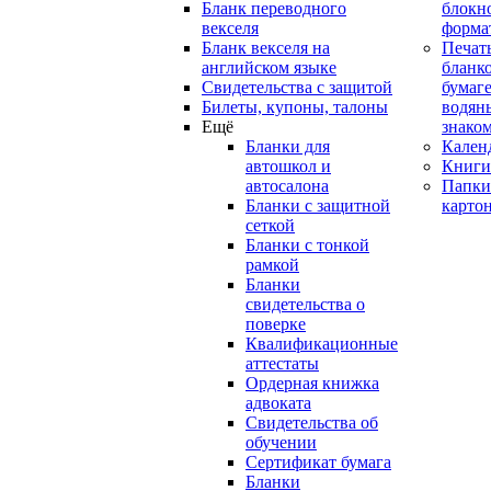
Бланк переводного
блокн
векселя
форма
Бланк векселя на
Печат
английском языке
бланко
Свидетельства с защитой
бумаге
Билеты, купоны, талоны
водян
Ещё
знако
Бланки для
Кален
автошкол и
Книги
автосалона
Папки
Бланки с защитной
карто
сеткой
Бланки с тонкой
рамкой
Бланки
свидетельства о
поверке
Квалификационные
аттестаты
Ордерная книжка
адвоката
Свидетельства об
обучении
Сертификат бумага
Бланки