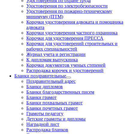
Удостоверения по охране труда
Удостоверения по электробезопасности
Удостоверения по пожарно-техническому
минимуму (ПТМ)
Корочки удостоверения адвоката и помощника
адвоката
Корочки удостоверения частного охранника
Корочки для удостоверения ПРЕССА
Корочки для удостоверений строительных и
рабочих специальностей
Журнал учета и регистрации
К дипломам выпускника
Корочки документов ученых степеней
Распродажа корочек и удостоверений
Бланки поздравительные
Поздравительный адрес
Бланки дипломов
Бланки благодарственных писем
Бланки грамот
Бланки похвальных грамот
Бланки почетных грамот
Грамоты педагогу
Детские грамоты и дипломы
Наградной лист
Распродажа бланков