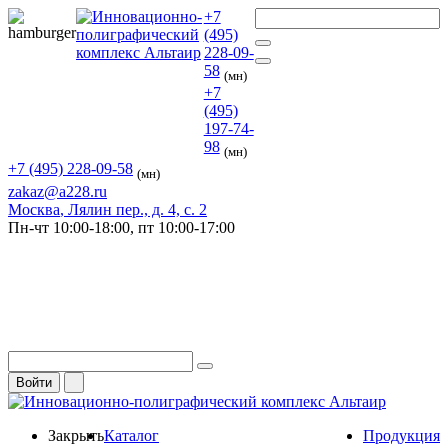
+7
(495)
228-09-
58
(мн)
+7
(495)
197-74-
98
(мн)
+7 (495) 228-09-58
(мн)
zakaz@a228.ru
Москва
, Лялин пер., д. 4, с. 2
Пн-чт
10:00-18:00,
пт
10:00-17:00
Войти
Закрыть
Каталог
Продукция