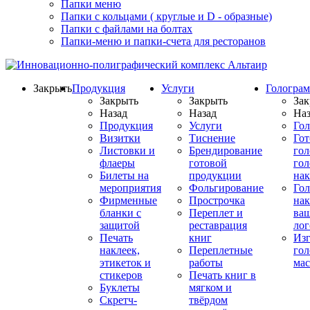
Папки меню
Папки с кольцами ( круглые и D - образные)
Папки с файлами на болтах
Папки-меню и папки-счета для ресторанов
Закрыть
Продукция
Услуги
Гологра
Закрыть
Закрыть
Зак
Назад
Назад
Наз
Продукция
Услуги
Го
Визитки
Тиснение
Го
Листовки и
Брендирование
го
флаеры
готовой
гол
Билеты на
продукции
на
мероприятия
Фольгирование
Гол
Фирменные
Прострочка
нак
бланки с
Переплет и
ва
защитой
реставрация
ло
Печать
книг
Изг
наклеек,
Переплетные
гол
этикеток и
работы
мас
стикеров
Печать книг в
Буклеты
мягком и
Скретч-
твёрдом