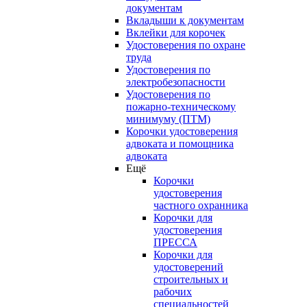
документам
Вкладыши к документам
Вклейки для корочек
Удостоверения по охране
труда
Удостоверения по
электробезопасности
Удостоверения по
пожарно-техническому
минимуму (ПТМ)
Корочки удостоверения
адвоката и помощника
адвоката
Ещё
Корочки
удостоверения
частного охранника
Корочки для
удостоверения
ПРЕССА
Корочки для
удостоверений
строительных и
рабочих
специальностей