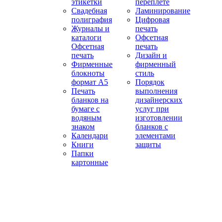
этикетки
переплёте
Свадебная
Ламинирование
полиграфия
Цифровая
Журналы и
печать
каталоги
Офсетная
Офсетная
печать
печать
Дизайн и
Фирменные
фирменный
блокноты
стиль
формат А5
Порядок
Печать
выполнения
бланков на
дизайнерских
бумаге с
услуг при
водяным
изготовлении
знаком
бланков с
Календари
элементами
Книги
защиты
Папки
картонные