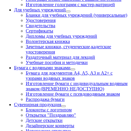
Изготовление голограмм с мастер-матрицей
Для учебных учреждений
Бланки для учебных учреждений (универсальные)
Удостоверения
Свидетельства
Сертификаты
Дипломы для учебных учреждений
Волонтерская книжка
Зачетные книжки, студенческие,кадетские
удостоверения
Раздаточный материал для лекций
Учебные пособия и методички
Бумага с водяными знаками
Бумага для документов А4, А5, А3 и А2+ с
узорами водяных знаков
Изготовление бумаги с индивидуальным водяным
знаком (ВРЕМЕННО НЕДОСТУПНО)
Изготовление бумаги с псевдоводяным знаком
Распродажа бумаги
Сувенирная продукция
Блокноты с логотипом
Открытки "Поздравляю"
Детские открытки
Дизайнерские конверты
Новогодние открытки