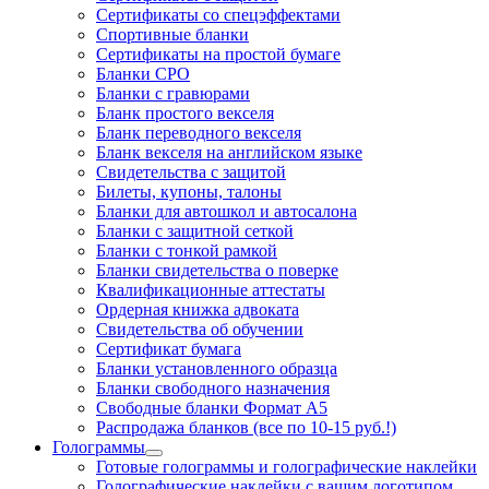
Сертификаты со спецэффектами
Спортивные бланки
Cертификаты на простой бумаге
Бланки СРО
Бланки с гравюрами
Бланк простого векселя
Бланк переводного векселя
Бланк векселя на английском языке
Свидетельства с защитой
Билеты, купоны, талоны
Бланки для автошкол и автосалона
Бланки с защитной сеткой
Бланки с тонкой рамкой
Бланки свидетельства о поверке
Квалификационные аттестаты
Ордерная книжка адвоката
Свидетельства об обучении
Сертификат бумага
Бланки установленного образца
Бланки свободного назначения
Свободные бланки Формат А5
Распродажа бланков (все по 10-15 руб.!)
Голограммы
Готовые голограммы и голографические наклейки
Голографические наклейки с вашим логотипом