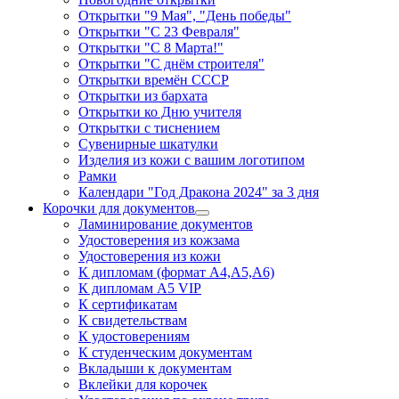
Открытки "9 Мая", "День победы"
Открытки "С 23 Февраля"
Открытки "С 8 Марта!"
Открытки "С днём строителя"
Открытки времён СССР
Открытки из бархата
Открытки ко Дню учителя
Открытки с тиснением
Сувенирные шкатулки
Изделия из кожи с вашим логотипом
Рамки
Календари "Год Дракона 2024" за 3 дня
Корочки для документов
Ламинирование документов
Удостоверения из кожзама
Удостоверения из кожи
К дипломам (формат А4,А5,А6)
К дипломам А5 VIP
К сертификатам
К свидетельствам
К удостоверениям
К студенческим документам
Вкладыши к документам
Вклейки для корочек