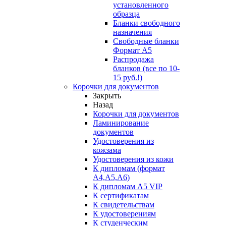
установленного
образца
Бланки свободного
назначения
Свободные бланки
Формат А5
Распродажа
бланков (все по 10-
15 руб.!)
Корочки для документов
Закрыть
Назад
Корочки для документов
Ламинирование
документов
Удостоверения из
кожзама
Удостоверения из кожи
К дипломам (формат
А4,А5,А6)
К дипломам А5 VIP
К сертификатам
К свидетельствам
К удостоверениям
К студенческим