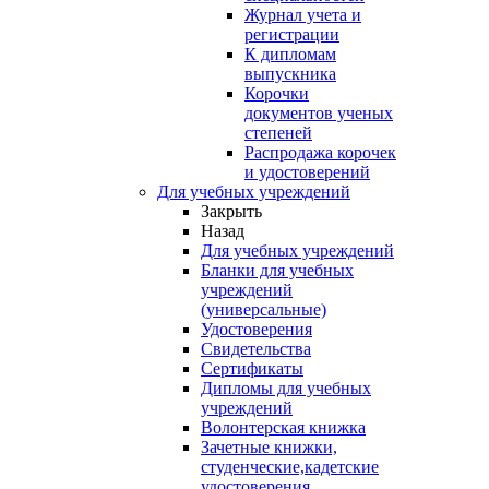
Журнал учета и
регистрации
К дипломам
выпускника
Корочки
документов ученых
степеней
Распродажа корочек
и удостоверений
Для учебных учреждений
Закрыть
Назад
Для учебных учреждений
Бланки для учебных
учреждений
(универсальные)
Удостоверения
Свидетельства
Сертификаты
Дипломы для учебных
учреждений
Волонтерская книжка
Зачетные книжки,
студенческие,кадетские
удостоверения