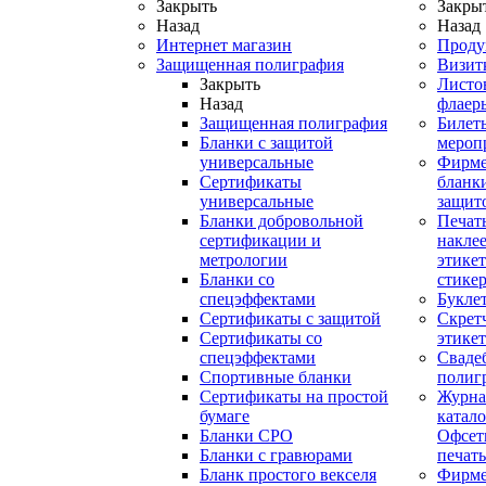
Закрыть
Закры
Назад
Назад
Интернет магазин
Проду
Защищенная полиграфия
Визит
Закрыть
Листо
Назад
флаер
Защищенная полиграфия
Билет
Бланки с защитой
мероп
универсальные
Фирм
Сертификаты
бланки
универсальные
защит
Бланки добровольной
Печат
сертификации и
наклее
метрологии
этикет
Бланки со
стике
спецэффектами
Букле
Сертификаты с защитой
Скрет
Сертификаты со
этике
спецэффектами
Сваде
Спортивные бланки
полиг
Cертификаты на простой
Журна
бумаге
катал
Бланки СРО
Офсет
Бланки с гравюрами
печать
Бланк простого векселя
Фирм