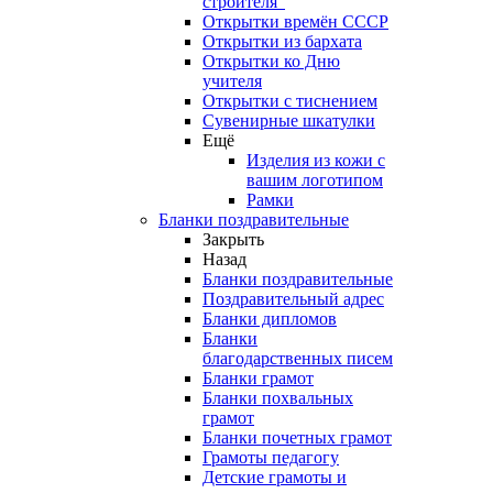
строителя"
Открытки времён СССР
Открытки из бархата
Открытки ко Дню
учителя
Открытки с тиснением
Сувенирные шкатулки
Ещё
Изделия из кожи с
вашим логотипом
Рамки
Бланки поздравительные
Закрыть
Назад
Бланки поздравительные
Поздравительный адрес
Бланки дипломов
Бланки
благодарственных писем
Бланки грамот
Бланки похвальных
грамот
Бланки почетных грамот
Грамоты педагогу
Детские грамоты и