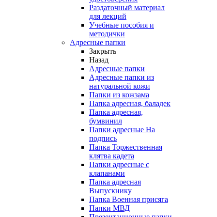
Раздаточный материал
для лекций
Учебные пособия и
методички
Адресные папки
Закрыть
Назад
Адресные папки
Адресные папки из
натуральной кожи
Папки из кожзама
Папка адресная, баладек
Папка адресная,
бумвинил
Папки адресные На
подпись
Папка Торжественная
клятва кадета
Папки адресные с
клапанами
Папка адресная
Выпускнику
Папка Военная присяга
Папки МВД
Презентационные папки