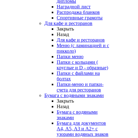
дипломы
Наградной лист
Распродажа бланков
Спортивные грамоты
Для кафе и ресторанов
Закрыть
Назад
Для кафе и ресторанов
Меню (с ламинацией и с
пикколо)
Папки меню
Папки с кольцами (
круглые и D - образные)
Папки с файлами на
болтах
Папки-меню и папки-
счета для ресторанов
Бумага с водяными знаками
Закрыть
Назад
Бумага с водяными
знаками
Бумага для документов
А4, А5, А3 и А2+ с
узорами водяных знаков