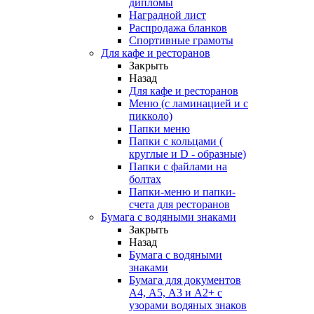
дипломы
Наградной лист
Распродажа бланков
Спортивные грамоты
Для кафе и ресторанов
Закрыть
Назад
Для кафе и ресторанов
Меню (с ламинацией и с
пикколо)
Папки меню
Папки с кольцами (
круглые и D - образные)
Папки с файлами на
болтах
Папки-меню и папки-
счета для ресторанов
Бумага с водяными знаками
Закрыть
Назад
Бумага с водяными
знаками
Бумага для документов
А4, А5, А3 и А2+ с
узорами водяных знаков