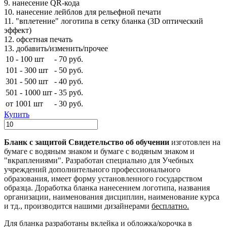
9. нанесение QR-кода
10. нанесение лейблов для рельефной печати
11. "вплетение" логотипа в сетку бланка (3D оптический
эффект)
12. офсетная печать
13. добавить/изменить/прочее
10 - 100 шт
-
70 руб.
101 - 300 шт
-
50 руб.
301 - 500 шт
-
40 руб.
501 - 1000 шт
-
35 руб.
от 1001 шт
-
30 руб.
Купить
Бланк с защитой Свидетельство об обучении
изготовлен на
бумаге с водяным знаком и бумаге с водяным знаком и
"вкраплениями". Разработан специально для Учебных
учреждений дополнительного профессионального
образования, имеет форму установленного государством
образца. Доработка бланка нанесением логотипа, названия
организации, наименования дисциплин, наименование курса
и тд., производится нашими дизайнерами
бесплатно.
Для бланка разработаны вклейка и обложка/корочка в