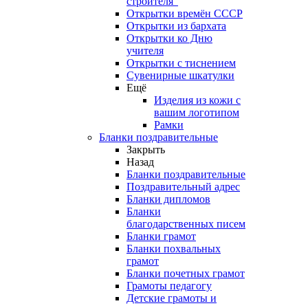
строителя"
Открытки времён СССР
Открытки из бархата
Открытки ко Дню
учителя
Открытки с тиснением
Сувенирные шкатулки
Ещё
Изделия из кожи с
вашим логотипом
Рамки
Бланки поздравительные
Закрыть
Назад
Бланки поздравительные
Поздравительный адрес
Бланки дипломов
Бланки
благодарственных писем
Бланки грамот
Бланки похвальных
грамот
Бланки почетных грамот
Грамоты педагогу
Детские грамоты и