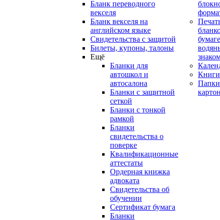
Бланк переводного
блокн
векселя
форма
Бланк векселя на
Печат
английском языке
бланко
Свидетельства с защитой
бумаге
Билеты, купоны, талоны
водян
Ещё
знако
Бланки для
Кален
автошкол и
Книги
автосалона
Папки
Бланки с защитной
карто
сеткой
Бланки с тонкой
рамкой
Бланки
свидетельства о
поверке
Квалификационные
аттестаты
Ордерная книжка
адвоката
Свидетельства об
обучении
Сертификат бумага
Бланки