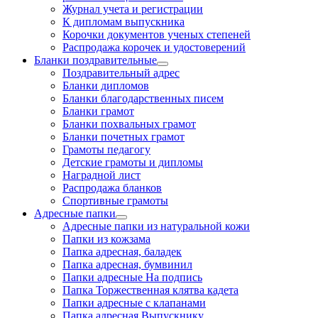
Журнал учета и регистрации
К дипломам выпускника
Корочки документов ученых степеней
Распродажа корочек и удостоверений
Бланки поздравительные
Поздравительный адрес
Бланки дипломов
Бланки благодарственных писем
Бланки грамот
Бланки похвальных грамот
Бланки почетных грамот
Грамоты педагогу
Детские грамоты и дипломы
Наградной лист
Распродажа бланков
Спортивные грамоты
Адресные папки
Адресные папки из натуральной кожи
Папки из кожзама
Папка адресная, баладек
Папка адресная, бумвинил
Папки адресные На подпись
Папка Торжественная клятва кадета
Папки адресные с клапанами
Папка адресная Выпускнику