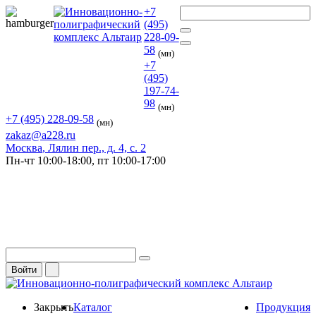
+7
(495)
228-09-
58
(мн)
+7
(495)
197-74-
98
(мн)
+7 (495) 228-09-58
(мн)
zakaz@a228.ru
Москва
, Лялин пер., д. 4, с. 2
Пн-чт
10:00-18:00,
пт
10:00-17:00
Войти
Закрыть
Каталог
Продукция