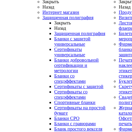
Закрыть
Закры
Назад
Назад
Интернет магазин
Проду
Защищенная полиграфия
Визит
Закрыть
Листо
Назад
флаер
Защищенная полиграфия
Билет
Бланки с защитой
мероп
универсальные
Фирм
Сертификаты
бланки
универсальные
защит
Бланки добровольной
Печат
сертификации и
наклее
метрологии
этикет
Бланки со
стике
спецэффектами
Букле
Сертификаты с защитой
Скрет
Сертификаты со
этике
спецэффектами
Сваде
Спортивные бланки
полиг
Cертификаты на простой
Журна
бумаге
катал
Бланки СРО
Офсет
Бланки с гравюрами
печать
Бланк простого векселя
Фирм