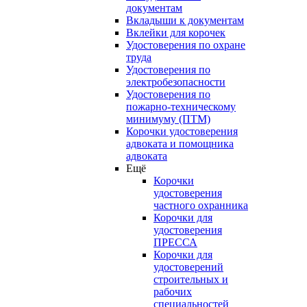
документам
Вкладыши к документам
Вклейки для корочек
Удостоверения по охране
труда
Удостоверения по
электробезопасности
Удостоверения по
пожарно-техническому
минимуму (ПТМ)
Корочки удостоверения
адвоката и помощника
адвоката
Ещё
Корочки
удостоверения
частного охранника
Корочки для
удостоверения
ПРЕССА
Корочки для
удостоверений
строительных и
рабочих
специальностей