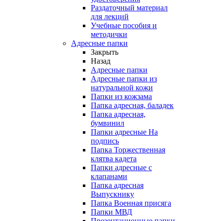
Раздаточный материал
для лекций
Учебные пособия и
методички
Адресные папки
Закрыть
Назад
Адресные папки
Адресные папки из
натуральной кожи
Папки из кожзама
Папка адресная, баладек
Папка адресная,
бумвинил
Папки адресные На
подпись
Папка Торжественная
клятва кадета
Папки адресные с
клапанами
Папка адресная
Выпускнику
Папка Военная присяга
Папки МВД
Презентационные папки