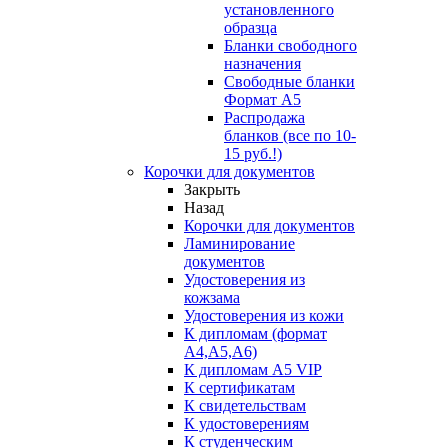
установленного
образца
Бланки свободного
назначения
Свободные бланки
Формат А5
Распродажа
бланков (все по 10-
15 руб.!)
Корочки для документов
Закрыть
Назад
Корочки для документов
Ламинирование
документов
Удостоверения из
кожзама
Удостоверения из кожи
К дипломам (формат
А4,А5,А6)
К дипломам А5 VIP
К сертификатам
К свидетельствам
К удостоверениям
К студенческим