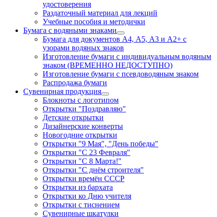
удостоверения
Раздаточный материал для лекций
Учебные пособия и методички
Бумага с водяными знаками
Бумага для документов А4, А5, А3 и А2+ с
узорами водяных знаков
Изготовление бумаги с индивидуальным водяным
знаком (ВРЕМЕННО НЕДОСТУПНО)
Изготовление бумаги с псевдоводяным знаком
Распродажа бумаги
Сувенирная продукция
Блокноты с логотипом
Открытки "Поздравляю"
Детские открытки
Дизайнерские конверты
Новогодние открытки
Открытки "9 Мая", "День победы"
Открытки "С 23 Февраля"
Открытки "С 8 Марта!"
Открытки "С днём строителя"
Открытки времён СССР
Открытки из бархата
Открытки ко Дню учителя
Открытки с тиснением
Сувенирные шкатулки