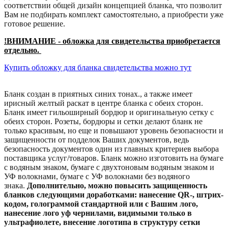
соответствии общей дизайн концепцией бланка, что позволит
Вам не подбирать комплект самостоятельно, а приобрести уже
готовое решение.
!ВНИМАНИЕ - обложка для свидетельства приобретается
отдельно.
Купить обложку для бланка свидетельства можно тут
Бланк создан в приятных синих тонах., а также имеет
ирисный желтый раскат в центре бланка с обеих сторон.
Бланк имеет гильоширный бордюр и оригинальную сетку с
обеих сторон. Розеты, бордюры и сетки делают бланк не
только красивым, но еще и повышают уровень безопасности и
защищенности от подделок Ваших документов, ведь
безопасность документов один из главных критериев выбора
поставщика услуг/товаров. Бланк можно изготовить на бумаге
с водяным знаком, бумаге с двухтоновым водяным знаком и
УФ волокнами, бумаге с УФ волокнами без водяного
знака.
Дополнительно, можно повысить защищенность
бланков следующими доработками: нанесение QR-, штрих-
кодом, голограммой стандартной или с Вашим лого,
нанесение лого уф чернилами, видимыми только в
ультрафиолете, внесение логотипа в структуру сетки