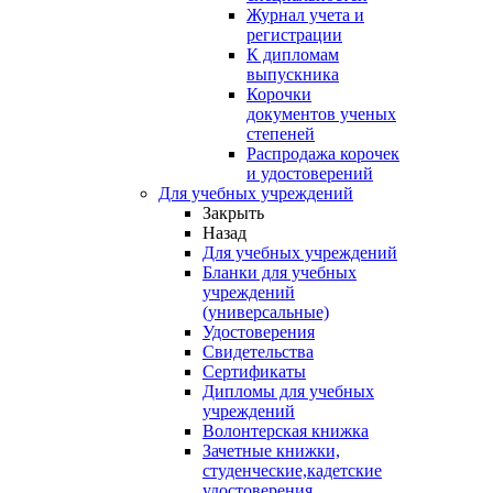
Журнал учета и
регистрации
К дипломам
выпускника
Корочки
документов ученых
степеней
Распродажа корочек
и удостоверений
Для учебных учреждений
Закрыть
Назад
Для учебных учреждений
Бланки для учебных
учреждений
(универсальные)
Удостоверения
Свидетельства
Сертификаты
Дипломы для учебных
учреждений
Волонтерская книжка
Зачетные книжки,
студенческие,кадетские
удостоверения