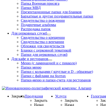
Папка Военная присяга
Папки МВД
Презентационные папки для бланков
Бархатные и другие поздравительные папки
Свидетельства о рождении
Подарочные альбомы
Распродажа папок
Для церковных служб
Свидетельства о крещении
Свидетельства о венчании
Обложки для свидетельств
Бланки с церковной тематикой
Папки для церковных служб
Для кафе и ресторанов
Меню (с ламинацией и с пикколо)
Папки меню
Папки с кольцами ( круглые и D - образные)
Папки с файлами на болтах
Папки-меню и папки-счета для ресторанов
Закрыть
Продукция
Услуги
Гологра
Закрыть
Закрыть
Зак
Назад
Назад
Наз