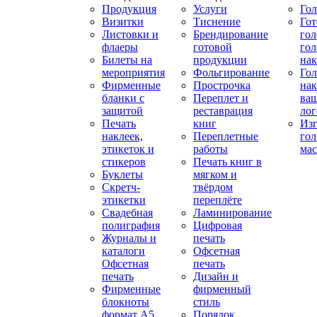
Продукция
Услуги
Го
Визитки
Тиснение
Го
Листовки и
Брендирование
го
флаеры
готовой
гол
Билеты на
продукции
на
мероприятия
Фольгирование
Гол
Фирменные
Прострочка
нак
бланки с
Переплет и
ва
защитой
реставрация
ло
Печать
книг
Изг
наклеек,
Переплетные
гол
этикеток и
работы
мас
стикеров
Печать книг в
Буклеты
мягком и
Скретч-
твёрдом
этикетки
переплёте
Свадебная
Ламинирование
полиграфия
Цифровая
Журналы и
печать
каталоги
Офсетная
Офсетная
печать
печать
Дизайн и
Фирменные
фирменный
блокноты
стиль
формат А5
Порядок