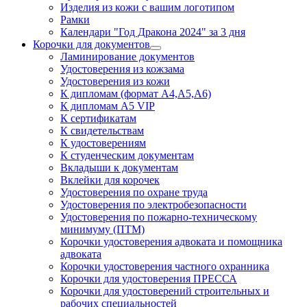
Изделия из кожи с вашим логотипом
Рамки
Календари "Год Дракона 2024" за 3 дня
Корочки для документов
Ламинирование документов
Удостоверения из кожзама
Удостоверения из кожи
К дипломам (формат А4,А5,А6)
К дипломам А5 VIP
К сертификатам
К свидетельствам
К удостоверениям
К студенческим документам
Вкладыши к документам
Вклейки для корочек
Удостоверения по охране труда
Удостоверения по электробезопасности
Удостоверения по пожарно-техническому
минимуму (ПТМ)
Корочки удостоверения адвоката и помощника
адвоката
Корочки удостоверения частного охранника
Корочки для удостоверения ПРЕССА
Корочки для удостоверений строительных и
рабочих специальностей