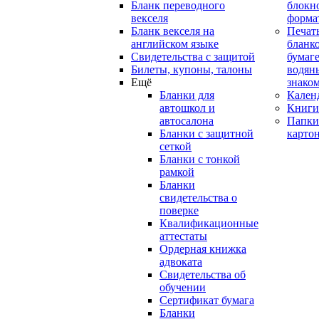
Бланк переводного
блокн
векселя
форма
Бланк векселя на
Печат
английском языке
бланко
Свидетельства с защитой
бумаге
Билеты, купоны, талоны
водян
Ещё
знако
Бланки для
Кален
автошкол и
Книги
автосалона
Папки
Бланки с защитной
карто
сеткой
Бланки с тонкой
рамкой
Бланки
свидетельства о
поверке
Квалификационные
аттестаты
Ордерная книжка
адвоката
Свидетельства об
обучении
Сертификат бумага
Бланки