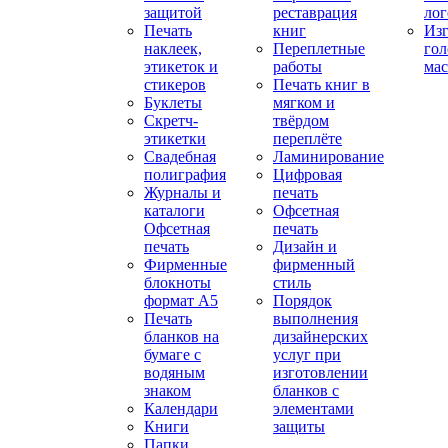
защитой
реставрация
ло
Печать
книг
Изг
наклеек,
Переплетные
гол
этикеток и
работы
мас
стикеров
Печать книг в
Буклеты
мягком и
Скретч-
твёрдом
этикетки
переплёте
Свадебная
Ламинирование
полиграфия
Цифровая
Журналы и
печать
каталоги
Офсетная
Офсетная
печать
печать
Дизайн и
Фирменные
фирменный
блокноты
стиль
формат А5
Порядок
Печать
выполнения
бланков на
дизайнерских
бумаге с
услуг при
водяным
изготовлении
знаком
бланков с
Календари
элементами
Книги
защиты
Папки