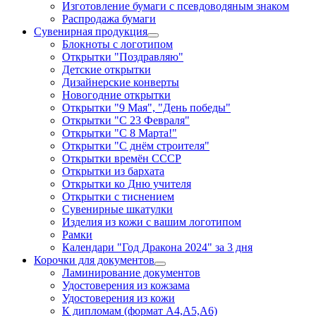
Изготовление бумаги с псевдоводяным знаком
Распродажа бумаги
Сувенирная продукция
Блокноты с логотипом
Открытки "Поздравляю"
Детские открытки
Дизайнерские конверты
Новогодние открытки
Открытки "9 Мая", "День победы"
Открытки "С 23 Февраля"
Открытки "С 8 Марта!"
Открытки "С днём строителя"
Открытки времён СССР
Открытки из бархата
Открытки ко Дню учителя
Открытки с тиснением
Сувенирные шкатулки
Изделия из кожи с вашим логотипом
Рамки
Календари "Год Дракона 2024" за 3 дня
Корочки для документов
Ламинирование документов
Удостоверения из кожзама
Удостоверения из кожи
К дипломам (формат А4,А5,А6)