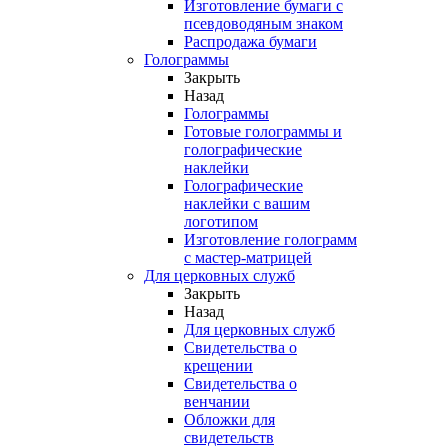
Изготовление бумаги с
псевдоводяным знаком
Распродажа бумаги
Голограммы
Закрыть
Назад
Голограммы
Готовые голограммы и
голографические
наклейки
Голографические
наклейки с вашим
логотипом
Изготовление голограмм
с мастер-матрицей
Для церковных служб
Закрыть
Назад
Для церковных служб
Свидетельства о
крещении
Свидетельства о
венчании
Обложки для
свидетельств