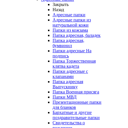
Закрыть
Назад
Адресные папки
Адресные папки из
натуральной кожи
Папки из кожзама
Папка адресная, баладек
Папка адресная,
бумвинил
Папки адресные На
подпись
Папка Торжественная
клятва кадета
Папки адресные с
клапанами
Папка адресная
Выпускнику
Папка Военная присяга
Папки МВД
Презентационные папки
для бланков
Бархатные и другие
поздравительные папки
Свидетельства о
рождении