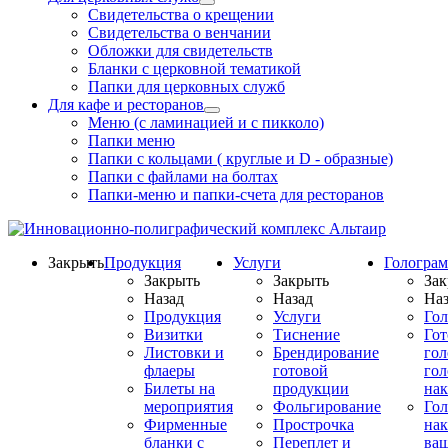
Свидетельства о крещении
Свидетельства о венчании
Обложки для свидетельств
Бланки с церковной тематикой
Папки для церковных служб
Для кафе и ресторанов
Меню (с ламинацией и с пикколо)
Папки меню
Папки с кольцами ( круглые и D - образные)
Папки с файлами на болтах
Папки-меню и папки-счета для ресторанов
Закрыть
Продукция
Услуги
Гологра
Закрыть
Закрыть
Зак
Назад
Назад
Наз
Продукция
Услуги
Го
Визитки
Тиснение
Го
Листовки и
Брендирование
го
флаеры
готовой
гол
Билеты на
продукции
на
мероприятия
Фольгирование
Гол
Фирменные
Прострочка
нак
бланки с
Переплет и
ва