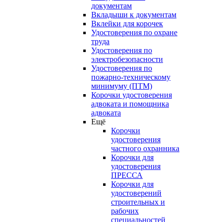
документам
Вкладыши к документам
Вклейки для корочек
Удостоверения по охране
труда
Удостоверения по
электробезопасности
Удостоверения по
пожарно-техническому
минимуму (ПТМ)
Корочки удостоверения
адвоката и помощника
адвоката
Ещё
Корочки
удостоверения
частного охранника
Корочки для
удостоверения
ПРЕССА
Корочки для
удостоверений
строительных и
рабочих
специальностей