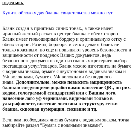
отдельно.
Купить обложку для бланка свидетельства можно тут
Бланк создан в приятных синих тонах., а также имеет
ирисный желтый раскат в центре бланка с обеих сторон.
Бланк имеет гильоширный бордюр и оригинальную сетку с
обеих сторон. Розеты, бордюры и сетки делают бланк не
только красивым, но еще и повышают уровень безопасности и
защищенности от подделок Ваших документов, ведь
безопасность документов один из главных критериев выбора
поставщика услуг/товаров. Бланк можно изготовить на бумаге
с водяным знаком, бумаге с двухтоновым водяным знаком и
УФ волокнами, бумаге с УФ волокнами без водяного
знака.
Дополнительно, можно повысить защищенность
бланков следующими доработками: нанесение QR-, штрих-
кодом, голограммой стандартной или с Вашим лого,
нанесение лого уф чернилами, видимыми только в
ультрафиолете, внесение логотипа в структуру сетки
бланка, сквозная нумерация, тиснение и тд.
Если вам необходимая чистая бумага с водяным знаком, тогда
выбирайте раздел "Бумага с водяными знаками".