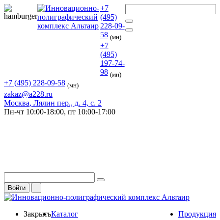
+7
(495)
228-09-
58
(мн)
+7
(495)
197-74-
98
(мн)
+7 (495) 228-09-58
(мн)
zakaz@a228.ru
Москва
, Лялин пер., д. 4, с. 2
Пн-чт
10:00-18:00,
пт
10:00-17:00
Войти
Закрыть
Каталог
Продукция