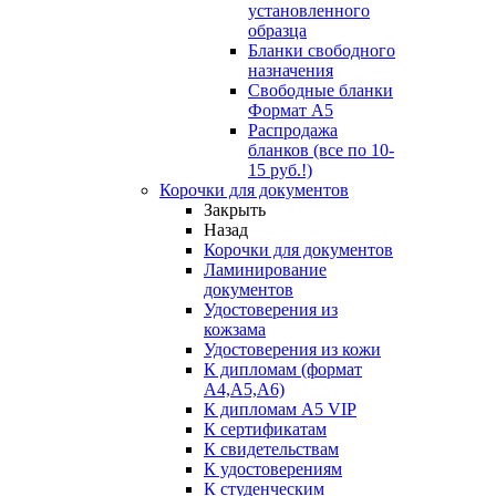
установленного
образца
Бланки свободного
назначения
Свободные бланки
Формат А5
Распродажа
бланков (все по 10-
15 руб.!)
Корочки для документов
Закрыть
Назад
Корочки для документов
Ламинирование
документов
Удостоверения из
кожзама
Удостоверения из кожи
К дипломам (формат
А4,А5,А6)
К дипломам А5 VIP
К сертификатам
К свидетельствам
К удостоверениям
К студенческим