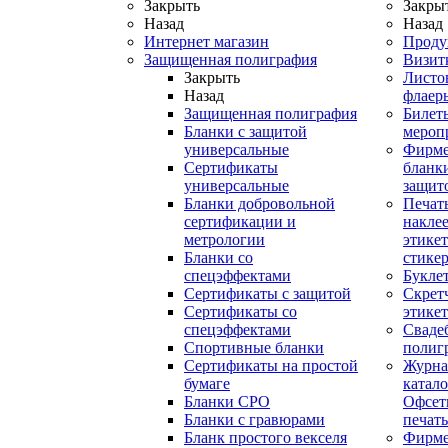
Закрыть
Закры
Назад
Назад
Интернет магазин
Проду
Защищенная полиграфия
Визит
Закрыть
Листо
Назад
флаер
Защищенная полиграфия
Билет
Бланки с защитой
мероп
универсальные
Фирм
Сертификаты
бланки
универсальные
защит
Бланки добровольной
Печат
сертификации и
наклее
метрологии
этикет
Бланки со
стике
спецэффектами
Букле
Сертификаты с защитой
Скрет
Сертификаты со
этике
спецэффектами
Сваде
Спортивные бланки
полиг
Cертификаты на простой
Журна
бумаге
катал
Бланки СРО
Офсет
Бланки с гравюрами
печать
Бланк простого векселя
Фирм