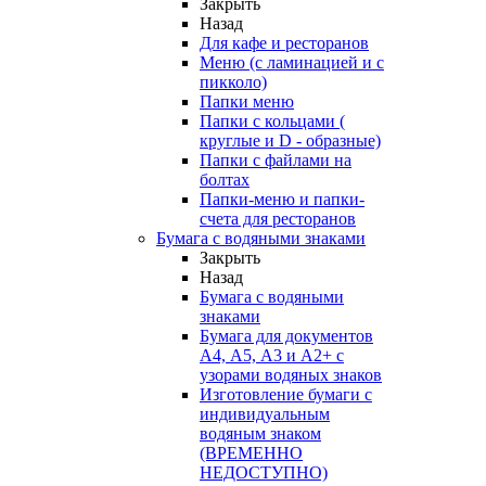
Закрыть
Назад
Для кафе и ресторанов
Меню (с ламинацией и с
пикколо)
Папки меню
Папки с кольцами (
круглые и D - образные)
Папки с файлами на
болтах
Папки-меню и папки-
счета для ресторанов
Бумага с водяными знаками
Закрыть
Назад
Бумага с водяными
знаками
Бумага для документов
А4, А5, А3 и А2+ с
узорами водяных знаков
Изготовление бумаги с
индивидуальным
водяным знаком
(ВРЕМЕННО
НЕДОСТУПНО)