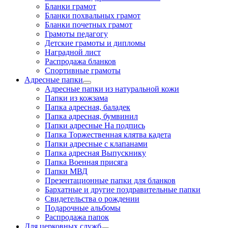
Бланки грамот
Бланки похвальных грамот
Бланки почетных грамот
Грамоты педагогу
Детские грамоты и дипломы
Наградной лист
Распродажа бланков
Спортивные грамоты
Адресные папки
Адресные папки из натуральной кожи
Папки из кожзама
Папка адресная, баладек
Папка адресная, бумвинил
Папки адресные На подпись
Папка Торжественная клятва кадета
Папки адресные с клапанами
Папка адресная Выпускнику
Папка Военная присяга
Папки МВД
Презентационные папки для бланков
Бархатные и другие поздравительные папки
Свидетельства о рождении
Подарочные альбомы
Распродажа папок
Для церковных служб