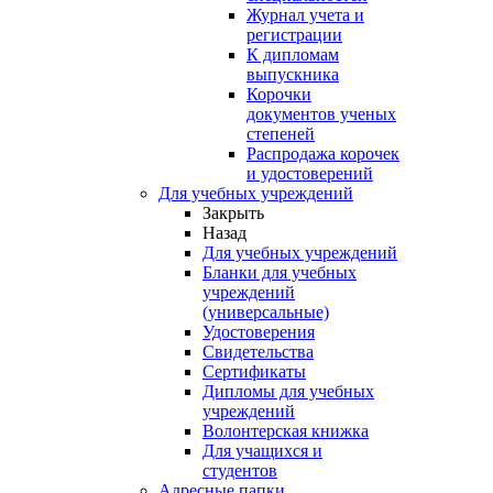
Журнал учета и
регистрации
К дипломам
выпускника
Корочки
документов ученых
степеней
Распродажа корочек
и удостоверений
Для учебных учреждений
Закрыть
Назад
Для учебных учреждений
Бланки для учебных
учреждений
(универсальные)
Удостоверения
Свидетельства
Сертификаты
Дипломы для учебных
учреждений
Волонтерская книжка
Для учащихся и
студентов
Адресные папки