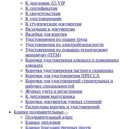
К дипломам А5 VIP
К сертификатам
К свидетельствам
К удостоверениям
К студенческим документам
Вкладыши к документам
Вклейки для корочек
Удостоверения по охране труда
Удостоверения по электробезопасности
Удостоверения по пожарно-техническому
минимуму (ПТМ)
Корочки удостоверения адвоката и помощника
адвоката
Корочки удостоверения частного охранника
Корочки для удостоверения ПРЕССА
Корочки для удостоверений строительных и
рабочих специальностей
Журнал учета и регистрации
К дипломам выпускника
Корочки документов ученых степеней
Распродажа корочек и удостоверений
Бланки поздравительные
Поздравительный адрес
Бланки дипломов
Бланки благодарственных писем