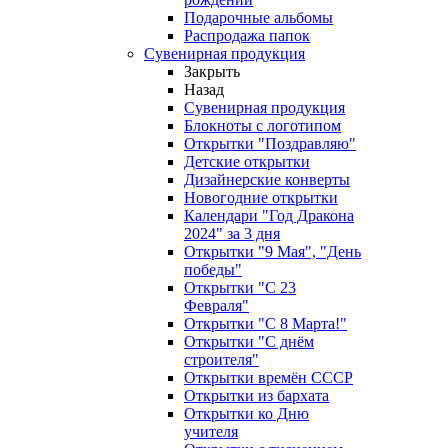
Подарочные альбомы
Распродажа папок
Сувенирная продукция
Закрыть
Назад
Сувенирная продукция
Блокноты с логотипом
Открытки "Поздравляю"
Детские открытки
Дизайнерские конверты
Новогодние открытки
Календари "Год Дракона
2024" за 3 дня
Открытки "9 Мая", "День
победы"
Открытки "С 23
Февраля"
Открытки "С 8 Марта!"
Открытки "С днём
строителя"
Открытки времён СССР
Открытки из бархата
Открытки ко Дню
учителя