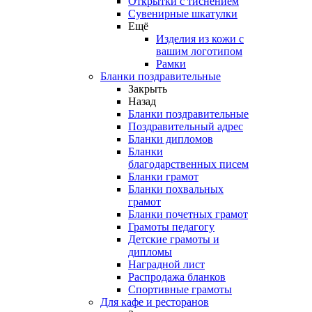
Открытки с тиснением
Сувенирные шкатулки
Ещё
Изделия из кожи с
вашим логотипом
Рамки
Бланки поздравительные
Закрыть
Назад
Бланки поздравительные
Поздравительный адрес
Бланки дипломов
Бланки
благодарственных писем
Бланки грамот
Бланки похвальных
грамот
Бланки почетных грамот
Грамоты педагогу
Детские грамоты и
дипломы
Наградной лист
Распродажа бланков
Спортивные грамоты
Для кафе и ресторанов