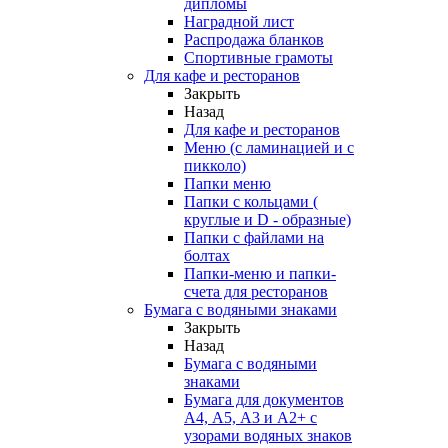
дипломы
Наградной лист
Распродажа бланков
Спортивные грамоты
Для кафе и ресторанов
Закрыть
Назад
Для кафе и ресторанов
Меню (с ламинацией и с
пикколо)
Папки меню
Папки с кольцами (
круглые и D - образные)
Папки с файлами на
болтах
Папки-меню и папки-
счета для ресторанов
Бумага с водяными знаками
Закрыть
Назад
Бумага с водяными
знаками
Бумага для документов
А4, А5, А3 и А2+ с
узорами водяных знаков