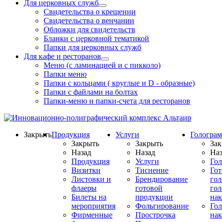
Для церковных служб
Свидетельства о крещении
Свидетельства о венчании
Обложки для свидетельств
Бланки с церковной тематикой
Папки для церковных служб
Для кафе и ресторанов
Меню (с ламинацией и с пикколо)
Папки меню
Папки с кольцами ( круглые и D - образные)
Папки с файлами на болтах
Папки-меню и папки-счета для ресторанов
Закрыть
Продукция
Услуги
Гологра
Закрыть
Закрыть
Зак
Назад
Назад
Наз
Продукция
Услуги
Го
Визитки
Тиснение
Го
Листовки и
Брендирование
го
флаеры
готовой
гол
Билеты на
продукции
на
мероприятия
Фольгирование
Гол
Фирменные
Прострочка
нак