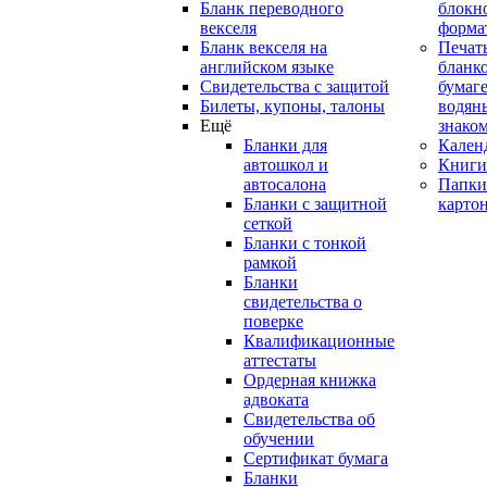
Бланк переводного
блокн
векселя
форма
Бланк векселя на
Печат
английском языке
бланко
Свидетельства с защитой
бумаге
Билеты, купоны, талоны
водян
Ещё
знако
Бланки для
Кален
автошкол и
Книги
автосалона
Папки
Бланки с защитной
карто
сеткой
Бланки с тонкой
рамкой
Бланки
свидетельства о
поверке
Квалификационные
аттестаты
Ордерная книжка
адвоката
Свидетельства об
обучении
Сертификат бумага
Бланки