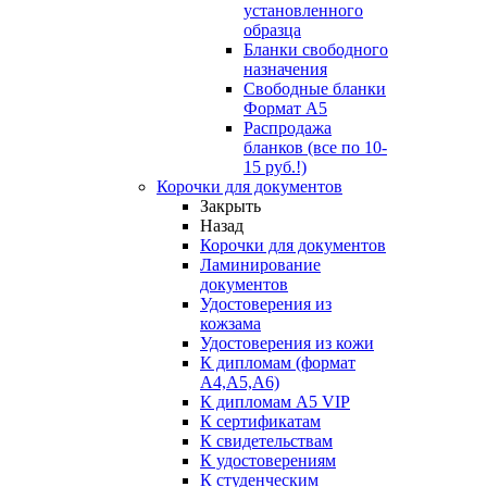
установленного
образца
Бланки свободного
назначения
Свободные бланки
Формат А5
Распродажа
бланков (все по 10-
15 руб.!)
Корочки для документов
Закрыть
Назад
Корочки для документов
Ламинирование
документов
Удостоверения из
кожзама
Удостоверения из кожи
К дипломам (формат
А4,А5,А6)
К дипломам А5 VIP
К сертификатам
К свидетельствам
К удостоверениям
К студенческим