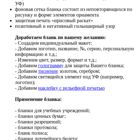
УФ)
фоновая сетка бланка состоит из неповторяющихся по
рисунку и форме элементов орнамента
защитная печать «ирисовый раскат»
позитивный и негативный гильоширный узор
Доработаем бланк по вашему желанию:
- Создадим индивидуальный макет;
- Добавим логотип, название, №, серию, персональную
информацию и т.д.;
- Изменим цвет, размер, формат и т.д.;
- Добавим
голограмму
для защиты Вашего бланка;
- Добавим
тиснение
золотом, серебром;
- Добавим светящийся элемент под УФ (например,
логотип);
- Добавим
наклейку с рельефной печатью
Применение бланка:
- бланки для учебных учреждений;
- бланки ценных бумаг;
- бланки разрешений;
- бланки протокола;
- бланк полиса;
- бланки лотерейного билета;