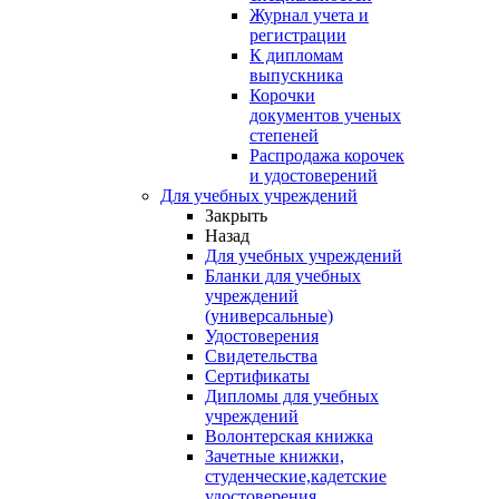
Журнал учета и
регистрации
К дипломам
выпускника
Корочки
документов ученых
степеней
Распродажа корочек
и удостоверений
Для учебных учреждений
Закрыть
Назад
Для учебных учреждений
Бланки для учебных
учреждений
(универсальные)
Удостоверения
Свидетельства
Сертификаты
Дипломы для учебных
учреждений
Волонтерская книжка
Зачетные книжки,
студенческие,кадетские
удостоверения