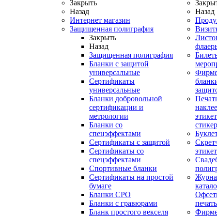
Закрыть
Закры
Назад
Назад
Интернет магазин
Проду
Защищенная полиграфия
Визит
Закрыть
Листо
Назад
флаер
Защищенная полиграфия
Билет
Бланки с защитой
мероп
универсальные
Фирм
Сертификаты
бланки
универсальные
защит
Бланки добровольной
Печат
сертификации и
наклее
метрологии
этикет
Бланки со
стике
спецэффектами
Букле
Сертификаты с защитой
Скрет
Сертификаты со
этике
спецэффектами
Сваде
Спортивные бланки
полиг
Cертификаты на простой
Журна
бумаге
катал
Бланки СРО
Офсет
Бланки с гравюрами
печать
Бланк простого векселя
Фирм