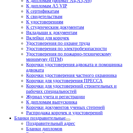
К дипломам (формат А4,А5,А6)
К дипломам А5 VIP
К сертификатам
К свидетельствам
К удостоверениям
К студенческим документам
Вкладыши к документам
Вклейки для корочек
Удостоверения по охране труда
Удостоверения по электробезопасности
Удостоверения по пожарно-техническому
минимуму (ПТМ)
Корочки удостоверения адвоката и помощника
адвоката
Корочки удостоверения частного охранника
Корочки для удостоверения ПРЕССА
Корочки для удостоверений строительных и
рабочих специальностей
Журнал учета и регистрации
К дипломам выпускника
Корочки документов ученых степеней
Распродажа корочек и удостоверений
Бланки поздравительные
Поздравительный адрес
Бланки дипломов