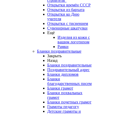
строителя"
Открытки времён СССР
Открытки из бархата
Открытки ко Дню
учителя
Открытки с тиснением
Сувенирные шкатулки
Ещё
Изделия из кожи с
вашим логотипом
Рамки
Бланки поздравительные
Закрыть
Назад
Бланки поздравительные
Поздравительный адрес
Бланки дипломов
Бланки
благодарственных писем
Бланки грамот
Бланки похвальных
грамот
Бланки почетных грамот
Грамоты педагогу
Детские грамоты и