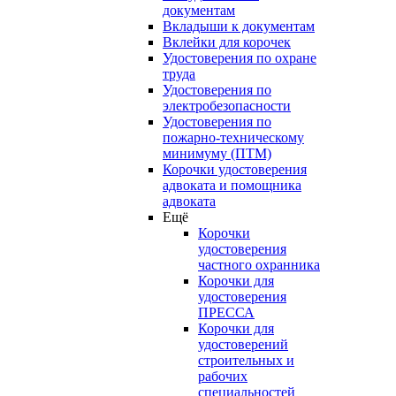
документам
Вкладыши к документам
Вклейки для корочек
Удостоверения по охране
труда
Удостоверения по
электробезопасности
Удостоверения по
пожарно-техническому
минимуму (ПТМ)
Корочки удостоверения
адвоката и помощника
адвоката
Ещё
Корочки
удостоверения
частного охранника
Корочки для
удостоверения
ПРЕССА
Корочки для
удостоверений
строительных и
рабочих
специальностей