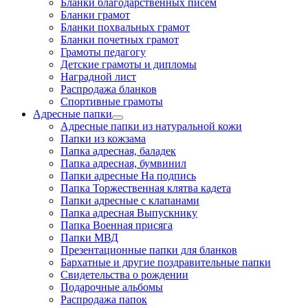
Бланки благодарственных писем
Бланки грамот
Бланки похвальных грамот
Бланки почетных грамот
Грамоты педагогу
Детские грамоты и дипломы
Наградной лист
Распродажа бланков
Спортивные грамоты
Адресные папки
Адресные папки из натуральной кожи
Папки из кожзама
Папка адресная, баладек
Папка адресная, бумвинил
Папки адресные На подпись
Папка Торжественная клятва кадета
Папки адресные с клапанами
Папка адресная Выпускнику
Папка Военная присяга
Папки МВД
Презентационные папки для бланков
Бархатные и другие поздравительные папки
Свидетельства о рождении
Подарочные альбомы
Распродажа папок