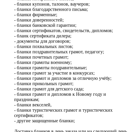
- бланки купонов, талонов, ваучеров;
- бланки благодарственного письма;
- бланки фирменные;
- бланки доверенностей;
- бланки банковской гарантии;
- бланки сертификатов, свидетельств, дипломов;
- бланк сертификата дилера;
- документы для договоров;
- бланки похвальных листов;
- бланки поздравительных грамот, педагогу;
- бланки почетных грамот;
- бланки грамоты военному;
- бланки грамоты поздравительные;
- бланки грамот за участие в конкурсах;
- бланки грамот и дипломов за отличную учёбу;
- бланки прикольных грамот;
- бланки грамот для детского сада;
- бланки грамот и дипломов к Новому году и
праздникам;
- бланки векселей,
- бланки туристических грамот и туристических
сертификатов;
- другие защищенные бланки;
Доставка бланков в день заказа или на следующий день