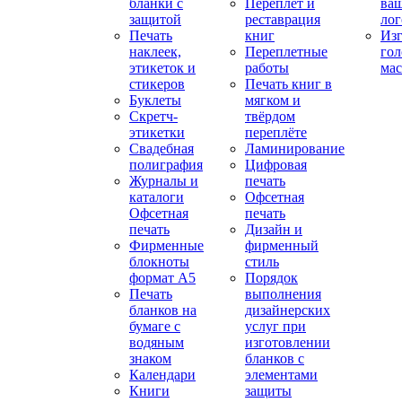
бланки с
Переплет и
ва
защитой
реставрация
ло
Печать
книг
Изг
наклеек,
Переплетные
гол
этикеток и
работы
мас
стикеров
Печать книг в
Буклеты
мягком и
Скретч-
твёрдом
этикетки
переплёте
Свадебная
Ламинирование
полиграфия
Цифровая
Журналы и
печать
каталоги
Офсетная
Офсетная
печать
печать
Дизайн и
Фирменные
фирменный
блокноты
стиль
формат А5
Порядок
Печать
выполнения
бланков на
дизайнерских
бумаге с
услуг при
водяным
изготовлении
знаком
бланков с
Календари
элементами
Книги
защиты