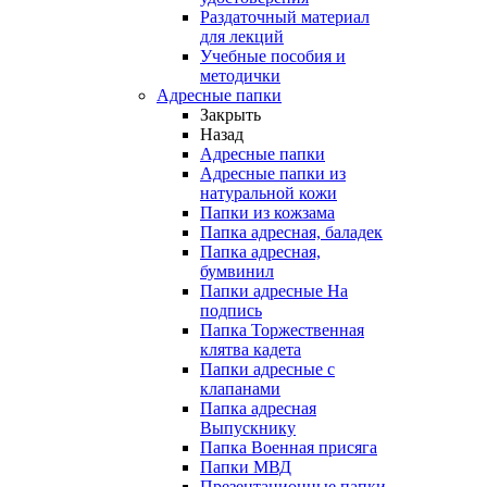
Раздаточный материал
для лекций
Учебные пособия и
методички
Адресные папки
Закрыть
Назад
Адресные папки
Адресные папки из
натуральной кожи
Папки из кожзама
Папка адресная, баладек
Папка адресная,
бумвинил
Папки адресные На
подпись
Папка Торжественная
клятва кадета
Папки адресные с
клапанами
Папка адресная
Выпускнику
Папка Военная присяга
Папки МВД
Презентационные папки