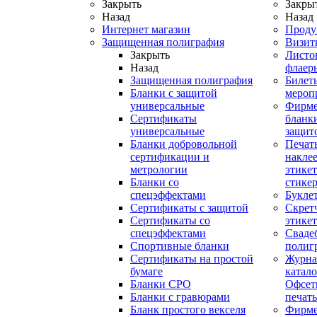
Закрыть
Закры
Назад
Назад
Интернет магазин
Проду
Защищенная полиграфия
Визит
Закрыть
Листо
Назад
флаер
Защищенная полиграфия
Билет
Бланки с защитой
мероп
универсальные
Фирм
Сертификаты
бланки
универсальные
защит
Бланки добровольной
Печат
сертификации и
наклее
метрологии
этикет
Бланки со
стике
спецэффектами
Букле
Сертификаты с защитой
Скрет
Сертификаты со
этике
спецэффектами
Сваде
Спортивные бланки
полиг
Cертификаты на простой
Журна
бумаге
катал
Бланки СРО
Офсет
Бланки с гравюрами
печать
Бланк простого векселя
Фирм