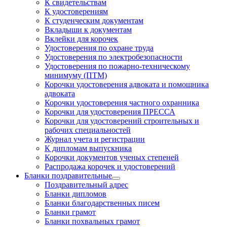
К свидетельствам
К удостоверениям
К студенческим документам
Вкладыши к документам
Вклейки для корочек
Удостоверения по охране труда
Удостоверения по электробезопасности
Удостоверения по пожарно-техническому
минимуму (ПТМ)
Корочки удостоверения адвоката и помощника
адвоката
Корочки удостоверения частного охранника
Корочки для удостоверения ПРЕССА
Корочки для удостоверений строительных и
рабочих специальностей
Журнал учета и регистрации
К дипломам выпускника
Корочки документов ученых степеней
Распродажа корочек и удостоверений
Бланки поздравительные
Поздравительный адрес
Бланки дипломов
Бланки благодарственных писем
Бланки грамот
Бланки похвальных грамот