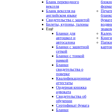
Бланк переводного
блокн
векселя
форма
Бланк векселя на
Печат
английском языке
бланко
Свидетельства с защитой
бумаге
Билеты, купоны, талоны
водян
Ещё
знако
Бланки для
Кален
автошкол и
Книги
автосалона
Папки
Бланки с защитной
карто
сеткой
Бланки с тонкой
рамкой
Бланки
свидетельства о
поверке
Квалификационные
аттестаты
Ордерная книжка
адвоката
Свидетельства об
обучении
Сертификат бумага
Бланки