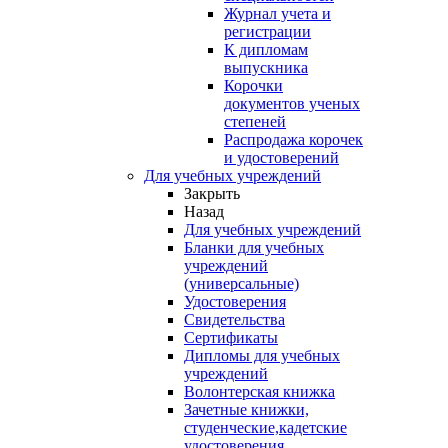
Журнал учета и
регистрации
К дипломам
выпускника
Корочки
документов ученых
степеней
Распродажа корочек
и удостоверений
Для учебных учреждений
Закрыть
Назад
Для учебных учреждений
Бланки для учебных
учреждений
(универсальные)
Удостоверения
Свидетельства
Сертификаты
Дипломы для учебных
учреждений
Волонтерская книжка
Зачетные книжки,
студенческие,кадетские
удостоверения