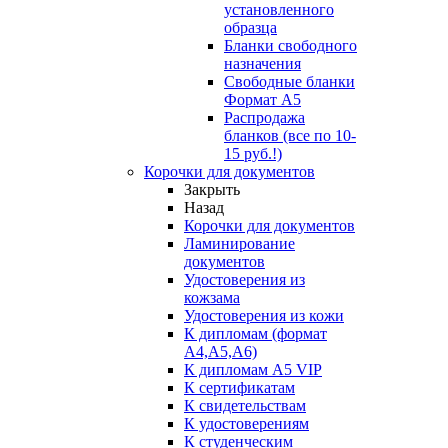
установленного
образца
Бланки свободного
назначения
Свободные бланки
Формат А5
Распродажа
бланков (все по 10-
15 руб.!)
Корочки для документов
Закрыть
Назад
Корочки для документов
Ламинирование
документов
Удостоверения из
кожзама
Удостоверения из кожи
К дипломам (формат
А4,А5,А6)
К дипломам А5 VIP
К сертификатам
К свидетельствам
К удостоверениям
К студенческим