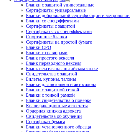
Бланки с защитой универсальные
Сертификаты универсальные
Бланки добровольной сертификации и метрологии
Бланки со спецэффектами
Сертификаты с защитой
Сертификаты со спецэффектами
Спортивные бланки
Cертификаты на простой бумаге
Бланки СРО
Бланки с гравюрами
Бланк простого векселя
Бланк переводного векселя
Бланк векселя на английском языке
Свидетельства с защитой
Билеты, купоны, талоны
Бланки для автошкол и автосалона
Бланки с защитной сеткой
Бланки с тонкой рамкой
Бланки свидетельства о поверке
Квалификационные аттестаты
Ордерная книжка адвоката
Свидетельства об обучении
Сертификат бумага
Бланки установленного образца