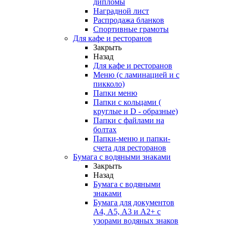
дипломы
Наградной лист
Распродажа бланков
Спортивные грамоты
Для кафе и ресторанов
Закрыть
Назад
Для кафе и ресторанов
Меню (с ламинацией и с
пикколо)
Папки меню
Папки с кольцами (
круглые и D - образные)
Папки с файлами на
болтах
Папки-меню и папки-
счета для ресторанов
Бумага с водяными знаками
Закрыть
Назад
Бумага с водяными
знаками
Бумага для документов
А4, А5, А3 и А2+ с
узорами водяных знаков