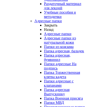
Раздаточный материал
для лекций
Учебные пособия и
методички
Адресные папки
Закрыть
Назад
Адресные папки
Адресные папки из
натуральной кожи
Папки из кожзама
Папка адресная, баладек
Папка адресная,
бумвинил
Папки адресные На
подпись
Папка Торжественная
клятва кадета
Папки адресные с
клапанами
Папка адресная
Выпускнику
Папка Военная присяга
Папки МВД
Презентационные папки