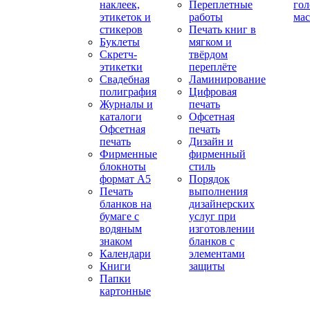
наклеек,
Переплетные
гол
этикеток и
работы
мас
стикеров
Печать книг в
Буклеты
мягком и
Скретч-
твёрдом
этикетки
переплёте
Свадебная
Ламинирование
полиграфия
Цифровая
Журналы и
печать
каталоги
Офсетная
Офсетная
печать
печать
Дизайн и
Фирменные
фирменный
блокноты
стиль
формат А5
Порядок
Печать
выполнения
бланков на
дизайнерских
бумаге с
услуг при
водяным
изготовлении
знаком
бланков с
Календари
элементами
Книги
защиты
Папки
картонные