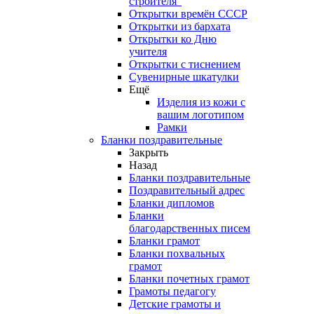
строителя"
Открытки времён СССР
Открытки из бархата
Открытки ко Дню
учителя
Открытки с тиснением
Сувенирные шкатулки
Ещё
Изделия из кожи с
вашим логотипом
Рамки
Бланки поздравительные
Закрыть
Назад
Бланки поздравительные
Поздравительный адрес
Бланки дипломов
Бланки
благодарственных писем
Бланки грамот
Бланки похвальных
грамот
Бланки почетных грамот
Грамоты педагогу
Детские грамоты и