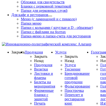
Обложки для свидетельств
Бланки с церковной тематикой
Папки для церковных служб
Для кафе и ресторанов
Меню (с ламинацией и с пикколо)
Папки меню
Папки с кольцами ( круглые и D - образные)
Папки с файлами на болтах
Папки-меню и папки-счета для ресторанов
Закрыть
Продукция
Услуги
Гологра
Закрыть
Закрыть
Зак
Назад
Назад
Наз
Продукция
Услуги
Го
Визитки
Тиснение
Го
Листовки и
Брендирование
го
флаеры
готовой
гол
Билеты на
продукции
на
мероприятия
Фольгирование
Гол
Фирменные
Прострочка
нак
бланки с
Переплет и
ва
защитой
реставрация
ло
Печать
книг
Изг