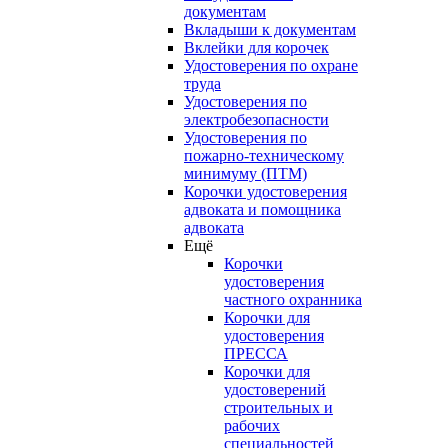
документам
Вкладыши к документам
Вклейки для корочек
Удостоверения по охране
труда
Удостоверения по
электробезопасности
Удостоверения по
пожарно-техническому
минимуму (ПТМ)
Корочки удостоверения
адвоката и помощника
адвоката
Ещё
Корочки
удостоверения
частного охранника
Корочки для
удостоверения
ПРЕССА
Корочки для
удостоверений
строительных и
рабочих
специальностей