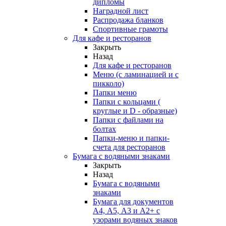
дипломы
Наградной лист
Распродажа бланков
Спортивные грамоты
Для кафе и ресторанов
Закрыть
Назад
Для кафе и ресторанов
Меню (с ламинацией и с
пикколо)
Папки меню
Папки с кольцами (
круглые и D - образные)
Папки с файлами на
болтах
Папки-меню и папки-
счета для ресторанов
Бумага с водяными знаками
Закрыть
Назад
Бумага с водяными
знаками
Бумага для документов
А4, А5, А3 и А2+ с
узорами водяных знаков