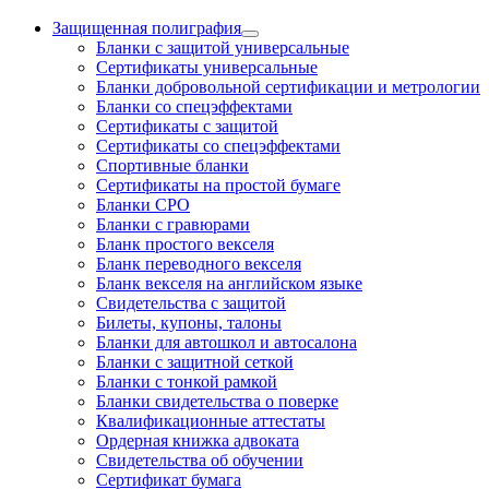
Защищенная полиграфия
Бланки с защитой универсальные
Сертификаты универсальные
Бланки добровольной сертификации и метрологии
Бланки со спецэффектами
Сертификаты с защитой
Сертификаты со спецэффектами
Спортивные бланки
Cертификаты на простой бумаге
Бланки СРО
Бланки с гравюрами
Бланк простого векселя
Бланк переводного векселя
Бланк векселя на английском языке
Свидетельства с защитой
Билеты, купоны, талоны
Бланки для автошкол и автосалона
Бланки с защитной сеткой
Бланки с тонкой рамкой
Бланки свидетельства о поверке
Квалификационные аттестаты
Ордерная книжка адвоката
Свидетельства об обучении
Сертификат бумага