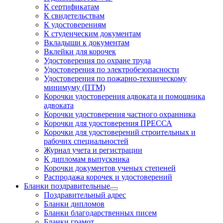
К сертификатам
К свидетельствам
К удостоверениям
К студенческим документам
Вкладыши к документам
Вклейки для корочек
Удостоверения по охране труда
Удостоверения по электробезопасности
Удостоверения по пожарно-техническому
минимуму (ПТМ)
Корочки удостоверения адвоката и помощника
адвоката
Корочки удостоверения частного охранника
Корочки для удостоверения ПРЕССА
Корочки для удостоверений строительных и
рабочих специальностей
Журнал учета и регистрации
К дипломам выпускника
Корочки документов ученых степеней
Распродажа корочек и удостоверений
Бланки поздравительные
Поздравительный адрес
Бланки дипломов
Бланки благодарственных писем
Бланки грамот