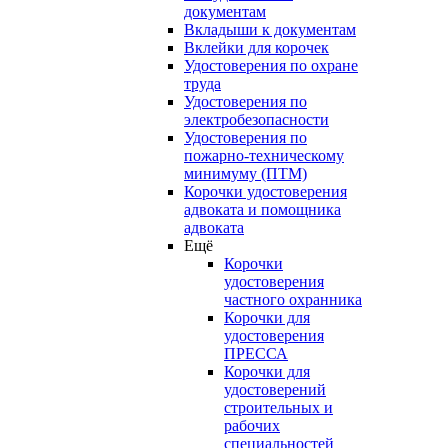
документам
Вкладыши к документам
Вклейки для корочек
Удостоверения по охране
труда
Удостоверения по
электробезопасности
Удостоверения по
пожарно-техническому
минимуму (ПТМ)
Корочки удостоверения
адвоката и помощника
адвоката
Ещё
Корочки
удостоверения
частного охранника
Корочки для
удостоверения
ПРЕССА
Корочки для
удостоверений
строительных и
рабочих
специальностей