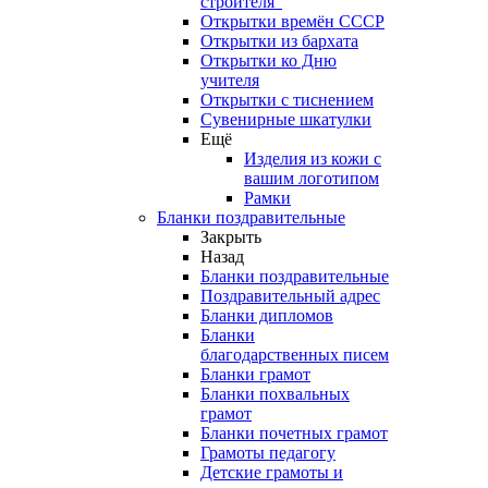
строителя"
Открытки времён СССР
Открытки из бархата
Открытки ко Дню
учителя
Открытки с тиснением
Сувенирные шкатулки
Ещё
Изделия из кожи с
вашим логотипом
Рамки
Бланки поздравительные
Закрыть
Назад
Бланки поздравительные
Поздравительный адрес
Бланки дипломов
Бланки
благодарственных писем
Бланки грамот
Бланки похвальных
грамот
Бланки почетных грамот
Грамоты педагогу
Детские грамоты и