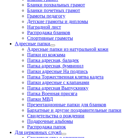
Бланки похвальных грамот
Бланки почетных грамот
Грамоты педагогу
Детские грамоты и дипломы
Наградной лист
Распродажа бланков
Спортивные грамоты
Адресные папки
Адресные папки из натуральной кожи
Папки из кожзама
Папка адресная, баладек
Папка адресная, бумвинил
Папки адресные На подпись
Папка Торжественная клятва кадета
Папки адресные с клапанами
Папка адресная Выпускнику
Папка Военная присяга
Папки МВД
Презентационные папки для бланков
Бархатные и другие поздравительные папки
Свидетельства о рождении
Подарочные альбомы
Распродажа папок
Для церковных служб
Свидетельства о крещении