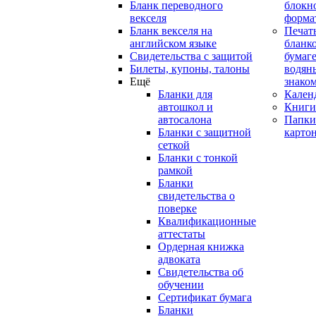
Бланк переводного
блокн
векселя
форма
Бланк векселя на
Печат
английском языке
бланко
Свидетельства с защитой
бумаге
Билеты, купоны, талоны
водян
Ещё
знако
Бланки для
Кален
автошкол и
Книги
автосалона
Папки
Бланки с защитной
карто
сеткой
Бланки с тонкой
рамкой
Бланки
свидетельства о
поверке
Квалификационные
аттестаты
Ордерная книжка
адвоката
Свидетельства об
обучении
Сертификат бумага
Бланки