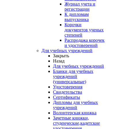
Журнал учета и
регистрации
К дипломам
выпускника
Корочки
документов ученых
степеней
Распродажа корочек
и удостоверений
Для учебных учреждений
Закрыть
Назад
Для учебных учреждений
Бланки для учебных
учреждений
(универсальные)
Удостоверения
Свидетельства
Сертификаты
Дипломы для учебных
учреждений
Волонтерская книжка
Зачетные книжки,
студенческие,кадетские
удостоверения