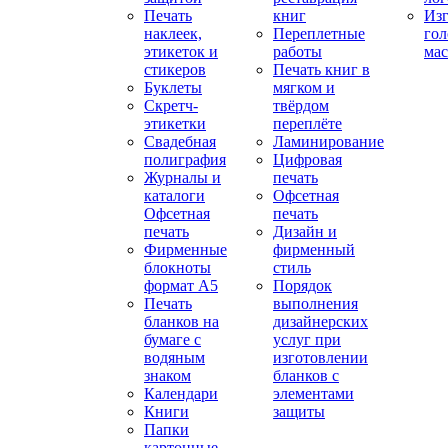
Печать
книг
Изг
наклеек,
Переплетные
гол
этикеток и
работы
мас
стикеров
Печать книг в
Буклеты
мягком и
Скретч-
твёрдом
этикетки
переплёте
Свадебная
Ламинирование
полиграфия
Цифровая
Журналы и
печать
каталоги
Офсетная
Офсетная
печать
печать
Дизайн и
Фирменные
фирменный
блокноты
стиль
формат А5
Порядок
Печать
выполнения
бланков на
дизайнерских
бумаге с
услуг при
водяным
изготовлении
знаком
бланков с
Календари
элементами
Книги
защиты
Папки
картонные