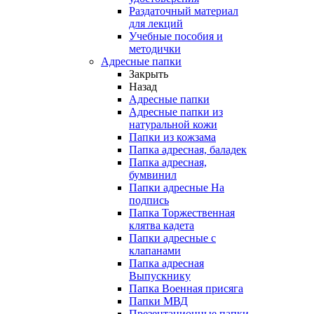
Раздаточный материал
для лекций
Учебные пособия и
методички
Адресные папки
Закрыть
Назад
Адресные папки
Адресные папки из
натуральной кожи
Папки из кожзама
Папка адресная, баладек
Папка адресная,
бумвинил
Папки адресные На
подпись
Папка Торжественная
клятва кадета
Папки адресные с
клапанами
Папка адресная
Выпускнику
Папка Военная присяга
Папки МВД
Презентационные папки