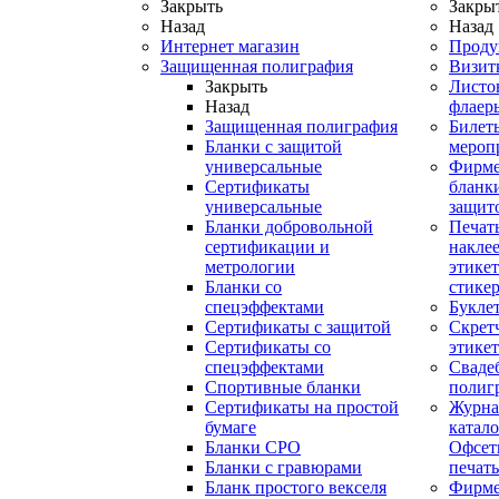
Закрыть
Закры
Назад
Назад
Интернет магазин
Проду
Защищенная полиграфия
Визит
Закрыть
Листо
Назад
флаер
Защищенная полиграфия
Билет
Бланки с защитой
мероп
универсальные
Фирм
Сертификаты
бланки
универсальные
защит
Бланки добровольной
Печат
сертификации и
наклее
метрологии
этикет
Бланки со
стике
спецэффектами
Букле
Сертификаты с защитой
Скрет
Сертификаты со
этике
спецэффектами
Сваде
Спортивные бланки
полиг
Cертификаты на простой
Журна
бумаге
катал
Бланки СРО
Офсет
Бланки с гравюрами
печать
Бланк простого векселя
Фирм