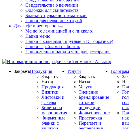
Свидетельства о венчании
Обложки для свидетельств
Бланки с церковной тематикой
Папки для церковных служб
Для кафе и ресторанов
Меню (с ламинацией и с пикколо)
Папки меню
Папки с кольцами ( круглые и D - образные)
Папки с файлами на болтах
Папки-меню и папки-счета для ресторанов
Закрыть
Продукция
Услуги
Гологра
Закрыть
Закрыть
Зак
Назад
Назад
Наз
Продукция
Услуги
Го
Визитки
Тиснение
Го
Листовки и
Брендирование
го
флаеры
готовой
гол
Билеты на
продукции
на
мероприятия
Фольгирование
Гол
Фирменные
Прострочка
нак
бланки с
Переплет и
ва
защитой
реставрация
ло