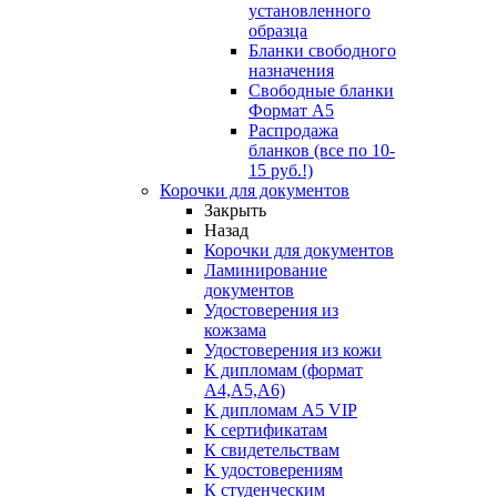
установленного
образца
Бланки свободного
назначения
Свободные бланки
Формат А5
Распродажа
бланков (все по 10-
15 руб.!)
Корочки для документов
Закрыть
Назад
Корочки для документов
Ламинирование
документов
Удостоверения из
кожзама
Удостоверения из кожи
К дипломам (формат
А4,А5,А6)
К дипломам А5 VIP
К сертификатам
К свидетельствам
К удостоверениям
К студенческим