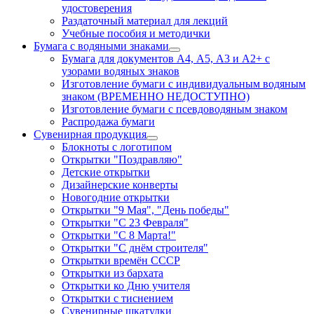
удостоверения
Раздаточный материал для лекций
Учебные пособия и методички
Бумага с водяными знаками
Бумага для документов А4, А5, А3 и А2+ с
узорами водяных знаков
Изготовление бумаги с индивидуальным водяным
знаком (ВРЕМЕННО НЕДОСТУПНО)
Изготовление бумаги с псевдоводяным знаком
Распродажа бумаги
Сувенирная продукция
Блокноты с логотипом
Открытки "Поздравляю"
Детские открытки
Дизайнерские конверты
Новогодние открытки
Открытки "9 Мая", "День победы"
Открытки "С 23 Февраля"
Открытки "С 8 Марта!"
Открытки "С днём строителя"
Открытки времён СССР
Открытки из бархата
Открытки ко Дню учителя
Открытки с тиснением
Сувенирные шкатулки