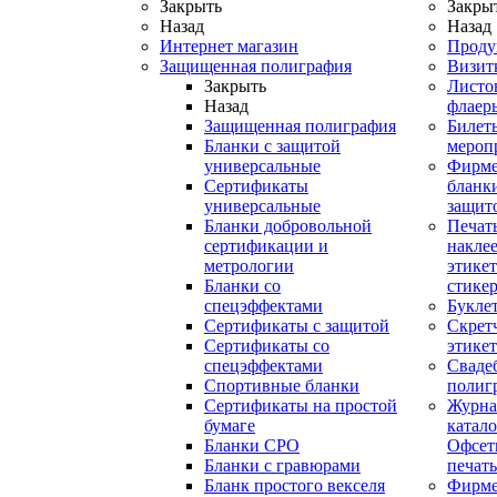
Закрыть
Закры
Назад
Назад
Интернет магазин
Проду
Защищенная полиграфия
Визит
Закрыть
Листо
Назад
флаер
Защищенная полиграфия
Билет
Бланки с защитой
мероп
универсальные
Фирм
Сертификаты
бланки
универсальные
защит
Бланки добровольной
Печат
сертификации и
наклее
метрологии
этикет
Бланки со
стике
спецэффектами
Букле
Сертификаты с защитой
Скрет
Сертификаты со
этике
спецэффектами
Сваде
Спортивные бланки
полиг
Cертификаты на простой
Журна
бумаге
катал
Бланки СРО
Офсет
Бланки с гравюрами
печать
Бланк простого векселя
Фирм