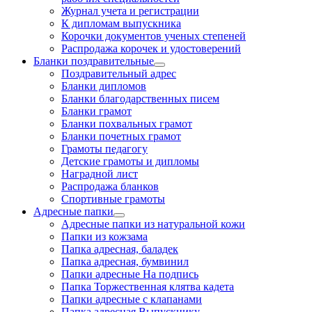
Журнал учета и регистрации
К дипломам выпускника
Корочки документов ученых степеней
Распродажа корочек и удостоверений
Бланки поздравительные
Поздравительный адрес
Бланки дипломов
Бланки благодарственных писем
Бланки грамот
Бланки похвальных грамот
Бланки почетных грамот
Грамоты педагогу
Детские грамоты и дипломы
Наградной лист
Распродажа бланков
Спортивные грамоты
Адресные папки
Адресные папки из натуральной кожи
Папки из кожзама
Папка адресная, баладек
Папка адресная, бумвинил
Папки адресные На подпись
Папка Торжественная клятва кадета
Папки адресные с клапанами
Папка адресная Выпускнику