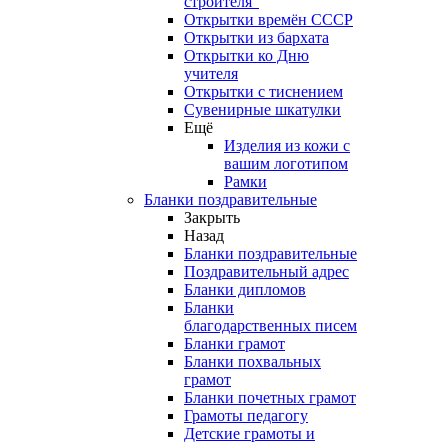
строителя"
Открытки времён СССР
Открытки из бархата
Открытки ко Дню
учителя
Открытки с тиснением
Сувенирные шкатулки
Ещё
Изделия из кожи с
вашим логотипом
Рамки
Бланки поздравительные
Закрыть
Назад
Бланки поздравительные
Поздравительный адрес
Бланки дипломов
Бланки
благодарственных писем
Бланки грамот
Бланки похвальных
грамот
Бланки почетных грамот
Грамоты педагогу
Детские грамоты и