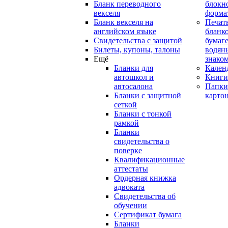
Бланк переводного
блокн
векселя
форма
Бланк векселя на
Печат
английском языке
бланко
Свидетельства с защитой
бумаге
Билеты, купоны, талоны
водян
Ещё
знако
Бланки для
Кален
автошкол и
Книги
автосалона
Папки
Бланки с защитной
карто
сеткой
Бланки с тонкой
рамкой
Бланки
свидетельства о
поверке
Квалификационные
аттестаты
Ордерная книжка
адвоката
Свидетельства об
обучении
Сертификат бумага
Бланки