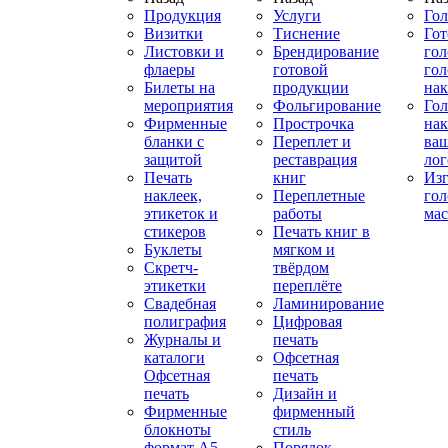
Продукция
Услуги
Го
Визитки
Тиснение
Го
Листовки и
Брендирование
го
флаеры
готовой
гол
Билеты на
продукции
на
мероприятия
Фольгирование
Гол
Фирменные
Прострочка
нак
бланки с
Переплет и
ва
защитой
реставрация
ло
Печать
книг
Изг
наклеек,
Переплетные
гол
этикеток и
работы
мас
стикеров
Печать книг в
Буклеты
мягком и
Скретч-
твёрдом
этикетки
переплёте
Свадебная
Ламинирование
полиграфия
Цифровая
Журналы и
печать
каталоги
Офсетная
Офсетная
печать
печать
Дизайн и
Фирменные
фирменный
блокноты
стиль
формат А5
Порядок