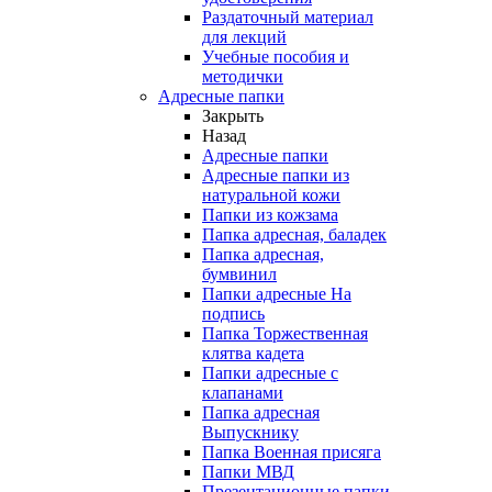
Раздаточный материал
для лекций
Учебные пособия и
методички
Адресные папки
Закрыть
Назад
Адресные папки
Адресные папки из
натуральной кожи
Папки из кожзама
Папка адресная, баладек
Папка адресная,
бумвинил
Папки адресные На
подпись
Папка Торжественная
клятва кадета
Папки адресные с
клапанами
Папка адресная
Выпускнику
Папка Военная присяга
Папки МВД
Презентационные папки