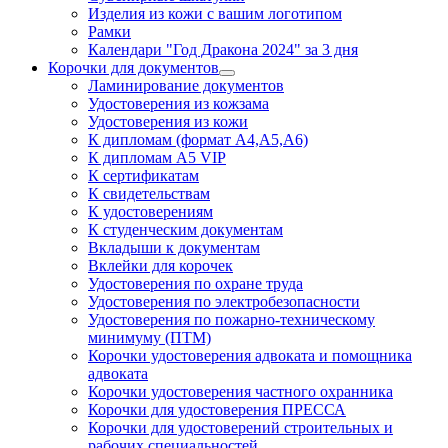
Изделия из кожи с вашим логотипом
Рамки
Календари "Год Дракона 2024" за 3 дня
Корочки для документов
Ламинирование документов
Удостоверения из кожзама
Удостоверения из кожи
К дипломам (формат А4,А5,А6)
К дипломам А5 VIP
К сертификатам
К свидетельствам
К удостоверениям
К студенческим документам
Вкладыши к документам
Вклейки для корочек
Удостоверения по охране труда
Удостоверения по электробезопасности
Удостоверения по пожарно-техническому
минимуму (ПТМ)
Корочки удостоверения адвоката и помощника
адвоката
Корочки удостоверения частного охранника
Корочки для удостоверения ПРЕССА
Корочки для удостоверений строительных и
рабочих специальностей