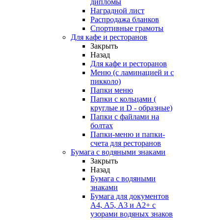
дипломы
Наградной лист
Распродажа бланков
Спортивные грамоты
Для кафе и ресторанов
Закрыть
Назад
Для кафе и ресторанов
Меню (с ламинацией и с
пикколо)
Папки меню
Папки с кольцами (
круглые и D - образные)
Папки с файлами на
болтах
Папки-меню и папки-
счета для ресторанов
Бумага с водяными знаками
Закрыть
Назад
Бумага с водяными
знаками
Бумага для документов
А4, А5, А3 и А2+ с
узорами водяных знаков