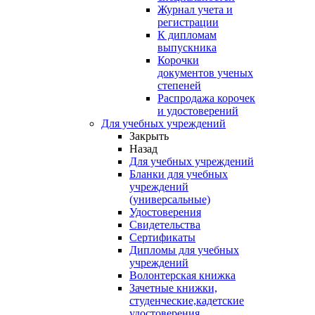
Журнал учета и
регистрации
К дипломам
выпускника
Корочки
документов ученых
степеней
Распродажа корочек
и удостоверений
Для учебных учреждений
Закрыть
Назад
Для учебных учреждений
Бланки для учебных
учреждений
(универсальные)
Удостоверения
Свидетельства
Сертификаты
Дипломы для учебных
учреждений
Волонтерская книжка
Зачетные книжки,
студенческие,кадетские
удостоверения