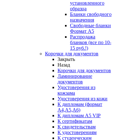
установленного
образца
Бланки свободного
назначения
Свободные бланки
Формат А5
Распродажа
бланков (все по 10-
15 руб.!)
Корочки для документов
Закрыть
Назад
Корочки для документов
Ламинирование
документов
Удостоверения из
кожзама
Удостоверения из кожи
К дипломам (формат
А4,А5,А6)
К дипломам А5 VIP
К сертификатам
К свидетельствам
К удостоверениям
К студенческим