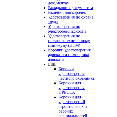
документам
Вкладыши к документам
Вклейки для корочек
Удостоверения по охране
труда
Удостоверения по
электробезопасности
Удостоверения по
пожарно-техническому
минимуму (ПТМ)
Корочки удостоверения
адвоката и помощника
адвоката
Ещё
Корочки
удостоверения
частного охранника
Корочки для
удостоверения
ПРЕССА
Корочки для
удостоверений
строительных и
рабочих
специальностей