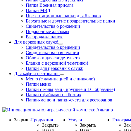
Папка Военная присяга
Папки МВД
Презентационные папки для бланков
Бархатные и другие поздравительные папки
Свидетельства о рождении
Подарочные альбомы
Распродажа папок
Для церковных служб
Свидетельства о крещении
Свидетельства о венчании
Обложки для свидетельств
Бланки с церковной тематикой
Папки для церковных служб
Для кафе и ресторанов
Меню (с ламинацией и с пикколо)
Папки меню
Папки с кольцами ( круглые и D - образные)
Папки с файлами на болтах
Папки-меню и папки-счета для ресторанов
Закрыть
Продукция
Услуги
Гологра
Закрыть
Закрыть
Зак
Назад
Назад
Наз