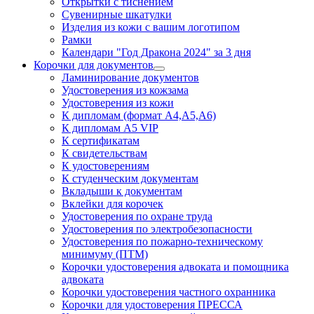
Открытки с тиснением
Сувенирные шкатулки
Изделия из кожи с вашим логотипом
Рамки
Календари "Год Дракона 2024" за 3 дня
Корочки для документов
Ламинирование документов
Удостоверения из кожзама
Удостоверения из кожи
К дипломам (формат А4,А5,А6)
К дипломам А5 VIP
К сертификатам
К свидетельствам
К удостоверениям
К студенческим документам
Вкладыши к документам
Вклейки для корочек
Удостоверения по охране труда
Удостоверения по электробезопасности
Удостоверения по пожарно-техническому
минимуму (ПТМ)
Корочки удостоверения адвоката и помощника
адвоката
Корочки удостоверения частного охранника
Корочки для удостоверения ПРЕССА