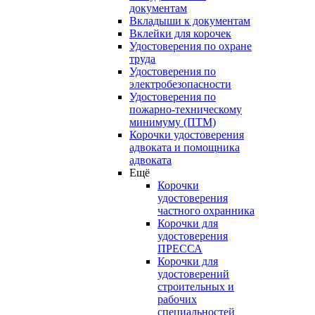
документам
Вкладыши к документам
Вклейки для корочек
Удостоверения по охране
труда
Удостоверения по
электробезопасности
Удостоверения по
пожарно-техническому
минимуму (ПТМ)
Корочки удостоверения
адвоката и помощника
адвоката
Ещё
Корочки
удостоверения
частного охранника
Корочки для
удостоверения
ПРЕССА
Корочки для
удостоверений
строительных и
рабочих
специальностей