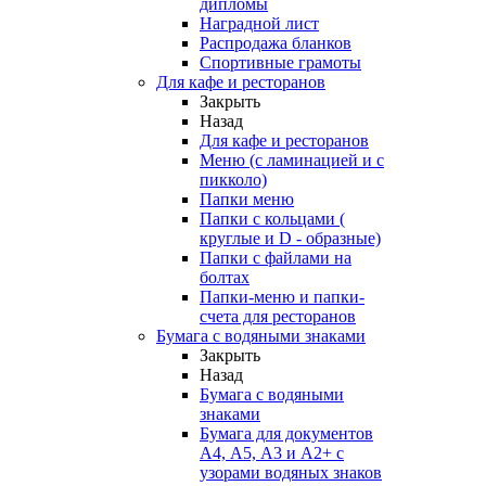
дипломы
Наградной лист
Распродажа бланков
Спортивные грамоты
Для кафе и ресторанов
Закрыть
Назад
Для кафе и ресторанов
Меню (с ламинацией и с
пикколо)
Папки меню
Папки с кольцами (
круглые и D - образные)
Папки с файлами на
болтах
Папки-меню и папки-
счета для ресторанов
Бумага с водяными знаками
Закрыть
Назад
Бумага с водяными
знаками
Бумага для документов
А4, А5, А3 и А2+ с
узорами водяных знаков