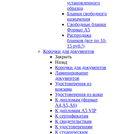
установленного
образца
Бланки свободного
назначения
Свободные бланки
Формат А5
Распродажа
бланков (все по 10-
15 руб.!)
Корочки для документов
Закрыть
Назад
Корочки для документов
Ламинирование
документов
Удостоверения из
кожзама
Удостоверения из кожи
К дипломам (формат
А4,А5,А6)
К дипломам А5 VIP
К сертификатам
К свидетельствам
К удостоверениям
К студенческим