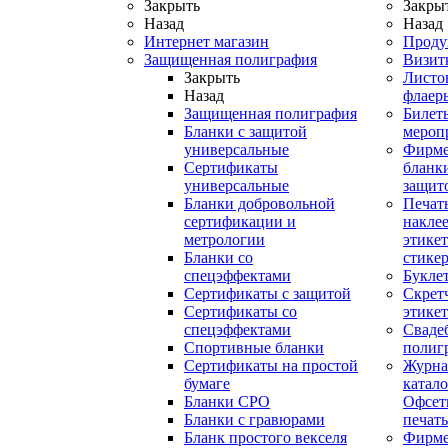
Закрыть
Закры
Назад
Назад
Интернет магазин
Проду
Защищенная полиграфия
Визит
Закрыть
Листо
Назад
флаер
Защищенная полиграфия
Билет
Бланки с защитой
мероп
универсальные
Фирм
Сертификаты
бланки
универсальные
защит
Бланки добровольной
Печат
сертификации и
наклее
метрологии
этикет
Бланки со
стике
спецэффектами
Букле
Сертификаты с защитой
Скрет
Сертификаты со
этике
спецэффектами
Сваде
Спортивные бланки
полиг
Cертификаты на простой
Журна
бумаге
катал
Бланки СРО
Офсет
Бланки с гравюрами
печать
Бланк простого векселя
Фирм