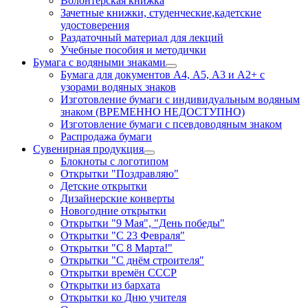
Волонтерская книжка
Зачетные книжки, студенческие,кадетские
удостоверения
Раздаточный материал для лекций
Учебные пособия и методички
Бумага с водяными знаками
Бумага для документов А4, А5, А3 и А2+ с
узорами водяных знаков
Изготовление бумаги с индивидуальным водяным
знаком (ВРЕМЕННО НЕДОСТУПНО)
Изготовление бумаги с псевдоводяным знаком
Распродажа бумаги
Сувенирная продукция
Блокноты с логотипом
Открытки "Поздравляю"
Детские открытки
Дизайнерские конверты
Новогодние открытки
Открытки "9 Мая", "День победы"
Открытки "С 23 Февраля"
Открытки "С 8 Марта!"
Открытки "С днём строителя"
Открытки времён СССР
Открытки из бархата
Открытки ко Дню учителя