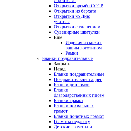
строителя"
Открытки времён СССР
Открытки из бархата
Открытки ко Дню
учителя
Открытки с тиснением
Сувенирные шкатулки
Ещё
Изделия из кожи с
вашим логотипом
Рамки
Бланки поздравительные
Закрыть
Назад
Бланки поздравительные
Поздравительный адрес
Бланки дипломов
Бланки
благодарственных писем
Бланки грамот
Бланки похвальных
грамот
Бланки почетных грамот
Грамоты педагогу
Детские грамоты и