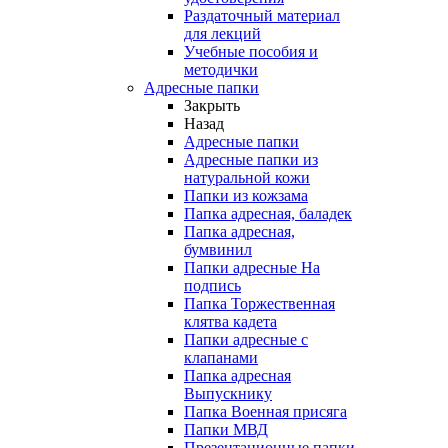
Раздаточный материал
для лекций
Учебные пособия и
методички
Адресные папки
Закрыть
Назад
Адресные папки
Адресные папки из
натуральной кожи
Папки из кожзама
Папка адресная, баладек
Папка адресная,
бумвинил
Папки адресные На
подпись
Папка Торжественная
клятва кадета
Папки адресные с
клапанами
Папка адресная
Выпускнику
Папка Военная присяга
Папки МВД
Презентационные папки