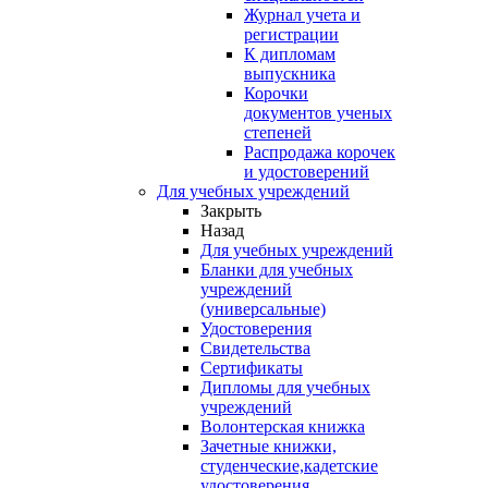
Журнал учета и
регистрации
К дипломам
выпускника
Корочки
документов ученых
степеней
Распродажа корочек
и удостоверений
Для учебных учреждений
Закрыть
Назад
Для учебных учреждений
Бланки для учебных
учреждений
(универсальные)
Удостоверения
Свидетельства
Сертификаты
Дипломы для учебных
учреждений
Волонтерская книжка
Зачетные книжки,
студенческие,кадетские
удостоверения