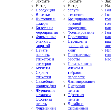
Закрыть
Закрыть
Зак
Назад
Назад
Наз
Продукция
Услуги
Го
Визитки
Тиснение
Го
Листовки и
Брендирование
го
флаеры
готовой
гол
Билеты на
продукции
на
мероприятия
Фольгирование
Гол
Фирменные
Прострочка
нак
бланки с
Переплет и
ва
защитой
реставрация
ло
Печать
книг
Изг
наклеек,
Переплетные
гол
этикеток и
работы
мас
стикеров
Печать книг в
Буклеты
мягком и
Скретч-
твёрдом
этикетки
переплёте
Свадебная
Ламинирование
полиграфия
Цифровая
Журналы и
печать
каталоги
Офсетная
Офсетная
печать
печать
Дизайн и
Фирменные
фирменный