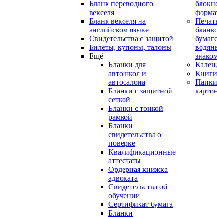
Бланк переводного
блокн
векселя
форма
Бланк векселя на
Печат
английском языке
бланко
Свидетельства с защитой
бумаге
Билеты, купоны, талоны
водян
Ещё
знако
Бланки для
Кален
автошкол и
Книги
автосалона
Папки
Бланки с защитной
карто
сеткой
Бланки с тонкой
рамкой
Бланки
свидетельства о
поверке
Квалификационные
аттестаты
Ордерная книжка
адвоката
Свидетельства об
обучении
Сертификат бумага
Бланки