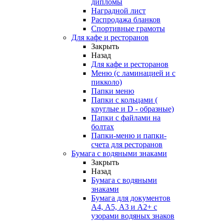
дипломы
Наградной лист
Распродажа бланков
Спортивные грамоты
Для кафе и ресторанов
Закрыть
Назад
Для кафе и ресторанов
Меню (с ламинацией и с
пикколо)
Папки меню
Папки с кольцами (
круглые и D - образные)
Папки с файлами на
болтах
Папки-меню и папки-
счета для ресторанов
Бумага с водяными знаками
Закрыть
Назад
Бумага с водяными
знаками
Бумага для документов
А4, А5, А3 и А2+ с
узорами водяных знаков