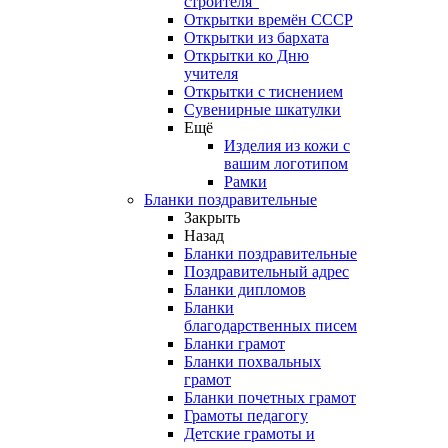
строителя"
Открытки времён СССР
Открытки из бархата
Открытки ко Дню
учителя
Открытки с тиснением
Сувенирные шкатулки
Ещё
Изделия из кожи с
вашим логотипом
Рамки
Бланки поздравительные
Закрыть
Назад
Бланки поздравительные
Поздравительный адрес
Бланки дипломов
Бланки
благодарственных писем
Бланки грамот
Бланки похвальных
грамот
Бланки почетных грамот
Грамоты педагогу
Детские грамоты и