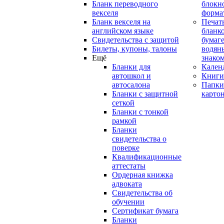
Бланк переводного
блокн
векселя
форма
Бланк векселя на
Печат
английском языке
бланко
Свидетельства с защитой
бумаге
Билеты, купоны, талоны
водян
Ещё
знако
Бланки для
Кален
автошкол и
Книги
автосалона
Папки
Бланки с защитной
карто
сеткой
Бланки с тонкой
рамкой
Бланки
свидетельства о
поверке
Квалификационные
аттестаты
Ордерная книжка
адвоката
Свидетельства об
обучении
Сертификат бумага
Бланки