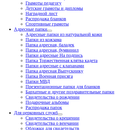
Грамоты педагогу
Детские грамоты и дипломы
Наградной лист
Распродажа бланков
Спортивные грамоты
Адресные папки
Адресные папки из натуральной кожи
Папки из кожзама
Папка адресная, баладек
Папка адресная, бумвинил
Папки адресные На подпись
Папка Торжественная клятва кадета
Папки адресные с клапанами
Папка адресная Выпускнику
Папка Военная присяга
Папки МВД
Презентационные папки для бланков
Бархатные и другие поздравительные папки
Свидетельства о рождении
Подарочные альбомы
Распродажа папок
Для церковных служб
Свидетельства о крещении
Свидетельства о венчании
Обложки для свидетельств