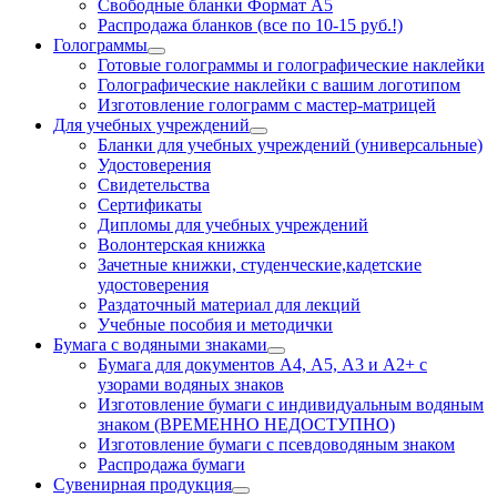
Свободные бланки Формат А5
Распродажа бланков (все по 10-15 руб.!)
Голограммы
Готовые голограммы и голографические наклейки
Голографические наклейки с вашим логотипом
Изготовление голограмм с мастер-матрицей
Для учебных учреждений
Бланки для учебных учреждений (универсальные)
Удостоверения
Свидетельства
Сертификаты
Дипломы для учебных учреждений
Волонтерская книжка
Зачетные книжки, студенческие,кадетские
удостоверения
Раздаточный материал для лекций
Учебные пособия и методички
Бумага с водяными знаками
Бумага для документов А4, А5, А3 и А2+ с
узорами водяных знаков
Изготовление бумаги с индивидуальным водяным
знаком (ВРЕМЕННО НЕДОСТУПНО)
Изготовление бумаги с псевдоводяным знаком
Распродажа бумаги
Сувенирная продукция