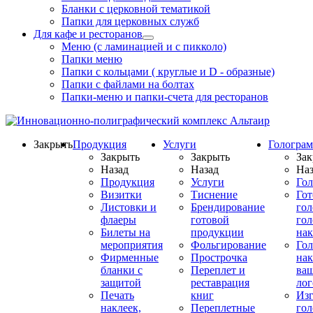
Бланки с церковной тематикой
Папки для церковных служб
Для кафе и ресторанов
Меню (с ламинацией и с пикколо)
Папки меню
Папки с кольцами ( круглые и D - образные)
Папки с файлами на болтах
Папки-меню и папки-счета для ресторанов
Закрыть
Продукция
Услуги
Гологра
Закрыть
Закрыть
Зак
Назад
Назад
Наз
Продукция
Услуги
Го
Визитки
Тиснение
Го
Листовки и
Брендирование
го
флаеры
готовой
гол
Билеты на
продукции
на
мероприятия
Фольгирование
Гол
Фирменные
Прострочка
нак
бланки с
Переплет и
ва
защитой
реставрация
ло
Печать
книг
Изг
наклеек,
Переплетные
гол