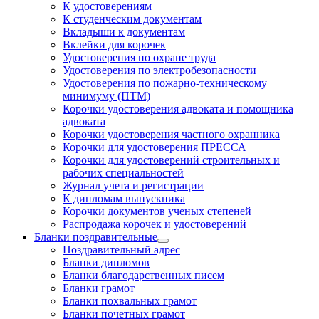
К удостоверениям
К студенческим документам
Вкладыши к документам
Вклейки для корочек
Удостоверения по охране труда
Удостоверения по электробезопасности
Удостоверения по пожарно-техническому
минимуму (ПТМ)
Корочки удостоверения адвоката и помощника
адвоката
Корочки удостоверения частного охранника
Корочки для удостоверения ПРЕССА
Корочки для удостоверений строительных и
рабочих специальностей
Журнал учета и регистрации
К дипломам выпускника
Корочки документов ученых степеней
Распродажа корочек и удостоверений
Бланки поздравительные
Поздравительный адрес
Бланки дипломов
Бланки благодарственных писем
Бланки грамот
Бланки похвальных грамот
Бланки почетных грамот