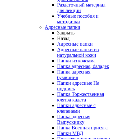
Раздаточный материал
для лекций
Учебные пособия и
методички
Адресные папки
Закрыть
Назад
Адресные папки
Адресные папки из
натуральной кожи
Папки из кожзама
Папка адресная, баладек
Папка адресная,
бумвинил
Папки адресные На
подпись
Папка Торжественная
клятва кадета
Папки адресные с
клапанами
Папка адресная
Выпускнику
Папка Военная присяга
Папки МВД
Презентационные папки