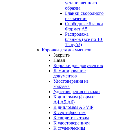
установленного
образца
Бланки свободного
назначения
Свободные бланки
Формат А5
Распродажа
бланков (все по 10-
15 руб.!)
Корочки для документов
Закрыть
Назад
Корочки для документов
Ламинирование
документов
Удостоверения из
кожзама
Удостоверения из кожи
К дипломам (формат
А4,А5,А6)
К дипломам А5 VIP
К сертификатам
К свидетельствам
К удостоверениям
К студенческим