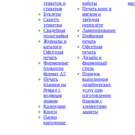
этикеток и
работы
мас
стикеров
Печать книг в
Буклеты
мягком и
Скретч-
твёрдом
этикетки
переплёте
Свадебная
Ламинирование
полиграфия
Цифровая
Журналы и
печать
каталоги
Офсетная
Офсетная
печать
печать
Дизайн и
Фирменные
фирменный
блокноты
стиль
формат А5
Порядок
Печать
выполнения
бланков на
дизайнерских
бумаге с
услуг при
водяным
изготовлении
знаком
бланков с
Календари
элементами
Книги
защиты
Папки
картонные