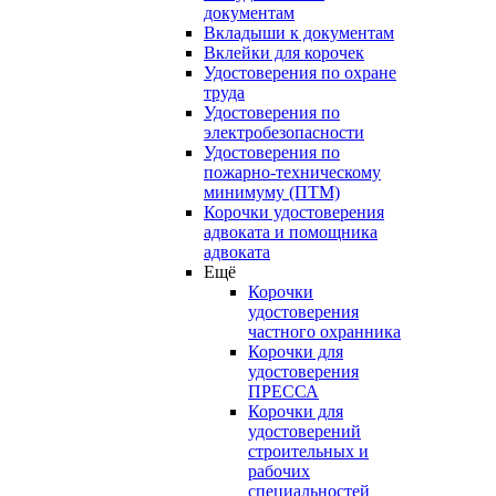
документам
Вкладыши к документам
Вклейки для корочек
Удостоверения по охране
труда
Удостоверения по
электробезопасности
Удостоверения по
пожарно-техническому
минимуму (ПТМ)
Корочки удостоверения
адвоката и помощника
адвоката
Ещё
Корочки
удостоверения
частного охранника
Корочки для
удостоверения
ПРЕССА
Корочки для
удостоверений
строительных и
рабочих
специальностей