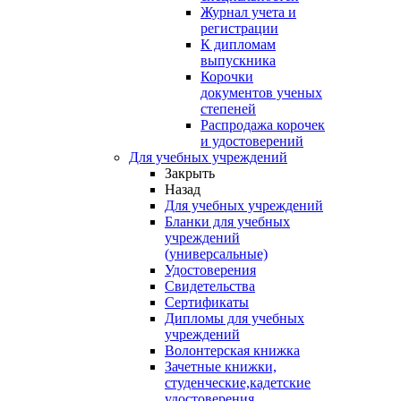
Журнал учета и
регистрации
К дипломам
выпускника
Корочки
документов ученых
степеней
Распродажа корочек
и удостоверений
Для учебных учреждений
Закрыть
Назад
Для учебных учреждений
Бланки для учебных
учреждений
(универсальные)
Удостоверения
Свидетельства
Сертификаты
Дипломы для учебных
учреждений
Волонтерская книжка
Зачетные книжки,
студенческие,кадетские
удостоверения