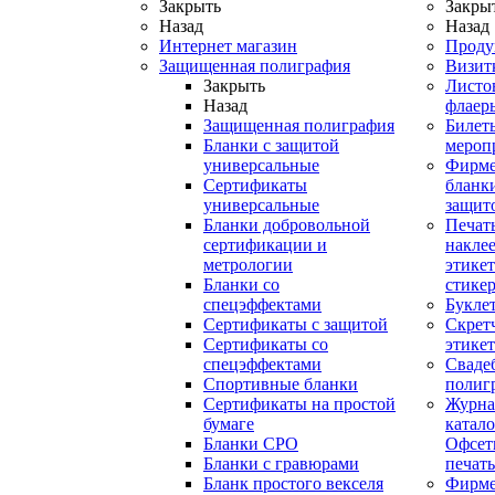
Закрыть
Закры
Назад
Назад
Интернет магазин
Проду
Защищенная полиграфия
Визит
Закрыть
Листо
Назад
флаер
Защищенная полиграфия
Билет
Бланки с защитой
мероп
универсальные
Фирм
Сертификаты
бланки
универсальные
защит
Бланки добровольной
Печат
сертификации и
наклее
метрологии
этикет
Бланки со
стике
спецэффектами
Букле
Сертификаты с защитой
Скрет
Сертификаты со
этике
спецэффектами
Сваде
Спортивные бланки
полиг
Cертификаты на простой
Журна
бумаге
катал
Бланки СРО
Офсет
Бланки с гравюрами
печать
Бланк простого векселя
Фирм