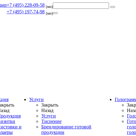
+7 (495) 228-09-58
(мн)
+7 (495) 197-74-98
(мн)
кция
Услуги
Голограм
акрыть
Закрыть
Зак
азад
Назад
Наз
родукция
Услуги
Гол
изитки
Тиснение
Гот
истовки и
Брендирование готовой
гол
лаеры
продукции
гол