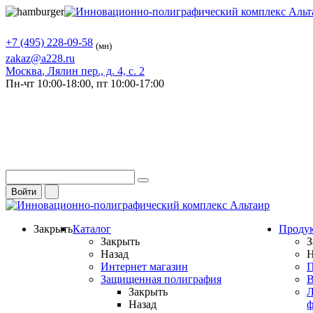
+7 (495) 228-09-58
(мн)
zakaz@a228.ru
Москва
, Лялин пер., д. 4, с. 2
Пн-чт
10:00-18:00,
пт
10:00-17:00
Войти
Закрыть
Каталог
Проду
Закрыть
З
Назад
Н
Интернет магазин
П
Защищенная полиграфия
В
Закрыть
Л
Назад
ф