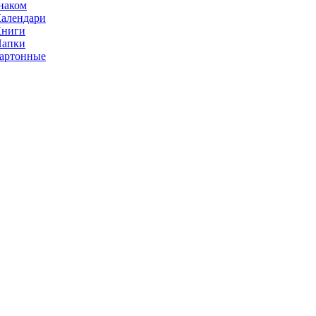
наком
алендари
Книги
Папки
артонные