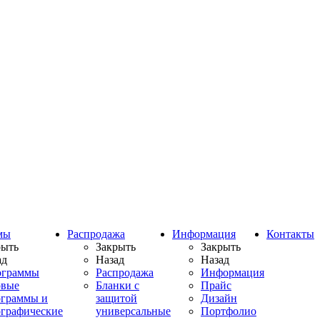
мы
Распродажа
Информация
Контакты
рыть
Закрыть
Закрыть
ад
Назад
Назад
ограммы
Распродажа
Информация
овые
Бланки с
Прайс
ограммы и
защитой
Дизайн
ографические
универсальные
Портфолио