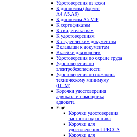
Удостоверения из кожи
К дипломам (формат
А4,А5,А6)
К дипломам А5 VIP
К сертификатам
К свидетельствам
К удостоверениям
К студенческим документам
Вкладыши к документам
Вклейки для корочек
Удостоверения по охране труда
Удостоверения по
электробезопасности
Удостоверения по пожарно-
техническому минимуму
(ПТМ)
Корочки удостоверения
адвоката и помощника
адвоката
Ещё
Корочки удостоверения
частного охранника
Корочки для
удостоверения ПРЕССА
Корочки для