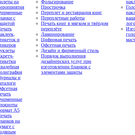
илеты на
Фольгирование
нак
ероприятия
Прострочка
Гол
Фирменные
Переплет и реставрация книг
нак
ланки с
Переплетные работы
ваш
ащитой
Печать книг в мягком и твёрдом
лог
ечать
переплёте
Изг
аклеек,
Ламинирование
гол
тикеток и
Цифровая печать
мас
тикеров
Офсетная печать
уклеты
Дизайн и фирменный стиль
кретч-
Порядок выполнения
тикетки
дизайнерских услуг при
вадебная
изготовлении бланков с
олиграфия
элементами защиты
урналы и
аталоги
фсетная
ечать
Фирменные
локноты
ормат А5
ечать
ланков на
умаге с
одяным