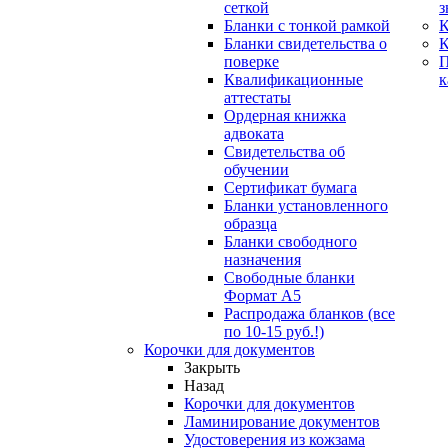
сеткой
з
Бланки с тонкой рамкой
К
Бланки свидетельства о
поверке
Квалификационные
к
аттестаты
Ордерная книжка
адвоката
Свидетельства об
обучении
Сертификат бумага
Бланки установленного
образца
Бланки свободного
назначения
Свободные бланки
Формат А5
Распродажа бланков (все
по 10-15 руб.!)
Корочки для документов
Закрыть
Назад
Корочки для документов
Ламинирование документов
Удостоверения из кожзама