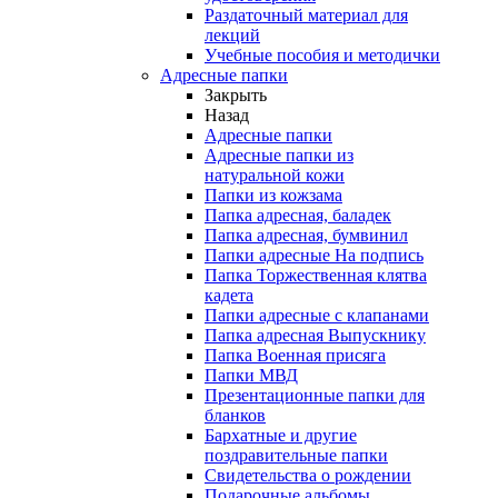
Раздаточный материал для
лекций
Учебные пособия и методички
Адресные папки
Закрыть
Назад
Адресные папки
Адресные папки из
натуральной кожи
Папки из кожзама
Папка адресная, баладек
Папка адресная, бумвинил
Папки адресные На подпись
Папка Торжественная клятва
кадета
Папки адресные с клапанами
Папка адресная Выпускнику
Папка Военная присяга
Папки МВД
Презентационные папки для
бланков
Бархатные и другие
поздравительные папки
Свидетельства о рождении
Подарочные альбомы