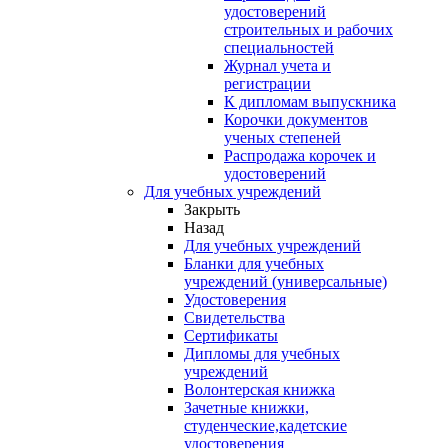
удостоверений
строительных и рабочих
специальностей
Журнал учета и
регистрации
К дипломам выпускника
Корочки документов
ученых степеней
Распродажа корочек и
удостоверений
Для учебных учреждений
Закрыть
Назад
Для учебных учреждений
Бланки для учебных
учреждений (универсальные)
Удостоверения
Свидетельства
Сертификаты
Дипломы для учебных
учреждений
Волонтерская книжка
Зачетные книжки,
студенческие,кадетские
удостоверения