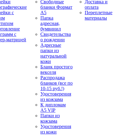
лейки
Свободные
Доставка и
ографические
бланки Формат
оплата
лейки с
А5
Переплетные
им
Папка
материалы
отипом
адресная,
отовление
бумвинил
ограмм с
Свидетельства
тер-матрицей
о рождении
Адресные
папки из
натуральной
кожи
Бланк простого
векселя
Распродажа
бланков (все по
10-15 руб.!)
Удостоверения
из кожзама
К дипломам
А5 VIP
Папки из
кожзама
Удостоверения
из кожи