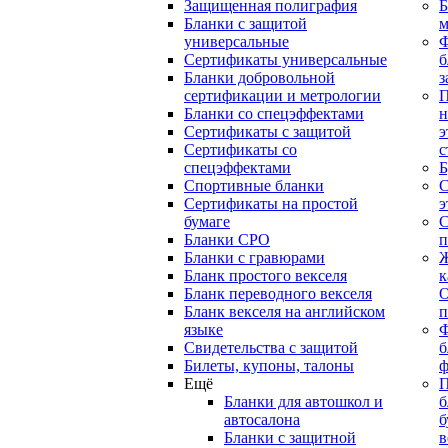
Защищенная полиграфия
Б
Бланки с защитой
м
универсальные
Сертификаты универсальные
б
Бланки добровольной
з
сертификации и метрологии
П
Бланки со спецэффектами
н
Сертификаты с защитой
э
Сертификаты со
с
спецэффектами
Б
Спортивные бланки
С
Cертификаты на простой
э
бумаге
С
Бланки СРО
п
Бланки с гравюрами
Ж
Бланк простого векселя
к
Бланк переводного векселя
О
Бланк векселя на английском
п
языке
Свидетельства с защитой
б
Билеты, купоны, талоны
ф
Ещё
П
Бланки для автошкол и
б
автосалона
б
Бланки с защитной
в