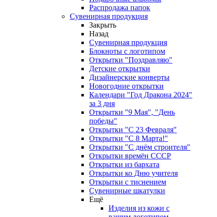
Распродажа папок
Сувенирная продукция
Закрыть
Назад
Сувенирная продукция
Блокноты с логотипом
Открытки "Поздравляю"
Детские открытки
Дизайнерские конверты
Новогодние открытки
Календари "Год Дракона 2024"
за 3 дня
Открытки "9 Мая", "День
победы"
Открытки "С 23 Февраля"
Открытки "С 8 Марта!"
Открытки "С днём строителя"
Открытки времён СССР
Открытки из бархата
Открытки ко Дню учителя
Открытки с тиснением
Сувенирные шкатулки
Ещё
Изделия из кожи с
вашим логотипом