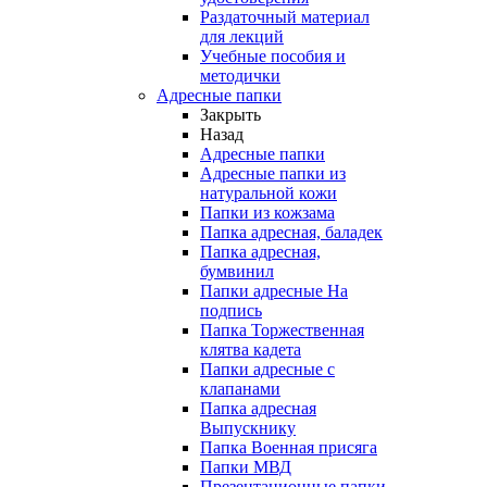
Раздаточный материал
для лекций
Учебные пособия и
методички
Адресные папки
Закрыть
Назад
Адресные папки
Адресные папки из
натуральной кожи
Папки из кожзама
Папка адресная, баладек
Папка адресная,
бумвинил
Папки адресные На
подпись
Папка Торжественная
клятва кадета
Папки адресные с
клапанами
Папка адресная
Выпускнику
Папка Военная присяга
Папки МВД
Презентационные папки