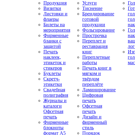
Продукция
Услуги
Го
Визитки
Тиснение
Го
Листовки и
Брендирование
го
флаеры
готовой
гол
Билеты на
продукции
на
мероприятия
Фольгирование
Гол
Фирменные
Прострочка
нак
бланки с
Переплет и
ва
защитой
реставрация
ло
Печать
книг
Изг
наклеек,
Переплетные
гол
этикеток и
работы
мас
стикеров
Печать книг в
Буклеты
мягком и
Скретч-
твёрдом
этикетки
переплёте
Свадебная
Ламинирование
полиграфия
Цифровая
Журналы и
печать
каталоги
Офсетная
Офсетная
печать
печать
Дизайн и
Фирменные
фирменный
блокноты
стиль
формат А5
Порядок