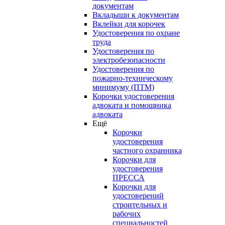
документам
Вкладыши к документам
Вклейки для корочек
Удостоверения по охране
труда
Удостоверения по
электробезопасности
Удостоверения по
пожарно-техническому
минимуму (ПТМ)
Корочки удостоверения
адвоката и помощника
адвоката
Ещё
Корочки
удостоверения
частного охранника
Корочки для
удостоверения
ПРЕССА
Корочки для
удостоверений
строительных и
рабочих
специальностей