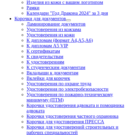
Изделия из кожи с вашим логотипом
Рамки
Календари "Год Дракона 2024" за 3 дня
Корочки для документов
Ламинирование документов
Удостоверения из кожзама
Удостоверения из кожи
К дипломам (формат А4,А5,А6)
К дипломам А5 VIP
К сертификатам
К свидетельствам
К удостоверениям
К студенческим документам
Вкладыши к документам
Вклейки для корочек
Удостоверения по охране труда
Удостоверения по электробезопасности
Удостоверения по пожарно-техническому
минимуму (ПТМ)
Корочки удостоверения адвоката и помощника
адвоката
Корочки удостоверения частного охранника
Корочки для удостоверения ПРЕССА
Корочки для удостоверений строительных и
рабочих специальностей