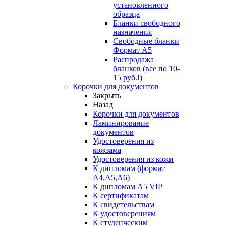
установленного
образца
Бланки свободного
назначения
Свободные бланки
Формат А5
Распродажа
бланков (все по 10-
15 руб.!)
Корочки для документов
Закрыть
Назад
Корочки для документов
Ламинирование
документов
Удостоверения из
кожзама
Удостоверения из кожи
К дипломам (формат
А4,А5,А6)
К дипломам А5 VIP
К сертификатам
К свидетельствам
К удостоверениям
К студенческим