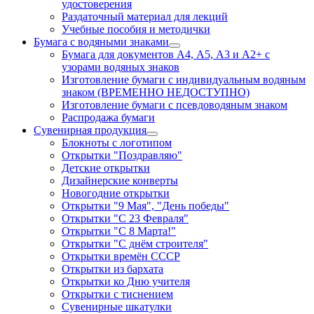
удостоверения
Раздаточный материал для лекций
Учебные пособия и методички
Бумага с водяными знаками
Бумага для документов А4, А5, А3 и А2+ с
узорами водяных знаков
Изготовление бумаги с индивидуальным водяным
знаком (ВРЕМЕННО НЕДОСТУПНО)
Изготовление бумаги с псевдоводяным знаком
Распродажа бумаги
Сувенирная продукция
Блокноты с логотипом
Открытки "Поздравляю"
Детские открытки
Дизайнерские конверты
Новогодние открытки
Открытки "9 Мая", "День победы"
Открытки "С 23 Февраля"
Открытки "С 8 Марта!"
Открытки "С днём строителя"
Открытки времён СССР
Открытки из бархата
Открытки ко Дню учителя
Открытки с тиснением
Сувенирные шкатулки