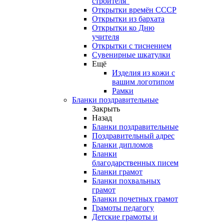
строителя"
Открытки времён СССР
Открытки из бархата
Открытки ко Дню
учителя
Открытки с тиснением
Сувенирные шкатулки
Ещё
Изделия из кожи с
вашим логотипом
Рамки
Бланки поздравительные
Закрыть
Назад
Бланки поздравительные
Поздравительный адрес
Бланки дипломов
Бланки
благодарственных писем
Бланки грамот
Бланки похвальных
грамот
Бланки почетных грамот
Грамоты педагогу
Детские грамоты и