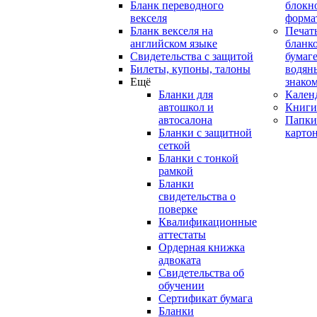
Бланк переводного
блокн
векселя
форма
Бланк векселя на
Печат
английском языке
бланко
Свидетельства с защитой
бумаге
Билеты, купоны, талоны
водян
Ещё
знако
Бланки для
Кален
автошкол и
Книги
автосалона
Папки
Бланки с защитной
карто
сеткой
Бланки с тонкой
рамкой
Бланки
свидетельства о
поверке
Квалификационные
аттестаты
Ордерная книжка
адвоката
Свидетельства об
обучении
Сертификат бумага
Бланки