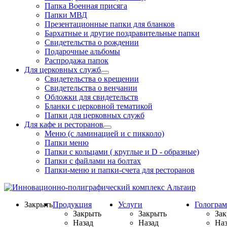
Папка Военная присяга
Папки МВД
Презентационные папки для бланков
Бархатные и другие поздравительные папки
Свидетельства о рождении
Подарочные альбомы
Распродажа папок
Для церковных служб
Свидетельства о крещении
Свидетельства о венчании
Обложки для свидетельств
Бланки с церковной тематикой
Папки для церковных служб
Для кафе и ресторанов
Меню (с ламинацией и с пикколо)
Папки меню
Папки с кольцами ( круглые и D - образные)
Папки с файлами на болтах
Папки-меню и папки-счета для ресторанов
Закрыть
Продукция
Услуги
Гологра
Закрыть
Закрыть
Зак
Назад
Назад
Наз