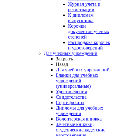
Журнал учета и
регистрации
К дипломам
выпускника
Корочки
документов ученых
степеней
Распродажа корочек
и удостоверений
Для учебных учреждений
Закрыть
Назад
Для учебных учреждений
Бланки для учебных
учреждений
(универсальные)
Удостоверения
Свидетельства
Сертификаты
Дипломы для учебных
учреждений
Волонтерская книжка
Зачетные книжки,
студенческие,кадетские
удостоверения