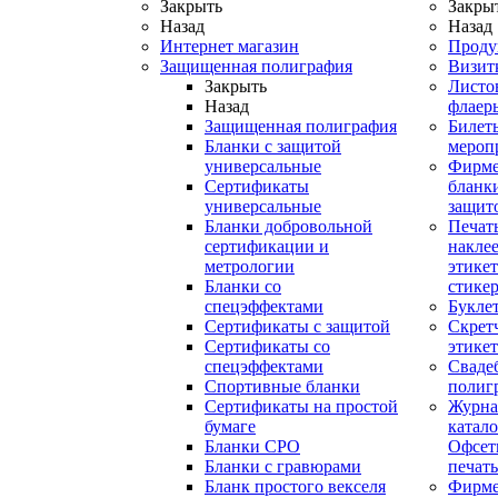
Закрыть
Закры
Назад
Назад
Интернет магазин
Проду
Защищенная полиграфия
Визит
Закрыть
Листо
Назад
флаер
Защищенная полиграфия
Билет
Бланки с защитой
мероп
универсальные
Фирм
Сертификаты
бланки
универсальные
защит
Бланки добровольной
Печат
сертификации и
наклее
метрологии
этикет
Бланки со
стике
спецэффектами
Букле
Сертификаты с защитой
Скрет
Сертификаты со
этике
спецэффектами
Сваде
Спортивные бланки
полиг
Cертификаты на простой
Журна
бумаге
катал
Бланки СРО
Офсет
Бланки с гравюрами
печать
Бланк простого векселя
Фирм