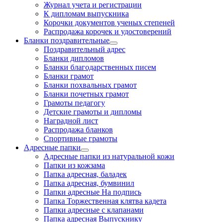
Журнал учета и регистрации
К дипломам выпускника
Корочки документов ученых степеней
Распродажа корочек и удостоверений
Бланки поздравительные
Поздравительный адрес
Бланки дипломов
Бланки благодарственных писем
Бланки грамот
Бланки похвальных грамот
Бланки почетных грамот
Грамоты педагогу
Детские грамоты и дипломы
Наградной лист
Распродажа бланков
Спортивные грамоты
Адресные папки
Адресные папки из натуральной кожи
Папки из кожзама
Папка адресная, баладек
Папка адресная, бумвинил
Папки адресные На подпись
Папка Торжественная клятва кадета
Папки адресные с клапанами
Папка адресная Выпускнику