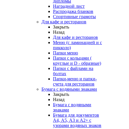
дипломы
Наградной лист
Распродажа бланков
Спортивные грамоты
Для кафе и ресторанов
Закрыть
Назад
Для кафе и ресторанов
Меню (с ламинацией и с
пикколо)
Папки меню
Папки с кольцами (
круглые и D - образные)
Папки с файлами на
болтах
Папки-меню и папки-
счета для ресторанов
Бумага с водяными знаками
Закрыть
Назад
Бумага с водяными
знаками
Бумага для документов
А4, А5, А3 и А2+ с
узорами водяных знаков