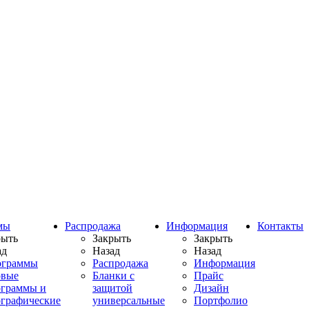
мы
Распродажа
Информация
Контакты
рыть
Закрыть
Закрыть
ад
Назад
Назад
ограммы
Распродажа
Информация
овые
Бланки с
Прайс
ограммы и
защитой
Дизайн
ографические
универсальные
Портфолио