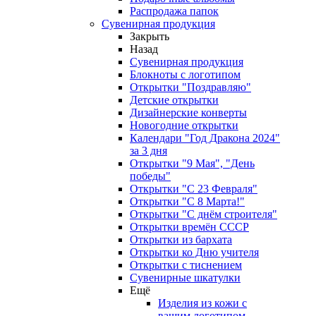
Распродажа папок
Сувенирная продукция
Закрыть
Назад
Сувенирная продукция
Блокноты с логотипом
Открытки "Поздравляю"
Детские открытки
Дизайнерские конверты
Новогодние открытки
Календари "Год Дракона 2024"
за 3 дня
Открытки "9 Мая", "День
победы"
Открытки "С 23 Февраля"
Открытки "С 8 Марта!"
Открытки "С днём строителя"
Открытки времён СССР
Открытки из бархата
Открытки ко Дню учителя
Открытки с тиснением
Сувенирные шкатулки
Ещё
Изделия из кожи с
вашим логотипом