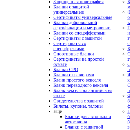
Защищенная полиграфия
Б
Бланки с защитой
м
универсальные
Сертификаты универсальные
б
Бланки добровольной
з
сертификации и метрологии
П
Бланки со спецэффектами
н
Сертификаты с защитой
э
Сертификаты со
с
спецэффектами
Б
Спортивные бланки
С
Cертификаты на простой
э
бумаге
С
Бланки СРО
п
Бланки с гравюрами
Ж
Бланк простого векселя
к
Бланк переводного векселя
О
Бланк векселя на английском
п
языке
Свидетельства с защитой
б
Билеты, купоны, талоны
ф
Ещё
П
Бланки для автошкол и
б
автосалона
б
Бланки с защитной
в