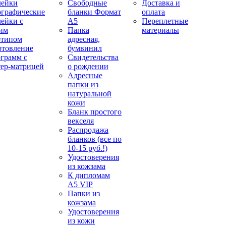
лейки
Свободные
Доставка и
ографические
бланки Формат
оплата
лейки с
А5
Переплетные
им
Папка
материалы
отипом
адресная,
отовление
бумвинил
ограмм с
Свидетельства
тер-матрицей
о рождении
Адресные
папки из
натуральной
кожи
Бланк простого
векселя
Распродажа
бланков (все по
10-15 руб.!)
Удостоверения
из кожзама
К дипломам
А5 VIP
Папки из
кожзама
Удостоверения
из кожи