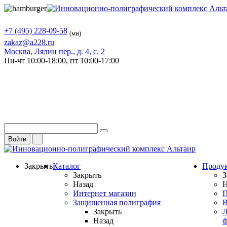
+7 (495) 228-09-58
(мн)
zakaz@a228.ru
Москва
, Лялин пер., д. 4, с. 2
Пн-чт
10:00-18:00,
пт
10:00-17:00
Войти
Закрыть
Каталог
Проду
Закрыть
З
Назад
Н
Интернет магазин
П
Защищенная полиграфия
В
Закрыть
Л
Назад
ф