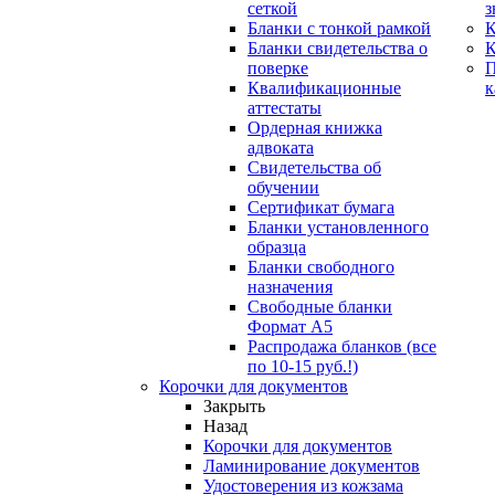
сеткой
з
Бланки с тонкой рамкой
К
Бланки свидетельства о
поверке
Квалификационные
к
аттестаты
Ордерная книжка
адвоката
Свидетельства об
обучении
Сертификат бумага
Бланки установленного
образца
Бланки свободного
назначения
Свободные бланки
Формат А5
Распродажа бланков (все
по 10-15 руб.!)
Корочки для документов
Закрыть
Назад
Корочки для документов
Ламинирование документов
Удостоверения из кожзама