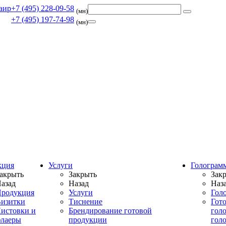
+7 (495) 228-09-58
(мн)
+7 (495) 197-74-98
(мн)
кция
Услуги
Голограм
акрыть
Закрыть
Зак
азад
Назад
Наз
родукция
Услуги
Гол
изитки
Тиснение
Гот
истовки и
Брендирование готовой
гол
лаеры
продукции
гол