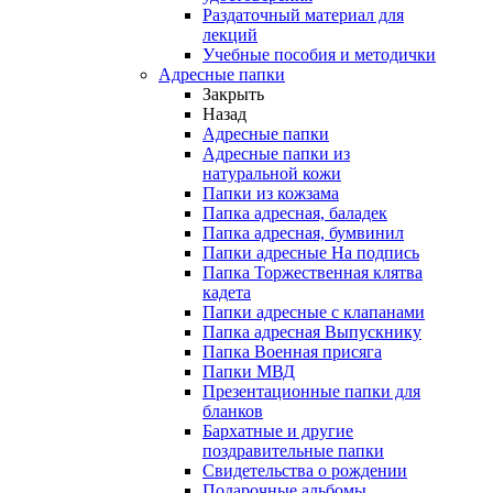
Раздаточный материал для
лекций
Учебные пособия и методички
Адресные папки
Закрыть
Назад
Адресные папки
Адресные папки из
натуральной кожи
Папки из кожзама
Папка адресная, баладек
Папка адресная, бумвинил
Папки адресные На подпись
Папка Торжественная клятва
кадета
Папки адресные с клапанами
Папка адресная Выпускнику
Папка Военная присяга
Папки МВД
Презентационные папки для
бланков
Бархатные и другие
поздравительные папки
Свидетельства о рождении
Подарочные альбомы