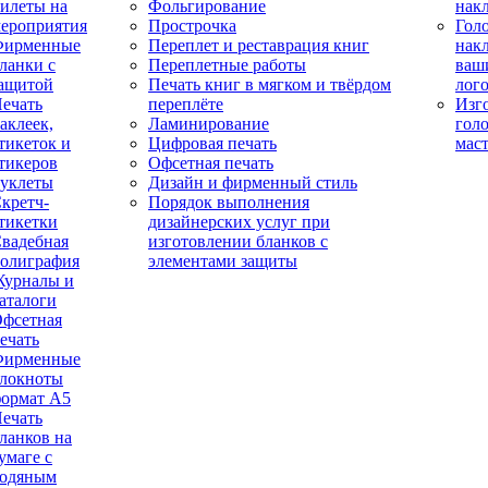
илеты на
Фольгирование
нак
ероприятия
Прострочка
Гол
Фирменные
Переплет и реставрация книг
нак
ланки с
Переплетные работы
ваш
ащитой
Печать книг в мягком и твёрдом
лог
ечать
переплёте
Изг
аклеек,
Ламинирование
гол
тикеток и
Цифровая печать
мас
тикеров
Офсетная печать
уклеты
Дизайн и фирменный стиль
кретч-
Порядок выполнения
тикетки
дизайнерских услуг при
вадебная
изготовлении бланков с
олиграфия
элементами защиты
урналы и
аталоги
фсетная
ечать
Фирменные
локноты
ормат А5
ечать
ланков на
умаге с
одяным