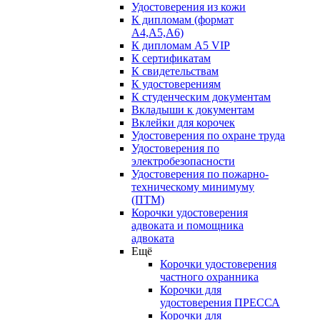
Удостоверения из кожи
К дипломам (формат
А4,А5,А6)
К дипломам А5 VIP
К сертификатам
К свидетельствам
К удостоверениям
К студенческим документам
Вкладыши к документам
Вклейки для корочек
Удостоверения по охране труда
Удостоверения по
электробезопасности
Удостоверения по пожарно-
техническому минимуму
(ПТМ)
Корочки удостоверения
адвоката и помощника
адвоката
Ещё
Корочки удостоверения
частного охранника
Корочки для
удостоверения ПРЕССА
Корочки для