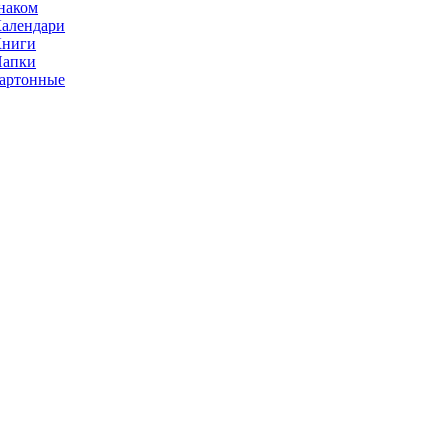
наком
алендари
Книги
Папки
артонные