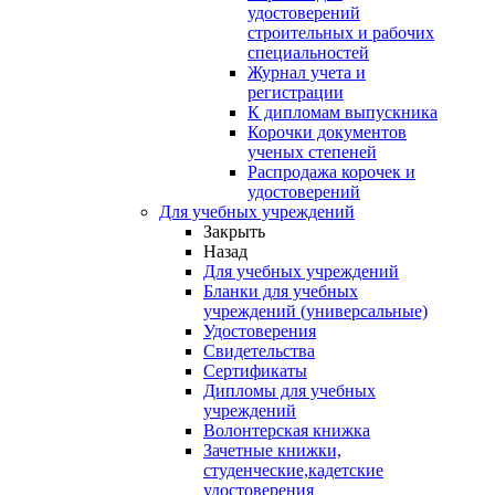
удостоверений
строительных и рабочих
специальностей
Журнал учета и
регистрации
К дипломам выпускника
Корочки документов
ученых степеней
Распродажа корочек и
удостоверений
Для учебных учреждений
Закрыть
Назад
Для учебных учреждений
Бланки для учебных
учреждений (универсальные)
Удостоверения
Свидетельства
Сертификаты
Дипломы для учебных
учреждений
Волонтерская книжка
Зачетные книжки,
студенческие,кадетские
удостоверения