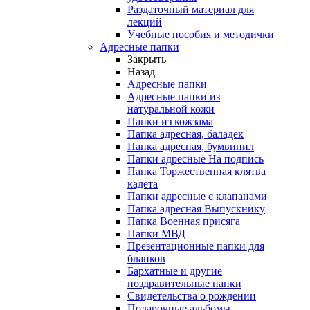
Раздаточный материал для
лекций
Учебные пособия и методички
Адресные папки
Закрыть
Назад
Адресные папки
Адресные папки из
натуральной кожи
Папки из кожзама
Папка адресная, баладек
Папка адресная, бумвинил
Папки адресные На подпись
Папка Торжественная клятва
кадета
Папки адресные с клапанами
Папка адресная Выпускнику
Папка Военная присяга
Папки МВД
Презентационные папки для
бланков
Бархатные и другие
поздравительные папки
Свидетельства о рождении
Подарочные альбомы