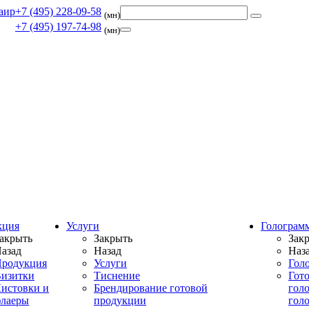
+7 (495) 228-09-58
(мн)
+7 (495) 197-74-98
(мн)
кция
Услуги
Голограм
акрыть
Закрыть
Зак
азад
Назад
Наз
родукция
Услуги
Гол
изитки
Тиснение
Гот
истовки и
Брендирование готовой
гол
лаеры
продукции
гол