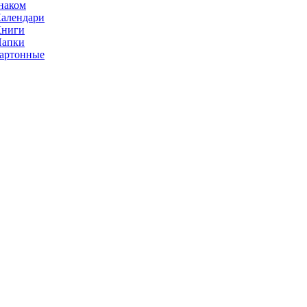
наком
алендари
Книги
Папки
артонные