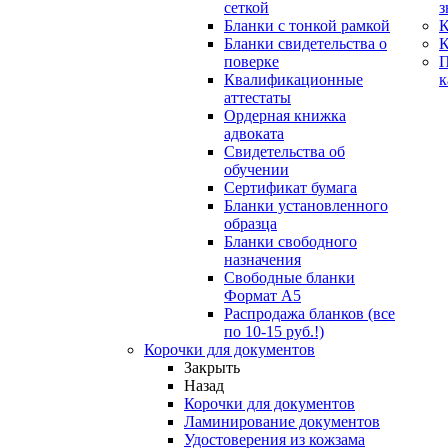
сеткой
з
Бланки с тонкой рамкой
К
Бланки свидетельства о
поверке
Квалификационные
к
аттестаты
Ордерная книжка
адвоката
Свидетельства об
обучении
Сертификат бумага
Бланки установленного
образца
Бланки свободного
назначения
Свободные бланки
Формат А5
Распродажа бланков (все
по 10-15 руб.!)
Корочки для документов
Закрыть
Назад
Корочки для документов
Ламинирование документов
Удостоверения из кожзама