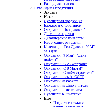
Распродажа папок
Сувенирная продукция
Закрыть
Назад
Сувенирная продукция
Блокноты с логотипом
Открытки "Поздравляю"
Детские открытки
Дизайнерские конверты
Новогодние открытки
Календари "Год Дракона 2024"
за 3 дня
Открытки "9 Мая", "День
победы"
Открытки "С 23 Февраля"
Открытки "С 8 Марта!"
Открытки "С днём строителя"
Открытки времён СССР
Открытки из бархата
Открытки ко Дню учителя
Открытки с тиснением
Сувенирные шкатулки
Ещё
Изделия из кожи с
вашим логотипом