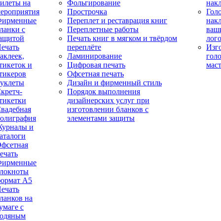
илеты на
Фольгирование
нак
ероприятия
Прострочка
Гол
Фирменные
Переплет и реставрация книг
нак
ланки с
Переплетные работы
ваш
ащитой
Печать книг в мягком и твёрдом
лог
ечать
переплёте
Изг
аклеек,
Ламинирование
гол
тикеток и
Цифровая печать
мас
тикеров
Офсетная печать
уклеты
Дизайн и фирменный стиль
кретч-
Порядок выполнения
тикетки
дизайнерских услуг при
вадебная
изготовлении бланков с
олиграфия
элементами защиты
урналы и
аталоги
фсетная
ечать
Фирменные
локноты
ормат А5
ечать
ланков на
умаге с
одяным