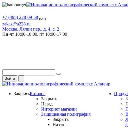
+7 (495) 228-09-58
(мн)
zakaz@a228.ru
Москва
, Лялин пер., д. 4, с. 2
Пн-чт
10:00-18:00,
пт
10:00-17:00
Войти
Закрыть
Каталог
Проду
Закрыть
З
Назад
Н
Интернет магазин
П
Защищенная полиграфия
В
Закрыть
Л
Назад
ф