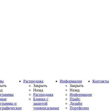
мы
Распродажа
Информация
Контакты
рыть
Закрыть
Закрыть
ад
Назад
Назад
ограммы
Распродажа
Информация
овые
Бланки с
Прайс
ограммы и
защитой
Дизайн
ографические
универсальные
Портфолио