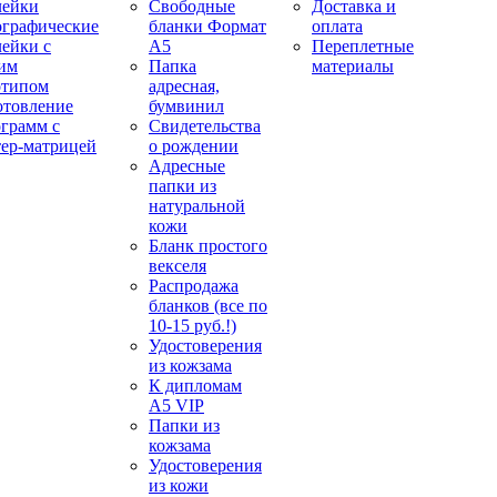
лейки
Свободные
Доставка и
ографические
бланки Формат
оплата
лейки с
А5
Переплетные
им
Папка
материалы
отипом
адресная,
отовление
бумвинил
ограмм с
Свидетельства
тер-матрицей
о рождении
Адресные
папки из
натуральной
кожи
Бланк простого
векселя
Распродажа
бланков (все по
10-15 руб.!)
Удостоверения
из кожзама
К дипломам
А5 VIP
Папки из
кожзама
Удостоверения
из кожи