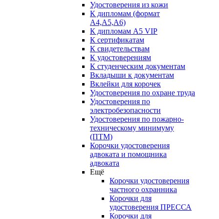
Удостоверения из кожи
К дипломам (формат
А4,А5,А6)
К дипломам А5 VIP
К сертификатам
К свидетельствам
К удостоверениям
К студенческим документам
Вкладыши к документам
Вклейки для корочек
Удостоверения по охране труда
Удостоверения по
электробезопасности
Удостоверения по пожарно-
техническому минимуму
(ПТМ)
Корочки удостоверения
адвоката и помощника
адвоката
Ещё
Корочки удостоверения
частного охранника
Корочки для
удостоверения ПРЕССА
Корочки для