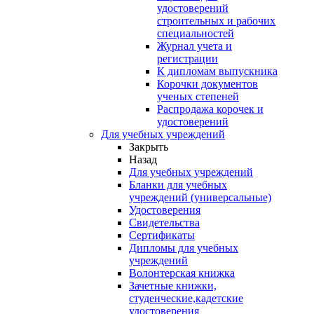
удостоверений
строительных и рабочих
специальностей
Журнал учета и
регистрации
К дипломам выпускника
Корочки документов
ученых степеней
Распродажа корочек и
удостоверений
Для учебных учреждений
Закрыть
Назад
Для учебных учреждений
Бланки для учебных
учреждений (универсальные)
Удостоверения
Свидетельства
Сертификаты
Дипломы для учебных
учреждений
Волонтерская книжка
Зачетные книжки,
студенческие,кадетские
удостоверения