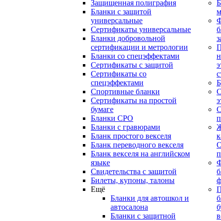
Защищенная полиграфия
Б
Бланки с защитой
м
универсальные
Сертификаты универсальные
б
Бланки добровольной
з
сертификации и метрологии
П
Бланки со спецэффектами
н
Сертификаты с защитой
э
Сертификаты со
с
спецэффектами
Б
Спортивные бланки
С
Cертификаты на простой
э
бумаге
С
Бланки СРО
п
Бланки с гравюрами
Ж
Бланк простого векселя
к
Бланк переводного векселя
О
Бланк векселя на английском
п
языке
Свидетельства с защитой
б
Билеты, купоны, талоны
ф
Ещё
П
Бланки для автошкол и
б
автосалона
б
Бланки с защитной
в