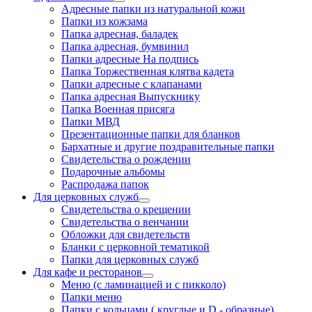
Адресные папки из натуральной кожи
Папки из кожзама
Папка адресная, баладек
Папка адресная, бумвинил
Папки адресные На подпись
Папка Торжественная клятва кадета
Папки адресные с клапанами
Папка адресная Выпускнику
Папка Военная присяга
Папки МВД
Презентационные папки для бланков
Бархатные и другие поздравительные папки
Свидетельства о рождении
Подарочные альбомы
Распродажа папок
Для церковных служб
Свидетельства о крещении
Свидетельства о венчании
Обложки для свидетельств
Бланки с церковной тематикой
Папки для церковных служб
Для кафе и ресторанов
Меню (с ламинацией и с пикколо)
Папки меню
Папки с кольцами ( круглые и D - образные)