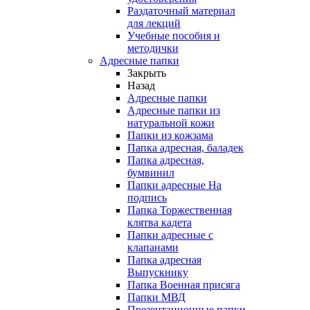
Раздаточный материал
для лекций
Учебные пособия и
методички
Адресные папки
Закрыть
Назад
Адресные папки
Адресные папки из
натуральной кожи
Папки из кожзама
Папка адресная, баладек
Папка адресная,
бумвинил
Папки адресные На
подпись
Папка Торжественная
клятва кадета
Папки адресные с
клапанами
Папка адресная
Выпускнику
Папка Военная присяга
Папки МВД
Презентационные папки