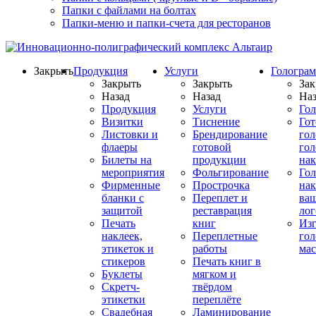
Папки с файлами на болтах
Папки-меню и папки-счета для ресторанов
Закрыть
Продукция
Услуги
Гологра
Закрыть
Закрыть
Зак
Назад
Назад
Наз
Продукция
Услуги
Го
Визитки
Тиснение
Го
Листовки и
Брендирование
го
флаеры
готовой
гол
Билеты на
продукции
на
мероприятия
Фольгирование
Гол
Фирменные
Прострочка
нак
бланки с
Переплет и
ва
защитой
реставрация
ло
Печать
книг
Изг
наклеек,
Переплетные
гол
этикеток и
работы
мас
стикеров
Печать книг в
Буклеты
мягком и
Скретч-
твёрдом
этикетки
переплёте
Свадебная
Ламинирование