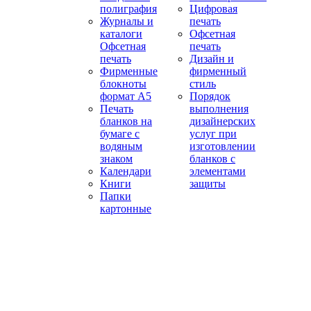
полиграфия
Цифровая
Журналы и
печать
каталоги
Офсетная
Офсетная
печать
печать
Дизайн и
Фирменные
фирменный
блокноты
стиль
формат А5
Порядок
Печать
выполнения
бланков на
дизайнерских
бумаге с
услуг при
водяным
изготовлении
знаком
бланков с
Календари
элементами
Книги
защиты
Папки
картонные