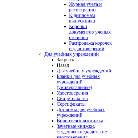
Журнал учета и
регистрации
К дипломам
выпускника
Корочки
документов ученых
степеней
Распродажа корочек
и удостоверений
Для учебных учреждений
Закрыть
Назад
Для учебных учреждений
Бланки для учебных
учреждений
(универсальные)
Удостоверения
Свидетельства
Сертификаты
Дипломы для учебных
учреждений
Волонтерская книжка
Зачетные книжки,
студенческие,кадетские
удостоверения