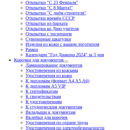
Открытки "С 23 Февраля"
Открытки "С 8 Марта!"
Открытки "С днём строителя"
Открытки времён СССР
Открытки из бархата
Открытки ко Дню учителя
Открытки с тиснением
Сувенирные шкатулки
Изделия из кожи с вашим логотипом
Рамки
Календари "Год Дракона 2024" за 3 дня
Корочки для документов
Ламинирование документов
Удостоверения из кожзама
Удостоверения из кожи
К дипломам (формат А4,А5,А6)
К дипломам А5 VIP
К сертификатам
К свидетельствам
К удостоверениям
К студенческим документам
Вкладыши к документам
Вклейки для корочек
Удостоверения по охране труда
Удостоверения по электробезопасности