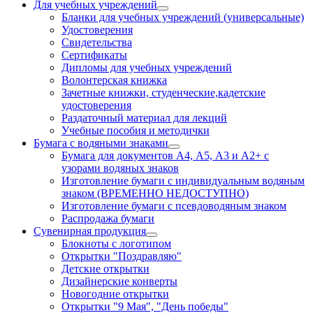
Для учебных учреждений
Бланки для учебных учреждений (универсальные)
Удостоверения
Свидетельства
Сертификаты
Дипломы для учебных учреждений
Волонтерская книжка
Зачетные книжки, студенческие,кадетские
удостоверения
Раздаточный материал для лекций
Учебные пособия и методички
Бумага с водяными знаками
Бумага для документов А4, А5, А3 и А2+ с
узорами водяных знаков
Изготовление бумаги с индивидуальным водяным
знаком (ВРЕМЕННО НЕДОСТУПНО)
Изготовление бумаги с псевдоводяным знаком
Распродажа бумаги
Сувенирная продукция
Блокноты с логотипом
Открытки "Поздравляю"
Детские открытки
Дизайнерские конверты
Новогодние открытки
Открытки "9 Мая", "День победы"