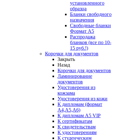
установленного
образца
Бланки свободного
назначения
Свободные бланки
Формат А5
Распродажа
бланков (все по 10-
15 руб.!)
Корочки для документов
Закрыть
Назад
Корочки для документов
Ламинирование
документов
Удостоверения из
кожзама
Удостоверения из кожи
К дипломам (формат
А4,А5,А6)
К дипломам А5 VIP
К сертификатам
К свидетельствам
К удостоверениям
К студенческим