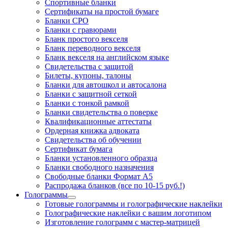
Спортивные бланки
Cертификаты на простой бумаге
Бланки СРО
Бланки с гравюрами
Бланк простого векселя
Бланк переводного векселя
Бланк векселя на английском языке
Свидетельства с защитой
Билеты, купоны, талоны
Бланки для автошкол и автосалона
Бланки с защитной сеткой
Бланки с тонкой рамкой
Бланки свидетельства о поверке
Квалификационные аттестаты
Ордерная книжка адвоката
Свидетельства об обучении
Сертификат бумага
Бланки установленного образца
Бланки свободного назначения
Свободные бланки Формат А5
Распродажа бланков (все по 10-15 руб.!)
Голограммы
Готовые голограммы и голографические наклейки
Голографические наклейки с вашим логотипом
Изготовление голограмм с мастер-матрицей