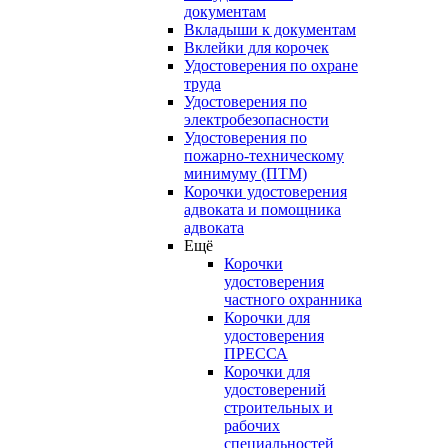
документам
Вкладыши к документам
Вклейки для корочек
Удостоверения по охране
труда
Удостоверения по
электробезопасности
Удостоверения по
пожарно-техническому
минимуму (ПТМ)
Корочки удостоверения
адвоката и помощника
адвоката
Ещё
Корочки
удостоверения
частного охранника
Корочки для
удостоверения
ПРЕССА
Корочки для
удостоверений
строительных и
рабочих
специальностей