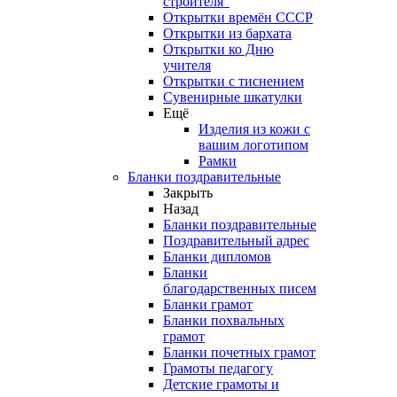
строителя"
Открытки времён СССР
Открытки из бархата
Открытки ко Дню
учителя
Открытки с тиснением
Сувенирные шкатулки
Ещё
Изделия из кожи с
вашим логотипом
Рамки
Бланки поздравительные
Закрыть
Назад
Бланки поздравительные
Поздравительный адрес
Бланки дипломов
Бланки
благодарственных писем
Бланки грамот
Бланки похвальных
грамот
Бланки почетных грамот
Грамоты педагогу
Детские грамоты и