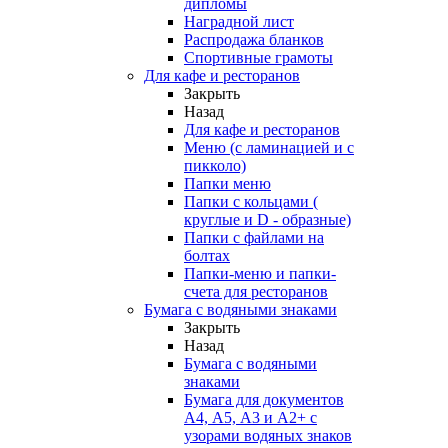
дипломы
Наградной лист
Распродажа бланков
Спортивные грамоты
Для кафе и ресторанов
Закрыть
Назад
Для кафе и ресторанов
Меню (с ламинацией и с
пикколо)
Папки меню
Папки с кольцами (
круглые и D - образные)
Папки с файлами на
болтах
Папки-меню и папки-
счета для ресторанов
Бумага с водяными знаками
Закрыть
Назад
Бумага с водяными
знаками
Бумага для документов
А4, А5, А3 и А2+ с
узорами водяных знаков