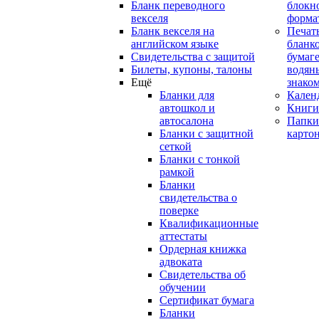
Бланк переводного
блокн
векселя
форма
Бланк векселя на
Печат
английском языке
бланко
Свидетельства с защитой
бумаге
Билеты, купоны, талоны
водян
Ещё
знако
Бланки для
Кален
автошкол и
Книги
автосалона
Папки
Бланки с защитной
карто
сеткой
Бланки с тонкой
рамкой
Бланки
свидетельства о
поверке
Квалификационные
аттестаты
Ордерная книжка
адвоката
Свидетельства об
обучении
Сертификат бумага
Бланки