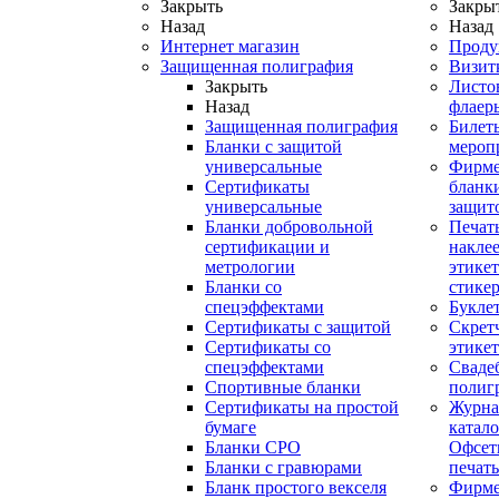
Закрыть
Закры
Назад
Назад
Интернет магазин
Проду
Защищенная полиграфия
Визит
Закрыть
Листо
Назад
флаер
Защищенная полиграфия
Билет
Бланки с защитой
мероп
универсальные
Фирм
Сертификаты
бланки
универсальные
защит
Бланки добровольной
Печат
сертификации и
наклее
метрологии
этикет
Бланки со
стике
спецэффектами
Букле
Сертификаты с защитой
Скрет
Сертификаты со
этике
спецэффектами
Сваде
Спортивные бланки
полиг
Cертификаты на простой
Журна
бумаге
катал
Бланки СРО
Офсет
Бланки с гравюрами
печать
Бланк простого векселя
Фирм