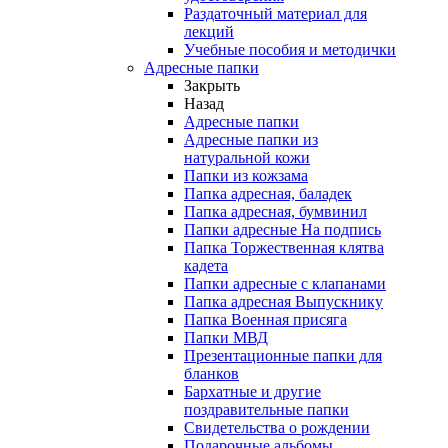
Раздаточный материал для
лекций
Учебные пособия и методички
Адресные папки
Закрыть
Назад
Адресные папки
Адресные папки из
натуральной кожи
Папки из кожзама
Папка адресная, баладек
Папка адресная, бумвинил
Папки адресные На подпись
Папка Торжественная клятва
кадета
Папки адресные с клапанами
Папка адресная Выпускнику
Папка Военная присяга
Папки МВД
Презентационные папки для
бланков
Бархатные и другие
поздравительные папки
Свидетельства о рождении
Подарочные альбомы