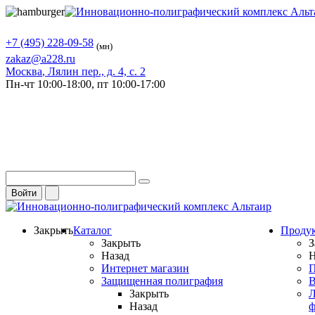
+7 (495) 228-09-58
(мн)
zakaz@a228.ru
Москва
, Лялин пер., д. 4, с. 2
Пн-чт
10:00-18:00,
пт
10:00-17:00
Войти
Закрыть
Каталог
Проду
Закрыть
З
Назад
Н
Интернет магазин
П
Защищенная полиграфия
В
Закрыть
Л
Назад
ф