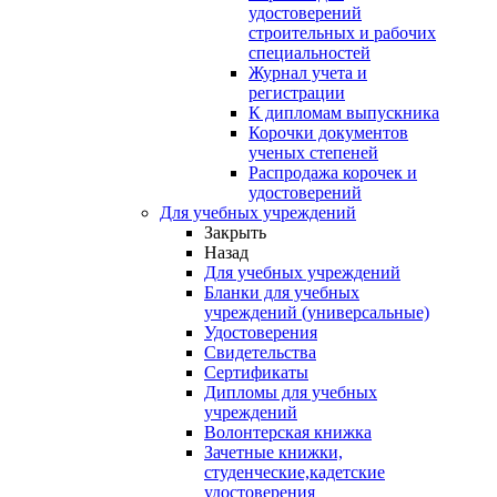
удостоверений
строительных и рабочих
специальностей
Журнал учета и
регистрации
К дипломам выпускника
Корочки документов
ученых степеней
Распродажа корочек и
удостоверений
Для учебных учреждений
Закрыть
Назад
Для учебных учреждений
Бланки для учебных
учреждений (универсальные)
Удостоверения
Свидетельства
Сертификаты
Дипломы для учебных
учреждений
Волонтерская книжка
Зачетные книжки,
студенческие,кадетские
удостоверения