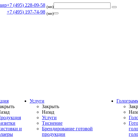
+7 (495) 228-09-58
(мн)
+7 (495) 197-74-98
(мн)
кция
Услуги
Голограм
акрыть
Закрыть
Зак
азад
Назад
Наз
родукция
Услуги
Гол
изитки
Тиснение
Гот
истовки и
Брендирование готовой
гол
лаеры
продукции
гол