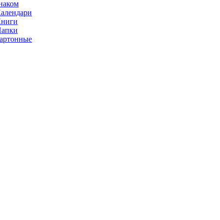
наком
алендари
Книги
Папки
артонные