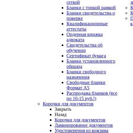
сеткой
з
Бланки с тонкой рамкой
К
Бланки свидетельства о
поверке
Квалификационные
к
аттестаты
Ордерная книжка
адвоката
Свидетельства об
обучении
Сертификат бумага
Бланки установленного
образца
Бланки свободного
назначения
Свободные бланки
Формат А5
Распродажа бланков (все
по 10-15 руб.!)
Корочки для документов
Закрыть
Назад
Корочки для документов
Ламинирование документов
Удостоверения из кожзама