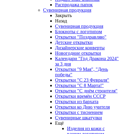
Распродажа папок
Сувенирная продукция
Закрыть
Назад
Сувенирная продукция
Блокноты с логотипом
Открытки "Поздравляю"
Детские открытки
Дизайнерские конверты
Новогодние открытки
Календари "Год Дракона 2024"
за 3 дня
Открытки "9 Мая", "День
победы"
Открытки "С 23 Февраля"
Открытки "С 8 Марта!"
Открытки "С днём строителя"
Открытки времён СССР
Открытки из бархата
Открытки ко Дню учителя
Открытки с тиснением
Сувенирные шкатулки
Ещё
Изделия из кожи с
вашим логотипом