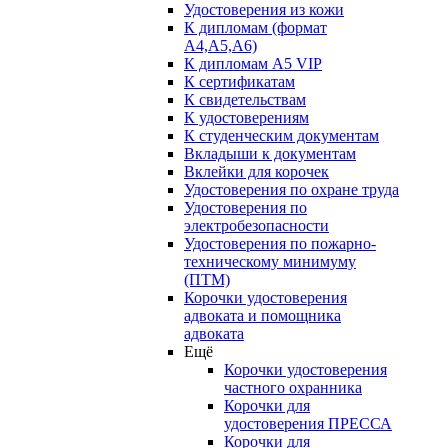
Удостоверения из кожи
К дипломам (формат
А4,А5,А6)
К дипломам А5 VIP
К сертификатам
К свидетельствам
К удостоверениям
К студенческим документам
Вкладыши к документам
Вклейки для корочек
Удостоверения по охране труда
Удостоверения по
электробезопасности
Удостоверения по пожарно-
техническому минимуму
(ПТМ)
Корочки удостоверения
адвоката и помощника
адвоката
Ещё
Корочки удостоверения
частного охранника
Корочки для
удостоверения ПРЕССА
Корочки для