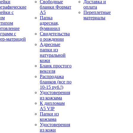
лейки
Свободные
Доставка и
ографические
бланки Формат
оплата
лейки с
А5
Переплетные
им
Папка
материалы
отипом
адресная,
отовление
бумвинил
ограмм с
Свидетельства
тер-матрицей
о рождении
Адресные
папки из
натуральной
кожи
Бланк простого
векселя
Распродажа
бланков (все по
10-15 руб.!)
Удостоверения
из кожзама
К дипломам
А5 VIP
Папки из
кожзама
Удостоверения
из кожи