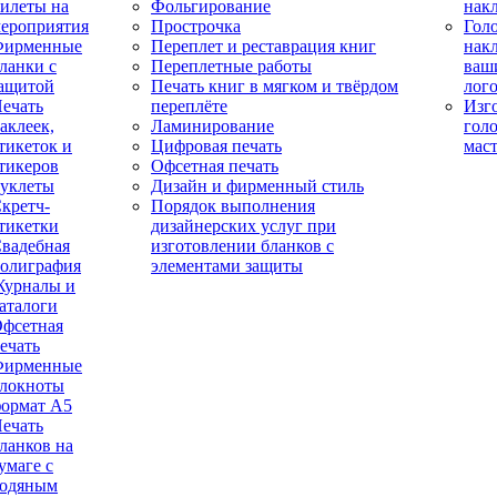
илеты на
Фольгирование
нак
ероприятия
Прострочка
Гол
Фирменные
Переплет и реставрация книг
нак
ланки с
Переплетные работы
ваш
ащитой
Печать книг в мягком и твёрдом
лог
ечать
переплёте
Изг
аклеек,
Ламинирование
гол
тикеток и
Цифровая печать
мас
тикеров
Офсетная печать
уклеты
Дизайн и фирменный стиль
кретч-
Порядок выполнения
тикетки
дизайнерских услуг при
вадебная
изготовлении бланков с
олиграфия
элементами защиты
урналы и
аталоги
фсетная
ечать
Фирменные
локноты
ормат А5
ечать
ланков на
умаге с
одяным