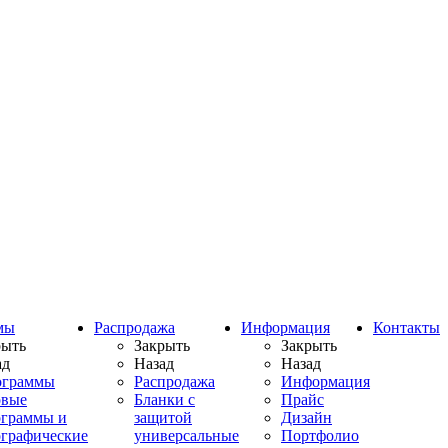
мы
Распродажа
Информация
Контакты
рыть
Закрыть
Закрыть
ад
Назад
Назад
ограммы
Распродажа
Информация
овые
Бланки с
Прайс
ограммы и
защитой
Дизайн
ографические
универсальные
Портфолио