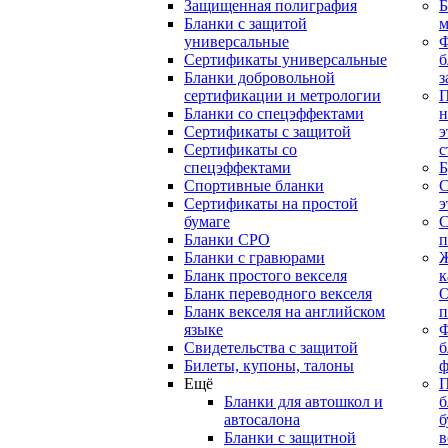
Защищенная полиграфия
Б
Бланки с защитой
м
универсальные
Сертификаты универсальные
б
Бланки добровольной
з
сертификации и метрологии
П
Бланки со спецэффектами
н
Сертификаты с защитой
э
Сертификаты со
с
спецэффектами
Б
Спортивные бланки
С
Cертификаты на простой
э
бумаге
С
Бланки СРО
п
Бланки с гравюрами
Ж
Бланк простого векселя
к
Бланк переводного векселя
О
Бланк векселя на английском
п
языке
Свидетельства с защитой
б
Билеты, купоны, талоны
ф
Ещё
П
Бланки для автошкол и
б
автосалона
б
Бланки с защитной
в