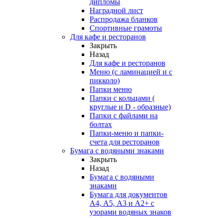
дипломы
Наградной лист
Распродажа бланков
Спортивные грамоты
Для кафе и ресторанов
Закрыть
Назад
Для кафе и ресторанов
Меню (с ламинацией и с
пикколо)
Папки меню
Папки с кольцами (
круглые и D - образные)
Папки с файлами на
болтах
Папки-меню и папки-
счета для ресторанов
Бумага с водяными знаками
Закрыть
Назад
Бумага с водяными
знаками
Бумага для документов
А4, А5, А3 и А2+ с
узорами водяных знаков