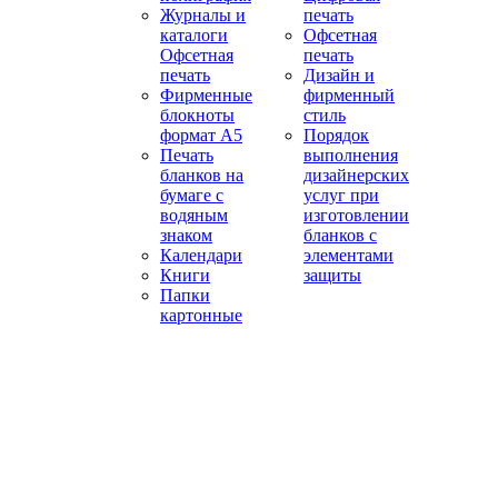
Журналы и
печать
каталоги
Офсетная
Офсетная
печать
печать
Дизайн и
Фирменные
фирменный
блокноты
стиль
формат А5
Порядок
Печать
выполнения
бланков на
дизайнерских
бумаге с
услуг при
водяным
изготовлении
знаком
бланков с
Календари
элементами
Книги
защиты
Папки
картонные