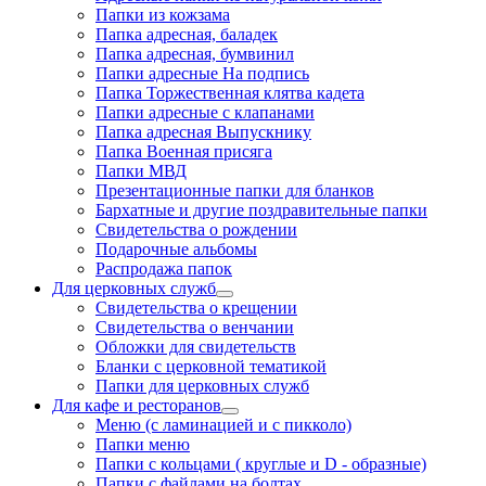
Папки из кожзама
Папка адресная, баладек
Папка адресная, бумвинил
Папки адресные На подпись
Папка Торжественная клятва кадета
Папки адресные с клапанами
Папка адресная Выпускнику
Папка Военная присяга
Папки МВД
Презентационные папки для бланков
Бархатные и другие поздравительные папки
Свидетельства о рождении
Подарочные альбомы
Распродажа папок
Для церковных служб
Свидетельства о крещении
Свидетельства о венчании
Обложки для свидетельств
Бланки с церковной тематикой
Папки для церковных служб
Для кафе и ресторанов
Меню (с ламинацией и с пикколо)
Папки меню
Папки с кольцами ( круглые и D - образные)
Папки с файлами на болтах