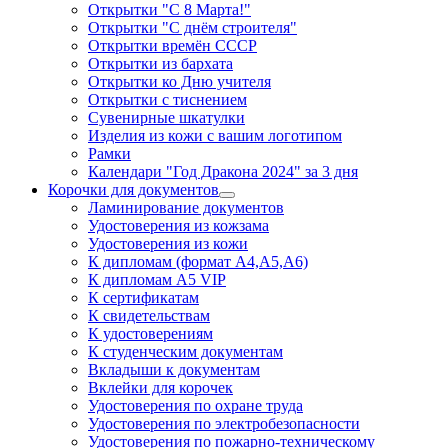
Открытки "С 8 Марта!"
Открытки "С днём строителя"
Открытки времён СССР
Открытки из бархата
Открытки ко Дню учителя
Открытки с тиснением
Сувенирные шкатулки
Изделия из кожи с вашим логотипом
Рамки
Календари "Год Дракона 2024" за 3 дня
Корочки для документов
Ламинирование документов
Удостоверения из кожзама
Удостоверения из кожи
К дипломам (формат А4,А5,А6)
К дипломам А5 VIP
К сертификатам
К свидетельствам
К удостоверениям
К студенческим документам
Вкладыши к документам
Вклейки для корочек
Удостоверения по охране труда
Удостоверения по электробезопасности
Удостоверения по пожарно-техническому