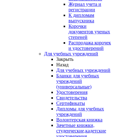
Журнал учета и
регистрации
К дипломам
выпускника
Корочки
документов ученых
степеней
Распродажа корочек
и удостоверений
Для учебных учреждений
Закрыть
Назад
Для учебных учреждений
Бланки для учебных
учреждений
(универсальные)
Удостоверения
Свидетельства
Сертификаты
Дипломы для учебных
учреждений
Волонтерская книжка
Зачетные книжки,
студенческие,кадетские
удостоверения