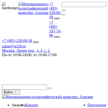
+7
(495)
228-09-
58
(мн)
+7
(495)
197-74-
98
(мн)
+7 (495) 228-09-58
(мн)
zakaz@a228.ru
Москва
, Лялин пер., д. 4, с. 2
Пн-чт
10:00-18:00,
пт
10:00-17:00
Войти
Закрыть
Каталог
Продукция