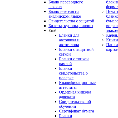
Бланк переводного
блокн
векселя
форма
Бланк векселя на
Печат
английском языке
бланко
Свидетельства с защитой
бумаге
Билеты, купоны, талоны
водян
Ещё
знако
Бланки для
Кален
автошкол и
Книги
автосалона
Папки
Бланки с защитной
карто
сеткой
Бланки с тонкой
рамкой
Бланки
свидетельства о
поверке
Квалификационные
аттестаты
Ордерная книжка
адвоката
Свидетельства об
обучении
Сертификат бумага
Бланки