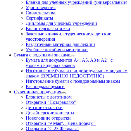
Бланки для учебных учреждений (универсальные)
Удостоверения
Свидетельства
Сертификаты
Дипломы для учебных учреждений
Волонтерская книжка
Зачетные книжки, студенческие,кадетские
удостоверения
Раздаточный материал для лекций
Учебные пособия и методички
Бумага с водяными знаками
Бумага для документов А4, А5, А3 и А2+ с
узорами водяных знаков
Изготовление бумаги с индивидуальным водяным
знаком (ВРЕМЕННО НЕДОСТУПНО)
Изготовление бумаги с псевдоводяным знаком
Распродажа бумаги
Сувенирная продукция
Блокноты с логотипом
Открытки "Поздравляю"
Детские открытки
Дизайнерские конверты
Новогодние открытки
Открытки "9 Мая", "День победы"
Открытки "С 23 Февраля"