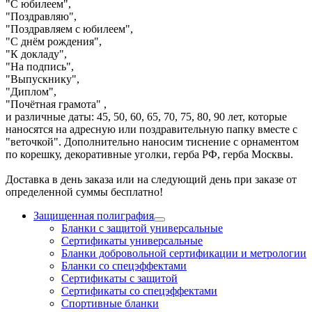
"С юбилеем",
"Поздравляю",
"Поздравляем с юбилеем",
"С днём рождения",
"К докладу",
"На подпись",
"Выпускнику",
"Диплом",
"Почётная грамота" ,
и различные даты: 45, 50, 60, 65, 70, 75, 80, 90 лет, которые
наносятся на адресную или поздравительную папку вместе с
"веточкой". Дополнительно наносим тиснение с орнаментом
по корешку, декоративные уголки, герба РФ, герба Москвы.
Доставка в день заказа или на следующий день при заказе от
определенной суммы бесплатно!
Защищенная полиграфия
Бланки с защитой универсальные
Сертификаты универсальные
Бланки добровольной сертификации и метрологии
Бланки со спецэффектами
Сертификаты с защитой
Сертификаты со спецэффектами
Спортивные бланки