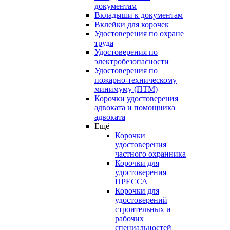
документам
Вкладыши к документам
Вклейки для корочек
Удостоверения по охране
труда
Удостоверения по
электробезопасности
Удостоверения по
пожарно-техническому
минимуму (ПТМ)
Корочки удостоверения
адвоката и помощника
адвоката
Ещё
Корочки
удостоверения
частного охранника
Корочки для
удостоверения
ПРЕССА
Корочки для
удостоверений
строительных и
рабочих
специальностей