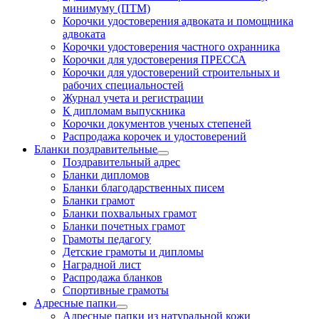
минимуму (ПТМ)
Корочки удостоверения адвоката и помощника
адвоката
Корочки удостоверения частного охранника
Корочки для удостоверения ПРЕССА
Корочки для удостоверений строительных и
рабочих специальностей
Журнал учета и регистрации
К дипломам выпускника
Корочки документов ученых степеней
Распродажа корочек и удостоверений
Бланки поздравительные
Поздравительный адрес
Бланки дипломов
Бланки благодарственных писем
Бланки грамот
Бланки похвальных грамот
Бланки почетных грамот
Грамоты педагогу
Детские грамоты и дипломы
Наградной лист
Распродажа бланков
Спортивные грамоты
Адресные папки
Адресные папки из натуральной кожи