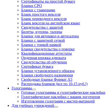
Cертификаты на простой бумаге
Бланки СРО
Бланки с гравюрами
Бланк простого векселя
Бланк переводного векселя
Бланк векселя на английском языке
Свидетельства с защитой
Билеты, купоны, талоны
Бланки для автошкол и автосалона
Бланки с защитной сеткой
Бланки с тонкой рамкой
Бланки свидетельства о поверке
Квалификационные аттестаты
Ордерная книжка адвоката
Свидетельства об обучении
Сертификат бумага
Бланки установленного образца
Бланки свободного назначения
Свободные бланки Формат А5
Распродажа бланков (все по 10-15 руб.!)
Голограммы
Готовые голограммы и голографические наклейки
Голографические наклейки с вашим логотипом
Изготовление голограмм с мастер-матрицей
Для учебных учреждений