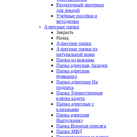
Раздаточный материал
для лекций
Учебные пособия и
методички
Адресные папки
Закрыть
Назад
Адресные папки
Адресные папки из
натуральной кожи
Папки из кожзама
Папка адресная, баладек
Папка адресная,
бумвинил
Папки адресные На
подпись
Папка Торжественная
клятва кадета
Папки адресные с
клапанами
Папка адресная
Выпускнику
Папка Военная присяга
Папки МВД
Презентационные папки