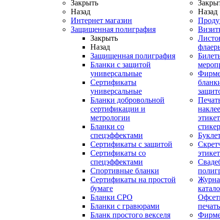
Закрыть
Закры
Назад
Назад
Интернет магазин
Проду
Защищенная полиграфия
Визит
Закрыть
Листо
Назад
флаер
Защищенная полиграфия
Билет
Бланки с защитой
мероп
универсальные
Фирм
Сертификаты
бланки
универсальные
защит
Бланки добровольной
Печат
сертификации и
наклее
метрологии
этикет
Бланки со
стике
спецэффектами
Букле
Сертификаты с защитой
Скрет
Сертификаты со
этике
спецэффектами
Сваде
Спортивные бланки
полиг
Cертификаты на простой
Журна
бумаге
катал
Бланки СРО
Офсет
Бланки с гравюрами
печать
Бланк простого векселя
Фирм