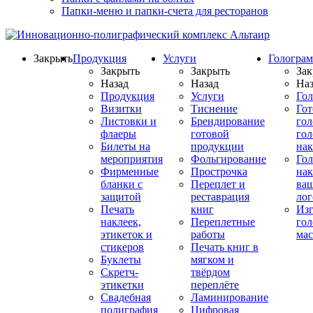
Папки-меню и папки-счета для ресторанов
Закрыть
Продукция
Услуги
Гологра
Закрыть
Закрыть
Зак
Назад
Назад
Наз
Продукция
Услуги
Го
Визитки
Тиснение
Го
Листовки и
Брендирование
го
флаеры
готовой
гол
Билеты на
продукции
на
мероприятия
Фольгирование
Гол
Фирменные
Прострочка
нак
бланки с
Переплет и
ва
защитой
реставрация
ло
Печать
книг
Изг
наклеек,
Переплетные
гол
этикеток и
работы
мас
стикеров
Печать книг в
Буклеты
мягком и
Скретч-
твёрдом
этикетки
переплёте
Свадебная
Ламинирование
полиграфия
Цифровая