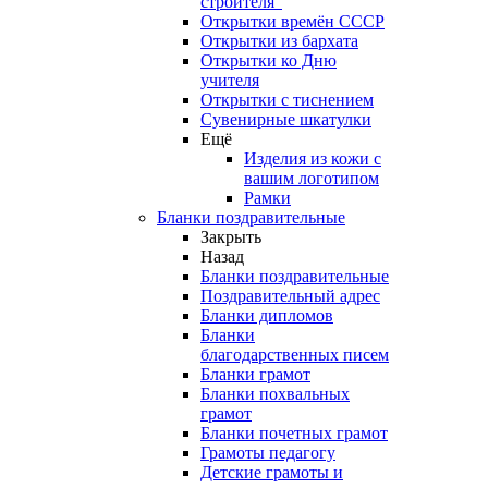
строителя"
Открытки времён СССР
Открытки из бархата
Открытки ко Дню
учителя
Открытки с тиснением
Сувенирные шкатулки
Ещё
Изделия из кожи с
вашим логотипом
Рамки
Бланки поздравительные
Закрыть
Назад
Бланки поздравительные
Поздравительный адрес
Бланки дипломов
Бланки
благодарственных писем
Бланки грамот
Бланки похвальных
грамот
Бланки почетных грамот
Грамоты педагогу
Детские грамоты и