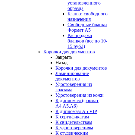
установленного
образца
Бланки свободного
назначения
Свободные бланки
Формат А5
Распродажа
бланков (все по 10-
15 руб.!)
Корочки для документов
Закрыть
Назад
Корочки для документов
Ламинирование
документов
Удостоверения из
кожзама
Удостоверения из кожи
К дипломам (формат
А4,А5,А6)
К дипломам А5 VIP
К сертификатам
К свидетельствам
К удостоверениям
К студенческим