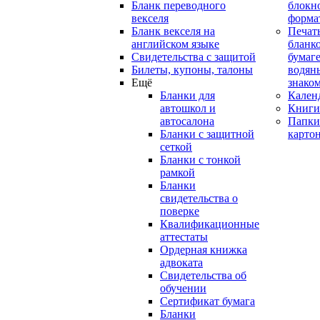
Бланк переводного
блокн
векселя
форма
Бланк векселя на
Печат
английском языке
бланко
Свидетельства с защитой
бумаге
Билеты, купоны, талоны
водян
Ещё
знако
Бланки для
Кален
автошкол и
Книги
автосалона
Папки
Бланки с защитной
карто
сеткой
Бланки с тонкой
рамкой
Бланки
свидетельства о
поверке
Квалификационные
аттестаты
Ордерная книжка
адвоката
Свидетельства об
обучении
Сертификат бумага
Бланки