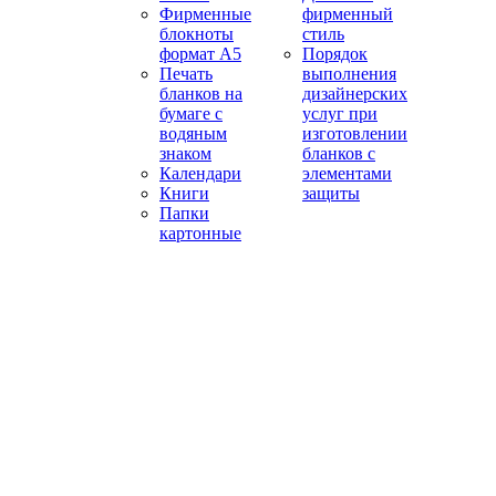
Фирменные
фирменный
блокноты
стиль
формат А5
Порядок
Печать
выполнения
бланков на
дизайнерских
бумаге с
услуг при
водяным
изготовлении
знаком
бланков с
Календари
элементами
Книги
защиты
Папки
картонные