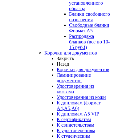
установленного
образца
Бланки свободного
назначения
Свободные бланки
Формат А5
Распродажа
бланков (все по 10-
15 руб.!)
Корочки для документов
Закрыть
Назад
Корочки для документов
Ламинирование
документов
Удостоверения из
кожзама
Удостоверения из кожи
К дипломам (формат
А4,А5,А6)
К дипломам А5 VIP
К сертификатам
К свидетельствам
К удостоверениям
К студенческим