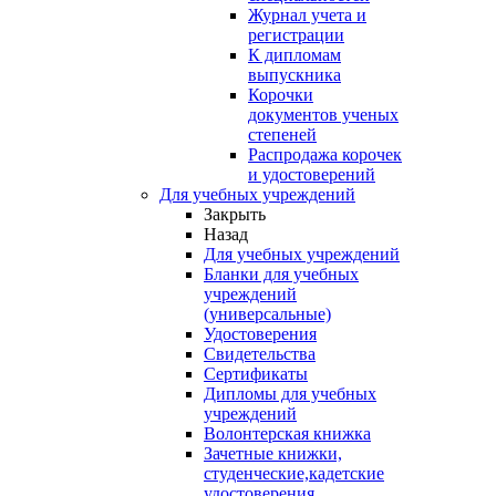
Журнал учета и
регистрации
К дипломам
выпускника
Корочки
документов ученых
степеней
Распродажа корочек
и удостоверений
Для учебных учреждений
Закрыть
Назад
Для учебных учреждений
Бланки для учебных
учреждений
(универсальные)
Удостоверения
Свидетельства
Сертификаты
Дипломы для учебных
учреждений
Волонтерская книжка
Зачетные книжки,
студенческие,кадетские
удостоверения