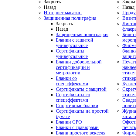
Закрыть
Закры
Назад
Назад
Интернет магазин
Проду
Защищенная полиграфия
Визит
Закрыть
Листо
Назад
флаер
Защищенная полиграфия
Билет
Бланки с защитой
мероп
универсальные
Фирм
Сертификаты
бланки
универсальные
защит
Бланки добровольной
Печат
сертификации и
наклее
метрологии
этикет
Бланки со
стике
спецэффектами
Букле
Сертификаты с защитой
Скрет
Сертификаты со
этике
спецэффектами
Сваде
Спортивные бланки
полиг
Cертификаты на простой
Журна
бумаге
катал
Бланки СРО
Офсет
Бланки с гравюрами
печать
Бланк простого векселя
Фирм