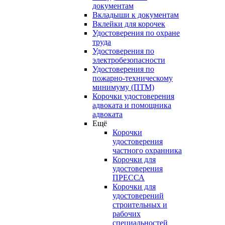
документам
Вкладыши к документам
Вклейки для корочек
Удостоверения по охране
труда
Удостоверения по
электробезопасности
Удостоверения по
пожарно-техническому
минимуму (ПТМ)
Корочки удостоверения
адвоката и помощника
адвоката
Ещё
Корочки
удостоверения
частного охранника
Корочки для
удостоверения
ПРЕССА
Корочки для
удостоверений
строительных и
рабочих
специальностей