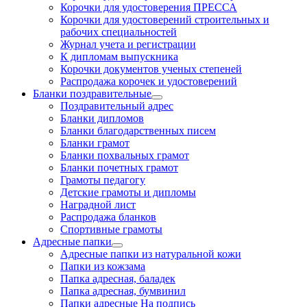
Корочки для удостоверения ПРЕССА
Корочки для удостоверений строительных и
рабочих специальностей
Журнал учета и регистрации
К дипломам выпускника
Корочки документов ученых степеней
Распродажа корочек и удостоверений
Бланки поздравительные
Поздравительный адрес
Бланки дипломов
Бланки благодарственных писем
Бланки грамот
Бланки похвальных грамот
Бланки почетных грамот
Грамоты педагогу
Детские грамоты и дипломы
Наградной лист
Распродажа бланков
Спортивные грамоты
Адресные папки
Адресные папки из натуральной кожи
Папки из кожзама
Папка адресная, баладек
Папка адресная, бумвинил
Папки адресные На подпись