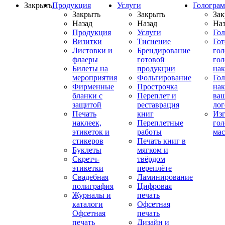
Закрыть
Продукция
Услуги
Гологра
Закрыть
Закрыть
Зак
Назад
Назад
Наз
Продукция
Услуги
Го
Визитки
Тиснение
Го
Листовки и
Брендирование
го
флаеры
готовой
гол
Билеты на
продукции
на
мероприятия
Фольгирование
Гол
Фирменные
Прострочка
нак
бланки с
Переплет и
ва
защитой
реставрация
ло
Печать
книг
Изг
наклеек,
Переплетные
гол
этикеток и
работы
мас
стикеров
Печать книг в
Буклеты
мягком и
Скретч-
твёрдом
этикетки
переплёте
Свадебная
Ламинирование
полиграфия
Цифровая
Журналы и
печать
каталоги
Офсетная
Офсетная
печать
печать
Дизайн и