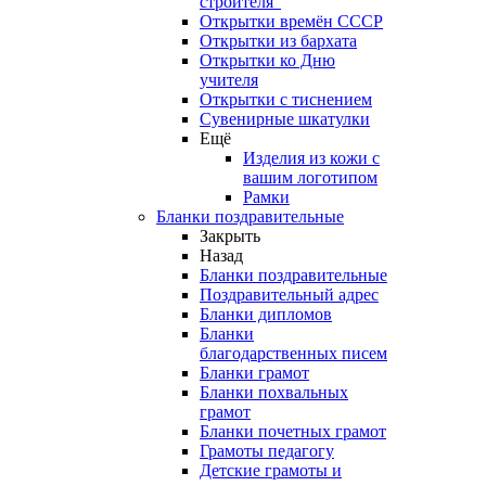
строителя"
Открытки времён СССР
Открытки из бархата
Открытки ко Дню
учителя
Открытки с тиснением
Сувенирные шкатулки
Ещё
Изделия из кожи с
вашим логотипом
Рамки
Бланки поздравительные
Закрыть
Назад
Бланки поздравительные
Поздравительный адрес
Бланки дипломов
Бланки
благодарственных писем
Бланки грамот
Бланки похвальных
грамот
Бланки почетных грамот
Грамоты педагогу
Детские грамоты и