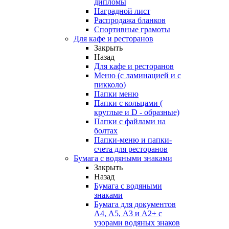
дипломы
Наградной лист
Распродажа бланков
Спортивные грамоты
Для кафе и ресторанов
Закрыть
Назад
Для кафе и ресторанов
Меню (с ламинацией и с
пикколо)
Папки меню
Папки с кольцами (
круглые и D - образные)
Папки с файлами на
болтах
Папки-меню и папки-
счета для ресторанов
Бумага с водяными знаками
Закрыть
Назад
Бумага с водяными
знаками
Бумага для документов
А4, А5, А3 и А2+ с
узорами водяных знаков