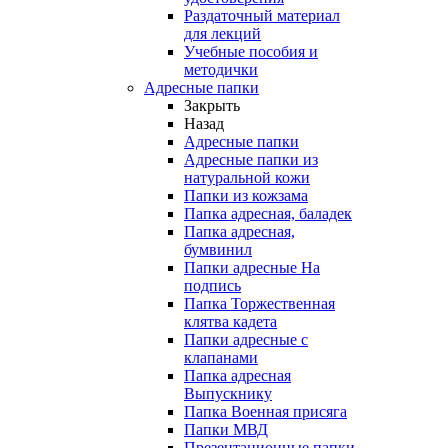
Раздаточный материал
для лекций
Учебные пособия и
методички
Адресные папки
Закрыть
Назад
Адресные папки
Адресные папки из
натуральной кожи
Папки из кожзама
Папка адресная, баладек
Папка адресная,
бумвинил
Папки адресные На
подпись
Папка Торжественная
клятва кадета
Папки адресные с
клапанами
Папка адресная
Выпускнику
Папка Военная присяга
Папки МВД
Презентационные папки