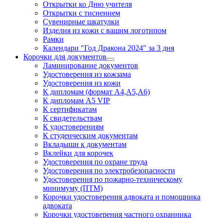
Открытки ко Дню учителя
Открытки с тиснением
Сувенирные шкатулки
Изделия из кожи с вашим логотипом
Рамки
Календари "Год Дракона 2024" за 3 дня
Корочки для документов
Ламинирование документов
Удостоверения из кожзама
Удостоверения из кожи
К дипломам (формат А4,А5,А6)
К дипломам А5 VIP
К сертификатам
К свидетельствам
К удостоверениям
К студенческим документам
Вкладыши к документам
Вклейки для корочек
Удостоверения по охране труда
Удостоверения по электробезопасности
Удостоверения по пожарно-техническому
минимуму (ПТМ)
Корочки удостоверения адвоката и помощника
адвоката
Корочки удостоверения частного охранника