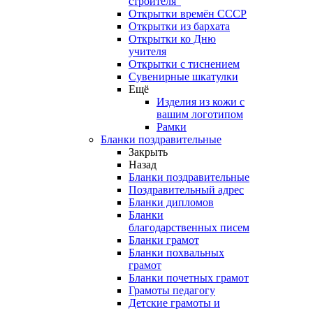
строителя"
Открытки времён СССР
Открытки из бархата
Открытки ко Дню
учителя
Открытки с тиснением
Сувенирные шкатулки
Ещё
Изделия из кожи с
вашим логотипом
Рамки
Бланки поздравительные
Закрыть
Назад
Бланки поздравительные
Поздравительный адрес
Бланки дипломов
Бланки
благодарственных писем
Бланки грамот
Бланки похвальных
грамот
Бланки почетных грамот
Грамоты педагогу
Детские грамоты и