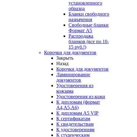
установленного
образца
Бланки свободного
назначения
Свободные бланки
Формат А5
Распродажа
бланков (все по 10-
15 руб.!)
Корочки для документов
Закрыть
Назад
Корочки для документов
Ламинирование
документов
Удостоверения из
кожзама
Удостоверения из кожи
К дипломам (формат
А4,А5,А6)
К дипломам А5 VIP
К сертификатам
К свидетельствам
К удостоверениям
К студенческим