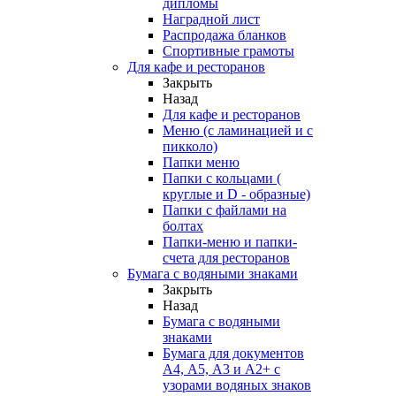
дипломы
Наградной лист
Распродажа бланков
Спортивные грамоты
Для кафе и ресторанов
Закрыть
Назад
Для кафе и ресторанов
Меню (с ламинацией и с
пикколо)
Папки меню
Папки с кольцами (
круглые и D - образные)
Папки с файлами на
болтах
Папки-меню и папки-
счета для ресторанов
Бумага с водяными знаками
Закрыть
Назад
Бумага с водяными
знаками
Бумага для документов
А4, А5, А3 и А2+ с
узорами водяных знаков