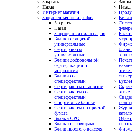
Закрыть
Закры
Назад
Назад
Интернет магазин
Проду
Защищенная полиграфия
Визит
Закрыть
Листо
Назад
флаер
Защищенная полиграфия
Билет
Бланки с защитой
мероп
универсальные
Фирм
Сертификаты
бланки
универсальные
защит
Бланки добровольной
Печат
сертификации и
наклее
метрологии
этикет
Бланки со
стике
спецэффектами
Букле
Сертификаты с защитой
Скрет
Сертификаты со
этике
спецэффектами
Сваде
Спортивные бланки
полиг
Cертификаты на простой
Журна
бумаге
катал
Бланки СРО
Офсет
Бланки с гравюрами
печать
Бланк простого векселя
Фирм