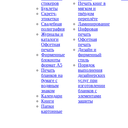
стикеров
Печать книг в
Буклеты
мягком и
Скретч-
твёрдом
этикетки
переплёте
Свадебная
Ламинирование
полиграфия
Цифровая
Журналы и
печать
каталоги
Офсетная
Офсетная
печать
печать
Дизайн и
Фирменные
фирменный
блокноты
стиль
формат А5
Порядок
Печать
выполнения
бланков на
дизайнерских
бумаге с
услуг при
водяным
изготовлении
знаком
бланков с
Календари
элементами
Книги
защиты
Папки
картонные