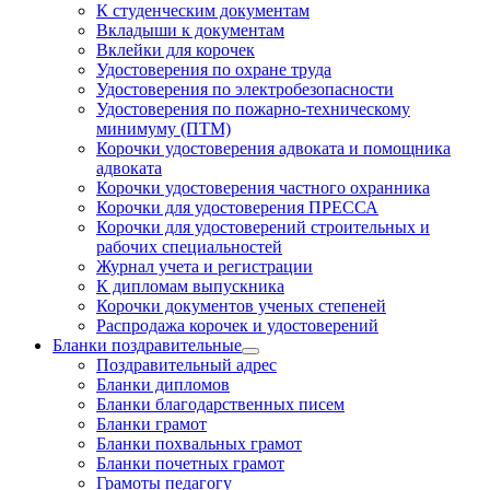
К студенческим документам
Вкладыши к документам
Вклейки для корочек
Удостоверения по охране труда
Удостоверения по электробезопасности
Удостоверения по пожарно-техническому
минимуму (ПТМ)
Корочки удостоверения адвоката и помощника
адвоката
Корочки удостоверения частного охранника
Корочки для удостоверения ПРЕССА
Корочки для удостоверений строительных и
рабочих специальностей
Журнал учета и регистрации
К дипломам выпускника
Корочки документов ученых степеней
Распродажа корочек и удостоверений
Бланки поздравительные
Поздравительный адрес
Бланки дипломов
Бланки благодарственных писем
Бланки грамот
Бланки похвальных грамот
Бланки почетных грамот
Грамоты педагогу