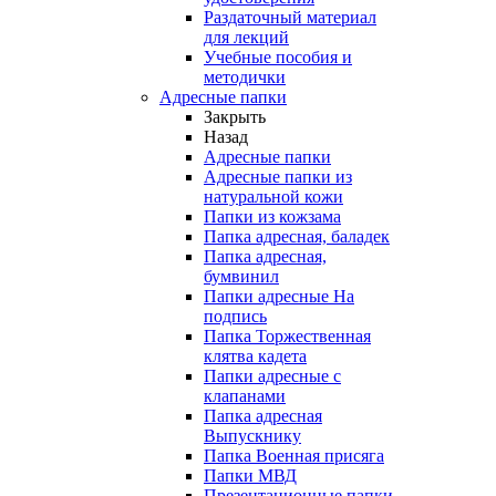
Раздаточный материал
для лекций
Учебные пособия и
методички
Адресные папки
Закрыть
Назад
Адресные папки
Адресные папки из
натуральной кожи
Папки из кожзама
Папка адресная, баладек
Папка адресная,
бумвинил
Папки адресные На
подпись
Папка Торжественная
клятва кадета
Папки адресные с
клапанами
Папка адресная
Выпускнику
Папка Военная присяга
Папки МВД
Презентационные папки