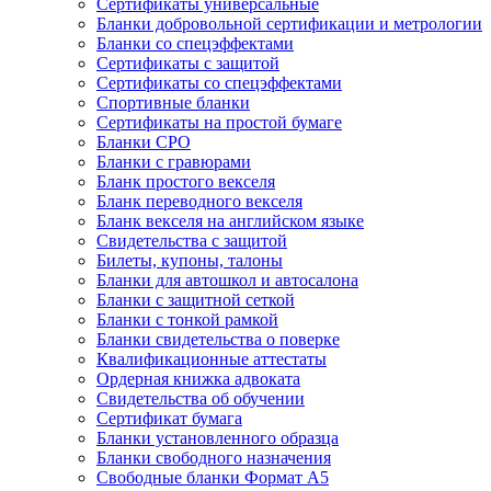
Сертификаты универсальные
Бланки добровольной сертификации и метрологии
Бланки со спецэффектами
Сертификаты с защитой
Сертификаты со спецэффектами
Спортивные бланки
Cертификаты на простой бумаге
Бланки СРО
Бланки с гравюрами
Бланк простого векселя
Бланк переводного векселя
Бланк векселя на английском языке
Свидетельства с защитой
Билеты, купоны, талоны
Бланки для автошкол и автосалона
Бланки с защитной сеткой
Бланки с тонкой рамкой
Бланки свидетельства о поверке
Квалификационные аттестаты
Ордерная книжка адвоката
Свидетельства об обучении
Сертификат бумага
Бланки установленного образца
Бланки свободного назначения
Свободные бланки Формат А5