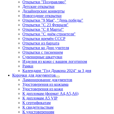
Открытки "Поздравляю"
Детские открытки
Дизайнерские конверты
Новогодние открытки
Открытки "9 Мая", "День победы"
Открытки "С 23 Февраля"
Открытки "С 8 Марта!"
Открытки "С днём строителя"
Открытки времён СССР
Открытки из бархата
Открытки ко Дню учителя
Открытки с тиснением
Сувенирные шкатулки
Изделия из кожи с вашим логотипом
Рамки
Календари "Год Дракона 2024" за 3 дня
Корочки для документов
Ламинирование документов
Удостоверения из кожзама
Удостоверения из кожи
К дипломам (формат А4,А5,А6)
К дипломам А5 VIP
К сертификатам
К свидетельствам
К удостоверениям