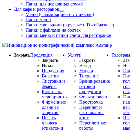
Папки для церковных служб
Для кафе и ресторанов
Меню (с ламинацией и с пикколо)
Папки меню
Папки с кольцами ( круглые и D - образные)
Папки с файлами на болтах
Папки-меню и папки-счета для ресторанов
Закрыть
Продукция
Услуги
Гологра
Закрыть
Закрыть
Зак
Назад
Назад
Наз
Продукция
Услуги
Го
Визитки
Тиснение
Го
Листовки и
Брендирование
го
флаеры
готовой
гол
Билеты на
продукции
на
мероприятия
Фольгирование
Гол
Фирменные
Прострочка
нак
бланки с
Переплет и
ва
защитой
реставрация
ло
Печать
книг
Изг
наклеек,
Переплетные
гол
этикеток и
работы
мас