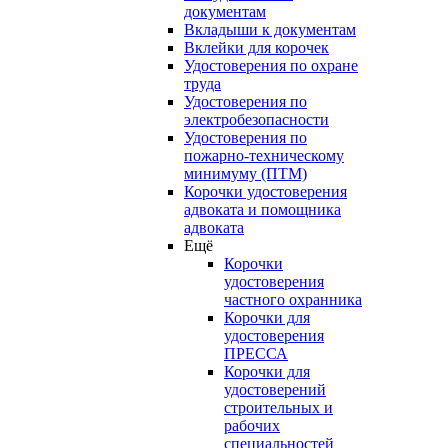
документам
Вкладыши к документам
Вклейки для корочек
Удостоверения по охране
труда
Удостоверения по
электробезопасности
Удостоверения по
пожарно-техническому
минимуму (ПТМ)
Корочки удостоверения
адвоката и помощника
адвоката
Ещё
Корочки
удостоверения
частного охранника
Корочки для
удостоверения
ПРЕССА
Корочки для
удостоверений
строительных и
рабочих
специальностей