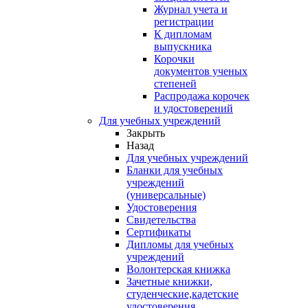
Журнал учета и
регистрации
К дипломам
выпускника
Корочки
документов ученых
степеней
Распродажа корочек
и удостоверений
Для учебных учреждений
Закрыть
Назад
Для учебных учреждений
Бланки для учебных
учреждений
(универсальные)
Удостоверения
Свидетельства
Сертификаты
Дипломы для учебных
учреждений
Волонтерская книжка
Зачетные книжки,
студенческие,кадетские
удостоверения