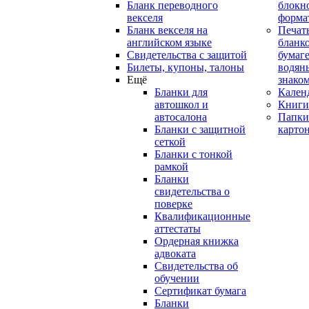
Бланк переводного
блокн
векселя
форма
Бланк векселя на
Печат
английском языке
бланко
Свидетельства с защитой
бумаге
Билеты, купоны, талоны
водян
Ещё
знако
Бланки для
Кален
автошкол и
Книги
автосалона
Папки
Бланки с защитной
карто
сеткой
Бланки с тонкой
рамкой
Бланки
свидетельства о
поверке
Квалификационные
аттестаты
Ордерная книжка
адвоката
Свидетельства об
обучении
Сертификат бумага
Бланки