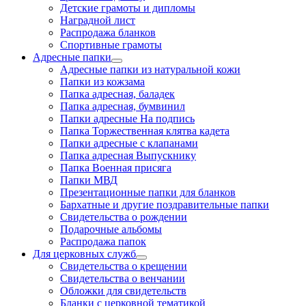
Детские грамоты и дипломы
Наградной лист
Распродажа бланков
Спортивные грамоты
Адресные папки
Адресные папки из натуральной кожи
Папки из кожзама
Папка адресная, баладек
Папка адресная, бумвинил
Папки адресные На подпись
Папка Торжественная клятва кадета
Папки адресные с клапанами
Папка адресная Выпускнику
Папка Военная присяга
Папки МВД
Презентационные папки для бланков
Бархатные и другие поздравительные папки
Свидетельства о рождении
Подарочные альбомы
Распродажа папок
Для церковных служб
Свидетельства о крещении
Свидетельства о венчании
Обложки для свидетельств
Бланки с церковной тематикой