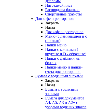
дипломы
Наградной лист
Распродажа бланков
Спортивные грамоты
Для кафе и ресторанов
Закрыть
Назад
Для кафе и ресторанов
Меню (с ламинацией и с
пикколо)
Папки меню
Папки с кольцами (
круглые и D - образные)
Папки с файлами на
болтах
Папки-меню и папки-
счета для ресторанов
Бумага с водяными знаками
Закрыть
Назад
Бумага с водяными
знаками
Бумага для документов
А4, А5, А3 и А2+ с
узорами водяных знаков