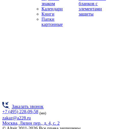
знаком
бланков с
Календари
элементами
Книги
защиты
Папки
картонные
Заказать звонок
+7 (495) 228-09-58
(мн)
zakaz@a228.ru
Москва, Лялин пер., д. 4, с. 2
© Altair 2011-2026 Все права защищены.