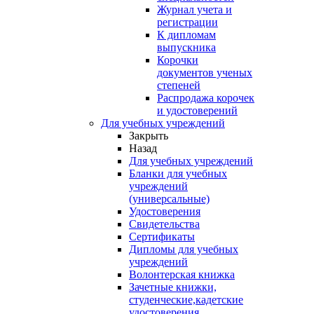
Журнал учета и
регистрации
К дипломам
выпускника
Корочки
документов ученых
степеней
Распродажа корочек
и удостоверений
Для учебных учреждений
Закрыть
Назад
Для учебных учреждений
Бланки для учебных
учреждений
(универсальные)
Удостоверения
Свидетельства
Сертификаты
Дипломы для учебных
учреждений
Волонтерская книжка
Зачетные книжки,
студенческие,кадетские
удостоверения