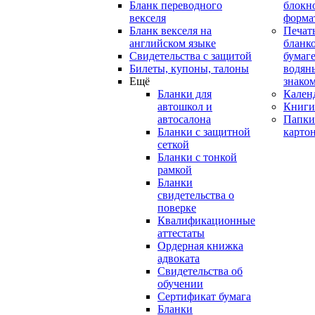
Бланк переводного
блокн
векселя
форма
Бланк векселя на
Печат
английском языке
бланко
Свидетельства с защитой
бумаге
Билеты, купоны, талоны
водян
Ещё
знако
Бланки для
Кален
автошкол и
Книги
автосалона
Папки
Бланки с защитной
карто
сеткой
Бланки с тонкой
рамкой
Бланки
свидетельства о
поверке
Квалификационные
аттестаты
Ордерная книжка
адвоката
Свидетельства об
обучении
Сертификат бумага
Бланки