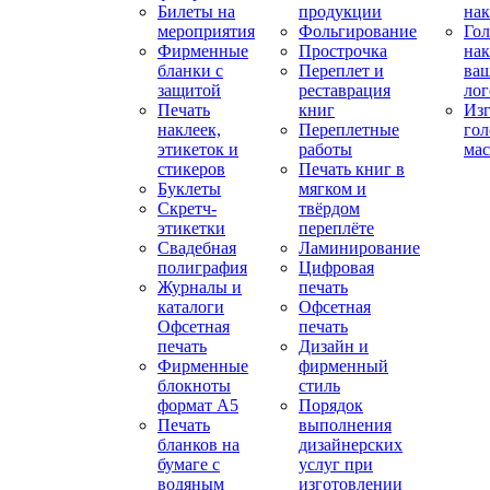
Билеты на
продукции
на
мероприятия
Фольгирование
Гол
Фирменные
Прострочка
нак
бланки с
Переплет и
ва
защитой
реставрация
ло
Печать
книг
Изг
наклеек,
Переплетные
гол
этикеток и
работы
мас
стикеров
Печать книг в
Буклеты
мягком и
Скретч-
твёрдом
этикетки
переплёте
Свадебная
Ламинирование
полиграфия
Цифровая
Журналы и
печать
каталоги
Офсетная
Офсетная
печать
печать
Дизайн и
Фирменные
фирменный
блокноты
стиль
формат А5
Порядок
Печать
выполнения
бланков на
дизайнерских
бумаге с
услуг при
водяным
изготовлении