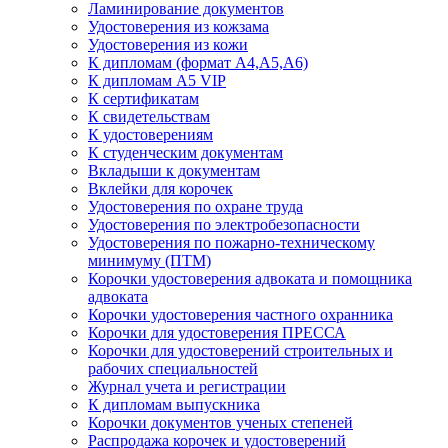
Ламинирование документов
Удостоверения из кожзама
Удостоверения из кожи
К дипломам (формат А4,А5,А6)
К дипломам А5 VIP
К сертификатам
К свидетельствам
К удостоверениям
К студенческим документам
Вкладыши к документам
Вклейки для корочек
Удостоверения по охране труда
Удостоверения по электробезопасности
Удостоверения по пожарно-техническому
минимуму (ПТМ)
Корочки удостоверения адвоката и помощника
адвоката
Корочки удостоверения частного охранника
Корочки для удостоверения ПРЕССА
Корочки для удостоверений строительных и
рабочих специальностей
Журнал учета и регистрации
К дипломам выпускника
Корочки документов ученых степеней
Распродажа корочек и удостоверений