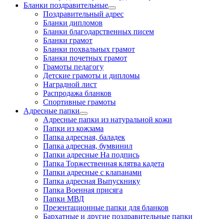
Бланки поздравительные
Поздравительный адрес
Бланки дипломов
Бланки благодарственных писем
Бланки грамот
Бланки похвальных грамот
Бланки почетных грамот
Грамоты педагогу
Детские грамоты и дипломы
Наградной лист
Распродажа бланков
Спортивные грамоты
Адресные папки
Адресные папки из натуральной кожи
Папки из кожзама
Папка адресная, баладек
Папка адресная, бумвинил
Папки адресные На подпись
Папка Торжественная клятва кадета
Папки адресные с клапанами
Папка адресная Выпускнику
Папка Военная присяга
Папки МВД
Презентационные папки для бланков
Бархатные и другие поздравительные папки