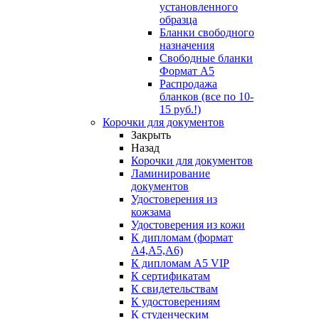
установленного
образца
Бланки свободного
назначения
Свободные бланки
Формат А5
Распродажа
бланков (все по 10-
15 руб.!)
Корочки для документов
Закрыть
Назад
Корочки для документов
Ламинирование
документов
Удостоверения из
кожзама
Удостоверения из кожи
К дипломам (формат
А4,А5,А6)
К дипломам А5 VIP
К сертификатам
К свидетельствам
К удостоверениям
К студенческим