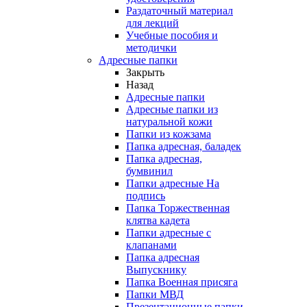
Раздаточный материал
для лекций
Учебные пособия и
методички
Адресные папки
Закрыть
Назад
Адресные папки
Адресные папки из
натуральной кожи
Папки из кожзама
Папка адресная, баладек
Папка адресная,
бумвинил
Папки адресные На
подпись
Папка Торжественная
клятва кадета
Папки адресные с
клапанами
Папка адресная
Выпускнику
Папка Военная присяга
Папки МВД
Презентационные папки