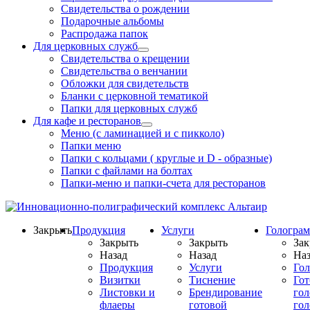
Свидетельства о рождении
Подарочные альбомы
Распродажа папок
Для церковных служб
Свидетельства о крещении
Свидетельства о венчании
Обложки для свидетельств
Бланки с церковной тематикой
Папки для церковных служб
Для кафе и ресторанов
Меню (с ламинацией и с пикколо)
Папки меню
Папки с кольцами ( круглые и D - образные)
Папки с файлами на болтах
Папки-меню и папки-счета для ресторанов
Закрыть
Продукция
Услуги
Гологра
Закрыть
Закрыть
Зак
Назад
Назад
Наз
Продукция
Услуги
Го
Визитки
Тиснение
Го
Листовки и
Брендирование
го
флаеры
готовой
гол