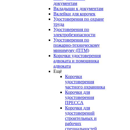
документам
Вкладыши к документам
Вклейки для корочек
Удостоверения по охране
труда
Удостоверения по
электробезопасности
Удостоверения по
пожарно-техническому
минимуму (ПТМ)
Корочки удостоверения
адвоката и помощника
адвоката
Ещё
Корочки
удостоверения
частного охранника
Корочки для
удостоверения
ПРЕССА
Корочки для
удостоверений
строительных и
рабочих
специальностей