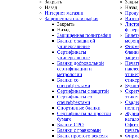
Закрыть
Закры
Назад
Назад
Интернет магазин
Проду
Защищенная полиграфия
Визит
Закрыть
Листо
Назад
флаер
Защищенная полиграфия
Билет
Бланки с защитой
мероп
универсальные
Фирм
Сертификаты
бланки
универсальные
защит
Бланки добровольной
Печат
сертификации и
наклее
метрологии
этикет
Бланки со
стике
спецэффектами
Букле
Сертификаты с защитой
Скрет
Сертификаты со
этике
спецэффектами
Сваде
Спортивные бланки
полиг
Cертификаты на простой
Журна
бумаге
катал
Бланки СРО
Офсет
Бланки с гравюрами
печать
Бланк простого векселя
Фирм