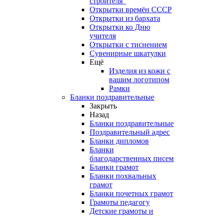
строителя"
Открытки времён СССР
Открытки из бархата
Открытки ко Дню
учителя
Открытки с тиснением
Сувенирные шкатулки
Ещё
Изделия из кожи с
вашим логотипом
Рамки
Бланки поздравительные
Закрыть
Назад
Бланки поздравительные
Поздравительный адрес
Бланки дипломов
Бланки
благодарственных писем
Бланки грамот
Бланки похвальных
грамот
Бланки почетных грамот
Грамоты педагогу
Детские грамоты и