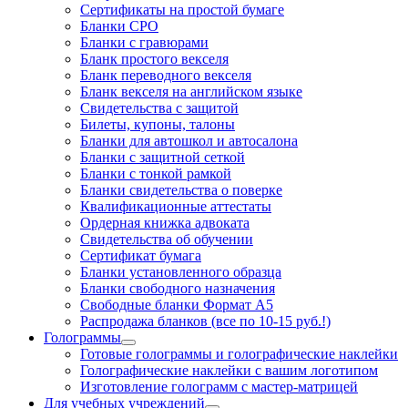
Cертификаты на простой бумаге
Бланки СРО
Бланки с гравюрами
Бланк простого векселя
Бланк переводного векселя
Бланк векселя на английском языке
Свидетельства с защитой
Билеты, купоны, талоны
Бланки для автошкол и автосалона
Бланки с защитной сеткой
Бланки с тонкой рамкой
Бланки свидетельства о поверке
Квалификационные аттестаты
Ордерная книжка адвоката
Свидетельства об обучении
Сертификат бумага
Бланки установленного образца
Бланки свободного назначения
Свободные бланки Формат А5
Распродажа бланков (все по 10-15 руб.!)
Голограммы
Готовые голограммы и голографические наклейки
Голографические наклейки с вашим логотипом
Изготовление голограмм с мастер-матрицей
Для учебных учреждений