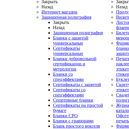
Закрыть
Закры
Назад
Назад
Интернет магазин
Проду
Защищенная полиграфия
Визит
Закрыть
Листо
Назад
флаер
Защищенная полиграфия
Билет
Бланки с защитой
мероп
универсальные
Фирм
Сертификаты
бланки
универсальные
защит
Бланки добровольной
Печат
сертификации и
наклее
метрологии
этикет
Бланки со
стике
спецэффектами
Букле
Сертификаты с защитой
Скрет
Сертификаты со
этике
спецэффектами
Сваде
Спортивные бланки
полиг
Cертификаты на простой
Журна
бумаге
катал
Бланки СРО
Офсет
Бланки с гравюрами
печать
Бланк простого векселя
Фирм