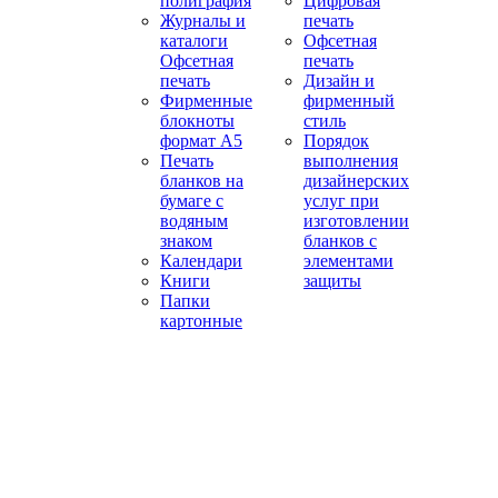
полиграфия
Цифровая
Журналы и
печать
каталоги
Офсетная
Офсетная
печать
печать
Дизайн и
Фирменные
фирменный
блокноты
стиль
формат А5
Порядок
Печать
выполнения
бланков на
дизайнерских
бумаге с
услуг при
водяным
изготовлении
знаком
бланков с
Календари
элементами
Книги
защиты
Папки
картонные