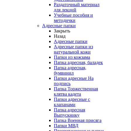
Раздаточный материал
для лекций
Учебные пособия и
методички
Адресные папки
Закрыть
Назад
Адресные папки
Адресные папки из
натуральной кожи
Папки из кожзама
Папка адресная, баладек
Папка адресная,
бумвинил
Папки адресные На
подпись
Папка Торжественная
клятва кадета
Папки адресные с
клапанами
Папка адресная
Выпускнику
Папка Военная присяга
Папки МВД
Презентационные папки