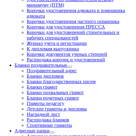
минимуму (ПТМ)
Корочки удостоверения адвоката и помощника
адвоката
Корочки удостоверения частного охранника
Корочки для удостоверения ПРЕССА
Корочки для удостоверений строительных и
рабочих специальностей
Журнал учета и регистрации
К дипломам выпускника
Корочки документов ученых степеней
Распродажа корочек и удостоверений
Бланки поздравительные
Поздравительный адрес
Бланки дипломов
Бланки благодарственных писем
Бланки грамот
Бланки похвальных грамот
Бланки почетных грамот
Грамоты педагогу
Детские грамоты и дипломы
Наградной лист
Распродажа бланков
Спортивные грамоты
Адресные папки