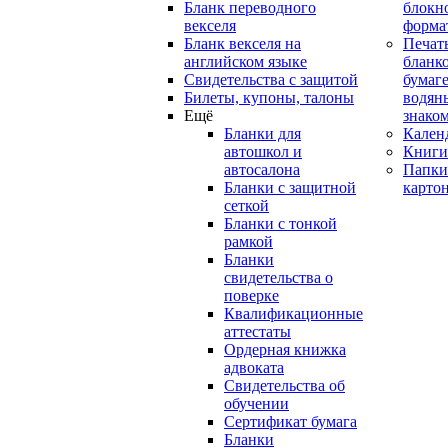
Бланк переводного
блокн
векселя
форма
Бланк векселя на
Печат
английском языке
бланко
Свидетельства с защитой
бумаге
Билеты, купоны, талоны
водян
Ещё
знако
Бланки для
Кален
автошкол и
Книги
автосалона
Папки
Бланки с защитной
карто
сеткой
Бланки с тонкой
рамкой
Бланки
свидетельства о
поверке
Квалификационные
аттестаты
Ордерная книжка
адвоката
Свидетельства об
обучении
Сертификат бумага
Бланки