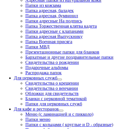
Адресные папки из натуральной кожи
Папки из кожзама
Папка адресная, баладек
Папка адресная, бумвинил
Папки адресные На подпись
Папка Торжественная клятва кадета
Папки адресные с клапанами
Папка адресная Выпускнику
Папка Военная присяга
Папки МВД
Презентационные папки для бланков
Бархатные и другие поздравительные папки
Свидетельства о рождении
Подарочные альбомы
Распродажа папок
Для церковных служб
Свидетельства о крещении
Свидетельства о венчании
Обложки для свидетельств
Бланки с церковной тематикой
Папки для церковных служб
Для кафе и ресторанов
Меню (с ламинацией и с пикколо)
Папки меню
Папки с кольцами ( круглые и D - образные)