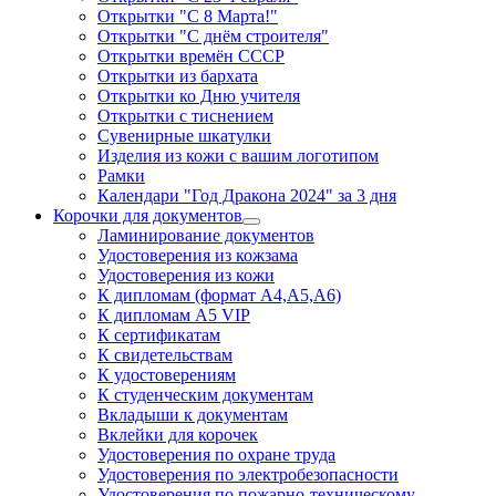
Открытки "С 8 Марта!"
Открытки "С днём строителя"
Открытки времён СССР
Открытки из бархата
Открытки ко Дню учителя
Открытки с тиснением
Сувенирные шкатулки
Изделия из кожи с вашим логотипом
Рамки
Календари "Год Дракона 2024" за 3 дня
Корочки для документов
Ламинирование документов
Удостоверения из кожзама
Удостоверения из кожи
К дипломам (формат А4,А5,А6)
К дипломам А5 VIP
К сертификатам
К свидетельствам
К удостоверениям
К студенческим документам
Вкладыши к документам
Вклейки для корочек
Удостоверения по охране труда
Удостоверения по электробезопасности
Удостоверения по пожарно-техническому