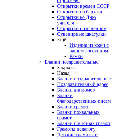
строителя"
Открытки времён СССР
Открытки из бархата
Открытки ко Дню
учителя
Открытки с тиснением
Сувенирные шкатулки
Ещё
Изделия из кожи с
вашим логотипом
Рамки
Бланки поздравительные
Закрыть
Назад
Бланки поздравительные
Поздравительный адрес
Бланки дипломов
Бланки
благодарственных писем
Бланки грамот
Бланки похвальных
грамот
Бланки почетных грамот
Грамоты педагогу
Детские грамоты и