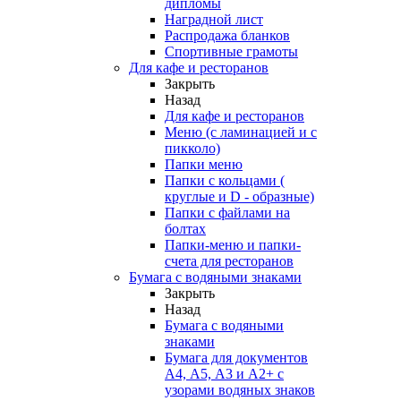
дипломы
Наградной лист
Распродажа бланков
Спортивные грамоты
Для кафе и ресторанов
Закрыть
Назад
Для кафе и ресторанов
Меню (с ламинацией и с
пикколо)
Папки меню
Папки с кольцами (
круглые и D - образные)
Папки с файлами на
болтах
Папки-меню и папки-
счета для ресторанов
Бумага с водяными знаками
Закрыть
Назад
Бумага с водяными
знаками
Бумага для документов
А4, А5, А3 и А2+ с
узорами водяных знаков