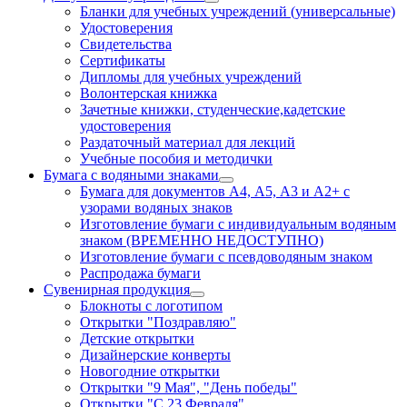
Бланки для учебных учреждений (универсальные)
Удостоверения
Свидетельства
Сертификаты
Дипломы для учебных учреждений
Волонтерская книжка
Зачетные книжки, студенческие,кадетские
удостоверения
Раздаточный материал для лекций
Учебные пособия и методички
Бумага с водяными знаками
Бумага для документов А4, А5, А3 и А2+ с
узорами водяных знаков
Изготовление бумаги с индивидуальным водяным
знаком (ВРЕМЕННО НЕДОСТУПНО)
Изготовление бумаги с псевдоводяным знаком
Распродажа бумаги
Сувенирная продукция
Блокноты с логотипом
Открытки "Поздравляю"
Детские открытки
Дизайнерские конверты
Новогодние открытки
Открытки "9 Мая", "День победы"
Открытки "С 23 Февраля"