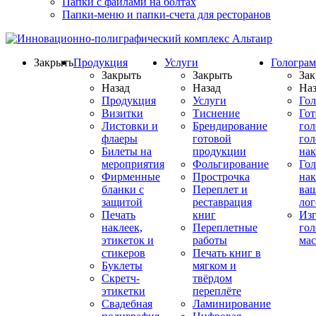
Папки с файлами на болтах
Папки-меню и папки-счета для ресторанов
Закрыть
Продукция
Услуги
Гологра
Закрыть
Закрыть
Зак
Назад
Назад
Наз
Продукция
Услуги
Го
Визитки
Тиснение
Го
Листовки и
Брендирование
го
флаеры
готовой
гол
Билеты на
продукции
на
мероприятия
Фольгирование
Гол
Фирменные
Прострочка
нак
бланки с
Переплет и
ва
защитой
реставрация
ло
Печать
книг
Изг
наклеек,
Переплетные
гол
этикеток и
работы
мас
стикеров
Печать книг в
Буклеты
мягком и
Скретч-
твёрдом
этикетки
переплёте
Свадебная
Ламинирование