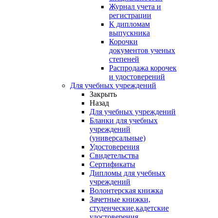
Журнал учета и
регистрации
К дипломам
выпускника
Корочки
документов ученых
степеней
Распродажа корочек
и удостоверений
Для учебных учреждений
Закрыть
Назад
Для учебных учреждений
Бланки для учебных
учреждений
(универсальные)
Удостоверения
Свидетельства
Сертификаты
Дипломы для учебных
учреждений
Волонтерская книжка
Зачетные книжки,
студенческие,кадетские
удостоверения