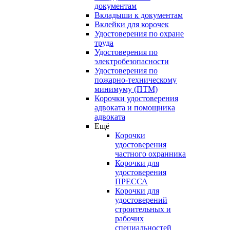
документам
Вкладыши к документам
Вклейки для корочек
Удостоверения по охране
труда
Удостоверения по
электробезопасности
Удостоверения по
пожарно-техническому
минимуму (ПТМ)
Корочки удостоверения
адвоката и помощника
адвоката
Ещё
Корочки
удостоверения
частного охранника
Корочки для
удостоверения
ПРЕССА
Корочки для
удостоверений
строительных и
рабочих
специальностей