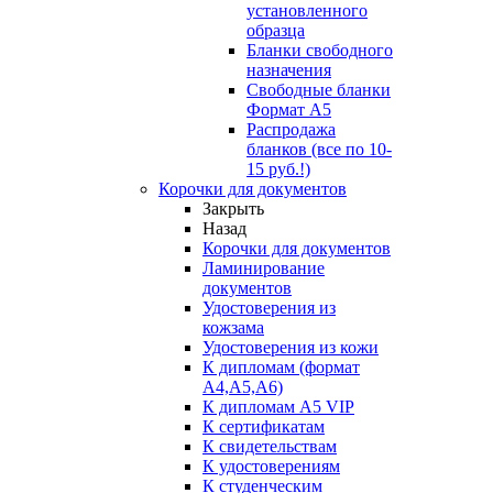
установленного
образца
Бланки свободного
назначения
Свободные бланки
Формат А5
Распродажа
бланков (все по 10-
15 руб.!)
Корочки для документов
Закрыть
Назад
Корочки для документов
Ламинирование
документов
Удостоверения из
кожзама
Удостоверения из кожи
К дипломам (формат
А4,А5,А6)
К дипломам А5 VIP
К сертификатам
К свидетельствам
К удостоверениям
К студенческим