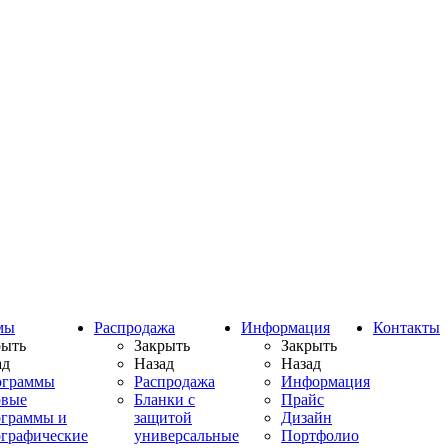
мы
Распродажа
Информация
Контакты
рыть
Закрыть
Закрыть
ад
Назад
Назад
ограммы
Распродажа
Информация
овые
Бланки с
Прайс
ограммы и
защитой
Дизайн
ографические
универсальные
Портфолио