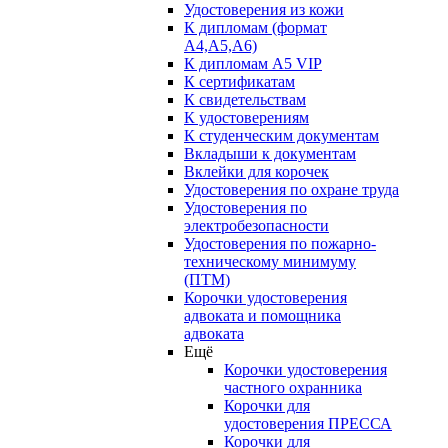
Удостоверения из кожи
К дипломам (формат
А4,А5,А6)
К дипломам А5 VIP
К сертификатам
К свидетельствам
К удостоверениям
К студенческим документам
Вкладыши к документам
Вклейки для корочек
Удостоверения по охране труда
Удостоверения по
электробезопасности
Удостоверения по пожарно-
техническому минимуму
(ПТМ)
Корочки удостоверения
адвоката и помощника
адвоката
Ещё
Корочки удостоверения
частного охранника
Корочки для
удостоверения ПРЕССА
Корочки для