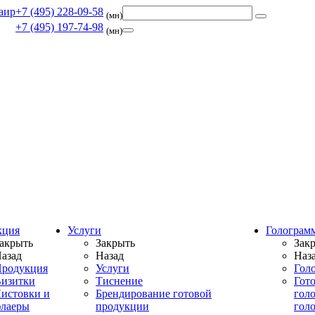
+7 (495) 228-09-58
(мн)
+7 (495) 197-74-98
(мн)
кция
Услуги
Голограм
акрыть
Закрыть
Зак
азад
Назад
Наз
родукция
Услуги
Гол
изитки
Тиснение
Гот
истовки и
Брендирование готовой
гол
лаеры
продукции
гол