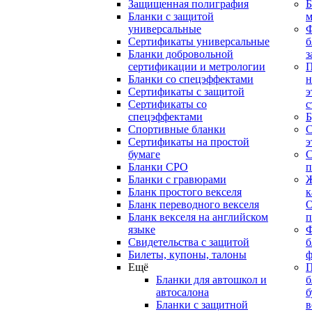
Защищенная полиграфия
Б
Бланки с защитой
м
универсальные
Сертификаты универсальные
б
Бланки добровольной
з
сертификации и метрологии
П
Бланки со спецэффектами
н
Сертификаты с защитой
э
Сертификаты со
с
спецэффектами
Б
Спортивные бланки
С
Cертификаты на простой
э
бумаге
С
Бланки СРО
п
Бланки с гравюрами
Ж
Бланк простого векселя
к
Бланк переводного векселя
О
Бланк векселя на английском
п
языке
Свидетельства с защитой
б
Билеты, купоны, талоны
ф
Ещё
П
Бланки для автошкол и
б
автосалона
б
Бланки с защитной
в