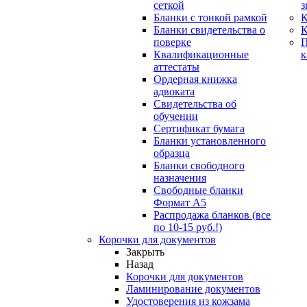
сеткой
з
Бланки с тонкой рамкой
К
Бланки свидетельства о
поверке
Квалификационные
к
аттестаты
Ордерная книжка
адвоката
Свидетельства об
обучении
Сертификат бумага
Бланки установленного
образца
Бланки свободного
назначения
Свободные бланки
Формат А5
Распродажа бланков (все
по 10-15 руб.!)
Корочки для документов
Закрыть
Назад
Корочки для документов
Ламинирование документов
Удостоверения из кожзама