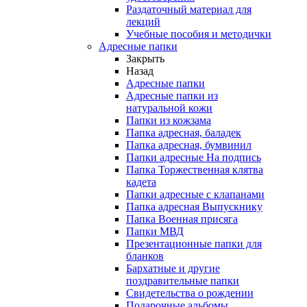
Раздаточный материал для
лекций
Учебные пособия и методички
Адресные папки
Закрыть
Назад
Адресные папки
Адресные папки из
натуральной кожи
Папки из кожзама
Папка адресная, баладек
Папка адресная, бумвинил
Папки адресные На подпись
Папка Торжественная клятва
кадета
Папки адресные с клапанами
Папка адресная Выпускнику
Папка Военная присяга
Папки МВД
Презентационные папки для
бланков
Бархатные и другие
поздравительные папки
Свидетельства о рождении
Подарочные альбомы