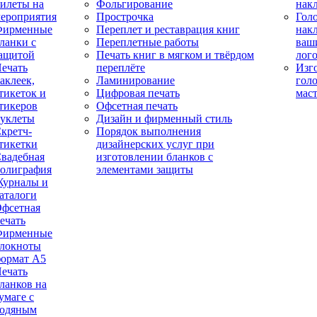
илеты на
Фольгирование
нак
ероприятия
Прострочка
Гол
Фирменные
Переплет и реставрация книг
нак
ланки с
Переплетные работы
ваш
ащитой
Печать книг в мягком и твёрдом
лог
ечать
переплёте
Изг
аклеек,
Ламинирование
гол
тикеток и
Цифровая печать
мас
тикеров
Офсетная печать
уклеты
Дизайн и фирменный стиль
кретч-
Порядок выполнения
тикетки
дизайнерских услуг при
вадебная
изготовлении бланков с
олиграфия
элементами защиты
урналы и
аталоги
фсетная
ечать
Фирменные
локноты
ормат А5
ечать
ланков на
умаге с
одяным