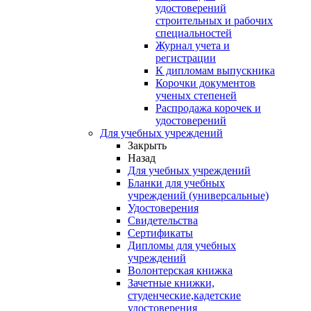
удостоверений
строительных и рабочих
специальностей
Журнал учета и
регистрации
К дипломам выпускника
Корочки документов
ученых степеней
Распродажа корочек и
удостоверений
Для учебных учреждений
Закрыть
Назад
Для учебных учреждений
Бланки для учебных
учреждений (универсальные)
Удостоверения
Свидетельства
Сертификаты
Дипломы для учебных
учреждений
Волонтерская книжка
Зачетные книжки,
студенческие,кадетские
удостоверения