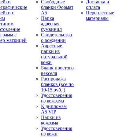
лейки
Свободные
Доставка и
ографические
бланки Формат
оплата
лейки с
А5
Переплетные
им
Папка
материалы
отипом
адресная,
отовление
бумвинил
ограмм с
Свидетельства
тер-матрицей
о рождении
Адресные
папки из
натуральной
кожи
Бланк простого
векселя
Распродажа
бланков (все по
10-15 руб.!)
Удостоверения
из кожзама
К дипломам
А5 VIP
Папки из
кожзама
Удостоверения
из кожи