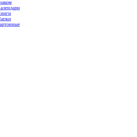
наком
алендари
Книги
Папки
артонные