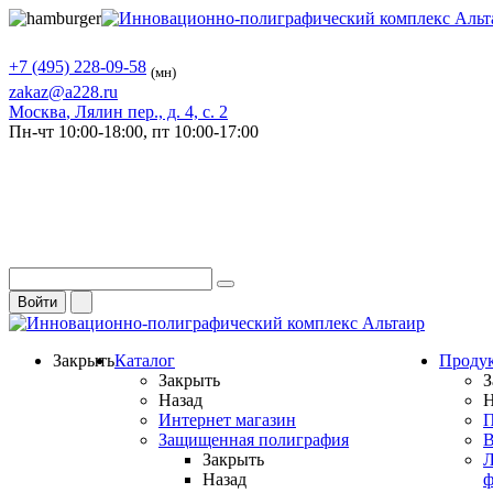
+7 (495) 228-09-58
(мн)
zakaz@a228.ru
Москва
, Лялин пер., д. 4, с. 2
Пн-чт
10:00-18:00,
пт
10:00-17:00
Войти
Закрыть
Каталог
Проду
Закрыть
З
Назад
Н
Интернет магазин
П
Защищенная полиграфия
В
Закрыть
Л
Назад
ф