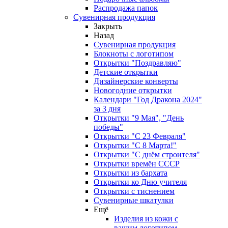
Распродажа папок
Сувенирная продукция
Закрыть
Назад
Сувенирная продукция
Блокноты с логотипом
Открытки "Поздравляю"
Детские открытки
Дизайнерские конверты
Новогодние открытки
Календари "Год Дракона 2024"
за 3 дня
Открытки "9 Мая", "День
победы"
Открытки "С 23 Февраля"
Открытки "С 8 Марта!"
Открытки "С днём строителя"
Открытки времён СССР
Открытки из бархата
Открытки ко Дню учителя
Открытки с тиснением
Сувенирные шкатулки
Ещё
Изделия из кожи с
вашим логотипом