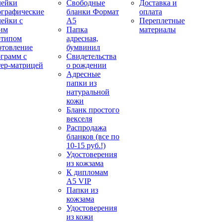
лейки
Свободные
Доставка и
ографические
бланки Формат
оплата
лейки с
А5
Переплетные
им
Папка
материалы
отипом
адресная,
отовление
бумвинил
ограмм с
Свидетельства
тер-матрицей
о рождении
Адресные
папки из
натуральной
кожи
Бланк простого
векселя
Распродажа
бланков (все по
10-15 руб.!)
Удостоверения
из кожзама
К дипломам
А5 VIP
Папки из
кожзама
Удостоверения
из кожи