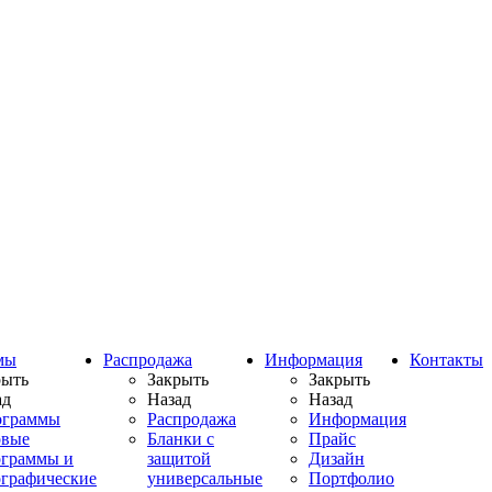
мы
Распродажа
Информация
Контакты
рыть
Закрыть
Закрыть
ад
Назад
Назад
ограммы
Распродажа
Информация
овые
Бланки с
Прайс
ограммы и
защитой
Дизайн
ографические
универсальные
Портфолио