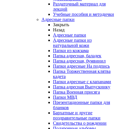
Раздаточный материал для
лекций
Учебные пособия и методички
Адресные папки
Закрыть
Назад
Адресные папки
Адресные папки из
натуральной кожи
Папки из кожзама
Папка адресная, баладек
Папка адресная, бумвинил
Папки адресные На подпись
Папка Торжественная клятва
кадета
Папки адресные с клапанами
Папка адресная Выпускнику
Папка Военная присяга
Папки МВД
Презентационные папки для
бланков
Бархатные и другие
поздравительные папки
Свидетельства о рождении
Подарочные альбомы