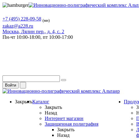
+7 (495) 228-09-58
(мн)
zakaz@a228.ru
Москва
, Лялин пер., д. 4, с. 2
Пн-чт
10:00-18:00,
пт
10:00-17:00
Войти
Закрыть
Каталог
Проду
Закрыть
З
Назад
Н
Интернет магазин
П
Защищенная полиграфия
В
Закрыть
Л
Назад
ф