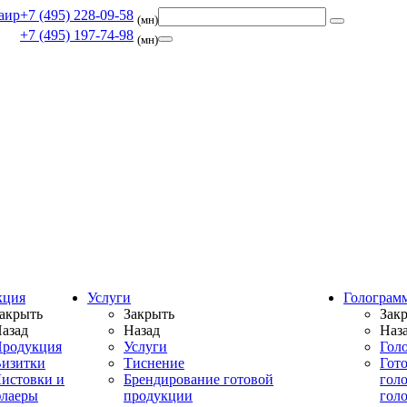
+7 (495) 228-09-58
(мн)
+7 (495) 197-74-98
(мн)
кция
Услуги
Голограм
акрыть
Закрыть
Зак
азад
Назад
Наз
родукция
Услуги
Гол
изитки
Тиснение
Гот
истовки и
Брендирование готовой
гол
лаеры
продукции
гол