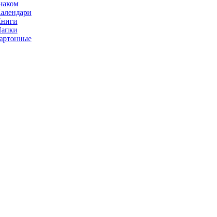
наком
алендари
Книги
Папки
артонные