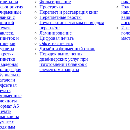
илеты на
Фольгирование
нак
ероприятия
Прострочка
Гол
Фирменные
Переплет и реставрация книг
нак
ланки с
Переплетные работы
ваш
ащитой
Печать книг в мягком и твёрдом
лог
ечать
переплёте
Изг
аклеек,
Ламинирование
гол
тикеток и
Цифровая печать
мас
тикеров
Офсетная печать
уклеты
Дизайн и фирменный стиль
кретч-
Порядок выполнения
тикетки
дизайнерских услуг при
вадебная
изготовлении бланков с
олиграфия
элементами защиты
урналы и
аталоги
фсетная
ечать
Фирменные
локноты
ормат А5
ечать
ланков на
умаге с
одяным