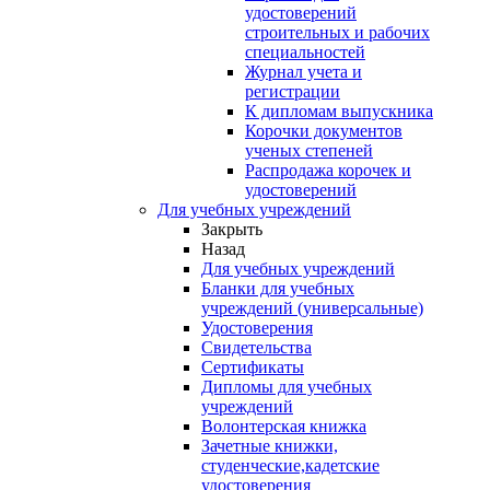
удостоверений
строительных и рабочих
специальностей
Журнал учета и
регистрации
К дипломам выпускника
Корочки документов
ученых степеней
Распродажа корочек и
удостоверений
Для учебных учреждений
Закрыть
Назад
Для учебных учреждений
Бланки для учебных
учреждений (универсальные)
Удостоверения
Свидетельства
Сертификаты
Дипломы для учебных
учреждений
Волонтерская книжка
Зачетные книжки,
студенческие,кадетские
удостоверения