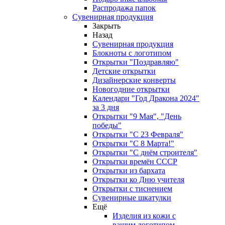
Распродажа папок
Сувенирная продукция
Закрыть
Назад
Сувенирная продукция
Блокноты с логотипом
Открытки "Поздравляю"
Детские открытки
Дизайнерские конверты
Новогодние открытки
Календари "Год Дракона 2024"
за 3 дня
Открытки "9 Мая", "День
победы"
Открытки "С 23 Февраля"
Открытки "С 8 Марта!"
Открытки "С днём строителя"
Открытки времён СССР
Открытки из бархата
Открытки ко Дню учителя
Открытки с тиснением
Сувенирные шкатулки
Ещё
Изделия из кожи с
вашим логотипом