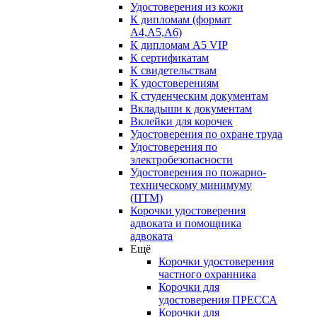
Удостоверения из кожи
К дипломам (формат
А4,А5,А6)
К дипломам А5 VIP
К сертификатам
К свидетельствам
К удостоверениям
К студенческим документам
Вкладыши к документам
Вклейки для корочек
Удостоверения по охране труда
Удостоверения по
электробезопасности
Удостоверения по пожарно-
техническому минимуму
(ПТМ)
Корочки удостоверения
адвоката и помощника
адвоката
Ещё
Корочки удостоверения
частного охранника
Корочки для
удостоверения ПРЕССА
Корочки для