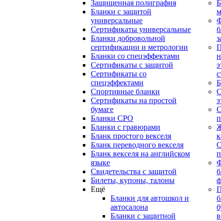
Защищенная полиграфия
Б
Бланки с защитой
м
универсальные
Сертификаты универсальные
б
Бланки добровольной
з
сертификации и метрологии
П
Бланки со спецэффектами
н
Сертификаты с защитой
э
Сертификаты со
с
спецэффектами
Б
Спортивные бланки
С
Cертификаты на простой
э
бумаге
С
Бланки СРО
п
Бланки с гравюрами
Ж
Бланк простого векселя
к
Бланк переводного векселя
О
Бланк векселя на английском
п
языке
Свидетельства с защитой
б
Билеты, купоны, талоны
ф
Ещё
П
Бланки для автошкол и
б
автосалона
б
Бланки с защитной
в