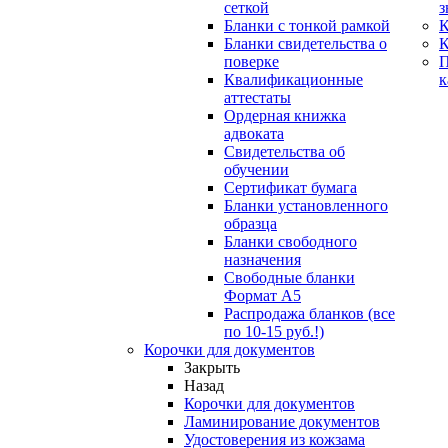
сеткой
з
Бланки с тонкой рамкой
К
Бланки свидетельства о
поверке
Квалификационные
к
аттестаты
Ордерная книжка
адвоката
Свидетельства об
обучении
Сертификат бумага
Бланки установленного
образца
Бланки свободного
назначения
Свободные бланки
Формат А5
Распродажа бланков (все
по 10-15 руб.!)
Корочки для документов
Закрыть
Назад
Корочки для документов
Ламинирование документов
Удостоверения из кожзама