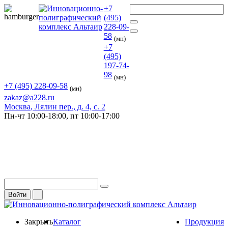
+7
(495)
228-09-
58
(мн)
+7
(495)
197-74-
98
(мн)
+7 (495) 228-09-58
(мн)
zakaz@a228.ru
Москва
, Лялин пер., д. 4, с. 2
Пн-чт
10:00-18:00,
пт
10:00-17:00
Войти
Закрыть
Каталог
Продукция