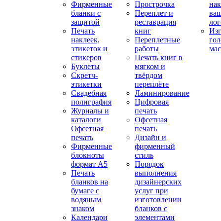
Фирменные
Прострочка
нак
бланки с
Переплет и
ва
защитой
реставрация
ло
Печать
книг
Изг
наклеек,
Переплетные
гол
этикеток и
работы
мас
стикеров
Печать книг в
Буклеты
мягком и
Скретч-
твёрдом
этикетки
переплёте
Свадебная
Ламинирование
полиграфия
Цифровая
Журналы и
печать
каталоги
Офсетная
Офсетная
печать
печать
Дизайн и
Фирменные
фирменный
блокноты
стиль
формат А5
Порядок
Печать
выполнения
бланков на
дизайнерских
бумаге с
услуг при
водяным
изготовлении
знаком
бланков с
Календари
элементами