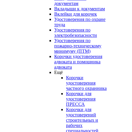
документам
Вкладыши к документам
Вклейки для корочек
Удостоверения по охране
труда
Удостоверения по
электробезопасности
Удостоверения по
пожарно-техническому
минимуму (ПТМ)
Корочки удостоверения
адвоката и помощника
адвоката
Ещё
Корочки
удостоверения
частного охранника
Корочки для
удостоверения
ПРЕССА
Корочки для
удостоверений
строительных и
рабочих
специальностей