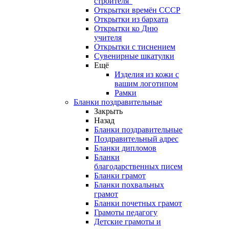
строителя"
Открытки времён СССР
Открытки из бархата
Открытки ко Дню
учителя
Открытки с тиснением
Сувенирные шкатулки
Ещё
Изделия из кожи с
вашим логотипом
Рамки
Бланки поздравительные
Закрыть
Назад
Бланки поздравительные
Поздравительный адрес
Бланки дипломов
Бланки
благодарственных писем
Бланки грамот
Бланки похвальных
грамот
Бланки почетных грамот
Грамоты педагогу
Детские грамоты и