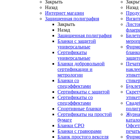
Закрыть
Закры
Назад
Назад
Интернет магазин
Проду
Защищенная полиграфия
Визит
Закрыть
Листо
Назад
флаер
Защищенная полиграфия
Билет
Бланки с защитой
мероп
универсальные
Фирм
Сертификаты
бланки
универсальные
защит
Бланки добровольной
Печат
сертификации и
наклее
метрологии
этикет
Бланки со
стике
спецэффектами
Букле
Сертификаты с защитой
Скрет
Сертификаты со
этике
спецэффектами
Сваде
Спортивные бланки
полиг
Cертификаты на простой
Журна
бумаге
катал
Бланки СРО
Офсет
Бланки с гравюрами
печать
Бланк простого векселя
Фирм