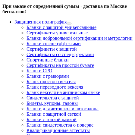
При заказе от определенной суммы - доставка по Москве
бесплатно!
Защищенная полиграфия
Бланки с защитой универсальные
Сертификаты универсальные
Бланки добровольной сертификации и метрологии
Бланки со спецэффектами
Сертификаты с защитой
Сертификаты со спецэффектами
Спортивные бланки
Cертификаты на простой бумаге
Бланки СРО
Бланки с гравюрами
Бланк простого векселя
Бланк переводного векселя
Бланк векселя на английском языке
Свидетельства с защитой
Билеты, купоны, талоны
Бланки для автошкол и автосалона
Бланки с защитной сеткой
Бланки с тонкой рамкой
Бланки свидетельства о поверке
Квалификационные аттестаты