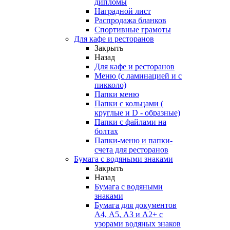
дипломы
Наградной лист
Распродажа бланков
Спортивные грамоты
Для кафе и ресторанов
Закрыть
Назад
Для кафе и ресторанов
Меню (с ламинацией и с
пикколо)
Папки меню
Папки с кольцами (
круглые и D - образные)
Папки с файлами на
болтах
Папки-меню и папки-
счета для ресторанов
Бумага с водяными знаками
Закрыть
Назад
Бумага с водяными
знаками
Бумага для документов
А4, А5, А3 и А2+ с
узорами водяных знаков