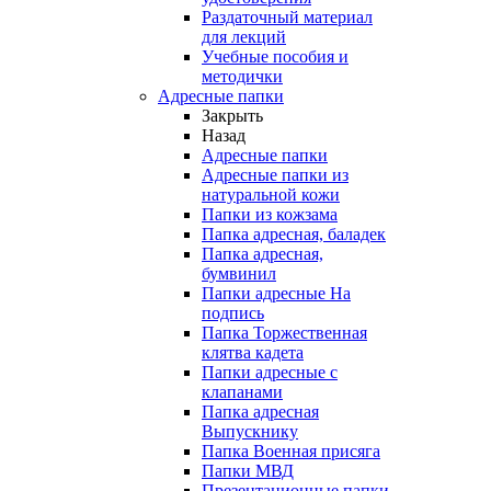
Раздаточный материал
для лекций
Учебные пособия и
методички
Адресные папки
Закрыть
Назад
Адресные папки
Адресные папки из
натуральной кожи
Папки из кожзама
Папка адресная, баладек
Папка адресная,
бумвинил
Папки адресные На
подпись
Папка Торжественная
клятва кадета
Папки адресные с
клапанами
Папка адресная
Выпускнику
Папка Военная присяга
Папки МВД
Презентационные папки