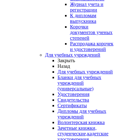
Журнал учета и
регистрации
К дипломам
выпускника
Корочки
документов ученых
степеней
Распродажа корочек
и удостоверений
Для учебных учреждений
Закрыть
Назад
Для учебных учреждений
Бланки для учебных
учреждений
(универсальные)
Удостоверения
Свидетельства
Сертификаты
Дипломы для учебных
учреждений
Волонтерская книжка
Зачетные книжки,
студенческие,кадетские
удостоверения