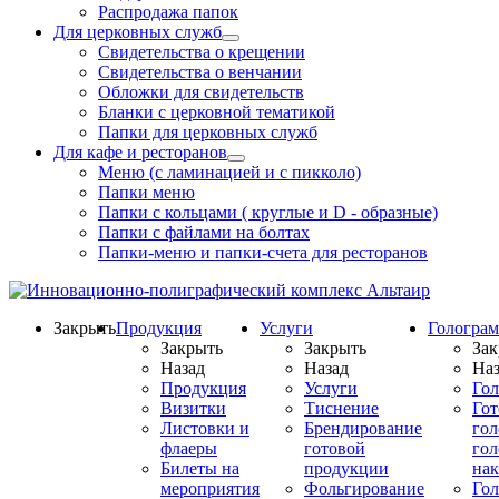
Распродажа папок
Для церковных служб
Свидетельства о крещении
Свидетельства о венчании
Обложки для свидетельств
Бланки с церковной тематикой
Папки для церковных служб
Для кафе и ресторанов
Меню (с ламинацией и с пикколо)
Папки меню
Папки с кольцами ( круглые и D - образные)
Папки с файлами на болтах
Папки-меню и папки-счета для ресторанов
Закрыть
Продукция
Услуги
Гологра
Закрыть
Закрыть
Зак
Назад
Назад
Наз
Продукция
Услуги
Го
Визитки
Тиснение
Го
Листовки и
Брендирование
го
флаеры
готовой
гол
Билеты на
продукции
на
мероприятия
Фольгирование
Гол