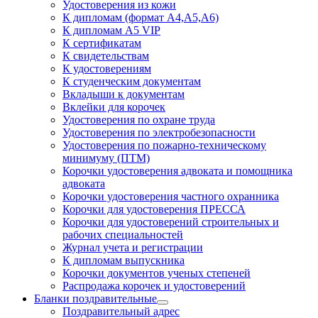
Удостоверения из кожи
К дипломам (формат А4,А5,А6)
К дипломам А5 VIP
К сертификатам
К свидетельствам
К удостоверениям
К студенческим документам
Вкладыши к документам
Вклейки для корочек
Удостоверения по охране труда
Удостоверения по электробезопасности
Удостоверения по пожарно-техническому
минимуму (ПТМ)
Корочки удостоверения адвоката и помощника
адвоката
Корочки удостоверения частного охранника
Корочки для удостоверения ПРЕССА
Корочки для удостоверений строительных и
рабочих специальностей
Журнал учета и регистрации
К дипломам выпускника
Корочки документов ученых степеней
Распродажа корочек и удостоверений
Бланки поздравительные
Поздравительный адрес