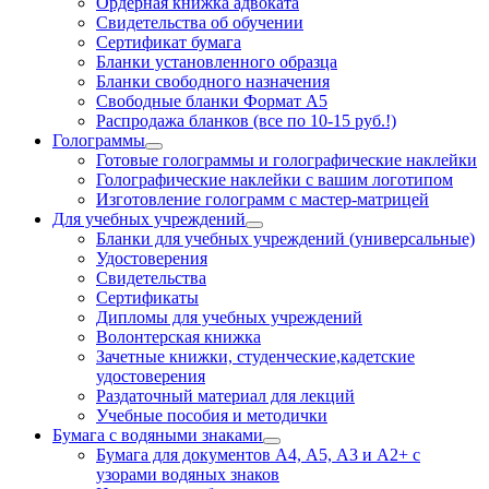
Ордерная книжка адвоката
Свидетельства об обучении
Сертификат бумага
Бланки установленного образца
Бланки свободного назначения
Свободные бланки Формат А5
Распродажа бланков (все по 10-15 руб.!)
Голограммы
Готовые голограммы и голографические наклейки
Голографические наклейки с вашим логотипом
Изготовление голограмм с мастер-матрицей
Для учебных учреждений
Бланки для учебных учреждений (универсальные)
Удостоверения
Свидетельства
Сертификаты
Дипломы для учебных учреждений
Волонтерская книжка
Зачетные книжки, студенческие,кадетские
удостоверения
Раздаточный материал для лекций
Учебные пособия и методички
Бумага с водяными знаками
Бумага для документов А4, А5, А3 и А2+ с
узорами водяных знаков