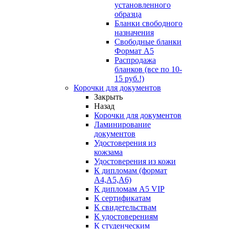
установленного
образца
Бланки свободного
назначения
Свободные бланки
Формат А5
Распродажа
бланков (все по 10-
15 руб.!)
Корочки для документов
Закрыть
Назад
Корочки для документов
Ламинирование
документов
Удостоверения из
кожзама
Удостоверения из кожи
К дипломам (формат
А4,А5,А6)
К дипломам А5 VIP
К сертификатам
К свидетельствам
К удостоверениям
К студенческим