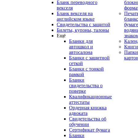
Бланк переводного
блокн
векселя
форма
Бланк векселя на
Печат
английском языке
бланко
Свидетельства с защитой
бумаге
Билеты, купоны, талоны
водян
Ещё
знако
Бланки для
Кален
автошкол и
Книги
автосалона
Папки
Бланки с защитной
карто
сеткой
Бланки с тонкой
рамкой
Бланки
свидетельства о
поверке
Квалификационные
аттестаты
Ордерная книжка
адвоката
Свидетельства об
обучении
Сертификат бумага
Бланки