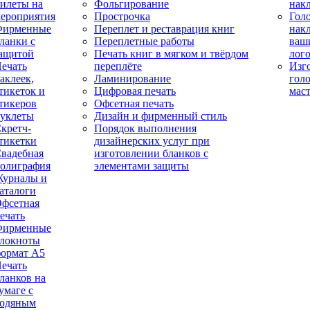
илеты на
Фольгирование
нак
ероприятия
Прострочка
Гол
Фирменные
Переплет и реставрация книг
нак
ланки с
Переплетные работы
ваш
ащитой
Печать книг в мягком и твёрдом
лог
ечать
переплёте
Изг
аклеек,
Ламинирование
гол
тикеток и
Цифровая печать
мас
тикеров
Офсетная печать
уклеты
Дизайн и фирменный стиль
кретч-
Порядок выполнения
тикетки
дизайнерских услуг при
вадебная
изготовлении бланков с
олиграфия
элементами защиты
урналы и
аталоги
фсетная
ечать
Фирменные
локноты
ормат А5
ечать
ланков на
умаге с
одяным