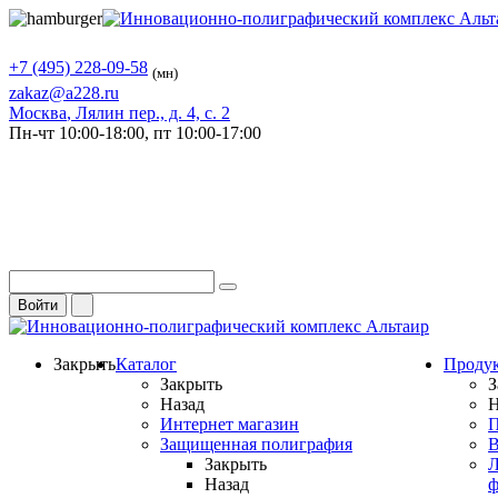
+7 (495) 228-09-58
(мн)
zakaz@a228.ru
Москва
, Лялин пер., д. 4, с. 2
Пн-чт
10:00-18:00,
пт
10:00-17:00
Войти
Закрыть
Каталог
Проду
Закрыть
З
Назад
Н
Интернет магазин
П
Защищенная полиграфия
В
Закрыть
Л
Назад
ф