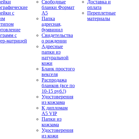
лейки
Свободные
Доставка и
ографические
бланки Формат
оплата
лейки с
А5
Переплетные
им
Папка
материалы
отипом
адресная,
отовление
бумвинил
ограмм с
Свидетельства
тер-матрицей
о рождении
Адресные
папки из
натуральной
кожи
Бланк простого
векселя
Распродажа
бланков (все по
10-15 руб.!)
Удостоверения
из кожзама
К дипломам
А5 VIP
Папки из
кожзама
Удостоверения
из кожи