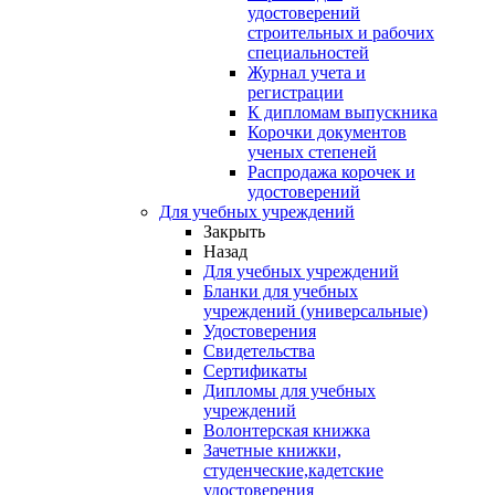
удостоверений
строительных и рабочих
специальностей
Журнал учета и
регистрации
К дипломам выпускника
Корочки документов
ученых степеней
Распродажа корочек и
удостоверений
Для учебных учреждений
Закрыть
Назад
Для учебных учреждений
Бланки для учебных
учреждений (универсальные)
Удостоверения
Свидетельства
Сертификаты
Дипломы для учебных
учреждений
Волонтерская книжка
Зачетные книжки,
студенческие,кадетские
удостоверения