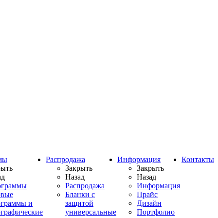
мы
Распродажа
Информация
Контакты
рыть
Закрыть
Закрыть
ад
Назад
Назад
ограммы
Распродажа
Информация
овые
Бланки с
Прайс
ограммы и
защитой
Дизайн
ографические
универсальные
Портфолио