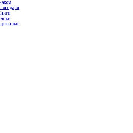
наком
алендари
Книги
Папки
артонные