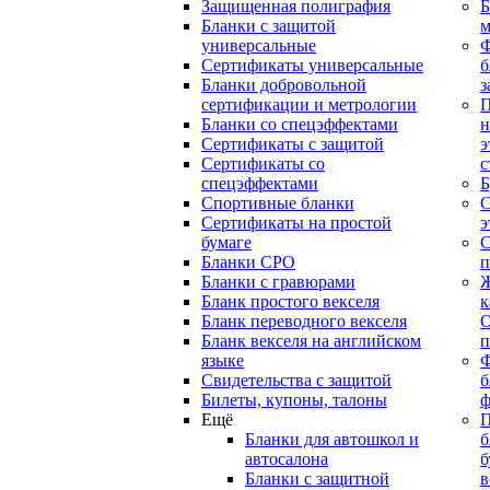
Защищенная полиграфия
Б
Бланки с защитой
м
универсальные
Сертификаты универсальные
б
Бланки добровольной
з
сертификации и метрологии
П
Бланки со спецэффектами
н
Сертификаты с защитой
э
Сертификаты со
с
спецэффектами
Б
Спортивные бланки
С
Cертификаты на простой
э
бумаге
С
Бланки СРО
п
Бланки с гравюрами
Ж
Бланк простого векселя
к
Бланк переводного векселя
О
Бланк векселя на английском
п
языке
Свидетельства с защитой
б
Билеты, купоны, талоны
ф
Ещё
П
Бланки для автошкол и
б
автосалона
б
Бланки с защитной
в