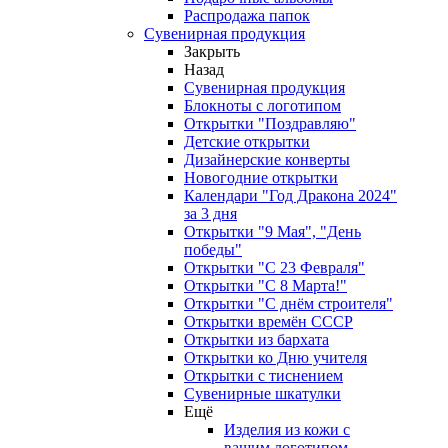
Распродажа папок
Сувенирная продукция
Закрыть
Назад
Сувенирная продукция
Блокноты с логотипом
Открытки "Поздравляю"
Детские открытки
Дизайнерские конверты
Новогодние открытки
Календари "Год Дракона 2024"
за 3 дня
Открытки "9 Мая", "День
победы"
Открытки "С 23 Февраля"
Открытки "С 8 Марта!"
Открытки "С днём строителя"
Открытки времён СССР
Открытки из бархата
Открытки ко Дню учителя
Открытки с тиснением
Сувенирные шкатулки
Ещё
Изделия из кожи с
вашим логотипом