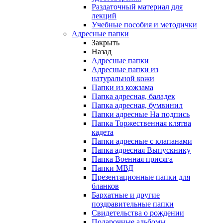
Раздаточный материал для
лекций
Учебные пособия и методички
Адресные папки
Закрыть
Назад
Адресные папки
Адресные папки из
натуральной кожи
Папки из кожзама
Папка адресная, баладек
Папка адресная, бумвинил
Папки адресные На подпись
Папка Торжественная клятва
кадета
Папки адресные с клапанами
Папка адресная Выпускнику
Папка Военная присяга
Папки МВД
Презентационные папки для
бланков
Бархатные и другие
поздравительные папки
Свидетельства о рождении
Подарочные альбомы