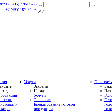
+7 (495) 228-09-58
(мн)
+7 (495) 197-74-98
(мн)
кция
Услуги
Голограм
акрыть
Закрыть
Зак
азад
Назад
Наз
родукция
Услуги
Гол
изитки
Тиснение
Гот
истовки и
Брендирование готовой
гол
лаеры
продукции
гол