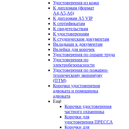
Удостоверения из кожи
К дипломам (формат
А4,А5,А6)
К дипломам А5 VIP
К сертификатам
К свидетельствам
К удостоверениям
К студенческим документам
Вкладыши к документам
Вклейки для корочек
Удостоверения по охране труда
Удостоверения по
электробезопасности
Удостоверения по пожарно-
техническому минимуму
(ПТМ)
Корочки удостоверения
адвоката и помощника
адвоката
Ещё
Корочки удостоверения
частного охранника
Корочки для
удостоверения ПРЕССА
Корочки для