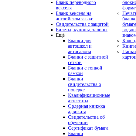
Бланк переводного
блокн
векселя
форма
Бланк векселя на
Печат
английском языке
бланко
Свидетельства с защитой
бумаге
Билеты, купоны, талоны
водян
Ещё
знако
Бланки для
Кален
автошкол и
Книги
автосалона
Папки
Бланки с защитной
карто
сеткой
Бланки с тонкой
рамкой
Бланки
свидетельства о
поверке
Квалификационные
аттестаты
Ордерная книжка
адвоката
Свидетельства об
обучении
Сертификат бумага
Бланки