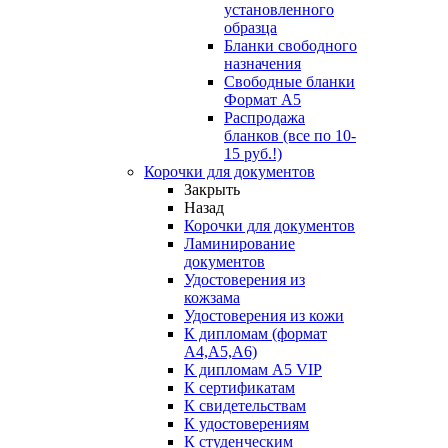
установленного
образца
Бланки свободного
назначения
Свободные бланки
Формат А5
Распродажа
бланков (все по 10-
15 руб.!)
Корочки для документов
Закрыть
Назад
Корочки для документов
Ламинирование
документов
Удостоверения из
кожзама
Удостоверения из кожи
К дипломам (формат
А4,А5,А6)
К дипломам А5 VIP
К сертификатам
К свидетельствам
К удостоверениям
К студенческим