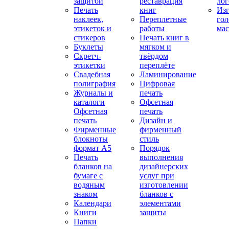
защитой
реставрация
ло
Печать
книг
Изг
наклеек,
Переплетные
гол
этикеток и
работы
мас
стикеров
Печать книг в
Буклеты
мягком и
Скретч-
твёрдом
этикетки
переплёте
Свадебная
Ламинирование
полиграфия
Цифровая
Журналы и
печать
каталоги
Офсетная
Офсетная
печать
печать
Дизайн и
Фирменные
фирменный
блокноты
стиль
формат А5
Порядок
Печать
выполнения
бланков на
дизайнерских
бумаге с
услуг при
водяным
изготовлении
знаком
бланков с
Календари
элементами
Книги
защиты
Папки