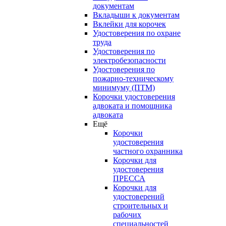
документам
Вкладыши к документам
Вклейки для корочек
Удостоверения по охране
труда
Удостоверения по
электробезопасности
Удостоверения по
пожарно-техническому
минимуму (ПТМ)
Корочки удостоверения
адвоката и помощника
адвоката
Ещё
Корочки
удостоверения
частного охранника
Корочки для
удостоверения
ПРЕССА
Корочки для
удостоверений
строительных и
рабочих
специальностей