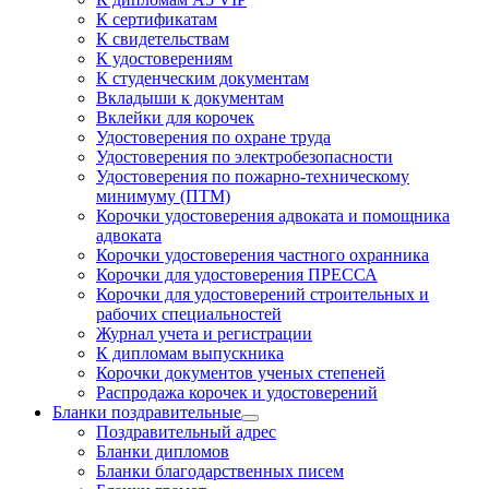
К сертификатам
К свидетельствам
К удостоверениям
К студенческим документам
Вкладыши к документам
Вклейки для корочек
Удостоверения по охране труда
Удостоверения по электробезопасности
Удостоверения по пожарно-техническому
минимуму (ПТМ)
Корочки удостоверения адвоката и помощника
адвоката
Корочки удостоверения частного охранника
Корочки для удостоверения ПРЕССА
Корочки для удостоверений строительных и
рабочих специальностей
Журнал учета и регистрации
К дипломам выпускника
Корочки документов ученых степеней
Распродажа корочек и удостоверений
Бланки поздравительные
Поздравительный адрес
Бланки дипломов
Бланки благодарственных писем