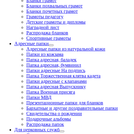
Бланки грамот
Бланки похвальных грамот
Бланки почетных грамот
Грамоты педагогу
Детские грамоты и дипломы
Наградной лист
Распродажа бланков
Спортивные грамоты
Адресные папки
Адресные папки из натуральной кожи
Папки из кожзама
Папка адресная, баладек
Папка адресная, бумвинил
Папки адресные На подпись
Папка Торжественная клятва кадета
Папки адресные с клапанами
Папка адресная Выпускнику
Папка Военная присяга
Папки МВД
Презентационные папки для бланков
Бархатные и другие поздравительные папки
Свидетельства о рождении
Подарочные альбомы
Распродажа папок
Для церковных служб