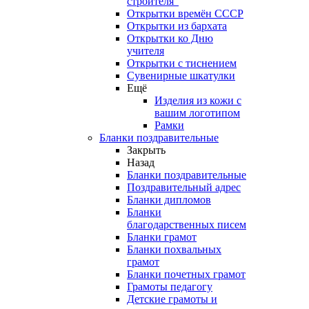
строителя"
Открытки времён СССР
Открытки из бархата
Открытки ко Дню
учителя
Открытки с тиснением
Сувенирные шкатулки
Ещё
Изделия из кожи с
вашим логотипом
Рамки
Бланки поздравительные
Закрыть
Назад
Бланки поздравительные
Поздравительный адрес
Бланки дипломов
Бланки
благодарственных писем
Бланки грамот
Бланки похвальных
грамот
Бланки почетных грамот
Грамоты педагогу
Детские грамоты и