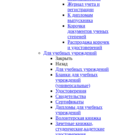
Журнал учета и
регистрации
К дипломам
выпускника
Корочки
документов ученых
степеней
Распродажа корочек
и удостоверений
Для учебных учреждений
Закрыть
Назад
Для учебных учреждений
Бланки для учебных
учреждений
(универсальные)
Удостоверения
Свидетельства
Сертификаты
Дипломы для учебных
учреждений
Волонтерская книжка
Зачетные книжки,
студенческие,кадетские
удостоверения