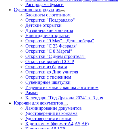
Распродажа бумаги
Сувенирная продукция
Блокноты с логотипом
Открытки "Поздравляю"
Детские открытки
Дизайнерские конверты
Новогодние открытки
Открытки "9 Мая", "День победы"
Открытки "С 23 Февраля"
Открытки "С 8 Марта!"
Открытки "С днём строителя"
Открытки времён СССР
Открытки из бархата
Открытки ко Дню учителя
Открытки с тиснением
Сувенирные шкатулки
Изделия из кожи с вашим логотипом
Рамки
Календари "Год Дракона 2024" за 3 дня
Корочки для документов
Ламинирование документов
Удостоверения из кожзама
Удостоверения из кожи
К дипломам (формат А4,А5,А6)
К дипломам А5 VIP