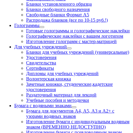
Бланки установленного образца
Бланки свободного назначения
Свободные бланки Формат А5
Распродажа бланков (все по 10-15 руб.!)
Голограммы
Готовые голограммы и голографические наклейки
Голографические наклейки с вашим логотипом
Изготовление голограмм с мастер-матрицей
Для учебных учреждений
Бланки для учебных учреждений (универсальные)
Удостоверения
Свидетельства
Сертификаты
Дипломы для учебных учреждений
Волонтерская книжка
Зачетные книжки, студенческие,кадетские
удостоверения
Раздаточный материал для лекций
Учебные пособия и методички
Бумага с водяными знаками
Бумага для документов А4, А5, А3 и А2+ с
узорами водяных знаков
Изготовление бумаги с индивидуальным водяным
знаком (ВРЕМЕННО НЕДОСТУПНО)
Изготовление бумаги с псевдоводяным знаком