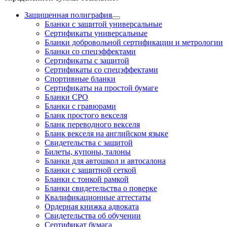
Защищенная полиграфия
Бланки с защитой универсальные
Сертификаты универсальные
Бланки добровольной сертификации и метрологии
Бланки со спецэффектами
Сертификаты с защитой
Сертификаты со спецэффектами
Спортивные бланки
Cертификаты на простой бумаге
Бланки СРО
Бланки с гравюрами
Бланк простого векселя
Бланк переводного векселя
Бланк векселя на английском языке
Свидетельства с защитой
Билеты, купоны, талоны
Бланки для автошкол и автосалона
Бланки с защитной сеткой
Бланки с тонкой рамкой
Бланки свидетельства о поверке
Квалификационные аттестаты
Ордерная книжка адвоката
Свидетельства об обучении
Сертификат бумага