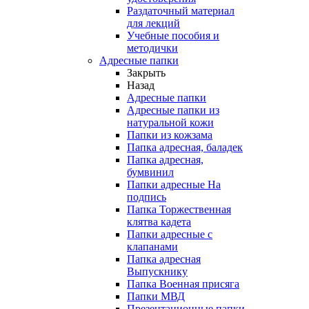
Раздаточный материал
для лекций
Учебные пособия и
методички
Адресные папки
Закрыть
Назад
Адресные папки
Адресные папки из
натуральной кожи
Папки из кожзама
Папка адресная, баладек
Папка адресная,
бумвинил
Папки адресные На
подпись
Папка Торжественная
клятва кадета
Папки адресные с
клапанами
Папка адресная
Выпускнику
Папка Военная присяга
Папки МВД
Презентационные папки