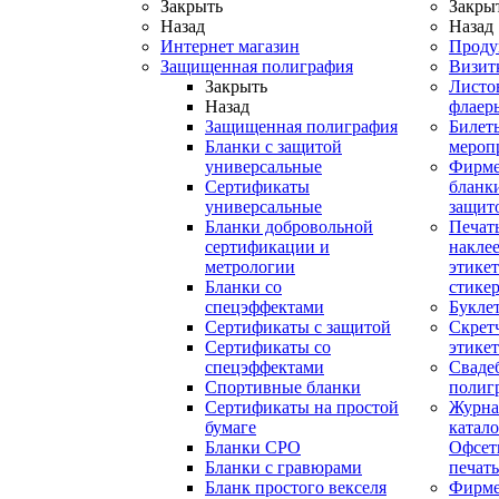
Закрыть
Закры
Назад
Назад
Интернет магазин
Проду
Защищенная полиграфия
Визит
Закрыть
Листо
Назад
флаер
Защищенная полиграфия
Билет
Бланки с защитой
мероп
универсальные
Фирм
Сертификаты
бланки
универсальные
защит
Бланки добровольной
Печат
сертификации и
наклее
метрологии
этикет
Бланки со
стике
спецэффектами
Букле
Сертификаты с защитой
Скрет
Сертификаты со
этике
спецэффектами
Сваде
Спортивные бланки
полиг
Cертификаты на простой
Журна
бумаге
катал
Бланки СРО
Офсет
Бланки с гравюрами
печать
Бланк простого векселя
Фирм