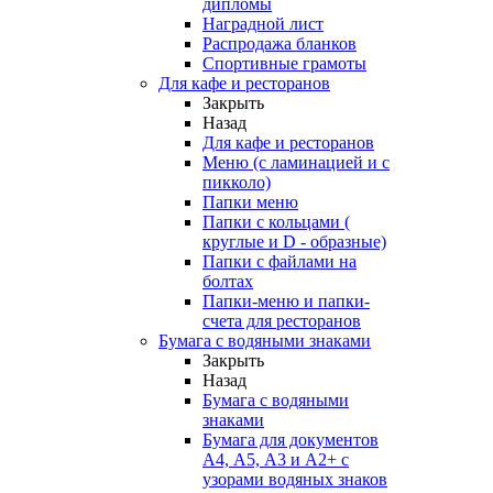
дипломы
Наградной лист
Распродажа бланков
Спортивные грамоты
Для кафе и ресторанов
Закрыть
Назад
Для кафе и ресторанов
Меню (с ламинацией и с
пикколо)
Папки меню
Папки с кольцами (
круглые и D - образные)
Папки с файлами на
болтах
Папки-меню и папки-
счета для ресторанов
Бумага с водяными знаками
Закрыть
Назад
Бумага с водяными
знаками
Бумага для документов
А4, А5, А3 и А2+ с
узорами водяных знаков