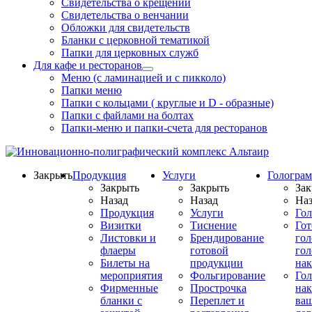
Свидетельства о крещении
Свидетельства о венчании
Обложки для свидетельств
Бланки с церковной тематикой
Папки для церковных служб
Для кафе и ресторанов
Меню (с ламинацией и с пикколо)
Папки меню
Папки с кольцами ( круглые и D - образные)
Папки с файлами на болтах
Папки-меню и папки-счета для ресторанов
Закрыть
Продукция
Услуги
Гологра
Закрыть
Закрыть
Зак
Назад
Назад
Наз
Продукция
Услуги
Го
Визитки
Тиснение
Го
Листовки и
Брендирование
го
флаеры
готовой
гол
Билеты на
продукции
на
мероприятия
Фольгирование
Гол
Фирменные
Прострочка
нак
бланки с
Переплет и
ва