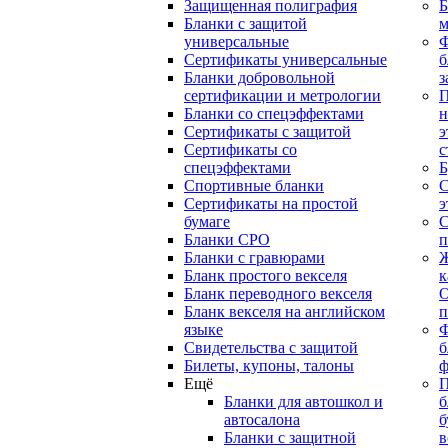
Защищенная полиграфия
Б
Бланки с защитой
м
универсальные
Сертификаты универсальные
б
Бланки добровольной
з
сертификации и метрологии
П
Бланки со спецэффектами
н
Сертификаты с защитой
э
Сертификаты со
с
спецэффектами
Б
Спортивные бланки
С
Cертификаты на простой
э
бумаге
С
Бланки СРО
п
Бланки с гравюрами
Ж
Бланк простого векселя
к
Бланк переводного векселя
О
Бланк векселя на английском
п
языке
Свидетельства с защитой
б
Билеты, купоны, талоны
ф
Ещё
П
Бланки для автошкол и
б
автосалона
б
Бланки с защитной
в