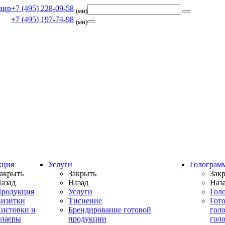
+7 (495) 228-09-58
(мн)
+7 (495) 197-74-98
(мн)
кция
Услуги
Голограм
акрыть
Закрыть
Зак
азад
Назад
Наз
родукция
Услуги
Гол
изитки
Тиснение
Гот
истовки и
Брендирование готовой
гол
лаеры
продукции
гол