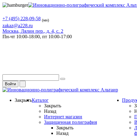
+7 (495) 228-09-58
(мн)
zakaz@a228.ru
Москва
, Лялин пер., д. 4, с. 2
Пн-чт
10:00-18:00,
пт
10:00-17:00
Войти
Закрыть
Каталог
Проду
Закрыть
З
Назад
Н
Интернет магазин
П
Защищенная полиграфия
В
Закрыть
Л
Назад
ф