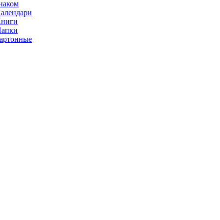
наком
алендари
Книги
Папки
артонные