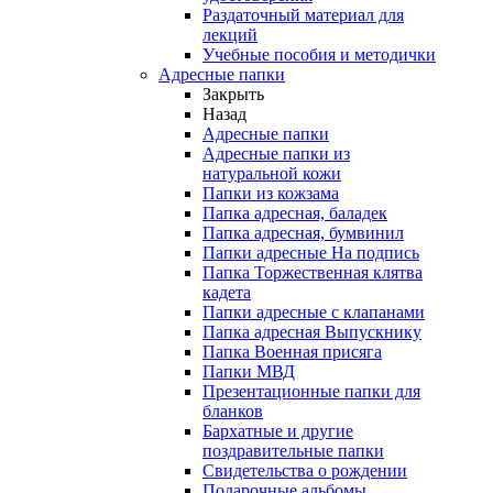
Раздаточный материал для
лекций
Учебные пособия и методички
Адресные папки
Закрыть
Назад
Адресные папки
Адресные папки из
натуральной кожи
Папки из кожзама
Папка адресная, баладек
Папка адресная, бумвинил
Папки адресные На подпись
Папка Торжественная клятва
кадета
Папки адресные с клапанами
Папка адресная Выпускнику
Папка Военная присяга
Папки МВД
Презентационные папки для
бланков
Бархатные и другие
поздравительные папки
Свидетельства о рождении
Подарочные альбомы