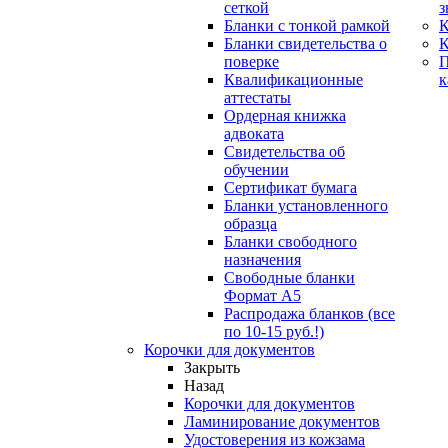
сеткой
з
Бланки с тонкой рамкой
К
Бланки свидетельства о
поверке
Квалификационные
к
аттестаты
Ордерная книжка
адвоката
Свидетельства об
обучении
Сертификат бумага
Бланки установленного
образца
Бланки свободного
назначения
Свободные бланки
Формат А5
Распродажа бланков (все
по 10-15 руб.!)
Корочки для документов
Закрыть
Назад
Корочки для документов
Ламинирование документов
Удостоверения из кожзама