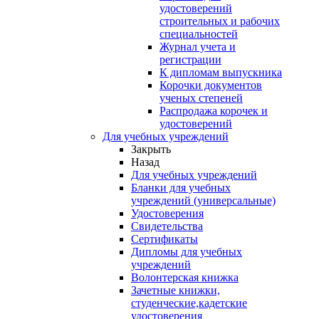
удостоверений
строительных и рабочих
специальностей
Журнал учета и
регистрации
К дипломам выпускника
Корочки документов
ученых степеней
Распродажа корочек и
удостоверений
Для учебных учреждений
Закрыть
Назад
Для учебных учреждений
Бланки для учебных
учреждений (универсальные)
Удостоверения
Свидетельства
Сертификаты
Дипломы для учебных
учреждений
Волонтерская книжка
Зачетные книжки,
студенческие,кадетские
удостоверения