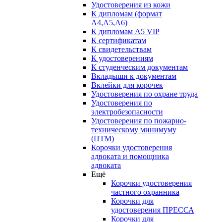
Удостоверения из кожи
К дипломам (формат
А4,А5,А6)
К дипломам А5 VIP
К сертификатам
К свидетельствам
К удостоверениям
К студенческим документам
Вкладыши к документам
Вклейки для корочек
Удостоверения по охране труда
Удостоверения по
электробезопасности
Удостоверения по пожарно-
техническому минимуму
(ПТМ)
Корочки удостоверения
адвоката и помощника
адвоката
Ещё
Корочки удостоверения
частного охранника
Корочки для
удостоверения ПРЕССА
Корочки для