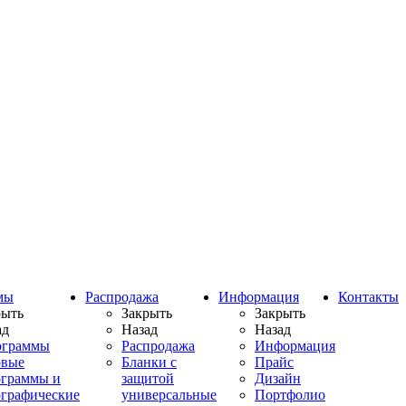
мы
Распродажа
Информация
Контакты
рыть
Закрыть
Закрыть
ад
Назад
Назад
ограммы
Распродажа
Информация
овые
Бланки с
Прайс
ограммы и
защитой
Дизайн
ографические
универсальные
Портфолио