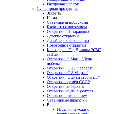
Распродажа папок
Сувенирная продукция
Закрыть
Назад
Сувенирная продукция
Блокноты с логотипом
Открытки "Поздравляю"
Детские открытки
Дизайнерские конверты
Новогодние открытки
Календари "Год Дракона 2024"
за 3 дня
Открытки "9 Мая", "День
победы"
Открытки "С 23 Февраля"
Открытки "С 8 Марта!"
Открытки "С днём строителя"
Открытки времён СССР
Открытки из бархата
Открытки ко Дню учителя
Открытки с тиснением
Сувенирные шкатулки
Ещё
Изделия из кожи с
вашим логотипом