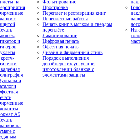
илеты на
Фольгирование
нак
ероприятия
Прострочка
Гол
Фирменные
Переплет и реставрация книг
нак
ланки с
Переплетные работы
ваш
ащитой
Печать книг в мягком и твёрдом
лог
ечать
переплёте
Изг
аклеек,
Ламинирование
гол
тикеток и
Цифровая печать
мас
тикеров
Офсетная печать
уклеты
Дизайн и фирменный стиль
кретч-
Порядок выполнения
тикетки
дизайнерских услуг при
вадебная
изготовлении бланков с
олиграфия
элементами защиты
урналы и
аталоги
фсетная
ечать
Фирменные
локноты
ормат А5
ечать
ланков на
умаге с
одяным