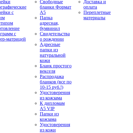
лейки
Свободные
Доставка и
ографические
бланки Формат
оплата
лейки с
А5
Переплетные
им
Папка
материалы
отипом
адресная,
отовление
бумвинил
ограмм с
Свидетельства
тер-матрицей
о рождении
Адресные
папки из
натуральной
кожи
Бланк простого
векселя
Распродажа
бланков (все по
10-15 руб.!)
Удостоверения
из кожзама
К дипломам
А5 VIP
Папки из
кожзама
Удостоверения
из кожи