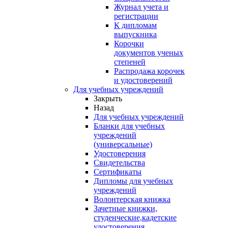
Журнал учета и
регистрации
К дипломам
выпускника
Корочки
документов ученых
степеней
Распродажа корочек
и удостоверений
Для учебных учреждений
Закрыть
Назад
Для учебных учреждений
Бланки для учебных
учреждений
(универсальные)
Удостоверения
Свидетельства
Сертификаты
Дипломы для учебных
учреждений
Волонтерская книжка
Зачетные книжки,
студенческие,кадетские
удостоверения