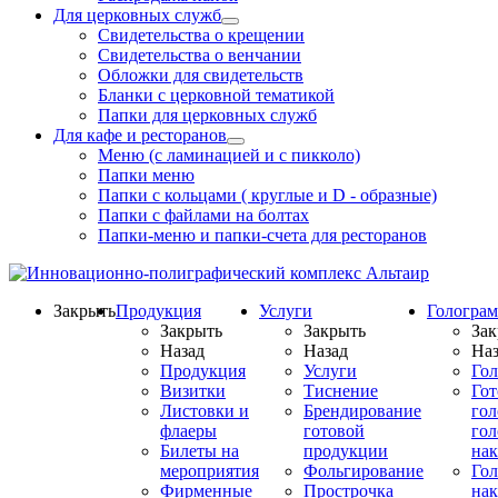
Для церковных служб
Свидетельства о крещении
Свидетельства о венчании
Обложки для свидетельств
Бланки с церковной тематикой
Папки для церковных служб
Для кафе и ресторанов
Меню (с ламинацией и с пикколо)
Папки меню
Папки с кольцами ( круглые и D - образные)
Папки с файлами на болтах
Папки-меню и папки-счета для ресторанов
Закрыть
Продукция
Услуги
Гологра
Закрыть
Закрыть
Зак
Назад
Назад
Наз
Продукция
Услуги
Го
Визитки
Тиснение
Го
Листовки и
Брендирование
го
флаеры
готовой
гол
Билеты на
продукции
на
мероприятия
Фольгирование
Гол
Фирменные
Прострочка
нак