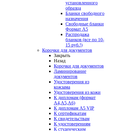
установленного
образца
Бланки свободного
назначения
Свободные бланки
Формат А5
Распродажа
бланков (все по 10-
15 руб.!)
Корочки для документов
Закрыть
Назад
Корочки для документов
Ламинирование
документов
Удостоверения из
кожзама
Удостоверения из кожи
К дипломам (формат
А4,А5,А6)
К дипломам А5 VIP
К сертификатам
К свидетельствам
К удостоверениям
К студенческим