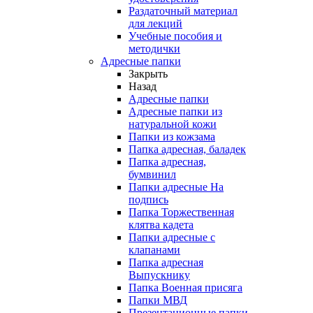
Раздаточный материал
для лекций
Учебные пособия и
методички
Адресные папки
Закрыть
Назад
Адресные папки
Адресные папки из
натуральной кожи
Папки из кожзама
Папка адресная, баладек
Папка адресная,
бумвинил
Папки адресные На
подпись
Папка Торжественная
клятва кадета
Папки адресные с
клапанами
Папка адресная
Выпускнику
Папка Военная присяга
Папки МВД
Презентационные папки