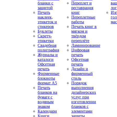
бланки с
Переплет и
ва
защитой
реставрация
ло
Печать
книг
Изг
наклеек,
Переплетные
гол
этикеток и
работы
мас
стикеров
Печать книг в
Буклеты
мягком и
Скретч-
твёрдом
этикетки
переплёте
Свадебная
Ламинирование
полиграфия
Цифровая
Журналы и
печать
каталоги
Офсетная
Офсетная
печать
печать
Дизайн и
Фирменные
фирменный
блокноты
стиль
формат А5
Порядок
Печать
выполнения
бланков на
дизайнерских
бумаге с
услуг при
водяным
изготовлении
знаком
бланков с
Календари
элементами
Книги
защиты