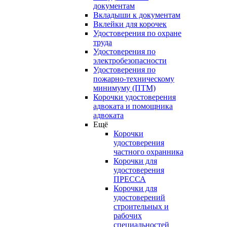
документам
Вкладыши к документам
Вклейки для корочек
Удостоверения по охране
труда
Удостоверения по
электробезопасности
Удостоверения по
пожарно-техническому
минимуму (ПТМ)
Корочки удостоверения
адвоката и помощника
адвоката
Ещё
Корочки
удостоверения
частного охранника
Корочки для
удостоверения
ПРЕССА
Корочки для
удостоверений
строительных и
рабочих
специальностей