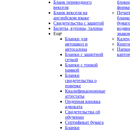
Бланк переводного
блокн
векселя
форма
Бланк векселя на
Печат
английском языке
бланко
Свидетельства с защитой
бумаге
Билеты, купоны, талоны
водян
Ещё
знако
Бланки для
Кален
автошкол и
Книги
автосалона
Папки
Бланки с защитной
карто
сеткой
Бланки с тонкой
рамкой
Бланки
свидетельства о
поверке
Квалификационные
аттестаты
Ордерная книжка
адвоката
Свидетельства об
обучении
Сертификат бумага
Бланки