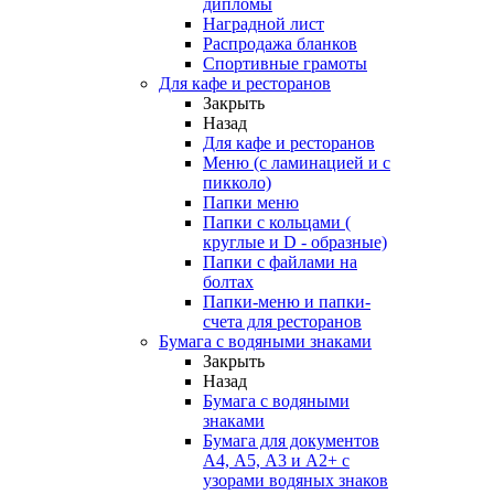
дипломы
Наградной лист
Распродажа бланков
Спортивные грамоты
Для кафе и ресторанов
Закрыть
Назад
Для кафе и ресторанов
Меню (с ламинацией и с
пикколо)
Папки меню
Папки с кольцами (
круглые и D - образные)
Папки с файлами на
болтах
Папки-меню и папки-
счета для ресторанов
Бумага с водяными знаками
Закрыть
Назад
Бумага с водяными
знаками
Бумага для документов
А4, А5, А3 и А2+ с
узорами водяных знаков