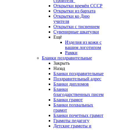
строителя"
Открытки времён СССР
Открытки из бархата
Открытки ко Дню
учителя
Открытки с тиснением
Сувенирные шкатулки
Ещё
Изделия из кожи с
вашим логотипом
Рамки
Бланки поздравительные
Закрыть
Назад
Бланки поздравительные
Поздравительный адрес
Бланки дипломов
Бланки
благодарственных писем
Бланки грамот
Бланки похвальных
грамот
Бланки почетных грамот
Грамоты педагогу
Детские грамоты и