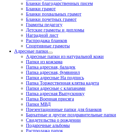
Бланки благодарственных писем
Бланки грамот
Бланки похвальных грамот
Бланки почетных грамот
Грамоты педагогу
Детские грамоты и дипломы
Наградной лист
Распродажа бланков
Спортивные грамоты
Адресные папки
Адресные папки из натуральной кожи
Папки из кожзама
Папка адресная, баладек
Папка адресная, бумвинил
Папки адресные На подпись
Папка Торжественная клятва кадета
Папки адресные с клапанами
Папка адресная Выпускнику
Папка Военная присяга
Папки МВД
Презентационные папки для бланков
Бархатные и другие поздравительные папки
Свидетельства о рождении
Подарочные альбомы
Распродажа папок