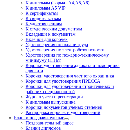
К дипломам (формат А4,А5,А6)
К дипломам А5 VIP
К сертификатам
К свидетельствам
К удостоверениям
К студенческим документам
Вкладыши к документам
Вклейки для корочек
Удостоверения по охране труда
Удостоверения по электробезопасности
Удостоверения по пожарно-техническому
минимуму (ПТМ)
Корочки удостоверения адвоката и помощника
адвоката
Корочки удостоверения частного охранника
Корочки для удостоверения ПРЕССА
Корочки для удостоверений строительных и
рабочих специальностей
Журнал учета и регистрации
К дипломам выпускника
Корочки документов ученых степеней
Распродажа корочек и удостоверений
Бланки поздравительные
Поздравительный адрес
Бланки дипломов