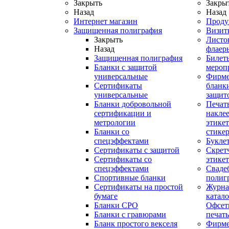
Закрыть
Закры
Назад
Назад
Интернет магазин
Проду
Защищенная полиграфия
Визит
Закрыть
Листо
Назад
флаер
Защищенная полиграфия
Билет
Бланки с защитой
мероп
универсальные
Фирм
Сертификаты
бланки
универсальные
защит
Бланки добровольной
Печат
сертификации и
наклее
метрологии
этикет
Бланки со
стике
спецэффектами
Букле
Сертификаты с защитой
Скрет
Сертификаты со
этике
спецэффектами
Сваде
Спортивные бланки
полиг
Cертификаты на простой
Журна
бумаге
катал
Бланки СРО
Офсет
Бланки с гравюрами
печать
Бланк простого векселя
Фирм