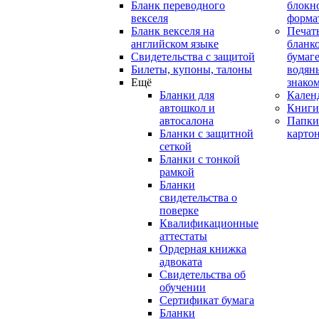
Бланк переводного
блокн
векселя
форма
Бланк векселя на
Печат
английском языке
бланко
Свидетельства с защитой
бумаге
Билеты, купоны, талоны
водян
Ещё
знако
Бланки для
Кален
автошкол и
Книги
автосалона
Папки
Бланки с защитной
карто
сеткой
Бланки с тонкой
рамкой
Бланки
свидетельства о
поверке
Квалификационные
аттестаты
Ордерная книжка
адвоката
Свидетельства об
обучении
Сертификат бумага
Бланки