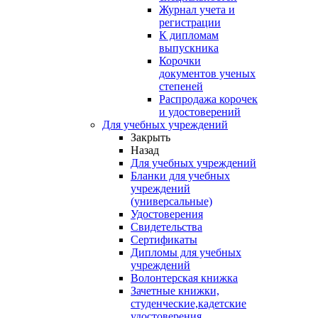
Журнал учета и
регистрации
К дипломам
выпускника
Корочки
документов ученых
степеней
Распродажа корочек
и удостоверений
Для учебных учреждений
Закрыть
Назад
Для учебных учреждений
Бланки для учебных
учреждений
(универсальные)
Удостоверения
Свидетельства
Сертификаты
Дипломы для учебных
учреждений
Волонтерская книжка
Зачетные книжки,
студенческие,кадетские
удостоверения