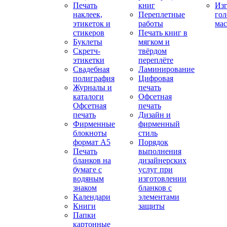
Печать
книг
Изг
наклеек,
Переплетные
гол
этикеток и
работы
мас
стикеров
Печать книг в
Буклеты
мягком и
Скретч-
твёрдом
этикетки
переплёте
Свадебная
Ламинирование
полиграфия
Цифровая
Журналы и
печать
каталоги
Офсетная
Офсетная
печать
печать
Дизайн и
Фирменные
фирменный
блокноты
стиль
формат А5
Порядок
Печать
выполнения
бланков на
дизайнерских
бумаге с
услуг при
водяным
изготовлении
знаком
бланков с
Календари
элементами
Книги
защиты
Папки
картонные