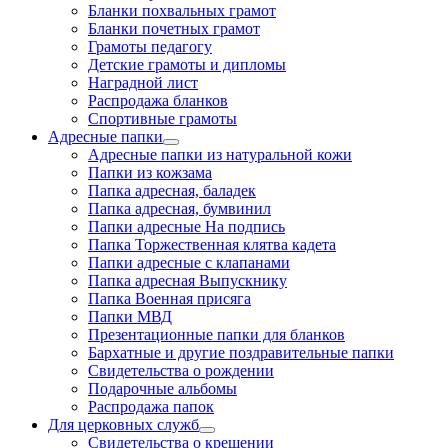
Бланки похвальных грамот
Бланки почетных грамот
Грамоты педагогу
Детские грамоты и дипломы
Наградной лист
Распродажа бланков
Спортивные грамоты
Адресные папки
Адресные папки из натуральной кожи
Папки из кожзама
Папка адресная, баладек
Папка адресная, бумвинил
Папки адресные На подпись
Папка Торжественная клятва кадета
Папки адресные с клапанами
Папка адресная Выпускнику
Папка Военная присяга
Папки МВД
Презентационные папки для бланков
Бархатные и другие поздравительные папки
Свидетельства о рождении
Подарочные альбомы
Распродажа папок
Для церковных служб
Свидетельства о крещении