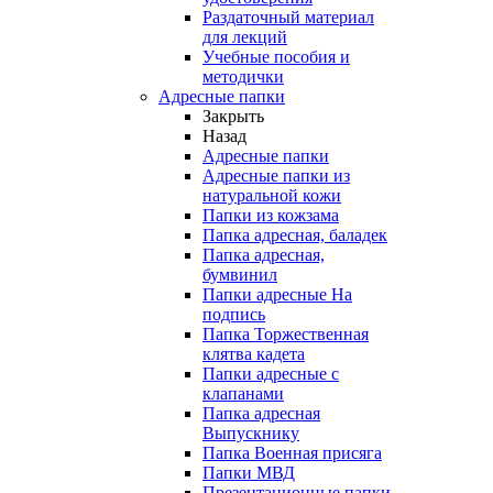
Раздаточный материал
для лекций
Учебные пособия и
методички
Адресные папки
Закрыть
Назад
Адресные папки
Адресные папки из
натуральной кожи
Папки из кожзама
Папка адресная, баладек
Папка адресная,
бумвинил
Папки адресные На
подпись
Папка Торжественная
клятва кадета
Папки адресные с
клапанами
Папка адресная
Выпускнику
Папка Военная присяга
Папки МВД
Презентационные папки