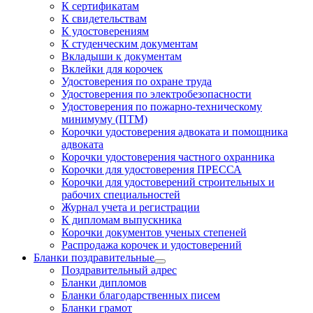
К сертификатам
К свидетельствам
К удостоверениям
К студенческим документам
Вкладыши к документам
Вклейки для корочек
Удостоверения по охране труда
Удостоверения по электробезопасности
Удостоверения по пожарно-техническому
минимуму (ПТМ)
Корочки удостоверения адвоката и помощника
адвоката
Корочки удостоверения частного охранника
Корочки для удостоверения ПРЕССА
Корочки для удостоверений строительных и
рабочих специальностей
Журнал учета и регистрации
К дипломам выпускника
Корочки документов ученых степеней
Распродажа корочек и удостоверений
Бланки поздравительные
Поздравительный адрес
Бланки дипломов
Бланки благодарственных писем
Бланки грамот