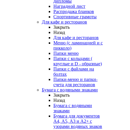
дипломы
Наградной лист
Распродажа бланков
Спортивные грамоты
Для кафе и ресторанов
Закрыть
Назад
Для кафе и ресторанов
Меню (с ламинацией и с
пикколо)
Папки меню
Папки с кольцами (
круглые и D - образные)
Папки с файлами на
болтах
Папки-меню и папки-
счета для ресторанов
Бумага с водяными знаками
Закрыть
Назад
Бумага с водяными
знаками
Бумага для документов
А4, А5, А3 и А2+ с
узорами водяных знаков