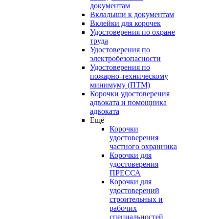
документам
Вкладыши к документам
Вклейки для корочек
Удостоверения по охране
труда
Удостоверения по
электробезопасности
Удостоверения по
пожарно-техническому
минимуму (ПТМ)
Корочки удостоверения
адвоката и помощника
адвоката
Ещё
Корочки
удостоверения
частного охранника
Корочки для
удостоверения
ПРЕССА
Корочки для
удостоверений
строительных и
рабочих
специальностей