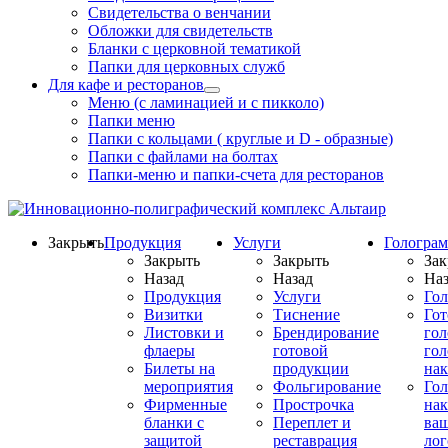
Свидетельства о венчании
Обложки для свидетельств
Бланки с церковной тематикой
Папки для церковных служб
Для кафе и ресторанов
Меню (с ламинацией и с пикколо)
Папки меню
Папки с кольцами ( круглые и D - образные)
Папки с файлами на болтах
Папки-меню и папки-счета для ресторанов
Закрыть
Продукция
Услуги
Гологра
Закрыть
Закрыть
Зак
Назад
Назад
Наз
Продукция
Услуги
Го
Визитки
Тиснение
Го
Листовки и
Брендирование
го
флаеры
готовой
гол
Билеты на
продукции
на
мероприятия
Фольгирование
Гол
Фирменные
Прострочка
нак
бланки с
Переплет и
ва
защитой
реставрация
ло