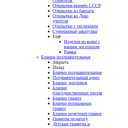
строителя"
Открытки времён СССР
Открытки из бархата
Открытки ко Дню
учителя
Открытки с тиснением
Сувенирные шкатулки
Ещё
Изделия из кожи с
вашим логотипом
Рамки
Бланки поздравительные
Закрыть
Назад
Бланки поздравительные
Поздравительный адрес
Бланки дипломов
Бланки
благодарственных писем
Бланки грамот
Бланки похвальных
грамот
Бланки почетных грамот
Грамоты педагогу
Детские грамоты и