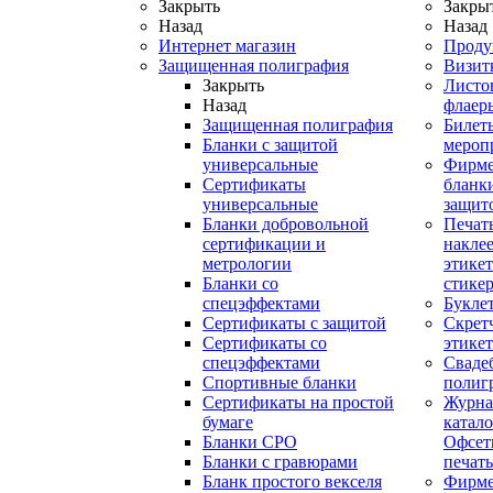
Закрыть
Закры
Назад
Назад
Интернет магазин
Проду
Защищенная полиграфия
Визит
Закрыть
Листо
Назад
флаер
Защищенная полиграфия
Билет
Бланки с защитой
мероп
универсальные
Фирм
Сертификаты
бланки
универсальные
защит
Бланки добровольной
Печат
сертификации и
наклее
метрологии
этикет
Бланки со
стике
спецэффектами
Букле
Сертификаты с защитой
Скрет
Сертификаты со
этике
спецэффектами
Сваде
Спортивные бланки
полиг
Cертификаты на простой
Журна
бумаге
катал
Бланки СРО
Офсет
Бланки с гравюрами
печать
Бланк простого векселя
Фирм