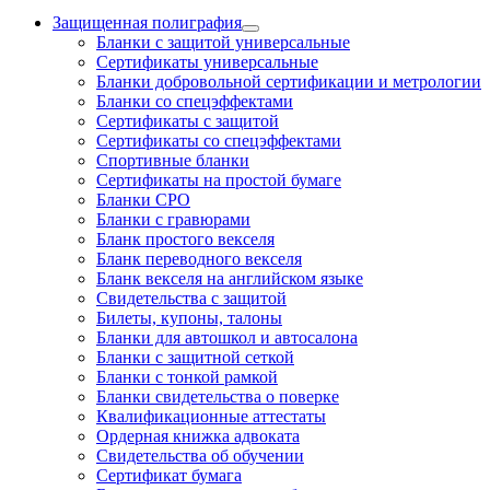
Защищенная полиграфия
Бланки с защитой универсальные
Сертификаты универсальные
Бланки добровольной сертификации и метрологии
Бланки со спецэффектами
Сертификаты с защитой
Сертификаты со спецэффектами
Спортивные бланки
Cертификаты на простой бумаге
Бланки СРО
Бланки с гравюрами
Бланк простого векселя
Бланк переводного векселя
Бланк векселя на английском языке
Свидетельства с защитой
Билеты, купоны, талоны
Бланки для автошкол и автосалона
Бланки с защитной сеткой
Бланки с тонкой рамкой
Бланки свидетельства о поверке
Квалификационные аттестаты
Ордерная книжка адвоката
Свидетельства об обучении
Сертификат бумага