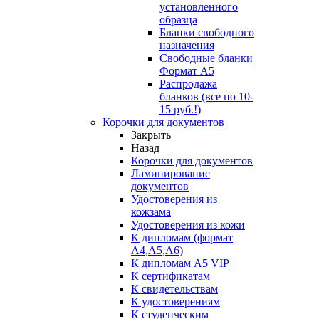
установленного
образца
Бланки свободного
назначения
Свободные бланки
Формат А5
Распродажа
бланков (все по 10-
15 руб.!)
Корочки для документов
Закрыть
Назад
Корочки для документов
Ламинирование
документов
Удостоверения из
кожзама
Удостоверения из кожи
К дипломам (формат
А4,А5,А6)
К дипломам А5 VIP
К сертификатам
К свидетельствам
К удостоверениям
К студенческим