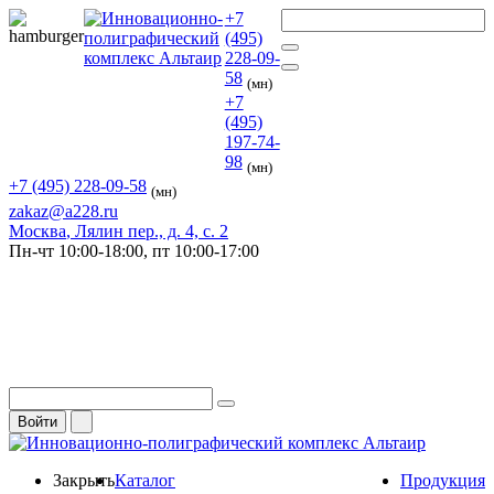
+7
(495)
228-09-
58
(мн)
+7
(495)
197-74-
98
(мн)
+7 (495) 228-09-58
(мн)
zakaz@a228.ru
Москва
, Лялин пер., д. 4, с. 2
Пн-чт
10:00-18:00,
пт
10:00-17:00
Войти
Закрыть
Каталог
Продукция