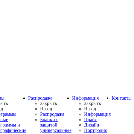
мы
Распродажа
Информация
Контакты
рыть
Закрыть
Закрыть
ад
Назад
Назад
ограммы
Распродажа
Информация
овые
Бланки с
Прайс
ограммы и
защитой
Дизайн
ографические
универсальные
Портфолио