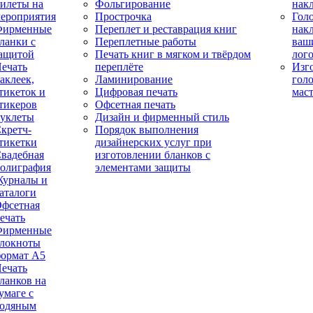
илеты на
Фольгирование
нак
ероприятия
Прострочка
Гол
Фирменные
Переплет и реставрация книг
нак
ланки с
Переплетные работы
ваш
ащитой
Печать книг в мягком и твёрдом
лог
ечать
переплёте
Изг
аклеек,
Ламинирование
гол
тикеток и
Цифровая печать
мас
тикеров
Офсетная печать
уклеты
Дизайн и фирменный стиль
кретч-
Порядок выполнения
тикетки
дизайнерских услуг при
вадебная
изготовлении бланков с
олиграфия
элементами защиты
урналы и
аталоги
фсетная
ечать
Фирменные
локноты
ормат А5
ечать
ланков на
умаге с
одяным