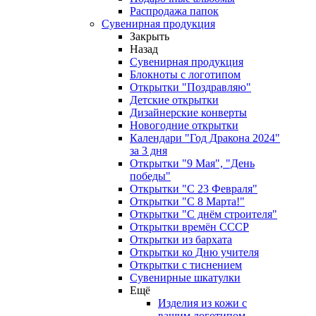
Распродажа папок
Сувенирная продукция
Закрыть
Назад
Сувенирная продукция
Блокноты с логотипом
Открытки "Поздравляю"
Детские открытки
Дизайнерские конверты
Новогодние открытки
Календари "Год Дракона 2024"
за 3 дня
Открытки "9 Мая", "День
победы"
Открытки "С 23 Февраля"
Открытки "С 8 Марта!"
Открытки "С днём строителя"
Открытки времён СССР
Открытки из бархата
Открытки ко Дню учителя
Открытки с тиснением
Сувенирные шкатулки
Ещё
Изделия из кожи с
вашим логотипом