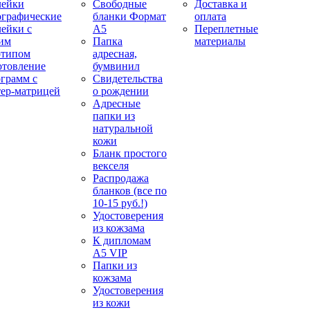
лейки
Свободные
Доставка и
ографические
бланки Формат
оплата
лейки с
А5
Переплетные
им
Папка
материалы
отипом
адресная,
отовление
бумвинил
ограмм с
Свидетельства
тер-матрицей
о рождении
Адресные
папки из
натуральной
кожи
Бланк простого
векселя
Распродажа
бланков (все по
10-15 руб.!)
Удостоверения
из кожзама
К дипломам
А5 VIP
Папки из
кожзама
Удостоверения
из кожи