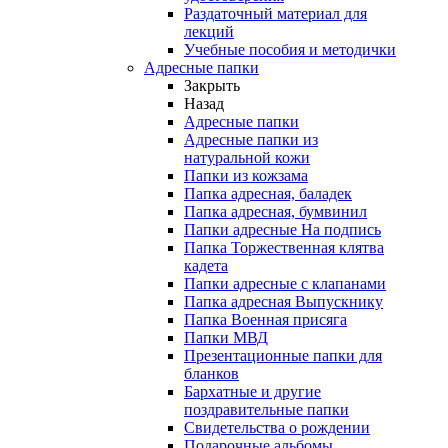
Раздаточный материал для
лекций
Учебные пособия и методички
Адресные папки
Закрыть
Назад
Адресные папки
Адресные папки из
натуральной кожи
Папки из кожзама
Папка адресная, баладек
Папка адресная, бумвинил
Папки адресные На подпись
Папка Торжественная клятва
кадета
Папки адресные с клапанами
Папка адресная Выпускнику
Папка Военная присяга
Папки МВД
Презентационные папки для
бланков
Бархатные и другие
поздравительные папки
Свидетельства о рождении
Подарочные альбомы