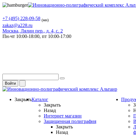
+7 (495) 228-09-58
(мн)
zakaz@a228.ru
Москва
, Лялин пер., д. 4, с. 2
Пн-чт
10:00-18:00,
пт
10:00-17:00
Войти
Закрыть
Каталог
Проду
Закрыть
З
Назад
Н
Интернет магазин
П
Защищенная полиграфия
В
Закрыть
Л
Назад
ф