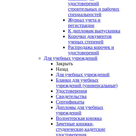
удостоверений
строительных и рабочих
специальностей
Журнал учета и
регистрации
К дипломам выпускника
Корочки документов
ученых степеней
Распродажа корочек и
удостоверений
Для учебных учреждений
Закрыть
Назад
Для учебных учреждений
Бланки для учебных
учреждений (универсальные)
Удостоверения
Свидетельства
Сертификаты
Дипломы для учебных
учреждений
Волонтерская книжка
Зачетные книжки,
студенческие,кадетские
удостоверения