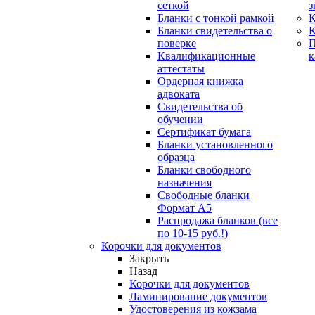
сеткой
з
Бланки с тонкой рамкой
К
Бланки свидетельства о
поверке
Квалификационные
к
аттестаты
Ордерная книжка
адвоката
Свидетельства об
обучении
Сертификат бумага
Бланки установленного
образца
Бланки свободного
назначения
Свободные бланки
Формат А5
Распродажа бланков (все
по 10-15 руб.!)
Корочки для документов
Закрыть
Назад
Корочки для документов
Ламинирование документов
Удостоверения из кожзама