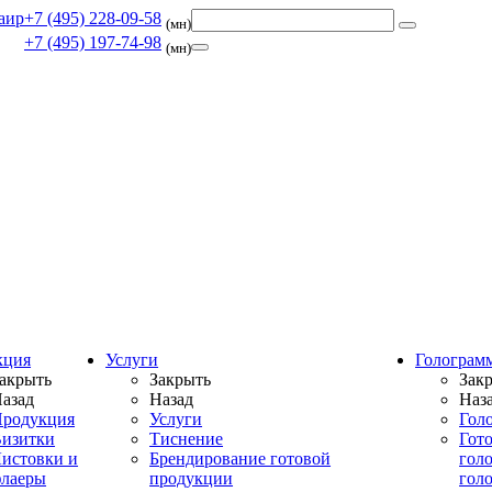
+7 (495) 228-09-58
(мн)
+7 (495) 197-74-98
(мн)
кция
Услуги
Голограм
акрыть
Закрыть
Зак
азад
Назад
Наз
родукция
Услуги
Гол
изитки
Тиснение
Гот
истовки и
Брендирование готовой
гол
лаеры
продукции
гол