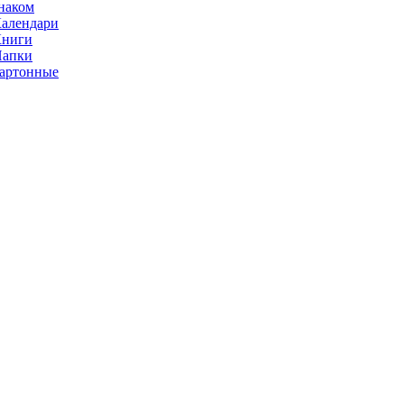
наком
алендари
Книги
Папки
артонные