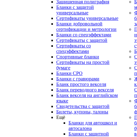
Защищенная полиграфия
Б
Бланки с защитой
м
универсальные
Сертификаты универсальные
б
Бланки добровольной
з
сертификации и метрологии
П
Бланки со спецэффектами
н
Сертификаты с защитой
э
Сертификаты со
с
спецэффектами
Б
Спортивные бланки
С
Cертификаты на простой
э
бумаге
С
Бланки СРО
п
Бланки с гравюрами
Ж
Бланк простого векселя
к
Бланк переводного векселя
О
Бланк векселя на английском
п
языке
Свидетельства с защитой
б
Билеты, купоны, талоны
ф
Ещё
П
Бланки для автошкол и
б
автосалона
б
Бланки с защитной
в