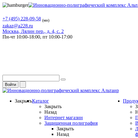
+7 (495) 228-09-58
(мн)
zakaz@a228.ru
Москва
, Лялин пер., д. 4, с. 2
Пн-чт
10:00-18:00,
пт
10:00-17:00
Войти
Закрыть
Каталог
Проду
Закрыть
З
Назад
Н
Интернет магазин
П
Защищенная полиграфия
В
Закрыть
Л
Назад
ф