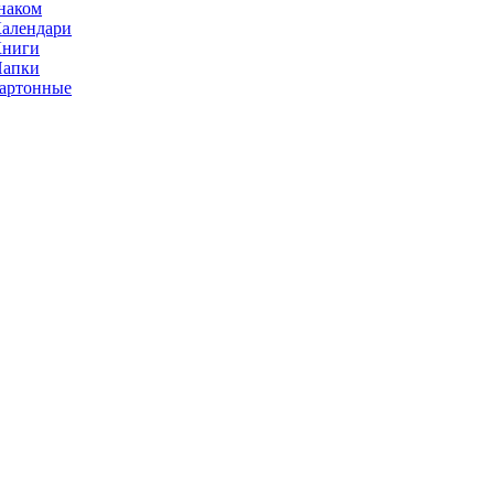
наком
алендари
Книги
Папки
артонные