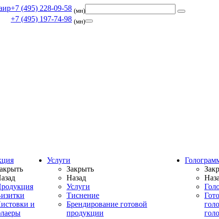
+7 (495) 228-09-58
(мн)
+7 (495) 197-74-98
(мн)
кция
Услуги
Голограм
акрыть
Закрыть
Зак
азад
Назад
Наз
родукция
Услуги
Гол
изитки
Тиснение
Гот
истовки и
Брендирование готовой
гол
лаеры
продукции
гол