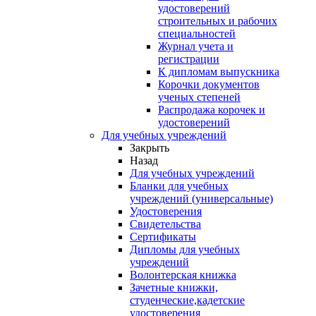
удостоверений
строительных и рабочих
специальностей
Журнал учета и
регистрации
К дипломам выпускника
Корочки документов
ученых степеней
Распродажа корочек и
удостоверений
Для учебных учреждений
Закрыть
Назад
Для учебных учреждений
Бланки для учебных
учреждений (универсальные)
Удостоверения
Свидетельства
Сертификаты
Дипломы для учебных
учреждений
Волонтерская книжка
Зачетные книжки,
студенческие,кадетские
удостоверения