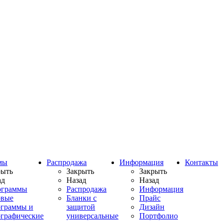
мы
Распродажа
Информация
Контакты
рыть
Закрыть
Закрыть
ад
Назад
Назад
ограммы
Распродажа
Информация
овые
Бланки с
Прайс
ограммы и
защитой
Дизайн
ографические
универсальные
Портфолио