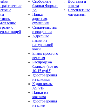
лейки
Свободные
Доставка и
ографические
бланки Формат
оплата
лейки с
А5
Переплетные
им
Папка
материалы
отипом
адресная,
отовление
бумвинил
ограмм с
Свидетельства
тер-матрицей
о рождении
Адресные
папки из
натуральной
кожи
Бланк простого
векселя
Распродажа
бланков (все по
10-15 руб.!)
Удостоверения
из кожзама
К дипломам
А5 VIP
Папки из
кожзама
Удостоверения
из кожи