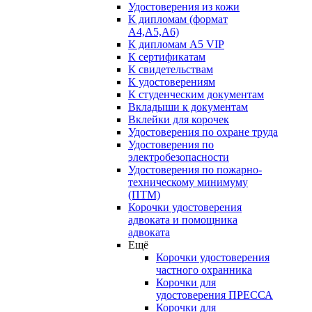
Удостоверения из кожи
К дипломам (формат
А4,А5,А6)
К дипломам А5 VIP
К сертификатам
К свидетельствам
К удостоверениям
К студенческим документам
Вкладыши к документам
Вклейки для корочек
Удостоверения по охране труда
Удостоверения по
электробезопасности
Удостоверения по пожарно-
техническому минимуму
(ПТМ)
Корочки удостоверения
адвоката и помощника
адвоката
Ещё
Корочки удостоверения
частного охранника
Корочки для
удостоверения ПРЕССА
Корочки для