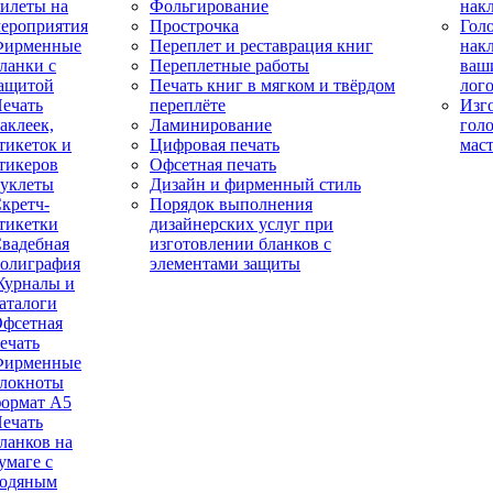
илеты на
Фольгирование
нак
ероприятия
Прострочка
Гол
Фирменные
Переплет и реставрация книг
нак
ланки с
Переплетные работы
ваш
ащитой
Печать книг в мягком и твёрдом
лог
ечать
переплёте
Изг
аклеек,
Ламинирование
гол
тикеток и
Цифровая печать
мас
тикеров
Офсетная печать
уклеты
Дизайн и фирменный стиль
кретч-
Порядок выполнения
тикетки
дизайнерских услуг при
вадебная
изготовлении бланков с
олиграфия
элементами защиты
урналы и
аталоги
фсетная
ечать
Фирменные
локноты
ормат А5
ечать
ланков на
умаге с
одяным