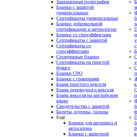
Защищенная полиграфия
Б
Бланки с защитой
м
универсальные
Сертификаты универсальные
б
Бланки добровольной
з
сертификации и метрологии
П
Бланки со спецэффектами
н
Сертификаты с защитой
э
Сертификаты со
с
спецэффектами
Б
Спортивные бланки
С
Cертификаты на простой
э
бумаге
С
Бланки СРО
п
Бланки с гравюрами
Ж
Бланк простого векселя
к
Бланк переводного векселя
О
Бланк векселя на английском
п
языке
Свидетельства с защитой
б
Билеты, купоны, талоны
ф
Ещё
П
Бланки для автошкол и
б
автосалона
б
Бланки с защитной
в