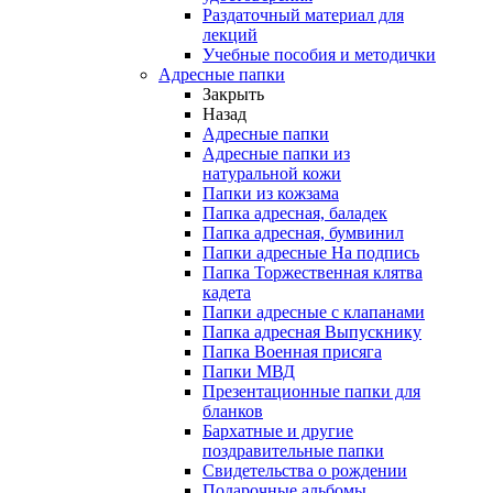
Раздаточный материал для
лекций
Учебные пособия и методички
Адресные папки
Закрыть
Назад
Адресные папки
Адресные папки из
натуральной кожи
Папки из кожзама
Папка адресная, баладек
Папка адресная, бумвинил
Папки адресные На подпись
Папка Торжественная клятва
кадета
Папки адресные с клапанами
Папка адресная Выпускнику
Папка Военная присяга
Папки МВД
Презентационные папки для
бланков
Бархатные и другие
поздравительные папки
Свидетельства о рождении
Подарочные альбомы