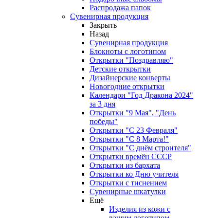
Распродажа папок
Сувенирная продукция
Закрыть
Назад
Сувенирная продукция
Блокноты с логотипом
Открытки "Поздравляю"
Детские открытки
Дизайнерские конверты
Новогодние открытки
Календари "Год Дракона 2024"
за 3 дня
Открытки "9 Мая", "День
победы"
Открытки "С 23 Февраля"
Открытки "С 8 Марта!"
Открытки "С днём строителя"
Открытки времён СССР
Открытки из бархата
Открытки ко Дню учителя
Открытки с тиснением
Сувенирные шкатулки
Ещё
Изделия из кожи с
вашим логотипом