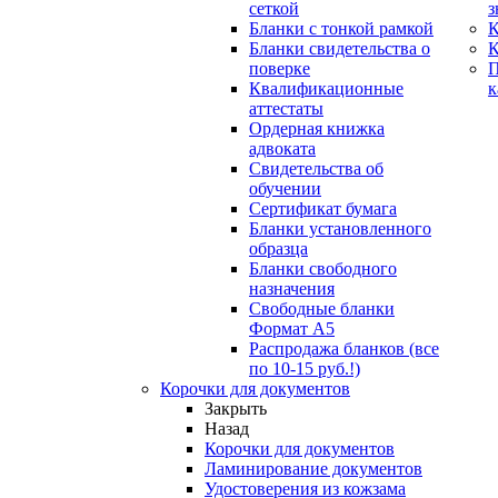
сеткой
з
Бланки с тонкой рамкой
К
Бланки свидетельства о
поверке
Квалификационные
к
аттестаты
Ордерная книжка
адвоката
Свидетельства об
обучении
Сертификат бумага
Бланки установленного
образца
Бланки свободного
назначения
Свободные бланки
Формат А5
Распродажа бланков (все
по 10-15 руб.!)
Корочки для документов
Закрыть
Назад
Корочки для документов
Ламинирование документов
Удостоверения из кожзама