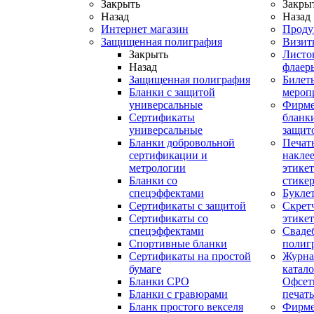
Закрыть
Закры
Назад
Назад
Интернет магазин
Проду
Защищенная полиграфия
Визит
Закрыть
Листо
Назад
флаер
Защищенная полиграфия
Билет
Бланки с защитой
мероп
универсальные
Фирм
Сертификаты
бланки
универсальные
защит
Бланки добровольной
Печат
сертификации и
наклее
метрологии
этикет
Бланки со
стике
спецэффектами
Букле
Сертификаты с защитой
Скрет
Сертификаты со
этике
спецэффектами
Сваде
Спортивные бланки
полиг
Cертификаты на простой
Журна
бумаге
катал
Бланки СРО
Офсет
Бланки с гравюрами
печать
Бланк простого векселя
Фирм