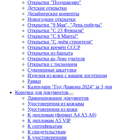
Открытки "Поздравляю"
Детские открытки
Дизайнерские конверты
Новогодние открытки
Открытки "9 Мая", "День победы"
Открытки "С 23 Февраля"
Открытки "С 8 Марта!"
Открытки "С днём строителя"
Открытки времён СССР
Открытки из бархата
Открытки ко Дню учителя
Открытки с тиснением
Сувенирные шкатулки
Изделия из кожи с вашим логотипом
Рамки
Календари "Год Дракона 2024" за 3 дня
Корочки для документов
Ламинирование документов
Удостоверения из кожзама
Удостоверения из кожи
К дипломам (формат А4,А5,А6)
К дипломам А5 VIP
К сертификатам
К свидетельствам
К удостоверениям