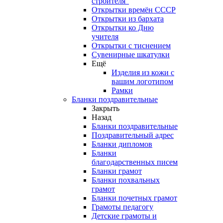
строителя"
Открытки времён СССР
Открытки из бархата
Открытки ко Дню
учителя
Открытки с тиснением
Сувенирные шкатулки
Ещё
Изделия из кожи с
вашим логотипом
Рамки
Бланки поздравительные
Закрыть
Назад
Бланки поздравительные
Поздравительный адрес
Бланки дипломов
Бланки
благодарственных писем
Бланки грамот
Бланки похвальных
грамот
Бланки почетных грамот
Грамоты педагогу
Детские грамоты и