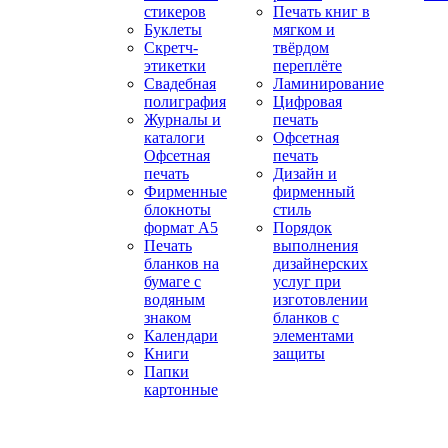
стикеров
Печать книг в
Буклеты
мягком и
Скретч-
твёрдом
этикетки
переплёте
Свадебная
Ламинирование
полиграфия
Цифровая
Журналы и
печать
каталоги
Офсетная
Офсетная
печать
печать
Дизайн и
Фирменные
фирменный
блокноты
стиль
формат А5
Порядок
Печать
выполнения
бланков на
дизайнерских
бумаге с
услуг при
водяным
изготовлении
знаком
бланков с
Календари
элементами
Книги
защиты
Папки
картонные