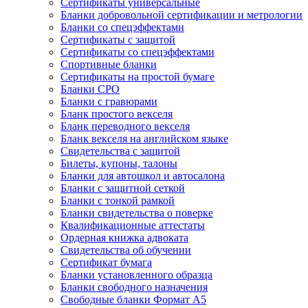
Сертификаты универсальные
Бланки добровольной сертификации и метрологии
Бланки со спецэффектами
Сертификаты с защитой
Сертификаты со спецэффектами
Спортивные бланки
Cертификаты на простой бумаге
Бланки СРО
Бланки с гравюрами
Бланк простого векселя
Бланк переводного векселя
Бланк векселя на английском языке
Свидетельства с защитой
Билеты, купоны, талоны
Бланки для автошкол и автосалона
Бланки с защитной сеткой
Бланки с тонкой рамкой
Бланки свидетельства о поверке
Квалификационные аттестаты
Ордерная книжка адвоката
Свидетельства об обучении
Сертификат бумага
Бланки установленного образца
Бланки свободного назначения
Свободные бланки Формат А5