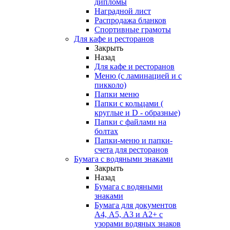
дипломы
Наградной лист
Распродажа бланков
Спортивные грамоты
Для кафе и ресторанов
Закрыть
Назад
Для кафе и ресторанов
Меню (с ламинацией и с
пикколо)
Папки меню
Папки с кольцами (
круглые и D - образные)
Папки с файлами на
болтах
Папки-меню и папки-
счета для ресторанов
Бумага с водяными знаками
Закрыть
Назад
Бумага с водяными
знаками
Бумага для документов
А4, А5, А3 и А2+ с
узорами водяных знаков