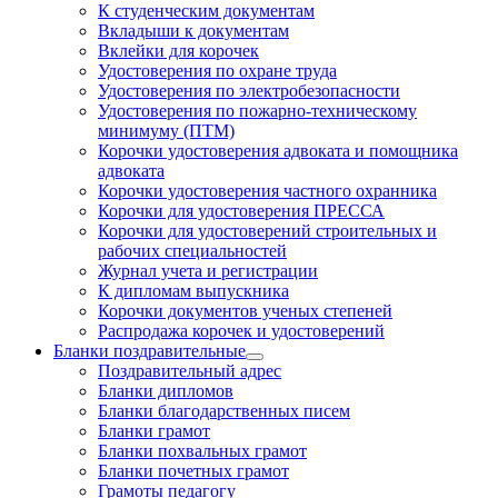
К студенческим документам
Вкладыши к документам
Вклейки для корочек
Удостоверения по охране труда
Удостоверения по электробезопасности
Удостоверения по пожарно-техническому
минимуму (ПТМ)
Корочки удостоверения адвоката и помощника
адвоката
Корочки удостоверения частного охранника
Корочки для удостоверения ПРЕССА
Корочки для удостоверений строительных и
рабочих специальностей
Журнал учета и регистрации
К дипломам выпускника
Корочки документов ученых степеней
Распродажа корочек и удостоверений
Бланки поздравительные
Поздравительный адрес
Бланки дипломов
Бланки благодарственных писем
Бланки грамот
Бланки похвальных грамот
Бланки почетных грамот
Грамоты педагогу