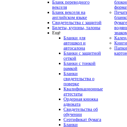
Бланк переводного
блокн
векселя
форма
Бланк векселя на
Печат
английском языке
бланко
Свидетельства с защитой
бумаге
Билеты, купоны, талоны
водян
Ещё
знако
Бланки для
Кален
автошкол и
Книги
автосалона
Папки
Бланки с защитной
карто
сеткой
Бланки с тонкой
рамкой
Бланки
свидетельства о
поверке
Квалификационные
аттестаты
Ордерная книжка
адвоката
Свидетельства об
обучении
Сертификат бумага
Бланки