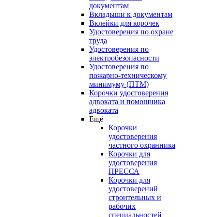
документам
Вкладыши к документам
Вклейки для корочек
Удостоверения по охране
труда
Удостоверения по
электробезопасности
Удостоверения по
пожарно-техническому
минимуму (ПТМ)
Корочки удостоверения
адвоката и помощника
адвоката
Ещё
Корочки
удостоверения
частного охранника
Корочки для
удостоверения
ПРЕССА
Корочки для
удостоверений
строительных и
рабочих
специальностей