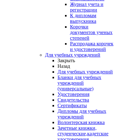
Журнал учета и
регистрации
К дипломам
выпускника
Корочки
документов ученых
степеней
Распродажа корочек
и удостоверений
Для учебных учреждений
Закрыть
Назад
Для учебных учреждений
Бланки для учебных
учреждений
(универсальные)
Удостоверения
Свидетельства
Сертификаты
Дипломы для учебных
учреждений
Волонтерская книжка
Зачетные книжки,
студенческие,кадетские
удостоверения