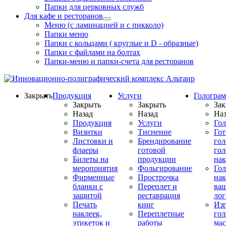
Папки для церковных служб
Для кафе и ресторанов
Меню (с ламинацией и с пикколо)
Папки меню
Папки с кольцами ( круглые и D - образные)
Папки с файлами на болтах
Папки-меню и папки-счета для ресторанов
Закрыть
Продукция
Услуги
Гологра
Закрыть
Закрыть
Зак
Назад
Назад
Наз
Продукция
Услуги
Го
Визитки
Тиснение
Го
Листовки и
Брендирование
го
флаеры
готовой
гол
Билеты на
продукции
на
мероприятия
Фольгирование
Гол
Фирменные
Прострочка
нак
бланки с
Переплет и
ва
защитой
реставрация
ло
Печать
книг
Изг
наклеек,
Переплетные
гол
этикеток и
работы
мас