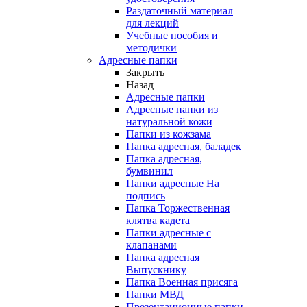
Раздаточный материал
для лекций
Учебные пособия и
методички
Адресные папки
Закрыть
Назад
Адресные папки
Адресные папки из
натуральной кожи
Папки из кожзама
Папка адресная, баладек
Папка адресная,
бумвинил
Папки адресные На
подпись
Папка Торжественная
клятва кадета
Папки адресные с
клапанами
Папка адресная
Выпускнику
Папка Военная присяга
Папки МВД
Презентационные папки