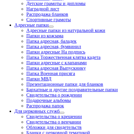
Детские грамоты и дипломы
Наградной лист
Распродажа бланков
Спортивные грамоты
Адресные папки
Адресные папки из натуральной кожи
Папки из кожзама
Папка адресная, баладек
Папка адресная, бумвинил
Папки адресные На подпись
Папка Торжественная клятва кадета
Папки адресные с клапанами
Папка адресная Выпускнику
Папка Военная присяга
Папки МВД
Презентационные папки для бланков
Бархатные и другие поздравительные папки
Свидетельства о рождении
Подарочные альбомы
Распродажа папок
Для церковных служб
Свидетельства о крещении
Свидетельства о венчании
Обложки для свидетельств
Бланки с церковной тематикой