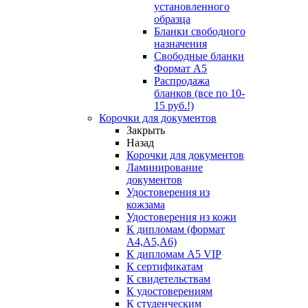
установленного
образца
Бланки свободного
назначения
Свободные бланки
Формат А5
Распродажа
бланков (все по 10-
15 руб.!)
Корочки для документов
Закрыть
Назад
Корочки для документов
Ламинирование
документов
Удостоверения из
кожзама
Удостоверения из кожи
К дипломам (формат
А4,А5,А6)
К дипломам А5 VIP
К сертификатам
К свидетельствам
К удостоверениям
К студенческим