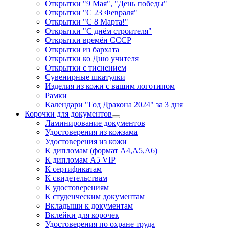
Открытки "9 Мая", "День победы"
Открытки "С 23 Февраля"
Открытки "С 8 Марта!"
Открытки "С днём строителя"
Открытки времён СССР
Открытки из бархата
Открытки ко Дню учителя
Открытки с тиснением
Сувенирные шкатулки
Изделия из кожи с вашим логотипом
Рамки
Календари "Год Дракона 2024" за 3 дня
Корочки для документов
Ламинирование документов
Удостоверения из кожзама
Удостоверения из кожи
К дипломам (формат А4,А5,А6)
К дипломам А5 VIP
К сертификатам
К свидетельствам
К удостоверениям
К студенческим документам
Вкладыши к документам
Вклейки для корочек
Удостоверения по охране труда