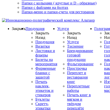
Папки с кольцами ( круглые и D - образные)
Папки с файлами на болтах
Папки-меню и папки-счета для ресторанов
Закрыть
Продукция
Услуги
Гологра
Закрыть
Закрыть
Зак
Назад
Назад
Наз
Продукция
Услуги
Го
Визитки
Тиснение
Го
Листовки и
Брендирование
го
флаеры
готовой
гол
Билеты на
продукции
на
мероприятия
Фольгирование
Гол
Фирменные
Прострочка
нак
бланки с
Переплет и
ва
защитой
реставрация
ло
Печать
книг
Изг
наклеек,
Переплетные
гол
этикеток и
работы
мас
стикеров
Печать книг в
Буклеты
мягком и
Скретч-
твёрдом
этикетки
переплёте