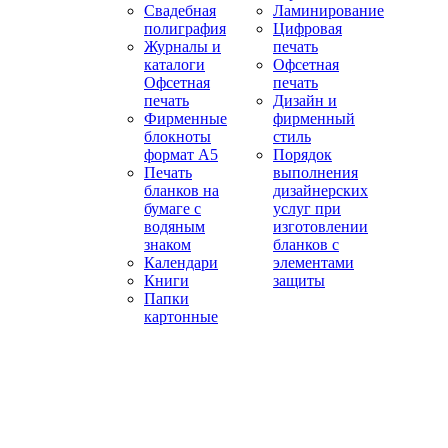
Свадебная
Ламинирование
полиграфия
Цифровая
Журналы и
печать
каталоги
Офсетная
Офсетная
печать
печать
Дизайн и
Фирменные
фирменный
блокноты
стиль
формат А5
Порядок
Печать
выполнения
бланков на
дизайнерских
бумаге с
услуг при
водяным
изготовлении
знаком
бланков с
Календари
элементами
Книги
защиты
Папки
картонные