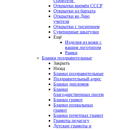
строителя"
Открытки времён СССР
Открытки из бархата
Открытки ко Дню
учителя
Открытки с тиснением
Сувенирные шкатулки
Ещё
Изделия из кожи с
вашим логотипом
Рамки
Бланки поздравительные
Закрыть
Назад
Бланки поздравительные
Поздравительный адрес
Бланки дипломов
Бланки
благодарственных писем
Бланки грамот
Бланки похвальных
грамот
Бланки почетных грамот
Грамоты педагогу
Детские грамоты и