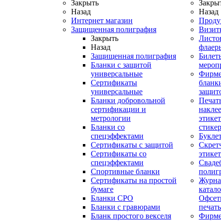
Закрыть
Закры
Назад
Назад
Интернет магазин
Проду
Защищенная полиграфия
Визит
Закрыть
Листо
Назад
флаер
Защищенная полиграфия
Билет
Бланки с защитой
мероп
универсальные
Фирм
Сертификаты
бланки
универсальные
защит
Бланки добровольной
Печат
сертификации и
наклее
метрологии
этикет
Бланки со
стике
спецэффектами
Букле
Сертификаты с защитой
Скрет
Сертификаты со
этике
спецэффектами
Сваде
Спортивные бланки
полиг
Cертификаты на простой
Журна
бумаге
катал
Бланки СРО
Офсет
Бланки с гравюрами
печать
Бланк простого векселя
Фирм