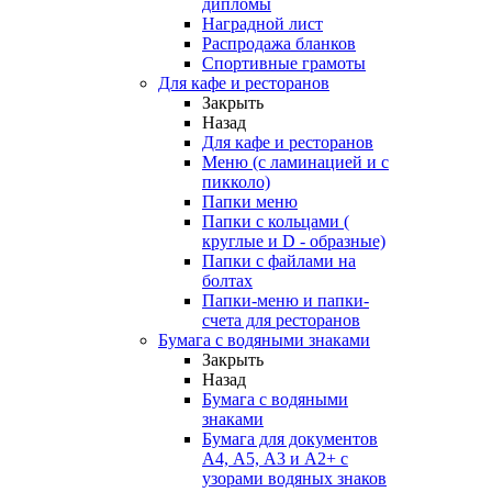
дипломы
Наградной лист
Распродажа бланков
Спортивные грамоты
Для кафе и ресторанов
Закрыть
Назад
Для кафе и ресторанов
Меню (с ламинацией и с
пикколо)
Папки меню
Папки с кольцами (
круглые и D - образные)
Папки с файлами на
болтах
Папки-меню и папки-
счета для ресторанов
Бумага с водяными знаками
Закрыть
Назад
Бумага с водяными
знаками
Бумага для документов
А4, А5, А3 и А2+ с
узорами водяных знаков