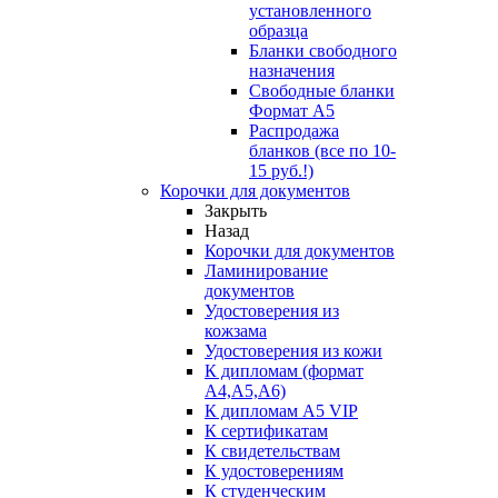
установленного
образца
Бланки свободного
назначения
Свободные бланки
Формат А5
Распродажа
бланков (все по 10-
15 руб.!)
Корочки для документов
Закрыть
Назад
Корочки для документов
Ламинирование
документов
Удостоверения из
кожзама
Удостоверения из кожи
К дипломам (формат
А4,А5,А6)
К дипломам А5 VIP
К сертификатам
К свидетельствам
К удостоверениям
К студенческим