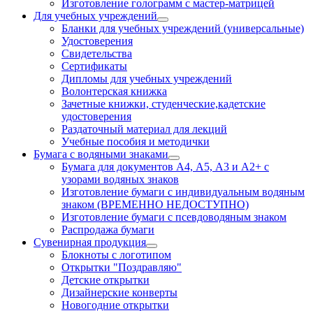
Изготовление голограмм с мастер-матрицей
Для учебных учреждений
Бланки для учебных учреждений (универсальные)
Удостоверения
Свидетельства
Сертификаты
Дипломы для учебных учреждений
Волонтерская книжка
Зачетные книжки, студенческие,кадетские
удостоверения
Раздаточный материал для лекций
Учебные пособия и методички
Бумага с водяными знаками
Бумага для документов А4, А5, А3 и А2+ с
узорами водяных знаков
Изготовление бумаги с индивидуальным водяным
знаком (ВРЕМЕННО НЕДОСТУПНО)
Изготовление бумаги с псевдоводяным знаком
Распродажа бумаги
Сувенирная продукция
Блокноты с логотипом
Открытки "Поздравляю"
Детские открытки
Дизайнерские конверты
Новогодние открытки