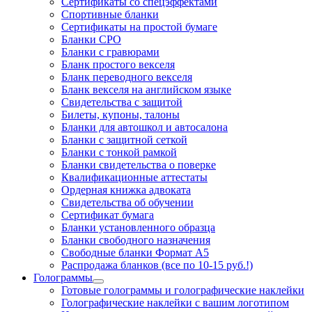
Сертификаты со спецэффектами
Спортивные бланки
Cертификаты на простой бумаге
Бланки СРО
Бланки с гравюрами
Бланк простого векселя
Бланк переводного векселя
Бланк векселя на английском языке
Свидетельства с защитой
Билеты, купоны, талоны
Бланки для автошкол и автосалона
Бланки с защитной сеткой
Бланки с тонкой рамкой
Бланки свидетельства о поверке
Квалификационные аттестаты
Ордерная книжка адвоката
Свидетельства об обучении
Сертификат бумага
Бланки установленного образца
Бланки свободного назначения
Свободные бланки Формат А5
Распродажа бланков (все по 10-15 руб.!)
Голограммы
Готовые голограммы и голографические наклейки
Голографические наклейки с вашим логотипом