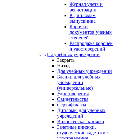
Журнал учета и
регистрации
К дипломам
выпускника
Корочки
документов ученых
степеней
Распродажа корочек
и удостоверений
Для учебных учреждений
Закрыть
Назад
Для учебных учреждений
Бланки для учебных
учреждений
(универсальные)
Удостоверения
Свидетельства
Сертификаты
Дипломы для учебных
учреждений
Волонтерская книжка
Зачетные книжки,
студенческие,кадетские
удостоверения