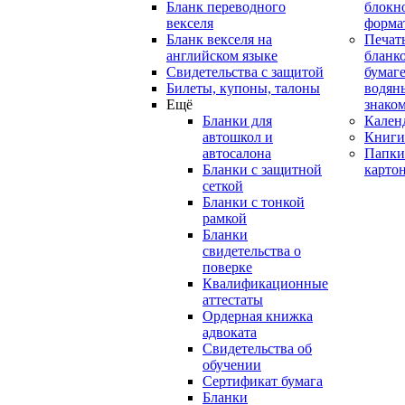
Бланк переводного
блокн
векселя
форма
Бланк векселя на
Печат
английском языке
бланко
Свидетельства с защитой
бумаге
Билеты, купоны, талоны
водян
Ещё
знако
Бланки для
Кален
автошкол и
Книги
автосалона
Папки
Бланки с защитной
карто
сеткой
Бланки с тонкой
рамкой
Бланки
свидетельства о
поверке
Квалификационные
аттестаты
Ордерная книжка
адвоката
Свидетельства об
обучении
Сертификат бумага
Бланки