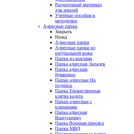
Раздаточный материал
для лекций
Учебные пособия и
методички
Адресные папки
Закрыть
Назад
Адресные папки
Адресные папки из
натуральной кожи
Папки из кожзама
Папка адресная, баладек
Папка адресная,
бумвинил
Папки адресные На
подпись
Папка Торжественная
клятва кадета
Папки адресные с
клапанами
Папка адресная
Выпускнику
Папка Военная присяга
Папки МВД
Презентационные папки