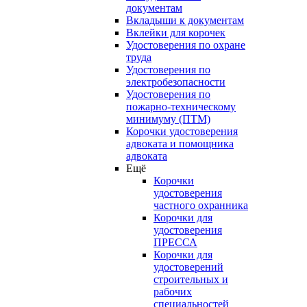
документам
Вкладыши к документам
Вклейки для корочек
Удостоверения по охране
труда
Удостоверения по
электробезопасности
Удостоверения по
пожарно-техническому
минимуму (ПТМ)
Корочки удостоверения
адвоката и помощника
адвоката
Ещё
Корочки
удостоверения
частного охранника
Корочки для
удостоверения
ПРЕССА
Корочки для
удостоверений
строительных и
рабочих
специальностей