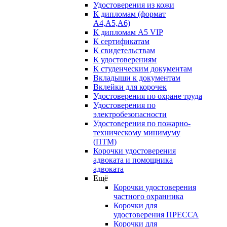
Удостоверения из кожи
К дипломам (формат
А4,А5,А6)
К дипломам А5 VIP
К сертификатам
К свидетельствам
К удостоверениям
К студенческим документам
Вкладыши к документам
Вклейки для корочек
Удостоверения по охране труда
Удостоверения по
электробезопасности
Удостоверения по пожарно-
техническому минимуму
(ПТМ)
Корочки удостоверения
адвоката и помощника
адвоката
Ещё
Корочки удостоверения
частного охранника
Корочки для
удостоверения ПРЕССА
Корочки для