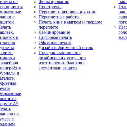
илеты на
Фольгирование
нак
ероприятия
Прострочка
Гол
Фирменные
Переплет и реставрация книг
нак
ланки с
Переплетные работы
ваш
ащитой
Печать книг в мягком и твёрдом
лог
ечать
переплёте
Изг
аклеек,
Ламинирование
гол
тикеток и
Цифровая печать
мас
тикеров
Офсетная печать
уклеты
Дизайн и фирменный стиль
кретч-
Порядок выполнения
тикетки
дизайнерских услуг при
вадебная
изготовлении бланков с
олиграфия
элементами защиты
урналы и
аталоги
фсетная
ечать
Фирменные
локноты
ормат А5
ечать
ланков на
умаге с
одяным