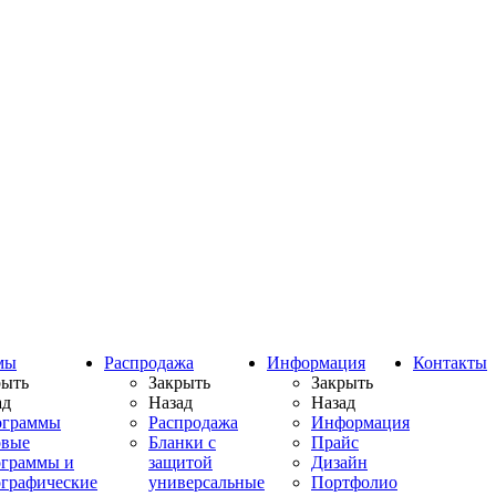
мы
Распродажа
Информация
Контакты
рыть
Закрыть
Закрыть
ад
Назад
Назад
ограммы
Распродажа
Информация
овые
Бланки с
Прайс
ограммы и
защитой
Дизайн
ографические
универсальные
Портфолио