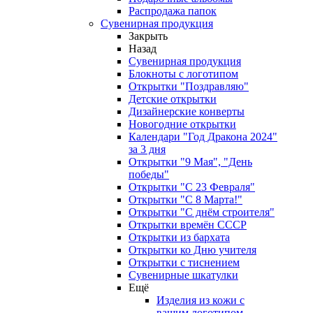
Распродажа папок
Сувенирная продукция
Закрыть
Назад
Сувенирная продукция
Блокноты с логотипом
Открытки "Поздравляю"
Детские открытки
Дизайнерские конверты
Новогодние открытки
Календари "Год Дракона 2024"
за 3 дня
Открытки "9 Мая", "День
победы"
Открытки "С 23 Февраля"
Открытки "С 8 Марта!"
Открытки "С днём строителя"
Открытки времён СССР
Открытки из бархата
Открытки ко Дню учителя
Открытки с тиснением
Сувенирные шкатулки
Ещё
Изделия из кожи с
вашим логотипом