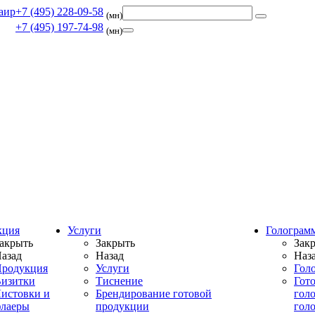
+7 (495) 228-09-58
(мн)
+7 (495) 197-74-98
(мн)
кция
Услуги
Голограм
акрыть
Закрыть
Зак
азад
Назад
Наз
родукция
Услуги
Гол
изитки
Тиснение
Гот
истовки и
Брендирование готовой
гол
лаеры
продукции
гол