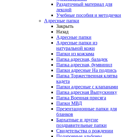
Раздаточный материал для
лекций
Учебные пособия и методички
Адресные папки
Закрыть
Назад
Адресные папки
Адресные папки из
натуральной кожи
Папки из кожзама
Папка адресная, баладек
Папка адресная, бумвинил
Папки адресные На подпись
Папка Торжественная клятва
кадета
Папки адресные с клапанами
Папка адресная Выпускнику
Папка Военная присяга
Папки МВД
Презентационные папки для
бланков
Бархатные и другие
поздравительные папки
Свидетельства о рождении
Подарочные альбомы