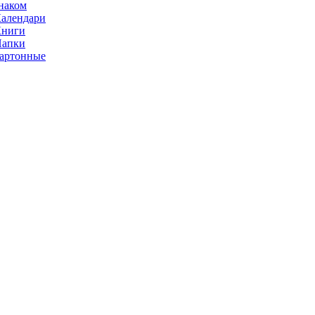
наком
алендари
Книги
Папки
артонные