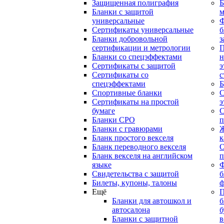
Защищенная полиграфия
Б
Бланки с защитой
м
универсальные
Сертификаты универсальные
б
Бланки добровольной
з
сертификации и метрологии
П
Бланки со спецэффектами
н
Сертификаты с защитой
э
Сертификаты со
с
спецэффектами
Б
Спортивные бланки
С
Cертификаты на простой
э
бумаге
С
Бланки СРО
п
Бланки с гравюрами
Ж
Бланк простого векселя
к
Бланк переводного векселя
О
Бланк векселя на английском
п
языке
Свидетельства с защитой
б
Билеты, купоны, талоны
ф
Ещё
П
Бланки для автошкол и
б
автосалона
б
Бланки с защитной
в