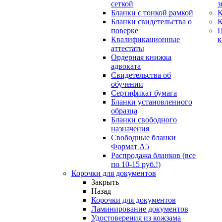
сеткой
з
Бланки с тонкой рамкой
К
Бланки свидетельства о
поверке
Квалификационные
к
аттестаты
Ордерная книжка
адвоката
Свидетельства об
обучении
Сертификат бумага
Бланки установленного
образца
Бланки свободного
назначения
Свободные бланки
Формат А5
Распродажа бланков (все
по 10-15 руб.!)
Корочки для документов
Закрыть
Назад
Корочки для документов
Ламинирование документов
Удостоверения из кожзама