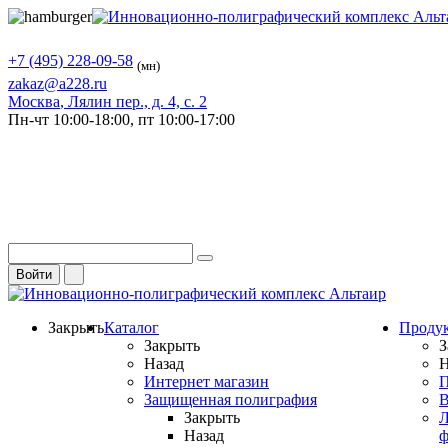
+7 (495) 228-09-58
(мн)
zakaz@a228.ru
Москва
, Лялин пер., д. 4, с. 2
Пн-чт
10:00-18:00,
пт
10:00-17:00
Войти
Закрыть
Каталог
Проду
Закрыть
З
Назад
Н
Интернет магазин
П
Защищенная полиграфия
В
Закрыть
Л
Назад
ф