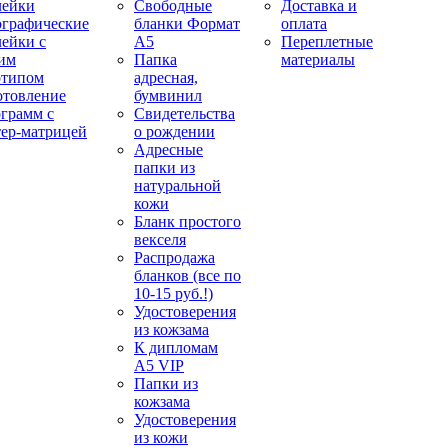
лейки
Свободные
Доставка и
ографические
бланки Формат
оплата
лейки с
А5
Переплетные
им
Папка
материалы
отипом
адресная,
отовление
бумвинил
ограмм с
Свидетельства
тер-матрицей
о рождении
Адресные
папки из
натуральной
кожи
Бланк простого
векселя
Распродажа
бланков (все по
10-15 руб.!)
Удостоверения
из кожзама
К дипломам
А5 VIP
Папки из
кожзама
Удостоверения
из кожи