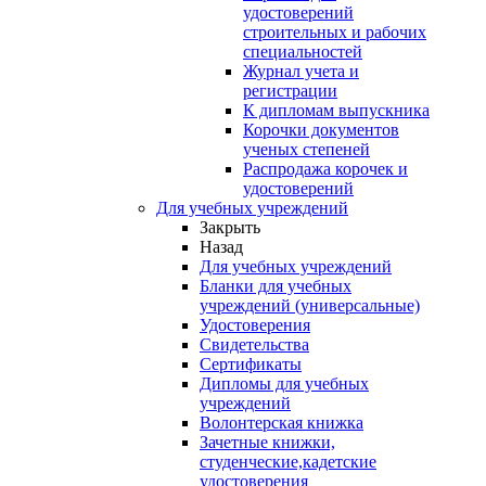
удостоверений
строительных и рабочих
специальностей
Журнал учета и
регистрации
К дипломам выпускника
Корочки документов
ученых степеней
Распродажа корочек и
удостоверений
Для учебных учреждений
Закрыть
Назад
Для учебных учреждений
Бланки для учебных
учреждений (универсальные)
Удостоверения
Свидетельства
Сертификаты
Дипломы для учебных
учреждений
Волонтерская книжка
Зачетные книжки,
студенческие,кадетские
удостоверения