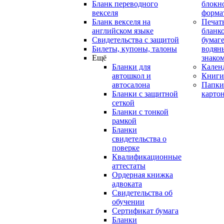
Бланк переводного
блокн
векселя
форма
Бланк векселя на
Печат
английском языке
бланко
Свидетельства с защитой
бумаге
Билеты, купоны, талоны
водян
Ещё
знако
Бланки для
Кален
автошкол и
Книги
автосалона
Папки
Бланки с защитной
карто
сеткой
Бланки с тонкой
рамкой
Бланки
свидетельства о
поверке
Квалификационные
аттестаты
Ордерная книжка
адвоката
Свидетельства об
обучении
Сертификат бумага
Бланки