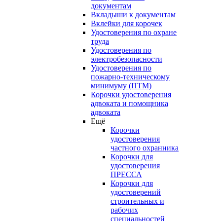
документам
Вкладыши к документам
Вклейки для корочек
Удостоверения по охране
труда
Удостоверения по
электробезопасности
Удостоверения по
пожарно-техническому
минимуму (ПТМ)
Корочки удостоверения
адвоката и помощника
адвоката
Ещё
Корочки
удостоверения
частного охранника
Корочки для
удостоверения
ПРЕССА
Корочки для
удостоверений
строительных и
рабочих
специальностей