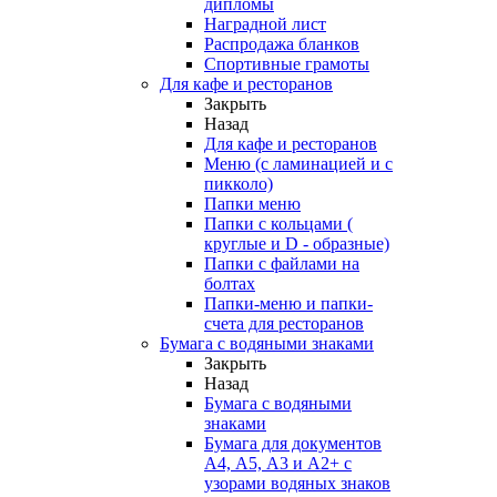
дипломы
Наградной лист
Распродажа бланков
Спортивные грамоты
Для кафе и ресторанов
Закрыть
Назад
Для кафе и ресторанов
Меню (с ламинацией и с
пикколо)
Папки меню
Папки с кольцами (
круглые и D - образные)
Папки с файлами на
болтах
Папки-меню и папки-
счета для ресторанов
Бумага с водяными знаками
Закрыть
Назад
Бумага с водяными
знаками
Бумага для документов
А4, А5, А3 и А2+ с
узорами водяных знаков