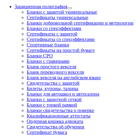
Защищенная полиграфия
Бланки с защитой универсальные
Сертификаты универсальные
Бланки добровольной сертификации и метрологии
Бланки со спецэффектами
Сертификаты с защитой
Сертификаты со спецэффектами
Спортивные бланки
Cертификаты на простой бумаге
Бланки СРО
Бланки с гравюрами
Бланк простого векселя
Бланк переводного векселя
Бланк векселя на английском языке
Свидетельства с защитой
Билеты, купоны, талоны
Бланки для автошкол и автосалона
Бланки с защитной сеткой
Бланки с тонкой рамкой
Бланки свидетельства о поверке
Квалификационные аттестаты
Ордерная книжка адвоката
Свидетельства об обучении
Сертификат бумага