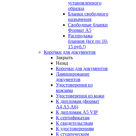
установленного
образца
Бланки свободного
назначения
Свободные бланки
Формат А5
Распродажа
бланков (все по 10-
15 руб.!)
Корочки для документов
Закрыть
Назад
Корочки для документов
Ламинирование
документов
Удостоверения из
кожзама
Удостоверения из кожи
К дипломам (формат
А4,А5,А6)
К дипломам А5 VIP
К сертификатам
К свидетельствам
К удостоверениям
К студенческим