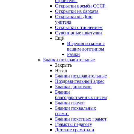
строителя"
Открытки времён СССР
Открытки из бархата
Открытки ко Дню
учителя
Открытки с тиснением
Сувенирные шкатулки
Ещё
Изделия из кожи с
вашим логотипом
Рамки
Бланки поздравительные
Закрыть
Назад
Бланки поздравительные
Поздравительный адрес
Бланки дипломов
Бланки
благодарственных писем
Бланки грамот
Бланки похвальных
грамот
Бланки почетных грамот
Грамоты педагогу
Детские грамоты и