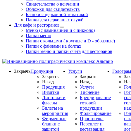
Свидетельства о венчании
Обложки для свидетельств
Бланки с церковной тематикой
Папки для церковных служб
Для кафе и ресторанов
Меню (с ламинацией и с пикколо)
Папки меню
Папки с кольцами ( круглые и D - образные)
Папки с файлами на болтах
Папки-меню и папки-счета для ресторанов
Закрыть
Продукция
Услуги
Гологра
Закрыть
Закрыть
Зак
Назад
Назад
Наз
Продукция
Услуги
Го
Визитки
Тиснение
Го
Листовки и
Брендирование
го
флаеры
готовой
гол
Билеты на
продукции
на
мероприятия
Фольгирование
Гол
Фирменные
Прострочка
нак
бланки с
Переплет и
ва
защитой
реставрация
ло