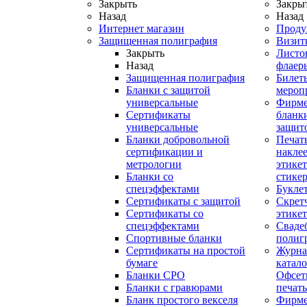
Закрыть
Закры
Назад
Назад
Интернет магазин
Проду
Защищенная полиграфия
Визит
Закрыть
Листо
Назад
флаер
Защищенная полиграфия
Билет
Бланки с защитой
мероп
универсальные
Фирм
Сертификаты
бланки
универсальные
защит
Бланки добровольной
Печат
сертификации и
наклее
метрологии
этикет
Бланки со
стике
спецэффектами
Букле
Сертификаты с защитой
Скрет
Сертификаты со
этике
спецэффектами
Сваде
Спортивные бланки
полиг
Cертификаты на простой
Журна
бумаге
катал
Бланки СРО
Офсет
Бланки с гравюрами
печать
Бланк простого векселя
Фирм