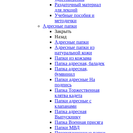
Раздаточный материал
для лекций
Учебные пособия и
методички
Адресные папки
Закрыть
Назад
Адресные папки
Адресные папки из
натуральной кожи
Папки из кожзама
Папка адресная, баладек
Папка адресная,
бумвинил
Папки адресные На
подпись
Папка Торжественная
клятва кадета
Папки адресные с
клапанами
Папка адресная
Выпускнику
Папка Военная присяга
Папки МВД
Презентационные папки