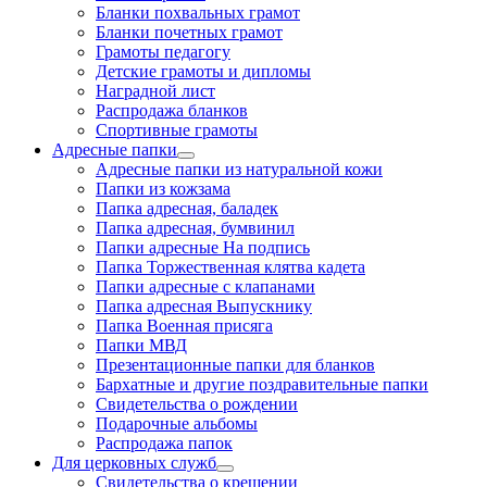
Бланки похвальных грамот
Бланки почетных грамот
Грамоты педагогу
Детские грамоты и дипломы
Наградной лист
Распродажа бланков
Спортивные грамоты
Адресные папки
Адресные папки из натуральной кожи
Папки из кожзама
Папка адресная, баладек
Папка адресная, бумвинил
Папки адресные На подпись
Папка Торжественная клятва кадета
Папки адресные с клапанами
Папка адресная Выпускнику
Папка Военная присяга
Папки МВД
Презентационные папки для бланков
Бархатные и другие поздравительные папки
Свидетельства о рождении
Подарочные альбомы
Распродажа папок
Для церковных служб
Свидетельства о крещении