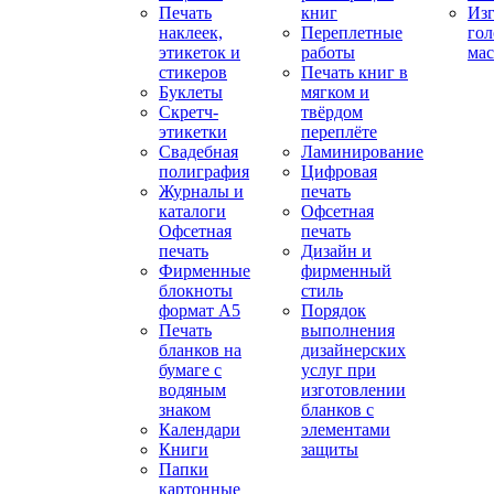
Печать
книг
Изг
наклеек,
Переплетные
гол
этикеток и
работы
мас
стикеров
Печать книг в
Буклеты
мягком и
Скретч-
твёрдом
этикетки
переплёте
Свадебная
Ламинирование
полиграфия
Цифровая
Журналы и
печать
каталоги
Офсетная
Офсетная
печать
печать
Дизайн и
Фирменные
фирменный
блокноты
стиль
формат А5
Порядок
Печать
выполнения
бланков на
дизайнерских
бумаге с
услуг при
водяным
изготовлении
знаком
бланков с
Календари
элементами
Книги
защиты
Папки
картонные