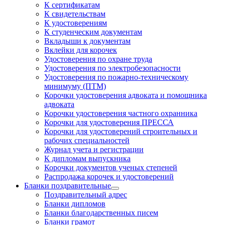
К сертификатам
К свидетельствам
К удостоверениям
К студенческим документам
Вкладыши к документам
Вклейки для корочек
Удостоверения по охране труда
Удостоверения по электробезопасности
Удостоверения по пожарно-техническому
минимуму (ПТМ)
Корочки удостоверения адвоката и помощника
адвоката
Корочки удостоверения частного охранника
Корочки для удостоверения ПРЕССА
Корочки для удостоверений строительных и
рабочих специальностей
Журнал учета и регистрации
К дипломам выпускника
Корочки документов ученых степеней
Распродажа корочек и удостоверений
Бланки поздравительные
Поздравительный адрес
Бланки дипломов
Бланки благодарственных писем
Бланки грамот