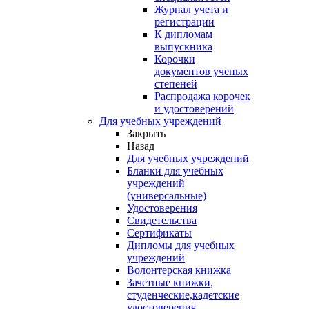
Журнал учета и
регистрации
К дипломам
выпускника
Корочки
документов ученых
степеней
Распродажа корочек
и удостоверений
Для учебных учреждений
Закрыть
Назад
Для учебных учреждений
Бланки для учебных
учреждений
(универсальные)
Удостоверения
Свидетельства
Сертификаты
Дипломы для учебных
учреждений
Волонтерская книжка
Зачетные книжки,
студенческие,кадетские
удостоверения