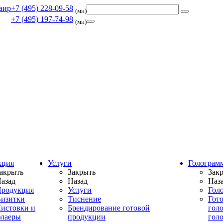
+7 (495) 228-09-58
(мн)
+7 (495) 197-74-98
(мн)
кция
Услуги
Голограм
акрыть
Закрыть
Зак
азад
Назад
Наз
родукция
Услуги
Гол
изитки
Тиснение
Гот
истовки и
Брендирование готовой
гол
лаеры
продукции
гол