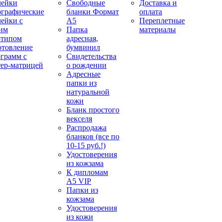
лейки
Свободные
Доставка и
ографические
бланки Формат
оплата
лейки с
А5
Переплетные
им
Папка
материалы
отипом
адресная,
отовление
бумвинил
ограмм с
Свидетельства
тер-матрицей
о рождении
Адресные
папки из
натуральной
кожи
Бланк простого
векселя
Распродажа
бланков (все по
10-15 руб.!)
Удостоверения
из кожзама
К дипломам
А5 VIP
Папки из
кожзама
Удостоверения
из кожи