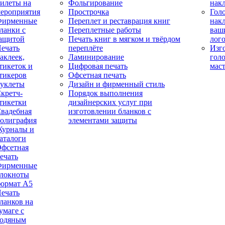
илеты на
Фольгирование
нак
ероприятия
Прострочка
Гол
Фирменные
Переплет и реставрация книг
нак
ланки с
Переплетные работы
ваш
ащитой
Печать книг в мягком и твёрдом
лог
ечать
переплёте
Изг
аклеек,
Ламинирование
гол
тикеток и
Цифровая печать
мас
тикеров
Офсетная печать
уклеты
Дизайн и фирменный стиль
кретч-
Порядок выполнения
тикетки
дизайнерских услуг при
вадебная
изготовлении бланков с
олиграфия
элементами защиты
урналы и
аталоги
фсетная
ечать
Фирменные
локноты
ормат А5
ечать
ланков на
умаге с
одяным