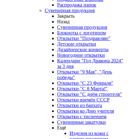
Распродажа папок
Сувенирная продукция
Закрыть
Назад
Сувенирная продукция
Блокноты с логотипом
Открытки "Поздравляю"
Детские открытки
Дизайнерские конверты
Новогодние открытки
Календари "Год Дракона 2024"
за 3 дня
Открытки "9 Мая", "День
победы"
Открытки "С 23 Февраля"
Открытки "С 8 Марта!"
Открытки "С днём строителя"
Открытки времён СССР
Открытки из бархата
Открытки ко Дню учителя
Открытки с тиснением
Сувенирные шкатулки
Ещё
Изделия из кожи с
вашим логотипом