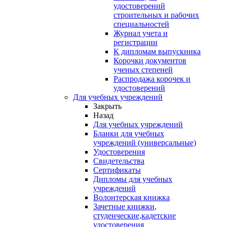
удостоверений
строительных и рабочих
специальностей
Журнал учета и
регистрации
К дипломам выпускника
Корочки документов
ученых степеней
Распродажа корочек и
удостоверений
Для учебных учреждений
Закрыть
Назад
Для учебных учреждений
Бланки для учебных
учреждений (универсальные)
Удостоверения
Свидетельства
Сертификаты
Дипломы для учебных
учреждений
Волонтерская книжка
Зачетные книжки,
студенческие,кадетские
удостоверения