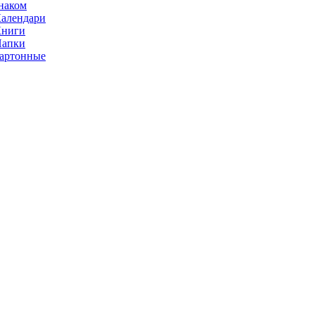
наком
алендари
Книги
Папки
артонные