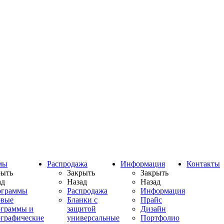
мы
Распродажа
Информация
Контакты
рыть
Закрыть
Закрыть
ад
Назад
Назад
ограммы
Распродажа
Информация
овые
Бланки с
Прайс
ограммы и
защитой
Дизайн
ографические
универсальные
Портфолио