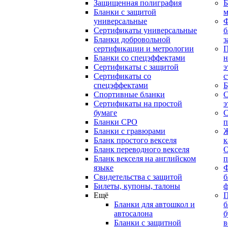
Защищенная полиграфия
Б
Бланки с защитой
м
универсальные
Сертификаты универсальные
б
Бланки добровольной
з
сертификации и метрологии
П
Бланки со спецэффектами
н
Сертификаты с защитой
э
Сертификаты со
с
спецэффектами
Б
Спортивные бланки
С
Cертификаты на простой
э
бумаге
С
Бланки СРО
п
Бланки с гравюрами
Ж
Бланк простого векселя
к
Бланк переводного векселя
О
Бланк векселя на английском
п
языке
Свидетельства с защитой
б
Билеты, купоны, талоны
ф
Ещё
П
Бланки для автошкол и
б
автосалона
б
Бланки с защитной
в