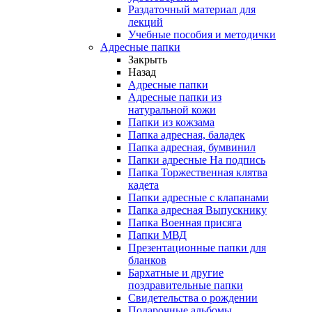
Раздаточный материал для
лекций
Учебные пособия и методички
Адресные папки
Закрыть
Назад
Адресные папки
Адресные папки из
натуральной кожи
Папки из кожзама
Папка адресная, баладек
Папка адресная, бумвинил
Папки адресные На подпись
Папка Торжественная клятва
кадета
Папки адресные с клапанами
Папка адресная Выпускнику
Папка Военная присяга
Папки МВД
Презентационные папки для
бланков
Бархатные и другие
поздравительные папки
Свидетельства о рождении
Подарочные альбомы