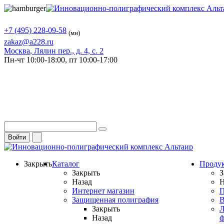
+7 (495) 228-09-58
(мн)
zakaz@a228.ru
Москва
, Лялин пер., д. 4, с. 2
Пн-чт
10:00-18:00,
пт
10:00-17:00
Войти
Закрыть
Каталог
Проду
Закрыть
З
Назад
Н
Интернет магазин
П
Защищенная полиграфия
В
Закрыть
Л
Назад
ф