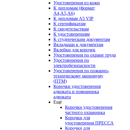
Удостоверения из кожи
К дипломам (формат
А4,А5,А6)
К дипломам А5 VIP
К сертификатам
К свидетельствам
К удостоверениям
К студенческим документам
Вкладыши к документам
Вклейки для корочек
Удостоверения по охране труда
Удостоверения по
электробезопасности
Удостоверения по пожарно-
техническому минимуму
(ПТМ)
Корочки удостоверения
адвоката и помощника
адвоката
Ещё
Корочки удостоверения
частного охранника
Корочки для
удостоверения ПРЕССА
Корочки для