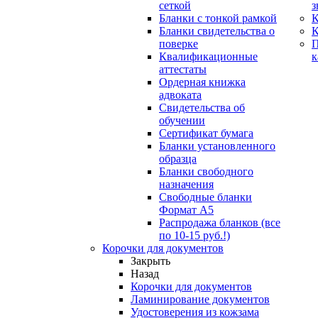
сеткой
з
Бланки с тонкой рамкой
К
Бланки свидетельства о
поверке
Квалификационные
к
аттестаты
Ордерная книжка
адвоката
Свидетельства об
обучении
Сертификат бумага
Бланки установленного
образца
Бланки свободного
назначения
Свободные бланки
Формат А5
Распродажа бланков (все
по 10-15 руб.!)
Корочки для документов
Закрыть
Назад
Корочки для документов
Ламинирование документов
Удостоверения из кожзама