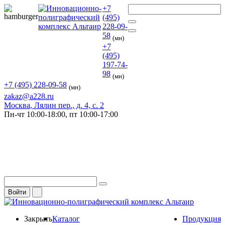
+7
(495)
228-09-
58
(мн)
+7
(495)
197-74-
98
(мн)
+7 (495) 228-09-58
(мн)
zakaz@a228.ru
Москва
, Лялин пер., д. 4, с. 2
Пн-чт
10:00-18:00,
пт
10:00-17:00
Войти
Закрыть
Каталог
Продукция