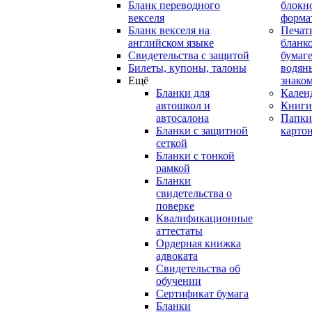
Бланк переводного
блокн
векселя
форма
Бланк векселя на
Печат
английском языке
бланко
Свидетельства с защитой
бумаге
Билеты, купоны, талоны
водян
Ещё
знако
Бланки для
Кален
автошкол и
Книги
автосалона
Папки
Бланки с защитной
карто
сеткой
Бланки с тонкой
рамкой
Бланки
свидетельства о
поверке
Квалификационные
аттестаты
Ордерная книжка
адвоката
Свидетельства об
обучении
Сертификат бумага
Бланки