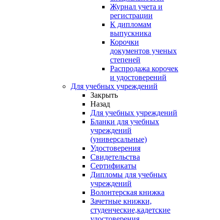
Журнал учета и
регистрации
К дипломам
выпускника
Корочки
документов ученых
степеней
Распродажа корочек
и удостоверений
Для учебных учреждений
Закрыть
Назад
Для учебных учреждений
Бланки для учебных
учреждений
(универсальные)
Удостоверения
Свидетельства
Сертификаты
Дипломы для учебных
учреждений
Волонтерская книжка
Зачетные книжки,
студенческие,кадетские
удостоверения