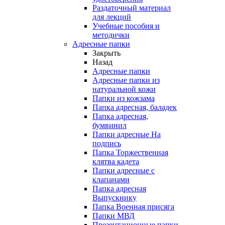
Раздаточный материал
для лекций
Учебные пособия и
методички
Адресные папки
Закрыть
Назад
Адресные папки
Адресные папки из
натуральной кожи
Папки из кожзама
Папка адресная, баладек
Папка адресная,
бумвинил
Папки адресные На
подпись
Папка Торжественная
клятва кадета
Папки адресные с
клапанами
Папка адресная
Выпускнику
Папка Военная присяга
Папки МВД
Презентационные папки