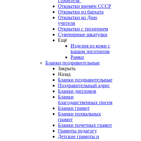
строителя"
Открытки времён СССР
Открытки из бархата
Открытки ко Дню
учителя
Открытки с тиснением
Сувенирные шкатулки
Ещё
Изделия из кожи с
вашим логотипом
Рамки
Бланки поздравительные
Закрыть
Назад
Бланки поздравительные
Поздравительный адрес
Бланки дипломов
Бланки
благодарственных писем
Бланки грамот
Бланки похвальных
грамот
Бланки почетных грамот
Грамоты педагогу
Детские грамоты и