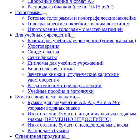
Свободные бланки Формат А5
Распродажа бланков (все по 10-15 руб.!)
Голограммы
Готовые голограммы и голографические наклейки
Голографические наклейки с вашим логотипом
Изготовление голограмм с мастер-матрицей
Для учебных учреждений
Бланки для учебных учреждений (универсальные)
Удостоверения
Свидетельства
Сертификаты
Дипломы для учебных учреждений
Волонтерская книжка
Зачетные книжки, студенческие,кадетские
удостоверения
Раздаточный материал для лекций
Учебные пособия и методички
Бумага с водяными знаками
Бумага для документов А4, А5, А3 и А2+ с
узорами водяных знаков
Изготовление бумаги с индивидуальным водяным
знаком (ВРЕМЕННО НЕДОСТУПНО)
Изготовление бумаги с псевдоводяным знаком
Распродажа бумаги
Сувенирная продукция