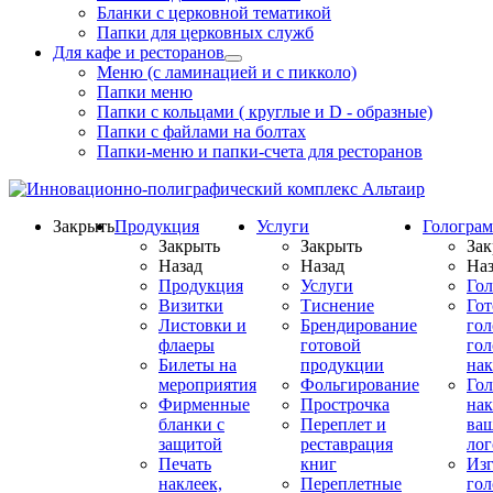
Бланки с церковной тематикой
Папки для церковных служб
Для кафе и ресторанов
Меню (с ламинацией и с пикколо)
Папки меню
Папки с кольцами ( круглые и D - образные)
Папки с файлами на болтах
Папки-меню и папки-счета для ресторанов
Закрыть
Продукция
Услуги
Гологра
Закрыть
Закрыть
Зак
Назад
Назад
Наз
Продукция
Услуги
Го
Визитки
Тиснение
Го
Листовки и
Брендирование
го
флаеры
готовой
гол
Билеты на
продукции
на
мероприятия
Фольгирование
Гол
Фирменные
Прострочка
нак
бланки с
Переплет и
ва
защитой
реставрация
ло
Печать
книг
Изг
наклеек,
Переплетные
гол