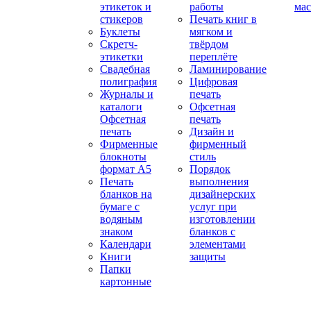
этикеток и
работы
мас
стикеров
Печать книг в
Буклеты
мягком и
Скретч-
твёрдом
этикетки
переплёте
Свадебная
Ламинирование
полиграфия
Цифровая
Журналы и
печать
каталоги
Офсетная
Офсетная
печать
печать
Дизайн и
Фирменные
фирменный
блокноты
стиль
формат А5
Порядок
Печать
выполнения
бланков на
дизайнерских
бумаге с
услуг при
водяным
изготовлении
знаком
бланков с
Календари
элементами
Книги
защиты
Папки
картонные