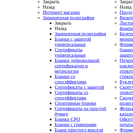
Закрыть
Закры
Назад
Назад
Интернет магазин
Проду
Защищенная полиграфия
Визит
Закрыть
Листо
Назад
флаер
Защищенная полиграфия
Билет
Бланки с защитой
мероп
универсальные
Фирм
Сертификаты
бланки
универсальные
защит
Бланки добровольной
Печат
сертификации и
наклее
метрологии
этикет
Бланки со
стике
спецэффектами
Букле
Сертификаты с защитой
Скрет
Сертификаты со
этике
спецэффектами
Сваде
Спортивные бланки
полиг
Cертификаты на простой
Журна
бумаге
катал
Бланки СРО
Офсет
Бланки с гравюрами
печать
Бланк простого векселя
Фирм