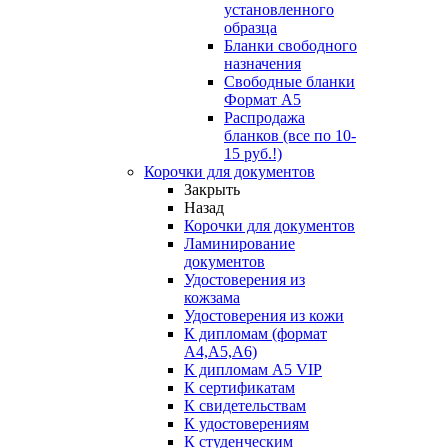
установленного
образца
Бланки свободного
назначения
Свободные бланки
Формат А5
Распродажа
бланков (все по 10-
15 руб.!)
Корочки для документов
Закрыть
Назад
Корочки для документов
Ламинирование
документов
Удостоверения из
кожзама
Удостоверения из кожи
К дипломам (формат
А4,А5,А6)
К дипломам А5 VIP
К сертификатам
К свидетельствам
К удостоверениям
К студенческим