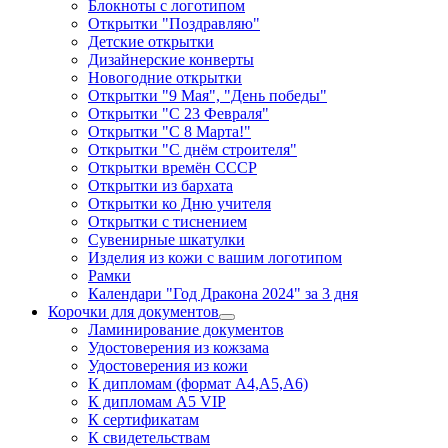
Блокноты с логотипом
Открытки "Поздравляю"
Детские открытки
Дизайнерские конверты
Новогодние открытки
Открытки "9 Мая", "День победы"
Открытки "С 23 Февраля"
Открытки "С 8 Марта!"
Открытки "С днём строителя"
Открытки времён СССР
Открытки из бархата
Открытки ко Дню учителя
Открытки с тиснением
Сувенирные шкатулки
Изделия из кожи с вашим логотипом
Рамки
Календари "Год Дракона 2024" за 3 дня
Корочки для документов
Ламинирование документов
Удостоверения из кожзама
Удостоверения из кожи
К дипломам (формат А4,А5,А6)
К дипломам А5 VIP
К сертификатам
К свидетельствам