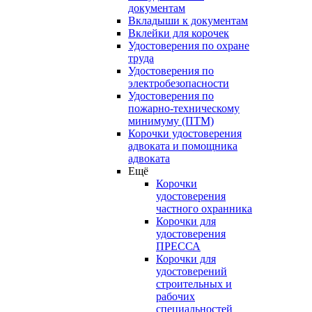
документам
Вкладыши к документам
Вклейки для корочек
Удостоверения по охране
труда
Удостоверения по
электробезопасности
Удостоверения по
пожарно-техническому
минимуму (ПТМ)
Корочки удостоверения
адвоката и помощника
адвоката
Ещё
Корочки
удостоверения
частного охранника
Корочки для
удостоверения
ПРЕССА
Корочки для
удостоверений
строительных и
рабочих
специальностей