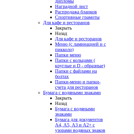
дипломы
Наградной лист
Распродажа бланков
Спортивные грамоты
Для кафе и ресторанов
Закрыть
Назад
Для кафе и ресторанов
Меню (с ламинацией и с
пикколо)
Папки меню
Папки с кольцами (
круглые и D - образные)
Папки с файлами на
болтах
Папки-меню и папки-
счета для ресторанов
Бумага с водяными знаками
Закрыть
Назад
Бумага с водяными
знаками
Бумага для документов
А4, А5, А3 и А2+ с
узорами водяных знаков