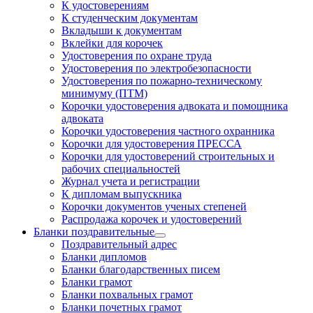
К удостоверениям
К студенческим документам
Вкладыши к документам
Вклейки для корочек
Удостоверения по охране труда
Удостоверения по электробезопасности
Удостоверения по пожарно-техническому
минимуму (ПТМ)
Корочки удостоверения адвоката и помощника
адвоката
Корочки удостоверения частного охранника
Корочки для удостоверения ПРЕССА
Корочки для удостоверений строительных и
рабочих специальностей
Журнал учета и регистрации
К дипломам выпускника
Корочки документов ученых степеней
Распродажа корочек и удостоверений
Бланки поздравительные
Поздравительный адрес
Бланки дипломов
Бланки благодарственных писем
Бланки грамот
Бланки похвальных грамот
Бланки почетных грамот