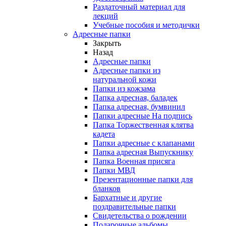
Раздаточный материал для
лекций
Учебные пособия и методички
Адресные папки
Закрыть
Назад
Адресные папки
Адресные папки из
натуральной кожи
Папки из кожзама
Папка адресная, баладек
Папка адресная, бумвинил
Папки адресные На подпись
Папка Торжественная клятва
кадета
Папки адресные с клапанами
Папка адресная Выпускнику
Папка Военная присяга
Папки МВД
Презентационные папки для
бланков
Бархатные и другие
поздравительные папки
Свидетельства о рождении
Подарочные альбомы