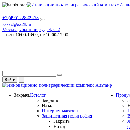
+7 (495) 228-09-58
(мн)
zakaz@a228.ru
Москва
, Лялин пер., д. 4, с. 2
Пн-чт
10:00-18:00,
пт
10:00-17:00
Войти
Закрыть
Каталог
Проду
Закрыть
З
Назад
Н
Интернет магазин
П
Защищенная полиграфия
В
Закрыть
Л
Назад
ф