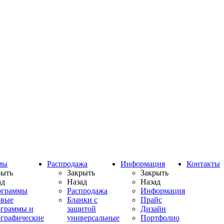
мы
Распродажа
Информация
Контакты
рыть
Закрыть
Закрыть
ад
Назад
Назад
ограммы
Распродажа
Информация
овые
Бланки с
Прайс
ограммы и
защитой
Дизайн
ографические
универсальные
Портфолио