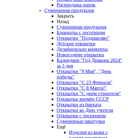
Распродажа папок
Сувенирная продукция
Закрыть
Назад
Сувенирная продукция
Блокноты с логотипом
Открытки "Поздравляю"
Детские открытки
Дизайнерские конверты
Новогодние открытки
Календари "Год Дракона 2024"
за 3 дня
Открытки "9 Мая", "День
победы"
Открытки "С 23 Февраля"
Открытки "С 8 Марта!"
Открытки "С днём строителя"
Открытки времён СССР
Открытки из бархата
Открытки ко Дню учителя
Открытки с тиснением
Сувенирные шкатулки
Ещё
Изделия из кожи с
вашим логотипом