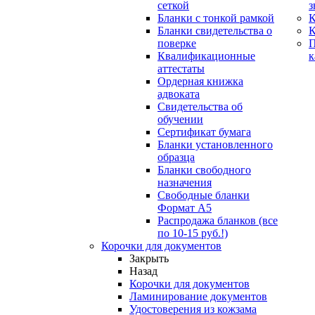
сеткой
з
Бланки с тонкой рамкой
К
Бланки свидетельства о
поверке
Квалификационные
к
аттестаты
Ордерная книжка
адвоката
Свидетельства об
обучении
Сертификат бумага
Бланки установленного
образца
Бланки свободного
назначения
Свободные бланки
Формат А5
Распродажа бланков (все
по 10-15 руб.!)
Корочки для документов
Закрыть
Назад
Корочки для документов
Ламинирование документов
Удостоверения из кожзама