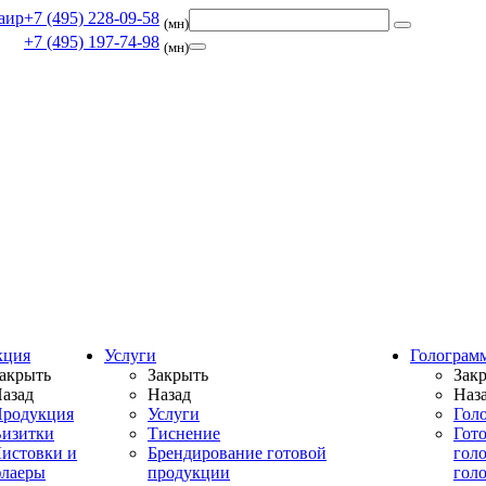
+7 (495) 228-09-58
(мн)
+7 (495) 197-74-98
(мн)
кция
Услуги
Голограм
акрыть
Закрыть
Зак
азад
Назад
Наз
родукция
Услуги
Гол
изитки
Тиснение
Гот
истовки и
Брендирование готовой
гол
лаеры
продукции
гол