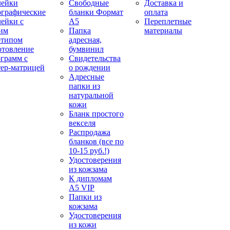
лейки
Свободные
Доставка и
ографические
бланки Формат
оплата
лейки с
А5
Переплетные
им
Папка
материалы
отипом
адресная,
отовление
бумвинил
ограмм с
Свидетельства
тер-матрицей
о рождении
Адресные
папки из
натуральной
кожи
Бланк простого
векселя
Распродажа
бланков (все по
10-15 руб.!)
Удостоверения
из кожзама
К дипломам
А5 VIP
Папки из
кожзама
Удостоверения
из кожи