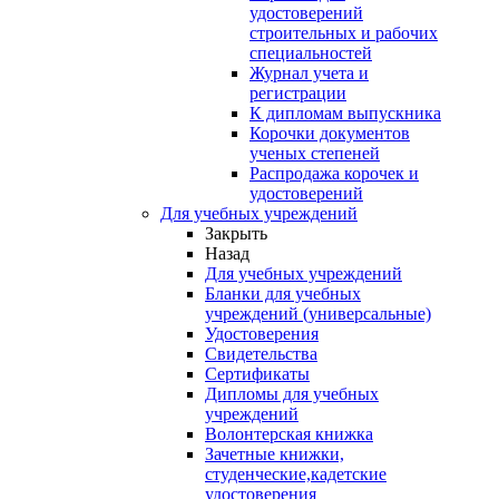
удостоверений
строительных и рабочих
специальностей
Журнал учета и
регистрации
К дипломам выпускника
Корочки документов
ученых степеней
Распродажа корочек и
удостоверений
Для учебных учреждений
Закрыть
Назад
Для учебных учреждений
Бланки для учебных
учреждений (универсальные)
Удостоверения
Свидетельства
Сертификаты
Дипломы для учебных
учреждений
Волонтерская книжка
Зачетные книжки,
студенческие,кадетские
удостоверения