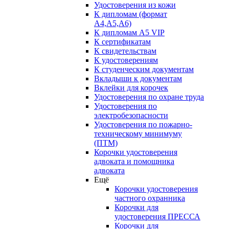
Удостоверения из кожи
К дипломам (формат
А4,А5,А6)
К дипломам А5 VIP
К сертификатам
К свидетельствам
К удостоверениям
К студенческим документам
Вкладыши к документам
Вклейки для корочек
Удостоверения по охране труда
Удостоверения по
электробезопасности
Удостоверения по пожарно-
техническому минимуму
(ПТМ)
Корочки удостоверения
адвоката и помощника
адвоката
Ещё
Корочки удостоверения
частного охранника
Корочки для
удостоверения ПРЕССА
Корочки для