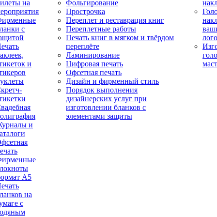
илеты на
Фольгирование
нак
ероприятия
Прострочка
Гол
Фирменные
Переплет и реставрация книг
нак
ланки с
Переплетные работы
ваш
ащитой
Печать книг в мягком и твёрдом
лог
ечать
переплёте
Изг
аклеек,
Ламинирование
гол
тикеток и
Цифровая печать
мас
тикеров
Офсетная печать
уклеты
Дизайн и фирменный стиль
кретч-
Порядок выполнения
тикетки
дизайнерских услуг при
вадебная
изготовлении бланков с
олиграфия
элементами защиты
урналы и
аталоги
фсетная
ечать
Фирменные
локноты
ормат А5
ечать
ланков на
умаге с
одяным