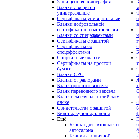
Защищенная полиграфия
Б
Бланки с защитой
м
универсальные
Сертификаты универсальные
б
Бланки добровольной
з
сертификации и метрологии
П
Бланки со спецэффектами
н
Сертификаты с защитой
э
Сертификаты со
с
спецэффектами
Б
Спортивные бланки
С
Cертификаты на простой
э
бумаге
С
Бланки СРО
п
Бланки с гравюрами
Ж
Бланк простого векселя
к
Бланк переводного векселя
О
Бланк векселя на английском
п
языке
Свидетельства с защитой
б
Билеты, купоны, талоны
ф
Ещё
П
Бланки для автошкол и
б
автосалона
б
Бланки с защитной
в