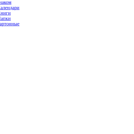
наком
алендари
Книги
Папки
артонные