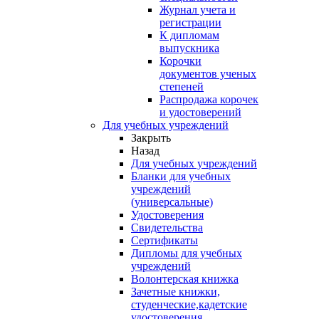
Журнал учета и
регистрации
К дипломам
выпускника
Корочки
документов ученых
степеней
Распродажа корочек
и удостоверений
Для учебных учреждений
Закрыть
Назад
Для учебных учреждений
Бланки для учебных
учреждений
(универсальные)
Удостоверения
Свидетельства
Сертификаты
Дипломы для учебных
учреждений
Волонтерская книжка
Зачетные книжки,
студенческие,кадетские
удостоверения