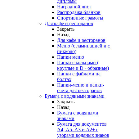
дипломы
Наградной лист
Распродажа бланков
Спортивные грамоты
Для кафе и ресторанов
Закрыть
Назад
Для кафе и ресторанов
Меню (с ламинацией и с
пикколо)
Папки меню
Папки с кольцами (
круглые и D - образные)
Папки с файлами на
болтах
Папки-меню и папки-
счета для ресторанов
Бумага с водяными знаками
Закрыть
Назад
Бумага с водяными
знаками
Бумага для документов
А4, А5, А3 и А2+ с
узорами водяных знаков