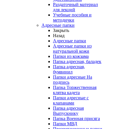
Раздаточный материал
для лекций
Учебные пособия и
методички
Адресные папки
Закрыть
Назад
Адресные папки
Адресные папки из
натуральной кожи
Папки из кожзама
Папка адресная, баладек
Папка адресная,
бумвинил
Папки адресные На
подпись
Папка Торжественная
клятва кадета
Папки адресные с
клапанами
Папка адресная
Выпускнику
Папка Военная присяга
Папки МВД
Презентационные папки