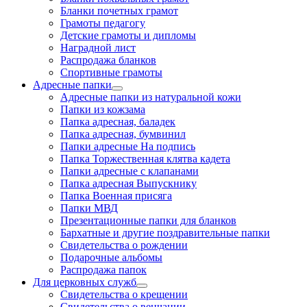
Бланки почетных грамот
Грамоты педагогу
Детские грамоты и дипломы
Наградной лист
Распродажа бланков
Спортивные грамоты
Адресные папки
Адресные папки из натуральной кожи
Папки из кожзама
Папка адресная, баладек
Папка адресная, бумвинил
Папки адресные На подпись
Папка Торжественная клятва кадета
Папки адресные с клапанами
Папка адресная Выпускнику
Папка Военная присяга
Папки МВД
Презентационные папки для бланков
Бархатные и другие поздравительные папки
Свидетельства о рождении
Подарочные альбомы
Распродажа папок
Для церковных служб
Свидетельства о крещении
Свидетельства о венчании