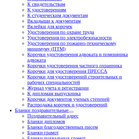
К свидетельствам
К удостоверениям
К студенческим документам
Вкладыши к документам
Вклейки для корочек
Удостоверения по охране труда
Удостоверения по электробезопасности
Удостоверения по пожарно-техническому
минимуму (ПТМ)
Корочки удостоверения адвоката и помощника
адвоката
Корочки удостоверения частного охранника
Корочки для удостоверения ПРЕССА
Корочки для удостоверений строительных и
рабочих специальностей
Журнал учета и регистрации
К дипломам выпускника
Корочки документов ученых степеней
Распродажа корочек и удостоверений
Бланки поздравительные
Поздравительный адрес
Бланки дипломов
Бланки благодарственных писем
Бланки грамот
Бланки похвальных грамот