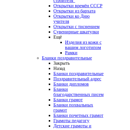
строителя"
Открытки времён СССР
Открытки из бархата
Открытки ко Дню
учителя
Открытки с тиснением
Сувенирные шкатулки
Ещё
Изделия из кожи с
вашим логотипом
Рамки
Бланки поздравительные
Закрыть
Назад
Бланки поздравительные
Поздравительный адрес
Бланки дипломов
Бланки
благодарственных писем
Бланки грамот
Бланки похвальных
грамот
Бланки почетных грамот
Грамоты педагогу
Детские грамоты и