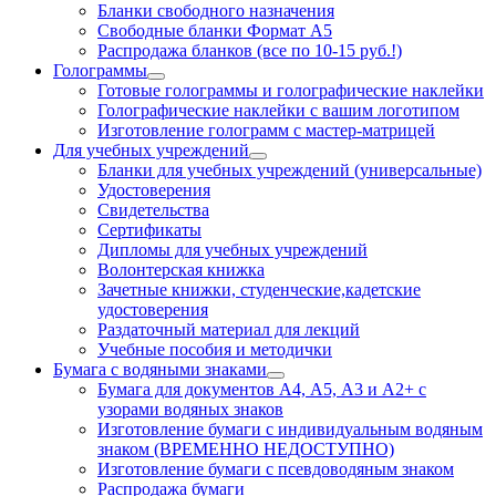
Бланки свободного назначения
Свободные бланки Формат А5
Распродажа бланков (все по 10-15 руб.!)
Голограммы
Готовые голограммы и голографические наклейки
Голографические наклейки с вашим логотипом
Изготовление голограмм с мастер-матрицей
Для учебных учреждений
Бланки для учебных учреждений (универсальные)
Удостоверения
Свидетельства
Сертификаты
Дипломы для учебных учреждений
Волонтерская книжка
Зачетные книжки, студенческие,кадетские
удостоверения
Раздаточный материал для лекций
Учебные пособия и методички
Бумага с водяными знаками
Бумага для документов А4, А5, А3 и А2+ с
узорами водяных знаков
Изготовление бумаги с индивидуальным водяным
знаком (ВРЕМЕННО НЕДОСТУПНО)
Изготовление бумаги с псевдоводяным знаком
Распродажа бумаги