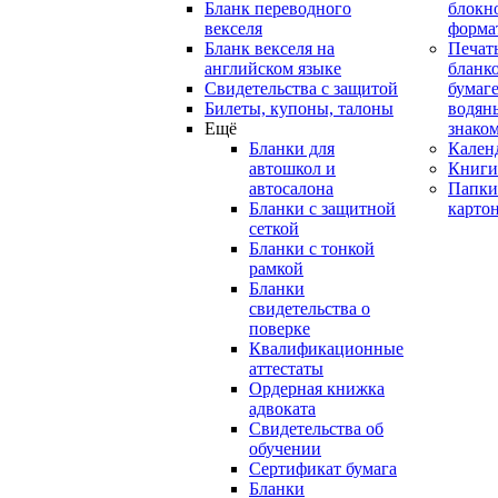
Бланк переводного
блокн
векселя
форма
Бланк векселя на
Печат
английском языке
бланко
Свидетельства с защитой
бумаге
Билеты, купоны, талоны
водян
Ещё
знако
Бланки для
Кален
автошкол и
Книги
автосалона
Папки
Бланки с защитной
карто
сеткой
Бланки с тонкой
рамкой
Бланки
свидетельства о
поверке
Квалификационные
аттестаты
Ордерная книжка
адвоката
Свидетельства об
обучении
Сертификат бумага
Бланки