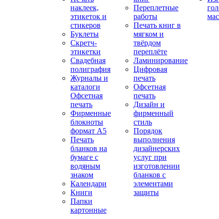
наклеек,
Переплетные
гол
этикеток и
работы
мас
стикеров
Печать книг в
Буклеты
мягком и
Скретч-
твёрдом
этикетки
переплёте
Свадебная
Ламинирование
полиграфия
Цифровая
Журналы и
печать
каталоги
Офсетная
Офсетная
печать
печать
Дизайн и
Фирменные
фирменный
блокноты
стиль
формат А5
Порядок
Печать
выполнения
бланков на
дизайнерских
бумаге с
услуг при
водяным
изготовлении
знаком
бланков с
Календари
элементами
Книги
защиты
Папки
картонные