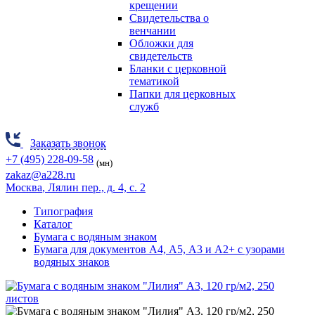
крещении
Свидетельства о
венчании
Обложки для
свидетельств
Бланки с церковной
тематикой
Папки для церковных
служб
Заказать звонок
+7 (495) 228-09-58
(мн)
zakaz@a228.ru
Москва
, Лялин пер., д. 4, с. 2
Типография
Каталог
Бумага с водяным знаком
Бумага для документов А4, А5, А3 и А2+ с узорами
водяных знаков