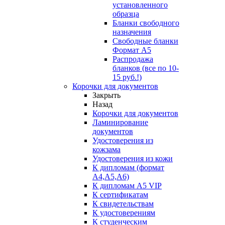
установленного
образца
Бланки свободного
назначения
Свободные бланки
Формат А5
Распродажа
бланков (все по 10-
15 руб.!)
Корочки для документов
Закрыть
Назад
Корочки для документов
Ламинирование
документов
Удостоверения из
кожзама
Удостоверения из кожи
К дипломам (формат
А4,А5,А6)
К дипломам А5 VIP
К сертификатам
К свидетельствам
К удостоверениям
К студенческим