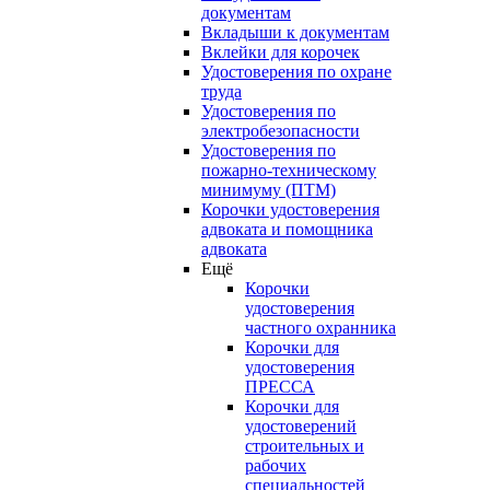
документам
Вкладыши к документам
Вклейки для корочек
Удостоверения по охране
труда
Удостоверения по
электробезопасности
Удостоверения по
пожарно-техническому
минимуму (ПТМ)
Корочки удостоверения
адвоката и помощника
адвоката
Ещё
Корочки
удостоверения
частного охранника
Корочки для
удостоверения
ПРЕССА
Корочки для
удостоверений
строительных и
рабочих
специальностей