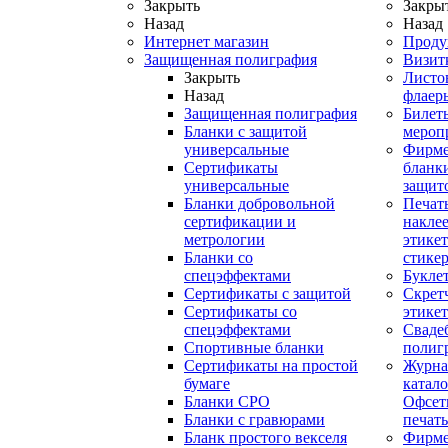
Закрыть
Закры
Назад
Назад
Интернет магазин
Проду
Защищенная полиграфия
Визит
Закрыть
Листо
Назад
флаер
Защищенная полиграфия
Билет
Бланки с защитой
мероп
универсальные
Фирм
Сертификаты
бланки
универсальные
защит
Бланки добровольной
Печат
сертификации и
наклее
метрологии
этикет
Бланки со
стике
спецэффектами
Букле
Сертификаты с защитой
Скрет
Сертификаты со
этике
спецэффектами
Сваде
Спортивные бланки
полиг
Cертификаты на простой
Журна
бумаге
катал
Бланки СРО
Офсет
Бланки с гравюрами
печать
Бланк простого векселя
Фирм