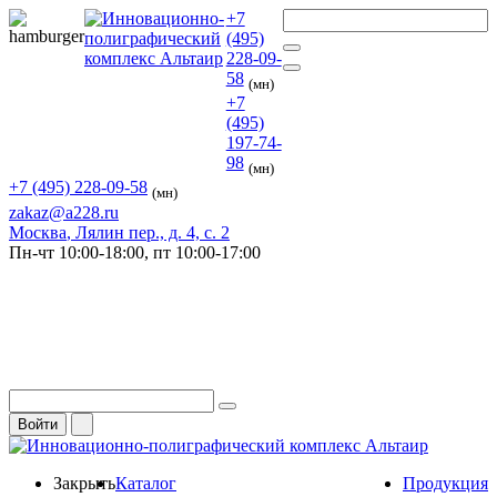
+7
(495)
228-09-
58
(мн)
+7
(495)
197-74-
98
(мн)
+7 (495) 228-09-58
(мн)
zakaz@a228.ru
Москва
, Лялин пер., д. 4, с. 2
Пн-чт
10:00-18:00,
пт
10:00-17:00
Войти
Закрыть
Каталог
Продукция