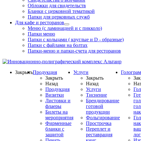
Обложки для свидетельств
Бланки с церковной тематикой
Папки для церковных служб
Для кафе и ресторанов
Меню (с ламинацией и с пикколо)
Папки меню
Папки с кольцами ( круглые и D - образные)
Папки с файлами на болтах
Папки-меню и папки-счета для ресторанов
Закрыть
Продукция
Услуги
Гологра
Закрыть
Закрыть
Зак
Назад
Назад
Наз
Продукция
Услуги
Го
Визитки
Тиснение
Го
Листовки и
Брендирование
го
флаеры
готовой
гол
Билеты на
продукции
на
мероприятия
Фольгирование
Гол
Фирменные
Прострочка
нак
бланки с
Переплет и
ва
защитой
реставрация
ло
Печать
книг
Изг