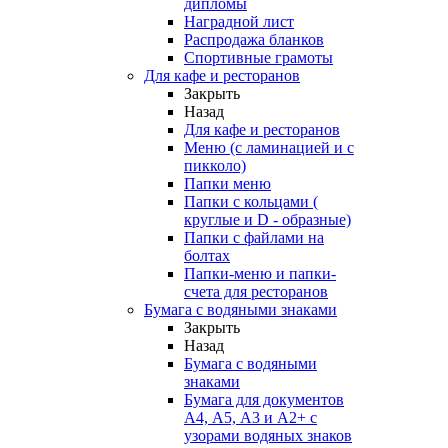
дипломы
Наградной лист
Распродажа бланков
Спортивные грамоты
Для кафе и ресторанов
Закрыть
Назад
Для кафе и ресторанов
Меню (с ламинацией и с
пикколо)
Папки меню
Папки с кольцами (
круглые и D - образные)
Папки с файлами на
болтах
Папки-меню и папки-
счета для ресторанов
Бумага с водяными знаками
Закрыть
Назад
Бумага с водяными
знаками
Бумага для документов
А4, А5, А3 и А2+ с
узорами водяных знаков