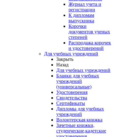
Журнал учета и
регистрации
К дипломам
выпускника
Корочки
документов ученых
степеней
Распродажа корочек
и удостоверений
Для учебных учреждений
Закрыть
Назад
Для учебных учреждений
Бланки для учебных
учреждений
(универсальные)
Удостоверения
Свидетельства
Сертификаты
Дипломы для учебных
учреждений
Волонтерская книжка
Зачетные книжки,
студенческие,кадетские
удостоверения