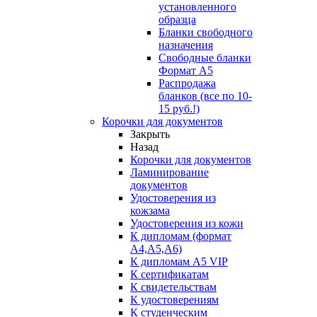
установленного
образца
Бланки свободного
назначения
Свободные бланки
Формат А5
Распродажа
бланков (все по 10-
15 руб.!)
Корочки для документов
Закрыть
Назад
Корочки для документов
Ламинирование
документов
Удостоверения из
кожзама
Удостоверения из кожи
К дипломам (формат
А4,А5,А6)
К дипломам А5 VIP
К сертификатам
К свидетельствам
К удостоверениям
К студенческим