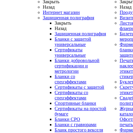
Закрыть
Закры
Назад
Назад
Интернет магазин
Проду
Защищенная полиграфия
Визит
Закрыть
Листо
Назад
флаер
Защищенная полиграфия
Билет
Бланки с защитой
мероп
универсальные
Фирм
Сертификаты
бланки
универсальные
защит
Бланки добровольной
Печат
сертификации и
наклее
метрологии
этикет
Бланки со
стике
спецэффектами
Букле
Сертификаты с защитой
Скрет
Сертификаты со
этике
спецэффектами
Сваде
Спортивные бланки
полиг
Cертификаты на простой
Журна
бумаге
катал
Бланки СРО
Офсет
Бланки с гравюрами
печать
Бланк простого векселя
Фирм