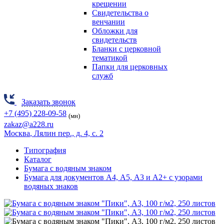
крещении
Свидетельства о
венчании
Обложки для
свидетельств
Бланки с церковной
тематикой
Папки для церковных
служб
Заказать звонок
+7 (495) 228-09-58
(мн)
zakaz@a228.ru
Москва
, Лялин пер., д. 4, с. 2
Типография
Каталог
Бумага с водяным знаком
Бумага для документов А4, А5, А3 и А2+ с узорами
водяных знаков