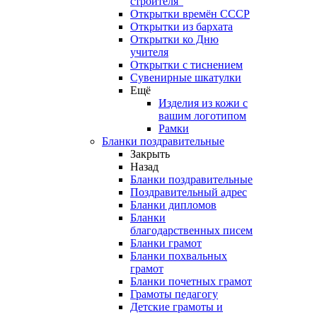
строителя"
Открытки времён СССР
Открытки из бархата
Открытки ко Дню
учителя
Открытки с тиснением
Сувенирные шкатулки
Ещё
Изделия из кожи с
вашим логотипом
Рамки
Бланки поздравительные
Закрыть
Назад
Бланки поздравительные
Поздравительный адрес
Бланки дипломов
Бланки
благодарственных писем
Бланки грамот
Бланки похвальных
грамот
Бланки почетных грамот
Грамоты педагогу
Детские грамоты и