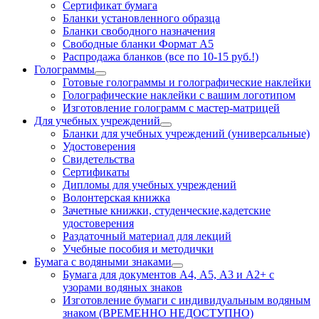
Сертификат бумага
Бланки установленного образца
Бланки свободного назначения
Свободные бланки Формат А5
Распродажа бланков (все по 10-15 руб.!)
Голограммы
Готовые голограммы и голографические наклейки
Голографические наклейки с вашим логотипом
Изготовление голограмм с мастер-матрицей
Для учебных учреждений
Бланки для учебных учреждений (универсальные)
Удостоверения
Свидетельства
Сертификаты
Дипломы для учебных учреждений
Волонтерская книжка
Зачетные книжки, студенческие,кадетские
удостоверения
Раздаточный материал для лекций
Учебные пособия и методички
Бумага с водяными знаками
Бумага для документов А4, А5, А3 и А2+ с
узорами водяных знаков
Изготовление бумаги с индивидуальным водяным
знаком (ВРЕМЕННО НЕДОСТУПНО)