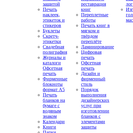
защитой
реставрация
ло
Печать
книг
Изг
наклеек,
Переплетные
гол
этикеток и
работы
мас
стикеров
Печать книг в
Буклеты
мягком и
Скретч-
твёрдом
этикетки
переплёте
Свадебная
Ламинирование
полиграфия
Цифровая
Журналы и
печать
каталоги
Офсетная
Офсетная
печать
печать
Дизайн и
Фирменные
фирменный
блокноты
стиль
формат А5
Порядок
Печать
выполнения
бланков на
дизайнерских
бумаге с
услуг при
водяным
изготовлении
знаком
бланков с
Календари
элементами
Книги
защиты
Папки