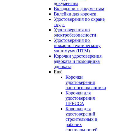
документам
Вкладыши к документам
Вклейки для корочек
Удостоверения по охране
труда
Удостоверения по
электробезопасности
Удостоверения по
пожарно-техническому
минимуму (ПТМ)
Корочки удостоверения
адвоката и помощника
адвоката
Ещё
Корочки
удостоверения
частного охранника
Корочки для
удостоверения
ПРЕССА
Корочки для
удостоверений
строительных и
рабочих
специальностей