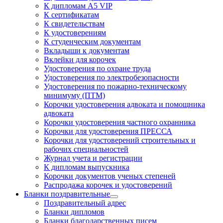
К дипломам А5 VIP
К сертификатам
К свидетельствам
К удостоверениям
К студенческим документам
Вкладыши к документам
Вклейки для корочек
Удостоверения по охране труда
Удостоверения по электробезопасности
Удостоверения по пожарно-техническому
минимуму (ПТМ)
Корочки удостоверения адвоката и помощника
адвоката
Корочки удостоверения частного охранника
Корочки для удостоверения ПРЕССА
Корочки для удостоверений строительных и
рабочих специальностей
Журнал учета и регистрации
К дипломам выпускника
Корочки документов ученых степеней
Распродажа корочек и удостоверений
Бланки поздравительные
Поздравительный адрес
Бланки дипломов
Бланки благодарственных писем