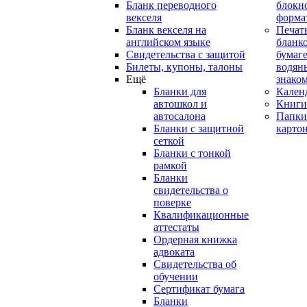
Бланк переводного
блокн
векселя
форма
Бланк векселя на
Печат
английском языке
бланко
Свидетельства с защитой
бумаге
Билеты, купоны, талоны
водян
Ещё
знако
Бланки для
Кален
автошкол и
Книги
автосалона
Папки
Бланки с защитной
карто
сеткой
Бланки с тонкой
рамкой
Бланки
свидетельства о
поверке
Квалификационные
аттестаты
Ордерная книжка
адвоката
Свидетельства об
обучении
Сертификат бумага
Бланки