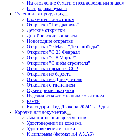
Изготовление бумаги с псевдоводяным знаком
Распродажа бумаги
Сувенирная продукция
Блокноты с логотипом
Открытки "Поздравляю"
Детские открытки
Дизайнерские конверты
Новогодние открытки
Открытки "9 Мая", "День победы"
Открытки "С 23 Февраля"
Открытки "С 8 Марта!"
Открытки "С днём строителя"
Открытки времён СССР
Открытки из бархата
Открытки ко Дню учителя
Открытки с тиснением
Сувенирные шкатулки
Изделия из кожи с вашим логотипом
Рамки
Календари "Год Дракона 2024" за 3 дня
Корочки для документов
Ламинирование документов
Удостоверения из кожзама
Удостоверения из кожи
К дипломам (формат А4,А5,А6)