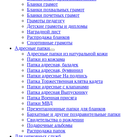
Бланки грамот
Бланки похвальных грамот
Бланки почетных грамот
Грамоты педагогу
Детские грамоты и дипломы
Наградной лист
Распродажа бланков
Спортивные грамоты
Адресные папки
Адресные папки из натуральной кожи
Папки из кожзама
Папка адресная, баладек
Папка адресная, бумвинил
Папки адресные На подпись
Папка Торжественная клятва кадета
Папки адресные с клапанами
Папка адресная Выпускнику
Папка Военная присяга
Папки МВД
Презентационные папки для бланков
Бархатные и другие поздравительные папки
Свидетельства о рождении
Подарочные альбомы
Распродажа папок
Для церковных служб