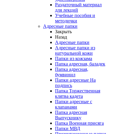
Раздаточный материал
для лекций
Учебные пособия и
методички
Адресные папки
Закрыть
Назад
Адресные папки
Адресные папки из
натуральной кожи
Папки из кожзама
Папка адресная, баладек
Папка адресная,
бумвинил
Папки адресные На
подпись
Папка Торжественная
клятва кадета
Папки адресные с
клапанами
Папка адресная
Выпускнику
Папка Военная присяга
Папки МВД
Презентационные папки