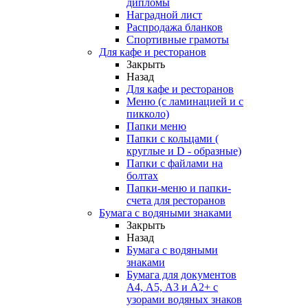
дипломы
Наградной лист
Распродажа бланков
Спортивные грамоты
Для кафе и ресторанов
Закрыть
Назад
Для кафе и ресторанов
Меню (с ламинацией и с
пикколо)
Папки меню
Папки с кольцами (
круглые и D - образные)
Папки с файлами на
болтах
Папки-меню и папки-
счета для ресторанов
Бумага с водяными знаками
Закрыть
Назад
Бумага с водяными
знаками
Бумага для документов
А4, А5, А3 и А2+ с
узорами водяных знаков