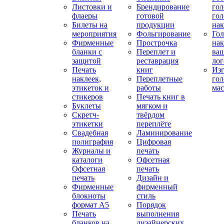
Листовки и
Брендирование
го
флаеры
готовой
гол
Билеты на
продукции
на
мероприятия
Фольгирование
Гол
Фирменные
Прострочка
нак
бланки с
Переплет и
ва
защитой
реставрация
ло
Печать
книг
Изг
наклеек,
Переплетные
гол
этикеток и
работы
мас
стикеров
Печать книг в
Буклеты
мягком и
Скретч-
твёрдом
этикетки
переплёте
Свадебная
Ламинирование
полиграфия
Цифровая
Журналы и
печать
каталоги
Офсетная
Офсетная
печать
печать
Дизайн и
Фирменные
фирменный
блокноты
стиль
формат А5
Порядок
Печать
выполнения
бланков на
дизайнерских