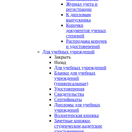
Журнал учета и
регистрации
К дипломам
выпускника
Корочки
документов ученых
степеней
Распродажа корочек
и удостоверений
Для учебных учреждений
Закрыть
Назад
Для учебных учреждений
Бланки для учебных
учреждений
(универсальные)
Удостоверения
Свидетельства
Сертификаты
Дипломы для учебных
учреждений
Волонтерская книжка
Зачетные книжки,
студенческие,кадетские
удостоверения