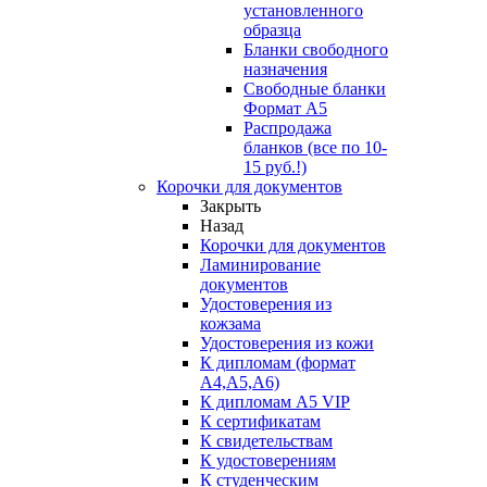
установленного
образца
Бланки свободного
назначения
Свободные бланки
Формат А5
Распродажа
бланков (все по 10-
15 руб.!)
Корочки для документов
Закрыть
Назад
Корочки для документов
Ламинирование
документов
Удостоверения из
кожзама
Удостоверения из кожи
К дипломам (формат
А4,А5,А6)
К дипломам А5 VIP
К сертификатам
К свидетельствам
К удостоверениям
К студенческим