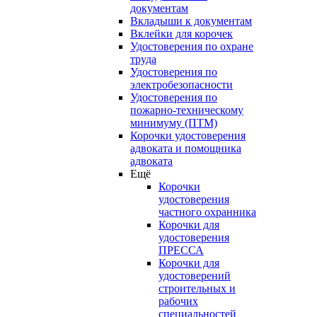
документам
Вкладыши к документам
Вклейки для корочек
Удостоверения по охране
труда
Удостоверения по
электробезопасности
Удостоверения по
пожарно-техническому
минимуму (ПТМ)
Корочки удостоверения
адвоката и помощника
адвоката
Ещё
Корочки
удостоверения
частного охранника
Корочки для
удостоверения
ПРЕССА
Корочки для
удостоверений
строительных и
рабочих
специальностей