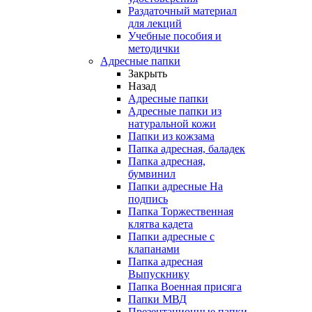
Раздаточный материал
для лекций
Учебные пособия и
методички
Адресные папки
Закрыть
Назад
Адресные папки
Адресные папки из
натуральной кожи
Папки из кожзама
Папка адресная, баладек
Папка адресная,
бумвинил
Папки адресные На
подпись
Папка Торжественная
клятва кадета
Папки адресные с
клапанами
Папка адресная
Выпускнику
Папка Военная присяга
Папки МВД
Презентационные папки