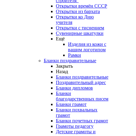
строителя"
Открытки времён СССР
Открытки из бархата
Открытки ко Дню
учителя
Открытки с тиснением
Сувенирные шкатулки
Ещё
Изделия из кожи с
вашим логотипом
Рамки
Бланки поздравительные
Закрыть
Назад
Бланки поздравительные
Поздравительный адрес
Бланки дипломов
Бланки
благодарственных писем
Бланки грамот
Бланки похвальных
грамот
Бланки почетных грамот
Грамоты педагогу
Детские грамоты и