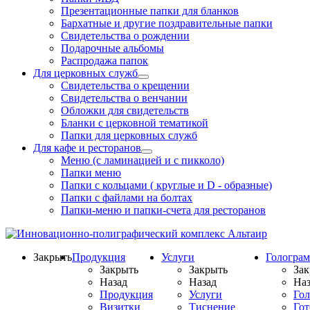
Презентационные папки для бланков
Бархатные и другие поздравительные папки
Свидетельства о рождении
Подарочные альбомы
Распродажа папок
Для церковных служб
Свидетельства о крещении
Свидетельства о венчании
Обложки для свидетельств
Бланки с церковной тематикой
Папки для церковных служб
Для кафе и ресторанов
Меню (с ламинацией и с пикколо)
Папки меню
Папки с кольцами ( круглые и D - образные)
Папки с файлами на болтах
Папки-меню и папки-счета для ресторанов
Закрыть
Продукция
Услуги
Гологра
Закрыть
Закрыть
Зак
Назад
Назад
Наз
Продукция
Услуги
Го
Визитки
Тиснение
Го