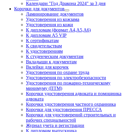
Календари "Год Дракона 2024" за 3 дня
Корочки для документов
Ламинирование документов
Удостоверения из кожзама
Удостоверения из кожи
К дипломам (формат А4,А5,А6)
К дипломам А5 VIP
К сертификатам
К свидетельствам
К удостоверениям
К студенческим документам
Вкладыши к документам
Вклейки для корочек
Удостоверения по охране труда
Удостоверения по электробезопасности
Удостоверения по пожарно-техническому
минимуму (ПТМ)
Корочки удостоверения адвоката и помощника
адвоката
Корочки удостоверения частного охранника
Корочки для удостоверения ПРЕССА
Корочки для удостоверений строительных и
рабочих специальностей
Журнал учета и регистрации
К дипломам выпускника