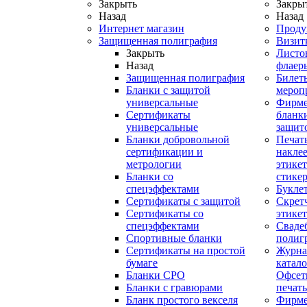
Закрыть
Закры
Назад
Назад
Интернет магазин
Проду
Защищенная полиграфия
Визит
Закрыть
Листо
Назад
флаер
Защищенная полиграфия
Билет
Бланки с защитой
мероп
универсальные
Фирм
Сертификаты
бланки
универсальные
защит
Бланки добровольной
Печат
сертификации и
наклее
метрологии
этикет
Бланки со
стике
спецэффектами
Букле
Сертификаты с защитой
Скрет
Сертификаты со
этике
спецэффектами
Сваде
Спортивные бланки
полиг
Cертификаты на простой
Журна
бумаге
катал
Бланки СРО
Офсет
Бланки с гравюрами
печать
Бланк простого векселя
Фирм