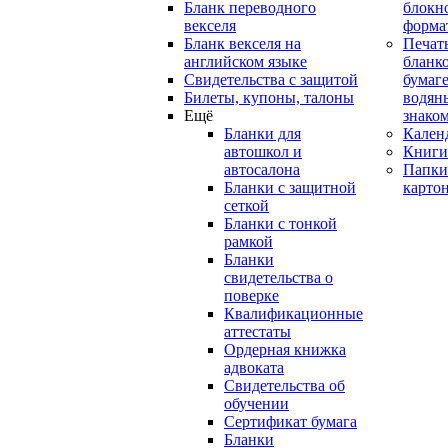
Бланк переводного
блокн
векселя
форма
Бланк векселя на
Печат
английском языке
бланко
Свидетельства с защитой
бумаге
Билеты, купоны, талоны
водян
Ещё
знако
Бланки для
Кален
автошкол и
Книги
автосалона
Папки
Бланки с защитной
карто
сеткой
Бланки с тонкой
рамкой
Бланки
свидетельства о
поверке
Квалификационные
аттестаты
Ордерная книжка
адвоката
Свидетельства об
обучении
Сертификат бумага
Бланки