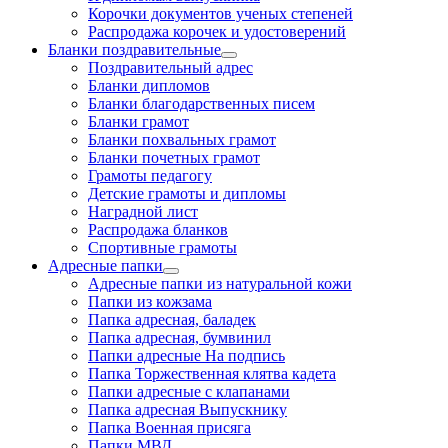
Корочки документов ученых степеней
Распродажа корочек и удостоверений
Бланки поздравительные
Поздравительный адрес
Бланки дипломов
Бланки благодарственных писем
Бланки грамот
Бланки похвальных грамот
Бланки почетных грамот
Грамоты педагогу
Детские грамоты и дипломы
Наградной лист
Распродажа бланков
Спортивные грамоты
Адресные папки
Адресные папки из натуральной кожи
Папки из кожзама
Папка адресная, баладек
Папка адресная, бумвинил
Папки адресные На подпись
Папка Торжественная клятва кадета
Папки адресные с клапанами
Папка адресная Выпускнику
Папка Военная присяга
Папки МВД