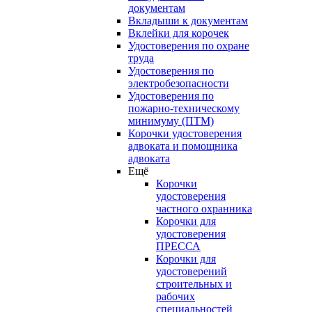
документам
Вкладыши к документам
Вклейки для корочек
Удостоверения по охране
труда
Удостоверения по
электробезопасности
Удостоверения по
пожарно-техническому
минимуму (ПТМ)
Корочки удостоверения
адвоката и помощника
адвоката
Ещё
Корочки
удостоверения
частного охранника
Корочки для
удостоверения
ПРЕССА
Корочки для
удостоверений
строительных и
рабочих
специальностей