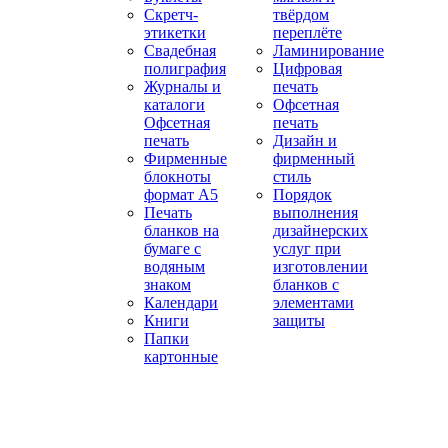
Скретч-
твёрдом
этикетки
переплёте
Свадебная
Ламинирование
полиграфия
Цифровая
Журналы и
печать
каталоги
Офсетная
Офсетная
печать
печать
Дизайн и
Фирменные
фирменный
блокноты
стиль
формат А5
Порядок
Печать
выполнения
бланков на
дизайнерских
бумаге с
услуг при
водяным
изготовлении
знаком
бланков с
Календари
элементами
Книги
защиты
Папки
картонные