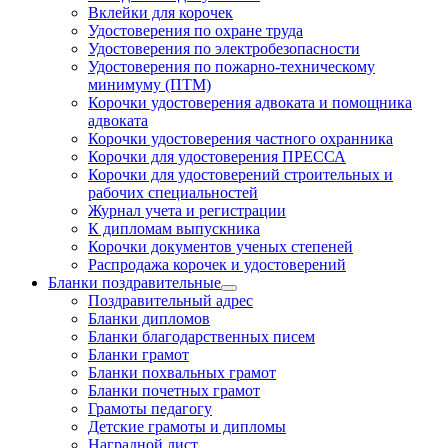
Вклейки для корочек
Удостоверения по охране труда
Удостоверения по электробезопасности
Удостоверения по пожарно-техническому
минимуму (ПТМ)
Корочки удостоверения адвоката и помощника
адвоката
Корочки удостоверения частного охранника
Корочки для удостоверения ПРЕССА
Корочки для удостоверений строительных и
рабочих специальностей
Журнал учета и регистрации
К дипломам выпускника
Корочки документов ученых степеней
Распродажа корочек и удостоверений
Бланки поздравительные
Поздравительный адрес
Бланки дипломов
Бланки благодарственных писем
Бланки грамот
Бланки похвальных грамот
Бланки почетных грамот
Грамоты педагогу
Детские грамоты и дипломы
Наградной лист