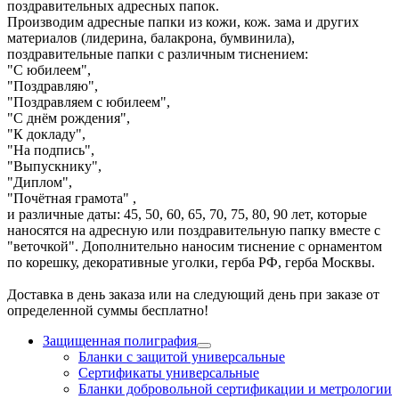
поздравительных адресных папок.
Производим адресные папки из кожи, кож. зама и других
материалов (лидерина, балакрона, бумвинила),
поздравительные папки с различным тиснением:
"С юбилеем",
"Поздравляю",
"Поздравляем с юбилеем",
"С днём рождения",
"К докладу",
"На подпись",
"Выпускнику",
"Диплом",
"Почётная грамота" ,
и различные даты: 45, 50, 60, 65, 70, 75, 80, 90 лет, которые
наносятся на адресную или поздравительную папку вместе с
"веточкой". Дополнительно наносим тиснение с орнаментом
по корешку, декоративные уголки, герба РФ, герба Москвы.
Доставка в день заказа или на следующий день при заказе от
определенной суммы бесплатно!
Защищенная полиграфия
Бланки с защитой универсальные
Сертификаты универсальные
Бланки добровольной сертификации и метрологии