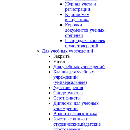
Журнал учета и
регистрации
К дипломам
выпускника
Корочки
документов ученых
степеней
Распродажа корочек
и удостоверений
Для учебных учреждений
Закрыть
Назад
Для учебных учреждений
Бланки для учебных
учреждений
(универсальные)
Удостоверения
Свидетельства
Сертификаты
Дипломы для учебных
учреждений
Волонтерская книжка
Зачетные книжки,
студенческие,кадетские
удостоверения