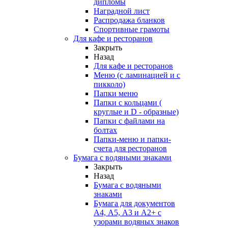
дипломы
Наградной лист
Распродажа бланков
Спортивные грамоты
Для кафе и ресторанов
Закрыть
Назад
Для кафе и ресторанов
Меню (с ламинацией и с
пикколо)
Папки меню
Папки с кольцами (
круглые и D - образные)
Папки с файлами на
болтах
Папки-меню и папки-
счета для ресторанов
Бумага с водяными знаками
Закрыть
Назад
Бумага с водяными
знаками
Бумага для документов
А4, А5, А3 и А2+ с
узорами водяных знаков