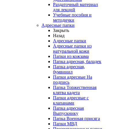
Раздаточный материал
для лекций
Учебные пособия и
методички
Адресные папки
Закрыть
Назад
Адресные папки
Адресные папки из
натуральной кожи
Папки из кожзама
Папка адресная, баладек
Папка адресная,
бумвинил
Папки адресные На
подпись
Папка Торжественная
клятва кадета
Папки адресные с
клапанами
Папка адресная
Выпускнику
Папка Военная присяга
Папки МВД
Презентационные папки