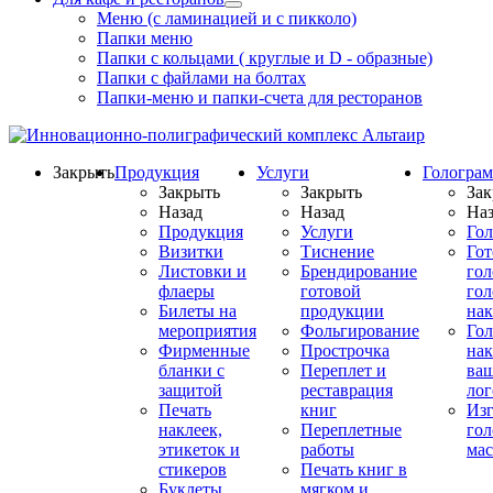
Меню (с ламинацией и с пикколо)
Папки меню
Папки с кольцами ( круглые и D - образные)
Папки с файлами на болтах
Папки-меню и папки-счета для ресторанов
Закрыть
Продукция
Услуги
Гологра
Закрыть
Закрыть
Зак
Назад
Назад
Наз
Продукция
Услуги
Го
Визитки
Тиснение
Го
Листовки и
Брендирование
го
флаеры
готовой
гол
Билеты на
продукции
на
мероприятия
Фольгирование
Гол
Фирменные
Прострочка
нак
бланки с
Переплет и
ва
защитой
реставрация
ло
Печать
книг
Изг
наклеек,
Переплетные
гол
этикеток и
работы
мас
стикеров
Печать книг в
Буклеты
мягком и