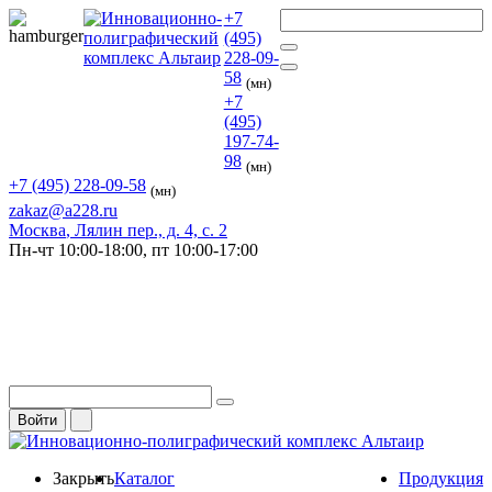
+7
(495)
228-09-
58
(мн)
+7
(495)
197-74-
98
(мн)
+7 (495) 228-09-58
(мн)
zakaz@a228.ru
Москва
, Лялин пер., д. 4, с. 2
Пн-чт
10:00-18:00,
пт
10:00-17:00
Войти
Закрыть
Каталог
Продукция