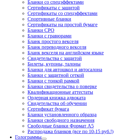
Бланки со спецэффектами
Сертификаты с защитой
Сертификаты со спецэффектами
Спортивные бланки
Cертификаты на простой бумаге
Бланки СРО
Бланки с гравюрами
Бланк простого векселя
Бланк переводного векселя
Бланк векселя на английском языке
Свидетельства с защитой
Билеты, купоны, талоны
Бланки для автошкол и автосалона
Бланки с защитной сеткой
Бланки с тонкой рамкой
Бланки свидетельства о поверке
Квалификационные аттестаты
Ордерная книжка адвоката
Свидетельства об обучении
Сертификат бумага
Бланки установленного образца
Бланки свободного назначения
Свободные бланки Формат А5
Распродажа бланков (все по 10-15 руб.!)
Голограммы