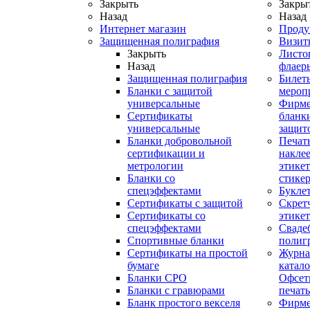
Закрыть
Закры
Назад
Назад
Интернет магазин
Проду
Защищенная полиграфия
Визит
Закрыть
Листо
Назад
флаер
Защищенная полиграфия
Билет
Бланки с защитой
мероп
универсальные
Фирм
Сертификаты
бланки
универсальные
защит
Бланки добровольной
Печат
сертификации и
наклее
метрологии
этикет
Бланки со
стике
спецэффектами
Букле
Сертификаты с защитой
Скрет
Сертификаты со
этике
спецэффектами
Сваде
Спортивные бланки
полиг
Cертификаты на простой
Журна
бумаге
катал
Бланки СРО
Офсет
Бланки с гравюрами
печать
Бланк простого векселя
Фирм