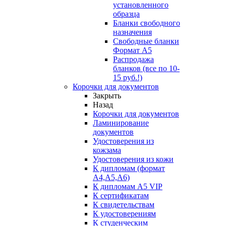
установленного
образца
Бланки свободного
назначения
Свободные бланки
Формат А5
Распродажа
бланков (все по 10-
15 руб.!)
Корочки для документов
Закрыть
Назад
Корочки для документов
Ламинирование
документов
Удостоверения из
кожзама
Удостоверения из кожи
К дипломам (формат
А4,А5,А6)
К дипломам А5 VIP
К сертификатам
К свидетельствам
К удостоверениям
К студенческим