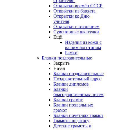
строителя"
Открытки времён СССР
Открытки из бархата
Открытки ко Дню
учителя
Открытки с тиснением
Сувенирные шкатулки
Ещё
Изделия из кожи с
вашим логотипом
Рамки
Бланки поздравительные
Закрыть
Назад
Бланки поздравительные
Поздравительный адрес
Бланки дипломов
Бланки
благодарственных писем
Бланки грамот
Бланки похвальных
грамот
Бланки почетных грамот
Грамоты педагогу
Детские грамоты и