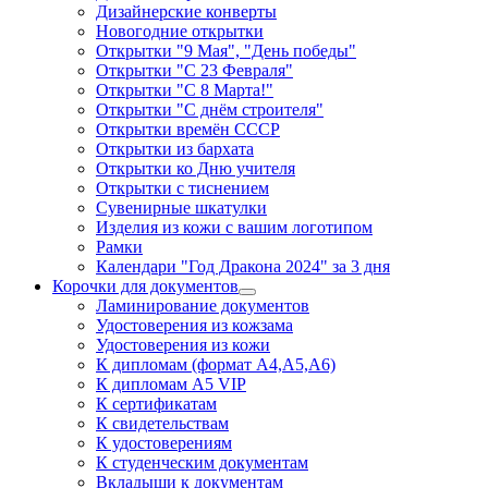
Дизайнерские конверты
Новогодние открытки
Открытки "9 Мая", "День победы"
Открытки "С 23 Февраля"
Открытки "С 8 Марта!"
Открытки "С днём строителя"
Открытки времён СССР
Открытки из бархата
Открытки ко Дню учителя
Открытки с тиснением
Сувенирные шкатулки
Изделия из кожи с вашим логотипом
Рамки
Календари "Год Дракона 2024" за 3 дня
Корочки для документов
Ламинирование документов
Удостоверения из кожзама
Удостоверения из кожи
К дипломам (формат А4,А5,А6)
К дипломам А5 VIP
К сертификатам
К свидетельствам
К удостоверениям
К студенческим документам
Вкладыши к документам