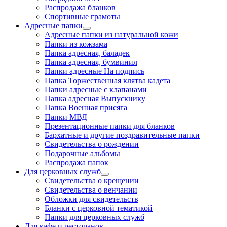
Распродажа бланков
Спортивные грамоты
Адресные папки
Адресные папки из натуральной кожи
Папки из кожзама
Папка адресная, баладек
Папка адресная, бумвинил
Папки адресные На подпись
Папка Торжественная клятва кадета
Папки адресные с клапанами
Папка адресная Выпускнику
Папка Военная присяга
Папки МВД
Презентационные папки для бланков
Бархатные и другие поздравительные папки
Свидетельства о рождении
Подарочные альбомы
Распродажа папок
Для церковных служб
Свидетельства о крещении
Свидетельства о венчании
Обложки для свидетельств
Бланки с церковной тематикой
Папки для церковных служб
Для кафе и ресторанов