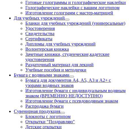
Готовые голограммы и голографические наклейки
Голографические наклейки с вашим логотипом
Изготовление голограмм с мастер-матрицей
Для учебных учреждений
Бланки для учебных учреждений (универсальные)
Удостоверения
Свидетельства
Сертификаты
Дипломы для учебных учреждений
Волонтерская книжка
Зачетные книжки, студенческие,кадетские
удостоверения
Раздаточный материал для лекций
Учебные пособия и методички
Бумага с водяными знаками
Бумага для документов А4, А5, А3 и А2+ с
узорами водяных знаков
Изготовление бумаги с индивидуальным водяным
знаком (ВРЕМЕННО НЕДОСТУПНО)
Изготовление бумаги с псевдоводяным знаком
Распродажа бумаги
Сувенирная продукция
Блокноты с логотипом
Открытки "Поздравляю"
Детские открытки