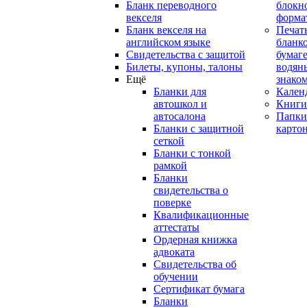
Бланк переводного
блокн
векселя
форма
Бланк векселя на
Печат
английском языке
бланко
Свидетельства с защитой
бумаге
Билеты, купоны, талоны
водян
Ещё
знако
Бланки для
Кален
автошкол и
Книги
автосалона
Папки
Бланки с защитной
карто
сеткой
Бланки с тонкой
рамкой
Бланки
свидетельства о
поверке
Квалификационные
аттестаты
Ордерная книжка
адвоката
Свидетельства об
обучении
Сертификат бумага
Бланки