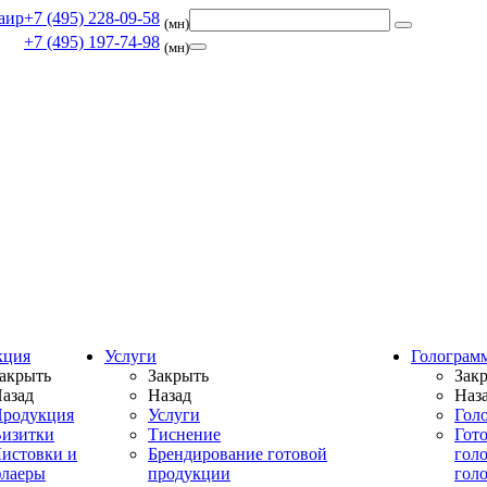
+7 (495) 228-09-58
(мн)
+7 (495) 197-74-98
(мн)
кция
Услуги
Голограм
акрыть
Закрыть
Зак
азад
Назад
Наз
родукция
Услуги
Гол
изитки
Тиснение
Гот
истовки и
Брендирование готовой
гол
лаеры
продукции
гол