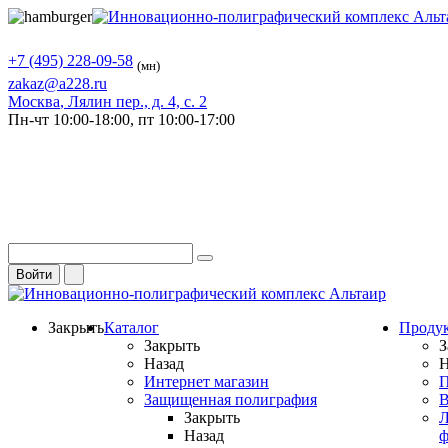
+7 (495) 228-09-58
(мн)
zakaz@a228.ru
Москва
, Лялин пер., д. 4, с. 2
Пн-чт
10:00-18:00,
пт
10:00-17:00
Войти
Закрыть
Каталог
Проду
Закрыть
З
Назад
Н
Интернет магазин
П
Защищенная полиграфия
В
Закрыть
Л
Назад
ф