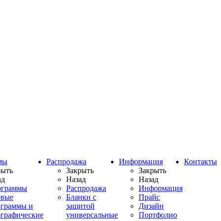
мы
Распродажа
Информация
Контакты
рыть
Закрыть
Закрыть
ад
Назад
Назад
ограммы
Распродажа
Информация
овые
Бланки с
Прайс
ограммы и
защитой
Дизайн
ографические
универсальные
Портфолио