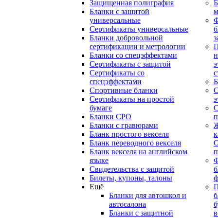
Защищенная полиграфия
Б
Бланки с защитой
м
универсальные
Сертификаты универсальные
б
Бланки добровольной
з
сертификации и метрологии
П
Бланки со спецэффектами
н
Сертификаты с защитой
э
Сертификаты со
с
спецэффектами
Б
Спортивные бланки
С
Cертификаты на простой
э
бумаге
С
Бланки СРО
п
Бланки с гравюрами
Ж
Бланк простого векселя
к
Бланк переводного векселя
О
Бланк векселя на английском
п
языке
Свидетельства с защитой
б
Билеты, купоны, талоны
ф
Ещё
П
Бланки для автошкол и
б
автосалона
б
Бланки с защитной
в