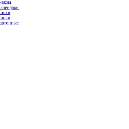
наком
алендари
Книги
Папки
артонные