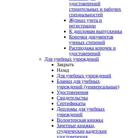
удостоверений
строительных и рабочих
специальностей
Журнал учета и
регистрации
К дипломам выпускника
Корочки документов
ученых степеней
Распродажа корочек и
удостоверений
Для учебных учреждений
Закрыть
Назад
Для учебных учреждений
Бланки для учебных
учреждений (универсальные)
Удостоверения
Свидетельства
Сертификаты
Дипломы для учебных
учреждений
Волонтерская книжка
Зачетные книжки,
студенческие,кадетские
удостоверения