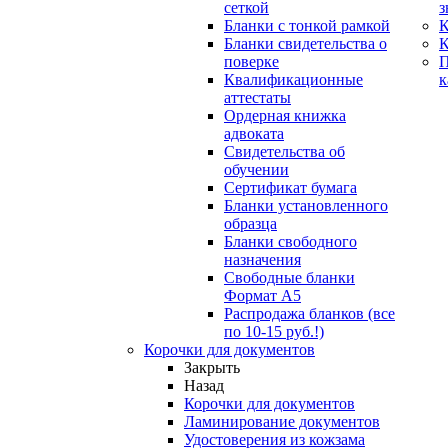
сеткой
з
Бланки с тонкой рамкой
К
Бланки свидетельства о
поверке
Квалификационные
к
аттестаты
Ордерная книжка
адвоката
Свидетельства об
обучении
Сертификат бумага
Бланки установленного
образца
Бланки свободного
назначения
Свободные бланки
Формат А5
Распродажа бланков (все
по 10-15 руб.!)
Корочки для документов
Закрыть
Назад
Корочки для документов
Ламинирование документов
Удостоверения из кожзама