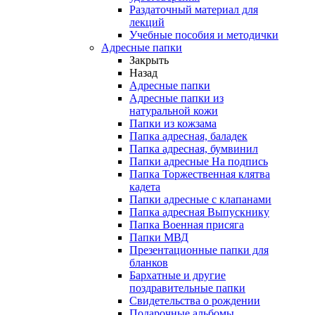
Раздаточный материал для
лекций
Учебные пособия и методички
Адресные папки
Закрыть
Назад
Адресные папки
Адресные папки из
натуральной кожи
Папки из кожзама
Папка адресная, баладек
Папка адресная, бумвинил
Папки адресные На подпись
Папка Торжественная клятва
кадета
Папки адресные с клапанами
Папка адресная Выпускнику
Папка Военная присяга
Папки МВД
Презентационные папки для
бланков
Бархатные и другие
поздравительные папки
Свидетельства о рождении
Подарочные альбомы