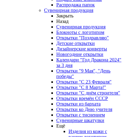
Распродажа папок
Сувенирная продукция
Закрыть
Назад
Сувенирная продукция
Блокноты с логотипом
Открытки "Поздравляю"
Детские открытки
Дизайнерские конверты
Новогодние открытки
Календари "Год Дракона 2024"
за 3 дня
Открытки "9 Мая", "День
победы"
Открытки "С 23 Февраля"
Открытки "С 8 Марта!"
Открытки "С днём строителя"
Открытки времён СССР
Открытки из бархата
Открытки ко Дню учителя
Открытки с тиснением
Сувенирные шкатулки
Ещё
Изделия из кожи с
вашим логотипом