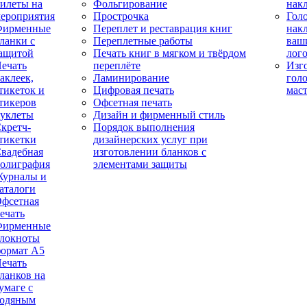
илеты на
Фольгирование
нак
ероприятия
Прострочка
Гол
Фирменные
Переплет и реставрация книг
нак
ланки с
Переплетные работы
ваш
ащитой
Печать книг в мягком и твёрдом
лог
ечать
переплёте
Изг
аклеек,
Ламинирование
гол
тикеток и
Цифровая печать
мас
тикеров
Офсетная печать
уклеты
Дизайн и фирменный стиль
кретч-
Порядок выполнения
тикетки
дизайнерских услуг при
вадебная
изготовлении бланков с
олиграфия
элементами защиты
урналы и
аталоги
фсетная
ечать
Фирменные
локноты
ормат А5
ечать
ланков на
умаге с
одяным