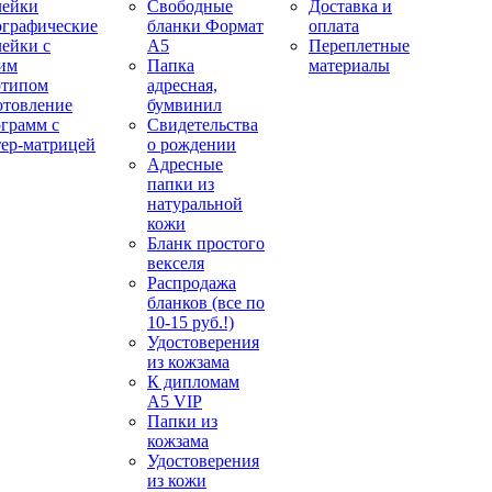
лейки
Свободные
Доставка и
ографические
бланки Формат
оплата
лейки с
А5
Переплетные
им
Папка
материалы
отипом
адресная,
отовление
бумвинил
ограмм с
Свидетельства
тер-матрицей
о рождении
Адресные
папки из
натуральной
кожи
Бланк простого
векселя
Распродажа
бланков (все по
10-15 руб.!)
Удостоверения
из кожзама
К дипломам
А5 VIP
Папки из
кожзама
Удостоверения
из кожи