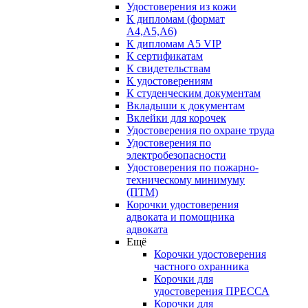
Удостоверения из кожи
К дипломам (формат
А4,А5,А6)
К дипломам А5 VIP
К сертификатам
К свидетельствам
К удостоверениям
К студенческим документам
Вкладыши к документам
Вклейки для корочек
Удостоверения по охране труда
Удостоверения по
электробезопасности
Удостоверения по пожарно-
техническому минимуму
(ПТМ)
Корочки удостоверения
адвоката и помощника
адвоката
Ещё
Корочки удостоверения
частного охранника
Корочки для
удостоверения ПРЕССА
Корочки для